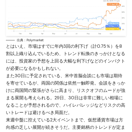
出典：Polymarket
とはいえ、市場はすでに年内3回の利下げ（計0.75％）を8
割以上織り込んでいるため、トレンド転換のきっかけとなる
には、投資家の予想を上回る大幅な利下げなどのインパクト
が必要になるかもしれない。
また30日に予定されている、米中首脳会談にも市場は期待
を寄せているが、両国の関係は依然一触即発。会談をきっか
けに両国間の緊張がさらに高まり、リスクオフのムードが強
まる展開も考えられる。29日、30日は非常に難しい相場に
なることが予想されるので、ハイレバレッジなどリスクの高
いトレードは避けるべき局面だ。
来週中盤に控えている2大イベントまで、仮想通貨市場は方
向感の乏しい展開が続きそうだ。主要銘柄のトレンドが定ま