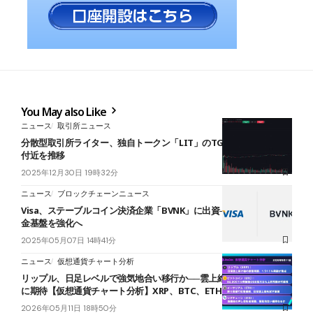
You May also Like
ニュース
取引所ニュース
分散型取引所ライター、独自トークン「LIT」のTGE実施──2.8ドル
付近を推移
2025年12月30日 19時32分
ニュース
ブロックチェーンニュース
Visa、ステーブルコイン決済企業「BVNK」に出資──グローバル送
金基盤を強化へ
2025年05月07日 14時41分
ニュース
仮想通貨チャート分析
リップル、日足レベルで強気地合い移行か──雲上維持なら上昇継続
に期待【仮想通貨チャート分析】XRP、BTC、ETH、ZIG
2026年05月11日 18時50分