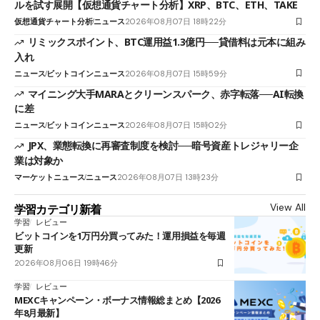
ルを試す展開【仮想通貨チャート分析】XRP、BTC、ETH、TAKE
仮想通貨チャート分析
ニュース
2026年08月07日 18時22分
リミックスポイント、BTC運用益1.3億円──貸借料は元本に組み
入れ
ニュース
ビットコインニュース
2026年08月07日 15時59分
マイニング大手MARAとクリーンスパーク、赤字転落──AI転換
に差
ニュース
ビットコインニュース
2026年08月07日 15時02分
JPX、業態転換に再審査制度を検討──暗号資産トレジャリー企
業は対象か
マーケットニュース
ニュース
2026年08月07日 13時23分
View All
学習カテゴリ新着
学習
レビュー
ビットコインを1万円分買ってみた！運用損益を毎週
更新
2026年08月06日 19時46分
学習
レビュー
MEXCキャンペーン・ボーナス情報総まとめ【2026
年8月最新】