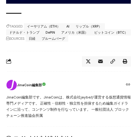
TAGGED:
イーサリアム（ETH）
AI
リップル（XRP）
ドナルド・トランプ
DePIN
アメリカ（米国）
ビットコイン（BTC）
SOURCES:
日経
ブルームバーグ
JinaCoin編集部
JinaCoin編集部です。JinaCoinは、株式会社jaybeが運営する仮想通貨情報
専門メディアです。 正確性・信頼性・独立性を担保するため編集ガイドラ
インに沿って、コンテンツ制作を行なっています。 一般社団法人 ブロック
チェーン推進協会所属