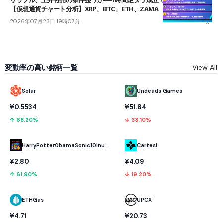
リップル、上昇再開の条件整うか──1時間足ダウ成立で1.185ドルを狙う
【仮想通貨チャート分析】XRP、BTC、ETH、ZAMA
2026年07月23日 19時07分
変動率の高い銘柄一覧
View All
Solar
Undeads Games
¥0.5534
¥51.84
↑ 68.20%
↓ 33.10%
HarryPotterObamaSonic10Inu (ETH)
Cartesi
¥2.80
¥4.09
↑ 61.90%
↓ 19.20%
ETHGas
UPCX
¥4.71
¥20.73