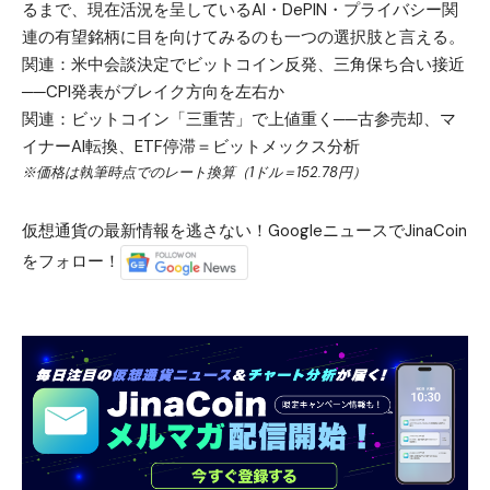
るまで、現在活況を呈しているAI・DePIN・プライバシー関
連の有望銘柄に目を向けてみるのも一つの選択肢と言える。
関連：
米中会談決定でビットコイン反発、三角保ち合い接近
──CPI発表がブレイク方向を左右か
関連：
ビットコイン「三重苦」で上値重く──古参売却、マ
イナーAI転換、ETF停滞＝ビットメックス分析
※価格は執筆時点でのレート換算（1ドル＝152.78円）
仮想通貨の最新情報を逃さない！GoogleニュースでJinaCoin
をフォロー！