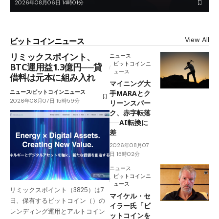
2026年08月06日 14時01分
View All
ビットコインニュース
リミックスポイント、
ニュース
ビットコインニ
BTC運用益1.3億円──貸
ュース
借料は元本に組み入れ
マイニング大
ニュース
ビットコインニュース
手MARAとク
2026年08月07日 15時59分
リーンスパー
ク、赤字転落
──AI転換に
差
2026年08月07
日 15時02分
ニュース
ビットコインニ
ュース
リミックスポイント（3825）は7
マイケル・セ
日、保有するビットコイン（）の
イラー氏「ビ
レンディング運用とアルトコイン
ットコインを