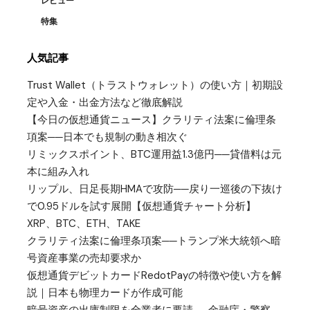
レビュー
特集
人気記事
Trust Wallet（トラストウォレット）の使い方｜初期設
定や入金・出金方法など徹底解説
【今日の仮想通貨ニュース】クラリティ法案に倫理条
項案──日本でも規制の動き相次ぐ
リミックスポイント、BTC運用益1.3億円──貸借料は元
本に組み入れ
リップル、日足長期HMAで攻防──戻り一巡後の下抜け
で0.95ドルを試す展開【仮想通貨チャート分析】
XRP、BTC、ETH、TAKE
クラリティ法案に倫理条項案──トランプ米大統領へ暗
号資産事業の売却要求か
仮想通貨デビットカードRedotPayの特徴や使い方を解
説｜日本も物理カードが作成可能
暗号資産の出庫制限を全業者に要請──金融庁・警察