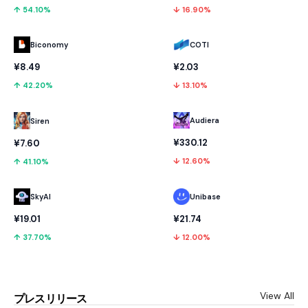
↑ 54.10%
↓ 16.90%
Biconomy
COTI
¥8.49
¥2.03
↑ 42.20%
↓ 13.10%
Audiera
Siren
¥330.12
¥7.60
↓ 12.60%
↑ 41.10%
SkyAI
Unibase
¥19.01
¥21.74
↑ 37.70%
↓ 12.00%
View All
プレスリリース