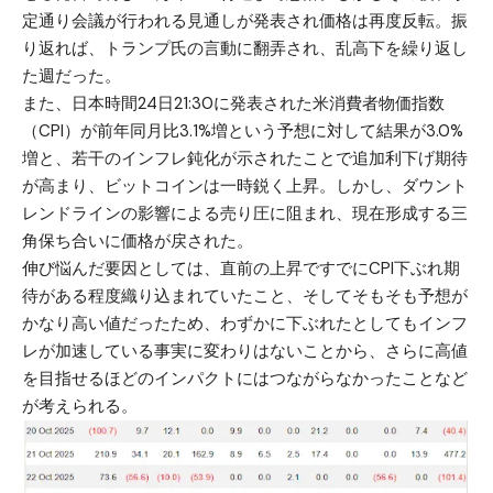
定通り会議が行われる見通しが発表され価格は再度反転。振
り返れば、トランプ氏の言動に翻弄され、乱高下を繰り返し
た週だった。
また、日本時間24日21:30に発表された米消費者物価指数
（CPI）が前年同月比3.1%増という予想に対して結果が3.0%
増と、若干のインフレ鈍化が示されたことで追加利下げ期待
が高まり、ビットコインは一時鋭く上昇。しかし、ダウント
レンドラインの影響による売り圧に阻まれ、現在形成する三
角保ち合いに価格が戻された。
伸び悩んだ要因としては、直前の上昇ですでにCPI下ぶれ期
待がある程度織り込まれていたこと、そしてそもそも予想が
かなり高い値だったため、わずかに下ぶれたとしてもインフ
レが加速している事実に変わりはないことから、さらに高値
を目指せるほどのインパクトにはつながらなかったことなど
が考えられる。