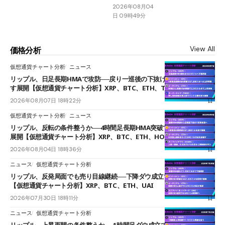
2026年08月04
日 09時49分
View All
価格分析
仮想通貨チャート分析
ニュース
リップル、日足長期HMAで攻防──戻り一巡後の下抜けで0.95ドルを試
す展開【仮想通貨チャート分析】XRP、BTC、ETH、TAKE
2026年08月07日 18時22分
仮想通貨チャート分析
ニュース
リップル、反転の条件整うか──4時間足長期HMA突破で雲下端を目指す
展開【仮想通貨チャート分析】XRP、BTC、ETH、HOME
2026年08月04日 18時36分
ニュース
仮想通貨チャート分析
リップル、反発局面でも売り目線継続──下降ダウ成立で下値追う展開
【仮想通貨チャート分析】XRP、BTC、ETH、UAI
2026年07月30日 18時11分
ニュース
仮想通貨チャート分析