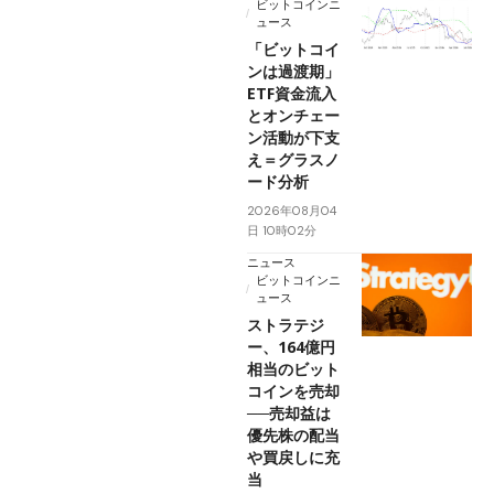
ビットコインニ
ュース
「ビットコイ
ンは過渡期」
ETF資金流入
とオンチェー
ン活動が下支
え＝グラスノ
ード分析
2026年08月04
日 10時02分
ニュース
ビットコインニ
ュース
ストラテジ
ー、164億円
相当のビット
コインを売却
──売却益は
優先株の配当
や買戻しに充
当