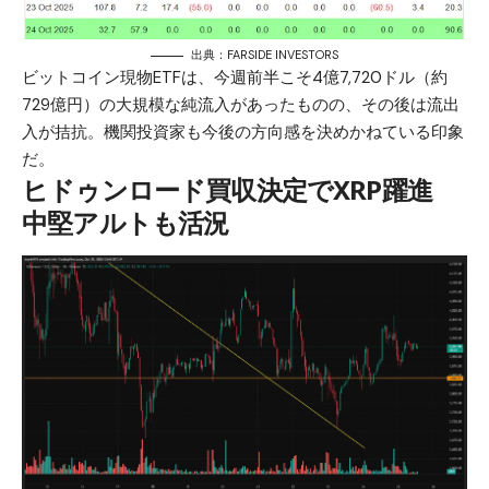
出典：FARSIDE INVESTORS
ビットコイン現物ETFは、今週前半こそ4億7,720ドル（約
729億円）の大規模な純流入があったものの、その後は流出
入が拮抗。機関投資家も今後の方向感を決めかねている印象
だ。
ヒドゥンロード買収決定でXRP躍進
中堅アルトも活況