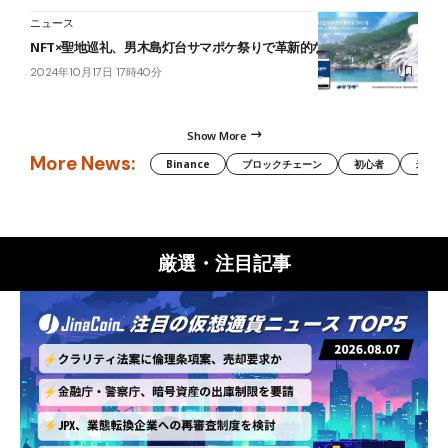
ニュース
NFT×聖地巡礼、男木島灯台サマポケ祭りで革新的な観光戦略を開始
2024年10月17日 17時40分
Show More
More News:
Binance
ブロックチェーン
初心者
米国証
厳選・注目記事