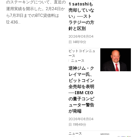
のステーキングについて、直近の
1 satoshiも
運用実績を開示した。2月24日か
売却していな
ら7月31日までのBTC貸借料は
い」──スト
ラテジーの方
12.436…
針と区別
2026年08月04
日 14時19分
ビットコインニュ
ース
ニュース
逆神ジム・ク
レイマー氏、
ビットコイン
全売却を表明
──IBM CEO
の量子コンピ
ューター警告
が発端
2026年08月04
日 11時49分
ニュース