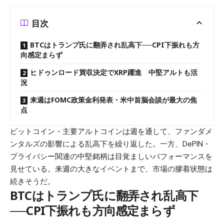
目次
BTCはトランプ氏に翻弄され乱高下──CPI下振れも方
向感定まらず
ヒドゥンロード買収決定でXRP躍進 中堅アルトも活
況
来週はFOMC政策金利発表・米中首脳会談が最大の焦
点
ビットコイン・主要アルトコインは週を通して、ファンダメ
ンタルズの影響による乱高下を繰り返した。一方、DePIN・
プライバシー関連の中堅銘柄は目覚ましいパフォーマンスを
見せている。来週の大きなイベントまで、市場の膠着状態は
続きそうだ。
BTCはトランプ氏に翻弄され乱高下
──CPI下振れも方向感定まらず