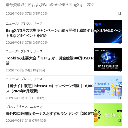
暗号資産取引所およびWeb3-AI企業のBingXは、202…
2026年08月07日 09時25分
ニュース
プレスリリース
BingXで8月の大型キャンペーンが続々開催！総額448万USDT超のAIバ
トルなど4イベントを紹介
2026年08月07日 09時25分
ニュース
プレスリリース
Toobitの主要大会「TIFT」が、賞金総額300万USDTのレースとして復
活
2026年08月04日 11時38分
ニュース
プレスリリース
【当サイト限定】bitcastleキャンペーン情報｜16,000円口座開設ボーナ
ス（2026年8月最新）
2026年08月01日 08時12分
プレスリリース
ニュース
海外FX口座開設ボーナスおすすめランキング【2026年8月最新】
2026年08月01日 07時40分