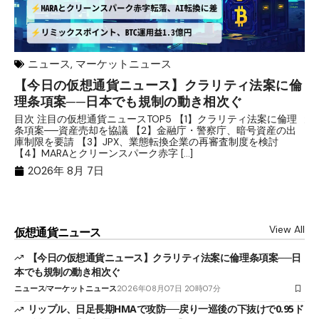
ニュース
,
マーケットニュース
【今日の仮想通貨ニュース】クラリティ法案に倫
リ
理条項案──日本でも規制の動き相次ぐ
下
分
目次 注目の仮想通貨ニュースTOP5 【1】クラリティ法案に倫理
条項案──資産売却を協議 【2】金融庁・警察庁、暗号資産の出
目
庫制限を要請 【3】JPX、業態転換企業の再審査制度を検討
ト
【4】MARAとクリーンスパーク赤字 […]
（
（X
2026年 8月 7日
View All
仮想通貨ニュース
【今日の仮想通貨ニュース】クラリティ法案に倫理条項案──日
本でも規制の動き相次ぐ
ニュース
マーケットニュース
2026年08月07日 20時07分
リップル、日足長期HMAで攻防──戻り一巡後の下抜けで0.95ド