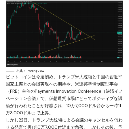
出典：TradingView
ビットコインは今週初め、トランプ米大統領と中国の習近平
国家主席との会談実現への期待や、米連邦準備制度理事会
（FRB）主催のPayments Innovation Conference（決済イノ
ベーション会議）で、仮想通貨市場にとってポジティブな議
論が行われたことが好感され、10万7,000ドル台から一時11
万3,000ドルまで上昇。
しかし22日、トランプ大統領による会議のキャンセルを匂わ
せる発言で再び10万7,000付近まで急落。しかしその後、予