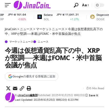
Aa
4
JPY-¥ 11,641.31
JPY-¥ 11.00
Solana
Dogecoin
SOL
DOGE
%
+1.27%
+1.17%
JinaCoin
>
ニュース
>
マーケットニュース
>
今週は仮想通貨乱高下の
中、XRPが堅調──来週はFOMC・米中首脳会議が焦点
マーケットニュース
ニュース
今週は仮想通貨乱高下の中、XRP
が堅調──来週はFOMC・米中首脳
会議が焦点
Googleの優先する情報源に追加
15 Min Read
By
JinaCoin編集部
Published: 2025年10月25日 18時23分
Last Updated: 2025年10月25日 18時23分 6:23 PM