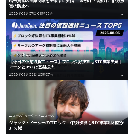
暗号資産の出庫制限を全業者に要請──金融庁・警察庁、詐欺被
害の防止へ
2026年08月07日 09時55分
マーケットニュース
ニュース
【今日の仮想通貨ニュース】ブロック好決算もBTC事業失速｜
アークとJPYCは基盤拡大
2026年08月06日 20時07分
ニュース
マーケットニュース
ジャック・ドーシーのブロック、Q2好決算もBTC事業粗利益が
31%減