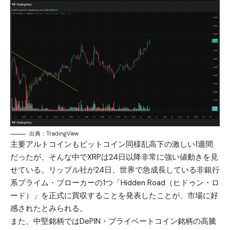
出典：TradingView
主要アルトコインもビットコイン同様乱高下の激しい1週間
だったが、そんな中でXRPは24日以降非常に強い値動きを見
せている。リップル社が24日、世界で急成長している非銀行
系プライム・ブローカーの1つ「Hidden Road（ヒドゥン・ロ
ード）」を正式に買収することを発表したことが、市場に好
感されたとみられる。
また、中堅銘柄ではDePIN・プライベートコイン銘柄の高騰