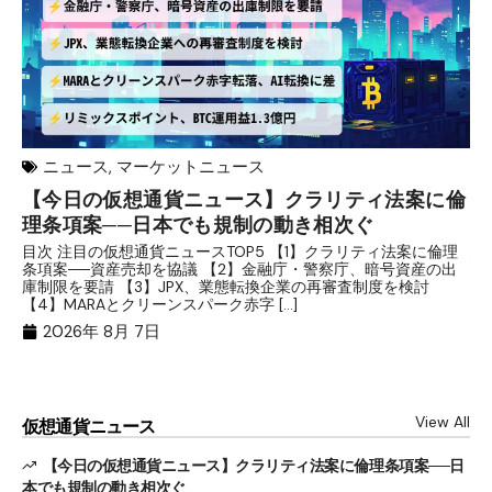
ニュース
,
マーケットニュース
【今日の仮想通貨ニュース】クラリティ法案に倫
リ
理条項案──日本でも規制の動き相次ぐ
下
分
目次 注目の仮想通貨ニュースTOP5 【1】クラリティ法案に倫理
条項案──資産売却を協議 【2】金融庁・警察庁、暗号資産の出
目
庫制限を要請 【3】JPX、業態転換企業の再審査制度を検討
ト
【4】MARAとクリーンスパーク赤字 […]
（
（X
2026年 8月 7日
View All
仮想通貨ニュース
【今日の仮想通貨ニュース】クラリティ法案に倫理条項案──日
本でも規制の動き相次ぐ