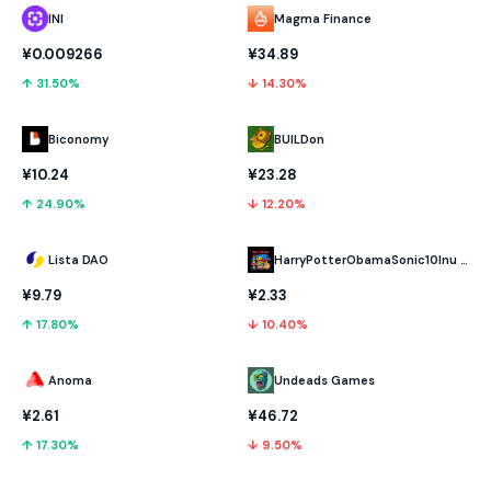
INI
Magma Finance
¥0.009266
¥34.89
↑ 31.50%
↓ 14.30%
Biconomy
BUILDon
¥10.24
¥23.28
↑ 24.90%
↓ 12.20%
Lista DAO
HarryPotterObamaSonic10Inu (ETH)
¥9.79
¥2.33
↑ 17.80%
↓ 10.40%
Anoma
Undeads Games
¥2.61
¥46.72
↑ 17.30%
↓ 9.50%