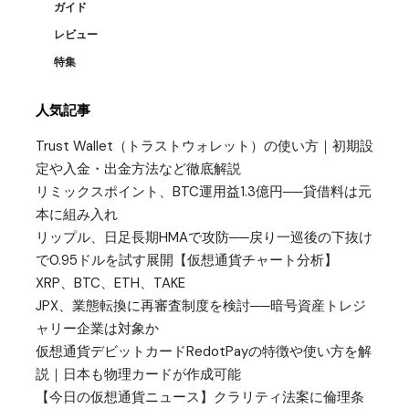
ガイド
レビュー
特集
人気記事
Trust Wallet（トラストウォレット）の使い方｜初期設
定や入金・出金方法など徹底解説
リミックスポイント、BTC運用益1.3億円──貸借料は元
本に組み入れ
リップル、日足長期HMAで攻防──戻り一巡後の下抜け
で0.95ドルを試す展開【仮想通貨チャート分析】
XRP、BTC、ETH、TAKE
JPX、業態転換に再審査制度を検討──暗号資産トレジ
ャリー企業は対象か
仮想通貨デビットカードRedotPayの特徴や使い方を解
説｜日本も物理カードが作成可能
【今日の仮想通貨ニュース】クラリティ法案に倫理条