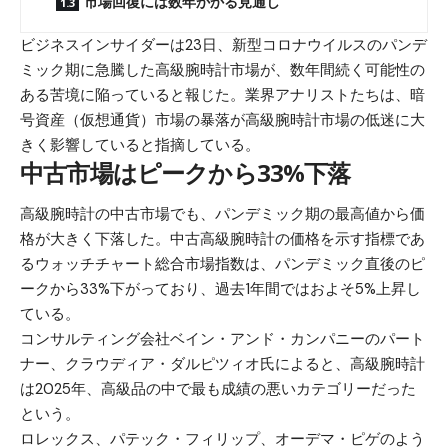
市場回復には数年かかる見通し
ビジネスインサイダーは23日、新型コロナウイルスのパンデ
ミック期に急騰した高級腕時計市場が、数年間続く可能性の
ある苦境に陥っていると報じた。業界アナリストたちは、暗
号資産（仮想通貨）市場の暴落が高級腕時計市場の低迷に大
きく影響していると指摘している。
中古市場はピークから33%下落
高級腕時計の中古市場でも、パンデミック期の最高値から価
格が大きく下落した。中古高級腕時計の価格を示す指標であ
るウォッチチャート総合市場指数は、パンデミック直後のピ
ークから33%下がっており、過去1年間ではおよそ5%上昇し
ている。
コンサルティング会社ベイン・アンド・カンパニーのパート
ナー、クラウディア・ダルピツィオ氏によると、高級腕時計
は2025年、高級品の中で最も成績の悪いカテゴリーだった
という。
ロレックス、パテック・フィリップ、オーデマ・ピゲのよう