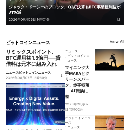
マーケットニュース
ニュース
ジャック・ドーシーのブロック、Q2好決算もBTC事業粗利益が
31%減
2026年08月06日 14時01分
View All
ビットコインニュース
リミックスポイント、
ニュース
ビットコインニ
BTC運用益1.3億円──貸
ュース
借料は元本に組み入れ
マイニング大
ニュース
ビットコインニュース
手MARAとク
2026年08月07日 15時59分
リーンスパー
ク、赤字転落
──AI転換に
差
2026年08月07
日 15時02分
ビットコインニュ
ース
ニュース