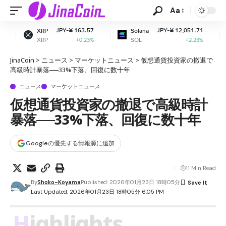
Aa
JPY-¥ 163.57
JPY-¥ 12,051.71
JP
Solana
Dogecoin
SOL
DOGE
+0.23%
+2.23%
JinaCoin
>
ニュース
>
マーケットニュース
>
仮想通貨投資家の撤退で
高級時計暴落──33%下落、回復に数十年
ニュース
マーケットニュース
仮想通貨投資家の撤退で高級時計
暴落──33%下落、回復に数十年
Googleの優先する情報源に追加
11 Min Read
By
Shoko-Koyama
Published: 2026年01月23日 18時05分
Last Updated: 2026年01月23日 18時05分 6:05 PM
Highlights