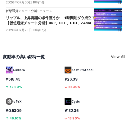
2026年07月30日 18時11分
仮想通貨チャート分析
ニュース
リップル、上昇再開の条件整うか──1時間足ダウ成立で1.185ドルを狙う
【仮想通貨チャート分析】XRP、BTC、ETH、ZAMA
2026年07月23日 19時07分
変動率の高い銘柄一覧
View All
Audiera
Zest Protocol
¥518.45
¥26.39
↑ 52.60%
↓ 22.30%
IoTeX
Cysic
¥0.5309
¥132.36
↑ 46.10%
↓ 18.90%