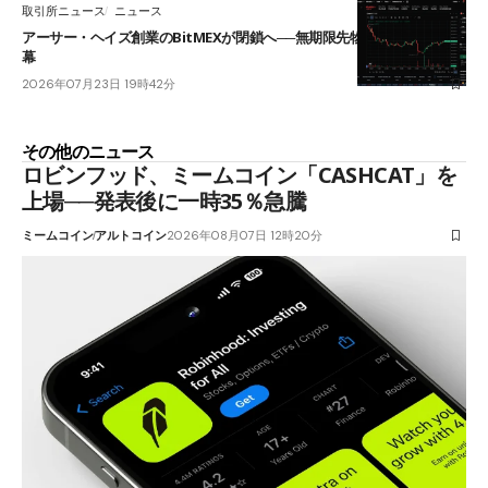
取引所ニュース
ニュース
アーサー・ヘイズ創業のBitMEXが閉鎖へ──無期限先物を生んだ11年に
幕
2026年07月23日 19時42分
その他のニュース
ロビンフッド、ミームコイン「CASHCAT」を
上場──発表後に一時35％急騰
ミームコイン
アルトコイン
2026年08月07日 12時20分