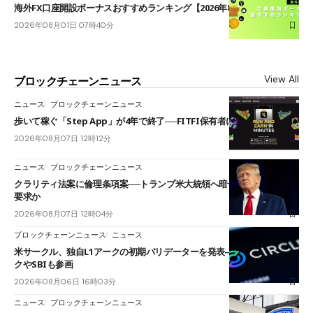
海外FX口座開設ボーナスおすすめランキング【2026年8月最新】
2026年08月01日 07時40分
View All
ブロックチェーンニュース
ニュース
ブロックチェーンニュース
歩いて稼ぐ「Step App」が4年で終了──FITFI保有者に対応呼びかけ
2026年08月07日 12時12分
ニュース
ブロックチェーンニュース
クラリティ法案に倫理条項案──トランプ米大統領へ暗号資産事業の売却
要求か
2026年08月07日 12時04分
ブロックチェーンニュース
ニュース
米サークル、独自L1アークの初期バリデーターを発表――ブラックロッ
クやSBIも参画
2026年08月06日 16時03分
ニュース
ブロックチェーンニュース