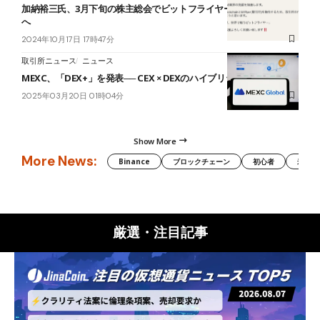
加納裕三氏、3月下旬の株主総会でビットフライヤー社長復帰を提案
へ
2024年10月17日 17時47分
取引所ニュース
ニュース
MEXC、「DEX+」を発表── CEX × DEXのハイブリット取引サービス
2025年03月20日 01時04分
Show More
More News:
Binance
ブロックチェーン
初心者
米国証
厳選・注目記事