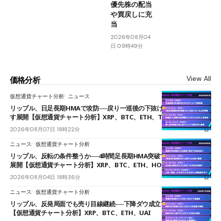
優先株の配当
や買戻しに充
当
2026年08月04
日 09時49分
View All
価格分析
仮想通貨チャート分析
ニュース
リップル、日足長期HMAで攻防──戻り一巡後の下抜けで0.95ドルを試
す展開【仮想通貨チャート分析】XRP、BTC、ETH、TAKE
2026年08月07日 18時22分
ニュース
仮想通貨チャート分析
リップル、反転の条件整うか──4時間足長期HMA突破で雲下端を目指す
展開【仮想通貨チャート分析】XRP、BTC、ETH、HOME
2026年08月04日 18時36分
ニュース
仮想通貨チャート分析
リップル、反発局面でも売り目線継続──下降ダウ成立で下値追う展開
【仮想通貨チャート分析】XRP、BTC、ETH、UAI