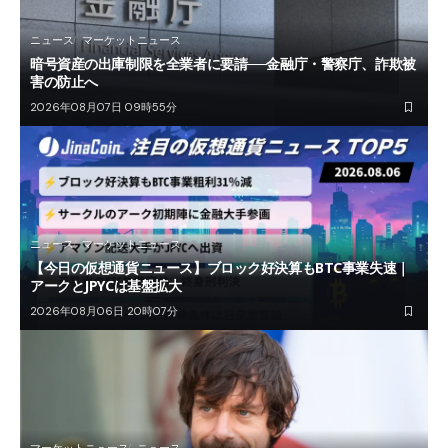
ニュース
マーケットニュース
暗号資産の出庫制限を全業者に要請──金融庁・警察庁、詐欺被
害の防止へ
2026年08月07日 09時55分
ニュース
マーケットニュース
【今日の仮想通貨ニュース】ブロック好決算もBTC事業失速｜
アークとJPYCは基盤拡大
2026年08月06日 20時07分