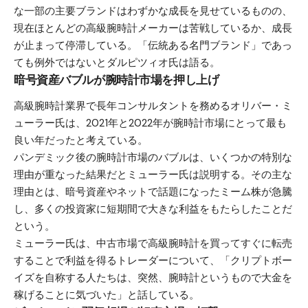
な一部の主要ブランドはわずかな成長を見せているものの、
現在ほとんどの高級腕時計メーカーは苦戦しているか、成長
が止まって停滞している。「伝統ある名門ブランド」であっ
ても例外ではないとダルピツィオ氏は語る。
暗号資産バブルが腕時計市場を押し上げ
高級腕時計業界で長年コンサルタントを務めるオリバー・ミ
ューラー氏は、2021年と2022年が腕時計市場にとって最も
良い年だったと考えている。
パンデミック後の腕時計市場のバブルは、いくつかの特別な
理由が重なった結果だとミューラー氏は説明する。その主な
理由とは、暗号資産やネットで話題になったミーム株が急騰
し、多くの投資家に短期間で大きな利益をもたらしたことだ
という。
ミューラー氏は、中古市場で高級腕時計を買ってすぐに転売
することで利益を得るトレーダーについて、「クリプトボー
イズを自称する人たちは、突然、腕時計というもので大金を
稼げることに気づいた」と話している。