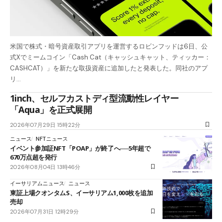
米国で株式・暗号資産取引アプリを運営するロビンフッドは6日、公
式Xでミームコイン「Cash Cat（キャッシュキャット、ティッカー：
CASHCAT）」を新たな取扱資産に追加したと発表した。同社のアプ
リ…
1inch、セルフカストディ型流動性レイヤー
「Aqua」を正式展開
2026年07月29日 15時22分
ニュース
NFTニュース
イベント参加証NFT「POAP」が終了へ──5年超で
670万点超を発行
2026年08月04日 13時46分
イーサリアムニュース
ニュース
東証上場クオンタムS、イーサリアム1,000枚を追加
売却
2026年07月31日 12時29分