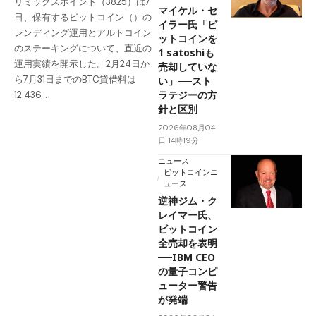
リミックスポイント（3825）は7
マイケル・セ
日、保有するビットコイン（）の
イラー氏「ビ
レンディング運用とアルトコイン
ットコインを
のステーキングについて、直近の
1 satoshiも
運用実績を開示した。2月24日か
売却していな
ら7月31日までのBTC貸借料は
い」──スト
ラテジーの方
12.436…
針と区別
2026年08月04
日 14時19分
ニュース
ビットコインニ
ュース
逆神ジム・ク
レイマー氏、
ビットコイン
全売却を表明
──IBM CEO
の量子コンピ
ューター警告
が発端