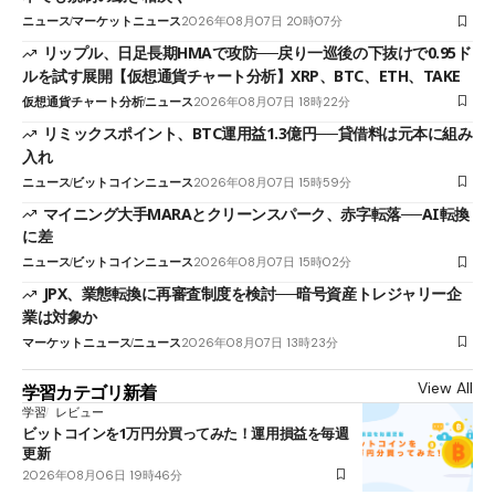
ニュース
マーケットニュース
2026年08月07日 20時07分
リップル、日足長期HMAで攻防──戻り一巡後の下抜けで0.95ド
ルを試す展開【仮想通貨チャート分析】XRP、BTC、ETH、TAKE
仮想通貨チャート分析
ニュース
2026年08月07日 18時22分
リミックスポイント、BTC運用益1.3億円──貸借料は元本に組み
入れ
ニュース
ビットコインニュース
2026年08月07日 15時59分
マイニング大手MARAとクリーンスパーク、赤字転落──AI転換
に差
ニュース
ビットコインニュース
2026年08月07日 15時02分
JPX、業態転換に再審査制度を検討──暗号資産トレジャリー企
業は対象か
マーケットニュース
ニュース
2026年08月07日 13時23分
View All
学習カテゴリ新着
学習
レビュー
ビットコインを1万円分買ってみた！運用損益を毎週
更新
2026年08月06日 19時46分