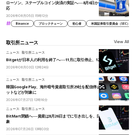
ローソン、ステーブルコイン決済の実証へ──8月6日からJPYCやUSDC対
応
2026年08月05日 15時12分
#
Binance
ブロックチェーン
初心者
米国証券取引委員会（SEC）
View All
取引所ニュース
ニュース
取引所ニュース
Bitgetが日本人の利用を終了へ──11月に取引停止、12月末に強制決済
2026年08月03日 12時24分
ニュース
取引所ニュース
韓国Google Play、海外暗号資産取引所29社を配信停止──OKXやバイビ
ットなどが対象に
2026年07月27日 12時16分
ニュース
取引所ニュース
BitMart閉鎖へ──資産は8月26日までに引き出しを、日本人利用者も対
象
2026年07月26日 13時03分