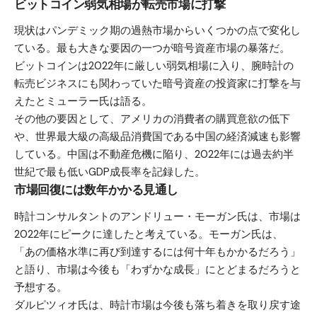
ビットコイン弱気相場が転売市場に打撃
現状はパンデミック期の過熱市場からいくつかの点で変化し
ている。最も大きな要因の一つが暗号資産市場の暴落だ。
ビットコインは2022年に厳しい弱気相場に入り、腕時計の
転売ビジネスにも関わっていた暗号資産の投資家に打撃を与
えたとミューラー氏は語る。
その他の要因として、アメリカの消費者の購買意欲の低下
や、世界最大級の高級品消費国である中国の経済減速も影響
している。中国は不動産危機に陥り、2022年には過去約半
世紀で最も低いGDP成長率を記録した。
市場回復には数年かかる見通し
時計コンサルタントのアンドリュー・モーガン氏は、市場は
2022年にピークに達したと考えている。モーガン氏は、
「あの価格水準に再び到達するには何十年もかかるだろう」
と語り、市場は今後も「わずかな成長」にとどまるだろうと
予想する。
ダルピツィオ氏は、時計市場は今後も落ち着きを取り戻す途