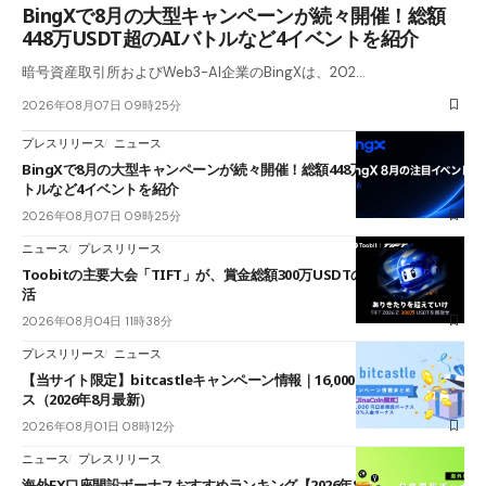
BingXで8月の大型キャンペーンが続々開催！総額
448万USDT超のAIバトルなど4イベントを紹介
暗号資産取引所およびWeb3-AI企業のBingXは、202…
2026年08月07日 09時25分
プレスリリース
ニュース
BingXで8月の大型キャンペーンが続々開催！総額448万USDT超のAIバ
トルなど4イベントを紹介
2026年08月07日 09時25分
ニュース
プレスリリース
Toobitの主要大会「TIFT」が、賞金総額300万USDTのレースとして復
活
2026年08月04日 11時38分
プレスリリース
ニュース
【当サイト限定】bitcastleキャンペーン情報｜16,000円口座開設ボーナ
ス（2026年8月最新）
2026年08月01日 08時12分
ニュース
プレスリリース
海外FX口座開設ボーナスおすすめランキング【2026年8月最新】