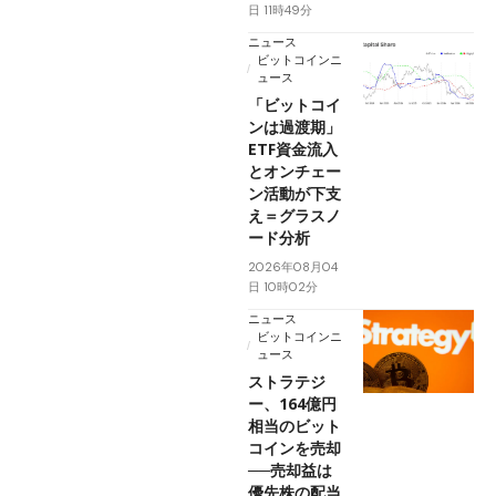
日 11時49分
ニュース
ビットコインニ
ュース
「ビットコイ
ンは過渡期」
ETF資金流入
とオンチェー
ン活動が下支
え＝グラスノ
ード分析
2026年08月04
日 10時02分
ニュース
ビットコインニ
ュース
ストラテジ
ー、164億円
相当のビット
コインを売却
──売却益は
優先株の配当