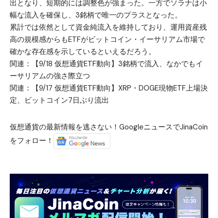
出となり、短期的には調整色が強まった。一方でソラナは小
幅な流入を確保し、3銘柄で唯一のプラスとなった。
累計では依然として資金純流入を維持しており、運用資産残
高の規模感からもETFがビットコイン・イーサリアム市場で
確かな存在感を示しているといえるだろう。
関連：
【9/18 仮想通貨ETF動向】3銘柄で流入、なかでもイ
ーサリアムの強さ際立つ
関連：
【9/17 仮想通貨ETF動向】XRP・DOGE現物ETF上場決
定、ビットコイン7日ぶり流出
仮想通貨の最新情報を逃さない！GoogleニュースでJinaCoin
をフォロー！