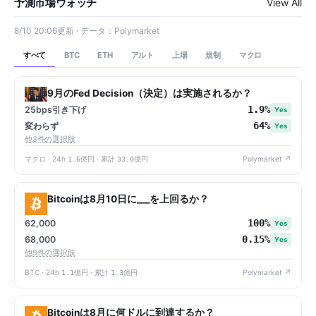
予測市場ウォッチ
View All
8/10 20:06更新 · データ：Polymarket
すべて
アルト
上場
規制
マクロ
BTC
ETH
9月のFed Decision（決定）は実施されるか？
1.9%
25bps引き下げ
Yes
64%
変わらず
Yes
他3件の選択肢
マクロ · 24h
1.6億円
· 累計
33.0億円
Polymarket ↗
Bitcoinは8月10日に___を上回るか？
100%
62,000
Yes
0.15%
68,000
Yes
他9件の選択肢
BTC · 24h
1.1億円
· 累計
1.3億円
Polymarket ↗
Bitcoinは8月に何ドルに到達するか？