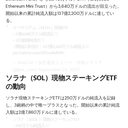
Ethereum Mini Trust）から3,640万ドルの流出が目立った。
開始以来の累計純流入額は137億2,200万ドルに達してい
る。
イーサリアム（
$ETH
）現物ETF
– 1億4,080万ドル純流出
– 2日連続純流出
– 開始以来合計：137億2,200万ドル純流入
pic.twitter.com/2POu4WR9lV
— JinaCoin｜仮想通貨ニュース・情報メディア
(@jina_coin)
September 24, 2025
ソラナ（SOL）現物ステーキングETF
の動向
ソラナ
現物ステーキングETFは250万ドルの純流入を記録
し、3銘柄の中で唯一プラスとなった。開始以来の累計純流
入額は2億7,860万ドルに達している。
ソラナ（
$SOL
）現物ステーキングETF
– 250万ドル純流入