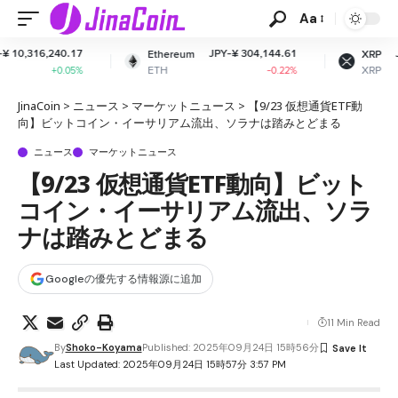
Aa
JPY-¥ 304,144.61
JPY-¥ 163.69
Ethereum
XRP
ETH
XRP
-0.22%
-0.45%
JinaCoin
>
ニュース
>
マーケットニュース
>
【9/23 仮想通貨ETF動
向】ビットコイン・イーサリアム流出、ソラナは踏みとどまる
ニュース
マーケットニュース
【9/23 仮想通貨ETF動向】ビット
コイン・イーサリアム流出、ソラ
ナは踏みとどまる
Googleの優先する情報源に追加
11 Min Read
By
Shoko-Koyama
Published: 2025年09月24日 15時56分
Last Updated: 2025年09月24日 15時57分 3:57 PM