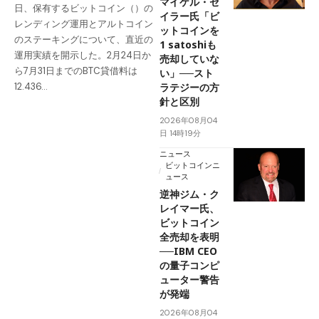
マイケル・セ
日、保有するビットコイン（）の
イラー氏「ビ
レンディング運用とアルトコイン
ットコインを
のステーキングについて、直近の
1 satoshiも
運用実績を開示した。2月24日か
売却していな
ら7月31日までのBTC貸借料は
い」──スト
ラテジーの方
12.436…
針と区別
2026年08月04
日 14時19分
ニュース
ビットコインニ
ュース
逆神ジム・ク
レイマー氏、
ビットコイン
全売却を表明
──IBM CEO
の量子コンピ
ューター警告
が発端
2026年08月04