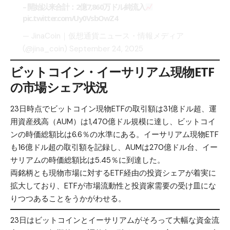
– 開始以来合計：2億7,860万ドル純流入
pic.twitter.com/Uy0VsbOwZ4
— JinaCoin｜仮想通貨ニュース・情報メディア
(@jina_coin)
September 24, 2025
ビットコイン・イーサリアム現物ETF
の市場シェア状況
23日時点でビットコイン現物ETFの取引額は31億ドル超、運
用資産残高（AUM）は1,470億ドル規模に達し、ビットコイ
ンの時価総額比は6.6％の水準にある。イーサリアム現物ETF
も16億ドル超の取引額を記録し、AUMは270億ドル台、イー
サリアムの時価総額比は5.45％に到達した。
両銘柄とも現物市場に対するETF経由の投資シェアが着実に
拡大しており、ETFが市場流動性と投資家需要の受け皿にな
りつつあることをうかがわせる。
23日はビットコインとイーサリアムがそろって大幅な資金流