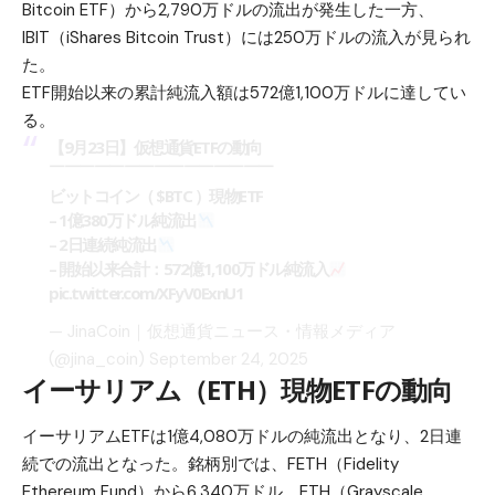
Bitcoin ETF）から2,790万ドルの流出が発生した一方、
IBIT（iShares Bitcoin Trust）には250万ドルの流入が見られ
た。
ETF開始以来の累計純流入額は572億1,100万ドルに達してい
る。
【9月23日】仮想通貨ETFの動向
￣￣￣￣￣￣￣￣￣￣￣￣￣￣￣
ビットコイン（
$BTC
）現物ETF
– 1億380万ドル純流出
– 2日連続純流出
– 開始以来合計：572億1,100万ドル純流入
pic.twitter.com/XFyV0ExnU1
— JinaCoin｜仮想通貨ニュース・情報メディア
(@jina_coin)
September 24, 2025
イーサリアム（ETH）現物ETFの動向
イーサリアム
ETFは1億4,080万ドルの純流出となり、2日連
続での流出となった。銘柄別では、FETH（Fidelity
Ethereum Fund）から6,340万ドル、ETH（Grayscale