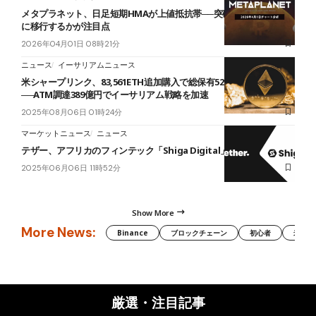
メタプラネット、日足短期HMAが上値抵抗帯──突破で一段上の展開
に移行するかが注目点
2026年04月01日 08時21分
ニュース
イーサリアムニュース
米シャープリンク、83,561ETH追加購入で総保有52万ETH超に
──ATM調達389億円でイーサリアム戦略を加速
2025年08月06日 01時24分
マーケットニュース
ニュース
テザー、アフリカのフィンテック「Shiga Digital」に戦略的投資
2025年06月06日 11時52分
Show More
More News:
Binance
ブロックチェーン
初心者
米国証
厳選・注目記事