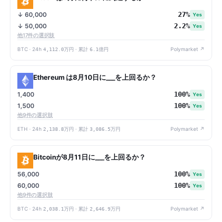
27%
↓ 60,000
Yes
2.2%
↓ 50,000
Yes
他17件の選択肢
BTC · 24h
4,112.0万円
· 累計
6.1億円
Polymarket ↗
Ethereum は8月10日に___を上回るか？
100%
1,400
Yes
100%
1,500
Yes
他9件の選択肢
ETH · 24h
2,138.8万円
· 累計
3,086.5万円
Polymarket ↗
Bitcoinが8月11日に___を上回るか？
100%
56,000
Yes
100%
60,000
Yes
他9件の選択肢
BTC · 24h
2,038.1万円
· 累計
2,646.9万円
Polymarket ↗