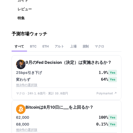
ガイド
レビュー
特集
予測市場ウォッチ
すべて
アルト
上場
規制
マクロ
BTC
ETH
9月のFed Decision（決定）は実施されるか？
1.9%
25bps引き下げ
Yes
64%
変わらず
Yes
他3件の選択肢
マクロ · 24h
1.6億円
· 累計
33.0億円
Polymarket ↗
Bitcoinは8月10日に___を上回るか？
100%
62,000
Yes
0.15%
68,000
Yes
他9件の選択肢