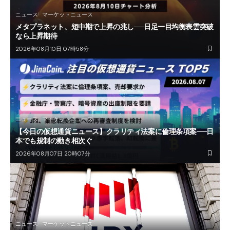
ニュース
マーケットニュース
メタプラネット、短中期で上昇の兆し──日足一目均衡表雲突破
なら上昇期待
2026年08月10日 07時58分
ニュース
マーケットニュース
【今日の仮想通貨ニュース】クラリティ法案に倫理条項案──日
本でも規制の動き相次ぐ
2026年08月07日 20時07分
ニュース
マーケットニュース