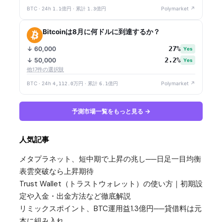
BTC · 24h
1.1億円
· 累計
1.3億円
Polymarket ↗
Bitcoinは8月に何ドルに到達するか？
27%
↓ 60,000
Yes
2.2%
↓ 50,000
Yes
他17件の選択肢
BTC · 24h
4,112.0万円
· 累計
6.1億円
Polymarket ↗
予測市場一覧をもっと見る →
人気記事
メタプラネット、短中期で上昇の兆し──日足一目均衡
表雲突破なら上昇期待
Trust Wallet（トラストウォレット）の使い方｜初期設
定や入金・出金方法など徹底解説
リミックスポイント、BTC運用益1.3億円──貸借料は元
本に組み入れ