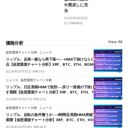
や買戻しに充
当
2026年08月04
日 09時49分
View All
価格分析
仮想通貨チャート分析
ニュース
リップル、反発一服なら再下落へ──HMA下抜けなら1.008ドルが次の焦
点【仮想通貨チャート分析】XRP、BTC、ETH、BOME
2026年08月10日 18時31分
ニュース
仮想通貨チャート分析
リップル、日足長期HMAで攻防──戻り一巡後の下抜けで0.95ドルを試
す展開【仮想通貨チャート分析】XRP、BTC、ETH、TAKE
2026年08月07日 18時22分
仮想通貨チャート分析
ニュース
リップル、反転の条件整うか──4時間足長期HMA突破で雲下端を目指す
展開【仮想通貨チャート分析】XRP、BTC、ETH、HOME
2026年08月04日 18時36分