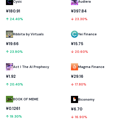
Cysic
Audiera
¥180.91
¥397.84
↑ 24.40%
↓ 23.30%
Ribbita by Virtuals
Yei Finance
¥19.66
¥15.75
↑ 23.90%
↓ 20.60%
Act I The AI Prophecy
Magma Finance
¥1.92
¥29.16
↑ 20.40%
↓ 17.80%
BOOK OF MEME
Biconomy
¥0.1261
¥6.70
↑ 19.30%
↓ 16.90%