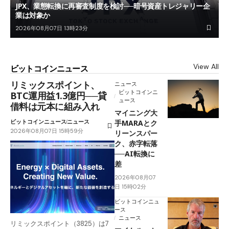
JPX、業態転換に再審査制度を検討──暗号資産トレジャリー企
業は対象か
2026年08月07日 13時23分
View All
ビットコインニュース
リミックスポイント、
ニュース
ビットコインニ
BTC運用益1.3億円──貸
ュース
借料は元本に組み入れ
マイニング大
ビットコインニュース
ニュース
手MARAとク
2026年08月07日 15時59分
リーンスパー
ク、赤字転落
──AI転換に
差
2026年08月07
日 15時02分
ビットコインニュ
ース
ニュース
リミックスポイント（3825）は7