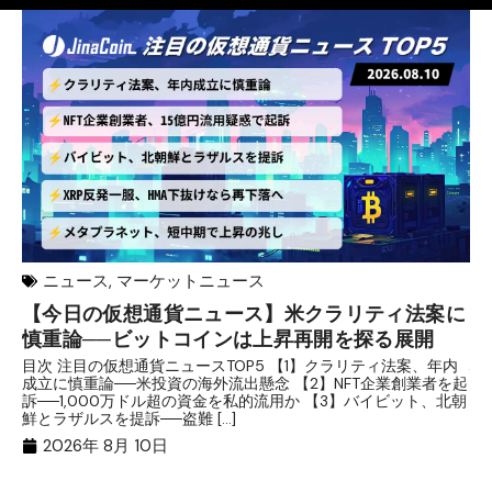
ニュース
,
マーケットニュース
【今日の仮想通貨ニュース】米クラリティ法案に
リ
慎重論──ビットコインは上昇再開を探る展開
な
析
目次 注目の仮想通貨ニュースTOP5 【1】クラリティ法案、年内
成立に慎重論──米投資の海外流出懸念 【2】NFT企業創業者を起
目
訴──1,000万ドル超の資金を私的流用か 【3】バイビット、北朝
ト
鮮とラザルスを提訴──盗難 […]
ム
ル（
2026年 8月 10日