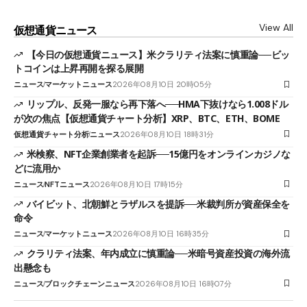
View All
仮想通貨ニュース
【今日の仮想通貨ニュース】米クラリティ法案に慎重論──ビッ
トコインは上昇再開を探る展開
ニュース
マーケットニュース
2026年08月10日 20時05分
リップル、反発一服なら再下落へ──HMA下抜けなら1.008ドル
が次の焦点【仮想通貨チャート分析】XRP、BTC、ETH、BOME
仮想通貨チャート分析
ニュース
2026年08月10日 18時31分
米検察、NFT企業創業者を起訴──15億円をオンラインカジノな
どに流用か
ニュース
NFTニュース
2026年08月10日 17時15分
バイビット、北朝鮮とラザルスを提訴──米裁判所が資産保全を
命令
ニュース
マーケットニュース
2026年08月10日 16時35分
クラリティ法案、年内成立に慎重論──米暗号資産投資の海外流
出懸念も
ニュース
ブロックチェーンニュース
2026年08月10日 16時07分