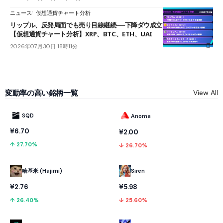
ニュース
仮想通貨チャート分析
リップル、反発局面でも売り目線継続──下降ダウ成立で下値追う展開
【仮想通貨チャート分析】XRP、BTC、ETH、UAI
2026年07月30日 18時11分
変動率の高い銘柄一覧
View All
SQD
Anoma
¥6.70
¥2.00
↑ 27.70%
↓ 26.70%
哈基米 (Hajimi)
Siren
¥2.76
¥5.98
↑ 26.40%
↓ 25.60%