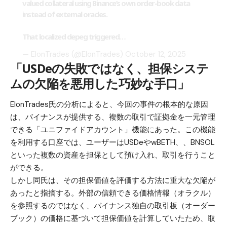
valued collateral using Binance’s own order-book data
instead of external oracles.
That localized depeg triggered…
— ElonTrades (@ElonTrades)
October 12, 2025
「USDeの失敗ではなく、担保システ
ムの欠陥を悪用した巧妙な手口」
ElonTrades氏の分析によると、今回の事件の根本的な原因
は、バイナンスが提供する、複数の取引で証拠金を一元管理
できる「ユニファイドアカウント」機能にあった。この機能
を利用する口座では、ユーザーはUSDeやwBETH、、BNSOL
といった複数の資産を担保として預け入れ、取引を行うこと
ができる。
しかし同氏は、その担保価値を評価する方法に重大な欠陥が
あったと指摘する。外部の信頼できる価格情報（オラクル）
を参照するのではなく、バイナンス独自の取引板（オーダー
ブック）の価格に基づいて担保価値を計算していたため、取