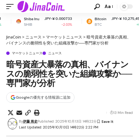
Aa
JPY-¥ 0.000733
JPY-¥ 10,275,451.49
a Inu
Bitcoin
B
BTC
-2.03%
+0.71%
JinaCoin
>
ニュース
>
マーケットニュース
>
暗号資産大暴落の真相、
バイナンスの脆弱性を突いた組織攻撃か──専門家が分析
マーケットニュース
ニュース
暗号資産大暴落の真相、バイナン
スの脆弱性を突いた組織攻撃か──
専門家が分析
Googleの優先する情報源に追加
13 Min Read
By
伊藤 将史
Published: 2025年10月13日 14時22分
Last Updated: 2025年10月13日 14時22分 2:22 PM