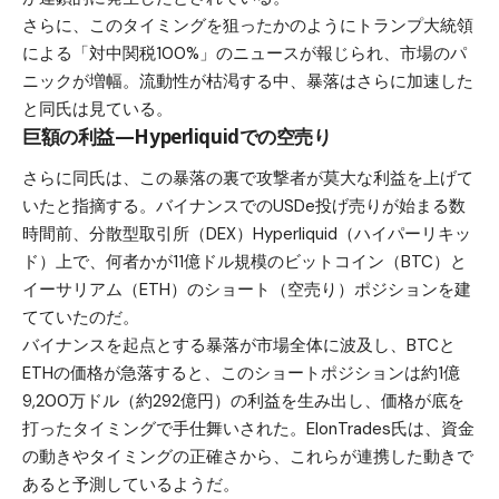
さらに、このタイミングを狙ったかのようにトランプ大統領
による「対中関税100%」のニュースが報じられ、市場のパ
ニックが増幅。流動性が枯渇する中、暴落はさらに加速した
と同氏は見ている。
巨額の利益—Hyperliquidでの空売り
さらに同氏は、この暴落の裏で攻撃者が莫大な利益を上げて
いたと指摘する。バイナンスでのUSDe投げ売りが始まる数
時間前、分散型取引所（DEX）
Hyperliquid（ハイパーリキッ
ド）
上で、何者かが11億ドル規模の
ビットコイン（BTC）
と
イーサリアム（ETH）
のショート（空売り）ポジションを建
てていたのだ。
バイナンスを起点とする暴落が市場全体に波及し、BTCと
ETHの価格が急落すると、このショートポジションは約1億
9,200万ドル（約292億円）の利益を生み出し、価格が底を
打ったタイミングで手仕舞いされた。ElonTrades氏は、資金
の動きやタイミングの正確さから、これらが連携した動きで
あると予測しているようだ。