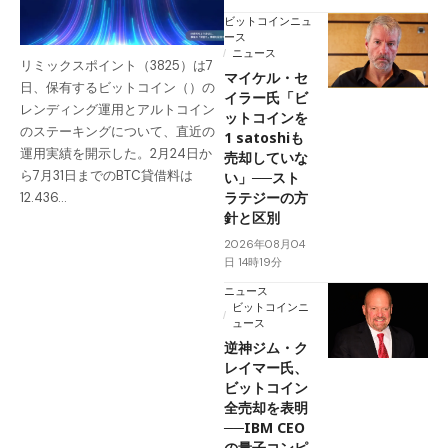
ビットコインニュ
ース
ニュース
リミックスポイント（3825）は7
マイケル・セ
日、保有するビットコイン（）の
イラー氏「ビ
レンディング運用とアルトコイン
ットコインを
のステーキングについて、直近の
1 satoshiも
運用実績を開示した。2月24日か
売却していな
ら7月31日までのBTC貸借料は
い」──スト
ラテジーの方
12.436…
針と区別
2026年08月04
日 14時19分
ニュース
ビットコインニ
ュース
逆神ジム・ク
レイマー氏、
ビットコイン
全売却を表明
──IBM CEO
の量子コンピ