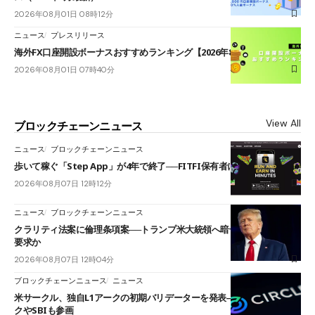
2026年08月01日 08時12分
ニュース
プレスリリース
海外FX口座開設ボーナスおすすめランキング【2026年8月最新】
2026年08月01日 07時40分
View All
ブロックチェーンニュース
ニュース
ブロックチェーンニュース
歩いて稼ぐ「Step App」が4年で終了──FITFI保有者に対応呼びかけ
2026年08月07日 12時12分
ニュース
ブロックチェーンニュース
クラリティ法案に倫理条項案──トランプ米大統領へ暗号資産事業の売却
要求か
2026年08月07日 12時04分
ブロックチェーンニュース
ニュース
米サークル、独自L1アークの初期バリデーターを発表――ブラックロッ
クやSBIも参画