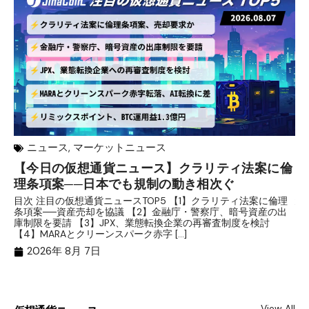
ニュース
,
マーケットニュース
【今日の仮想通貨ニュース】クラリティ法案に倫
リ
理条項案──日本でも規制の動き相次ぐ
下
分
目次 注目の仮想通貨ニュースTOP5 【1】クラリティ法案に倫理
条項案──資産売却を協議 【2】金融庁・警察庁、暗号資産の出
目
庫制限を要請 【3】JPX、業態転換企業の再審査制度を検討
ト
【4】MARAとクリーンスパーク赤字 […]
（
（X
2026年 8月 7日
View All