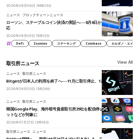
2026年08月06日 16時03分
ニュース
ブロックチェーンニュース
ローソン、ステーブルコイン決済の実証へ──8月6日からJPYCやUSDC対
応
2026年08月05日 15時12分
#
DeFi
Zoomex
ステーキング
Coinbase
カルダノ・エイダ（Ca
View All
取引所ニュース
ニュース
取引所ニュース
Bitgetが日本人の利用を終了へ──11月に取引停止、12月末に強制決済
2026年08月03日 12時24分
ニュース
取引所ニュース
韓国Google Play、海外暗号資産取引所29社を配信停止──OKXやバイビ
ットなどが対象に
2026年07月27日 12時16分
取引所ニュース
ニュース
BitMart閉鎖へ──資産は8月26日までに引き出しを、日本人利用者も対