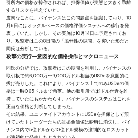
引所内の価格が操作されれば、担保価値が実態と大きく乖離
するリスクを抱えていた。
皮肉なことに、バイナンスはこの問題点を認識しており、10
月6日にはオラクルベースの価格評価システムへの移行を発
表していた。しかし、その実施は10月14日に予定されてお
り、攻撃者はこの8日間の「脆弱性の隙間」を突いた形だと
同氏は分析している。
攻撃の実行—意図的な価格操作とマクロニュース
同氏の分析では、攻撃者はこの期間を利用し、バイナンスの
取引板で約6,000万〜9,000万ドル相当のUSDeを意図的に
投げ売りした。これにより、バイナンス上でのみUSDeの価
格は一時0.65ドルまで急落。他の取引所では1ドル付近を維
持していたにもかかわらず、バイナンスのシステムはこれを
正当な価格と判断してしまった。
その結果、ユニファイドアカウントにUSDeを担保として預
けていたトレーダーたちの証拠金価値は瞬時に消失し、バイ
ナンス内で5億ドルから10億ドル規模の強制的なロスカット
が連鎖的に発生したとされている。