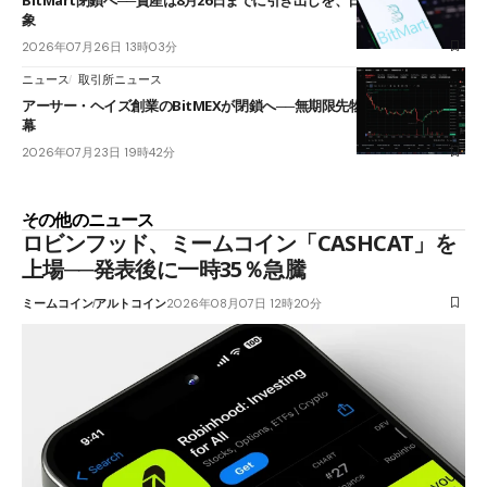
象
2026年07月26日 13時03分
ニュース
取引所ニュース
アーサー・ヘイズ創業のBitMEXが閉鎖へ──無期限先物を生んだ11年に
幕
2026年07月23日 19時42分
その他のニュース
ロビンフッド、ミームコイン「CASHCAT」を
上場──発表後に一時35％急騰
ミームコイン
アルトコイン
2026年08月07日 12時20分