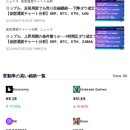
ニュース
仮想通貨チャート分析
リップル、反発局面でも売り目線継続──下降ダウ成立で下値追う展開
【仮想通貨チャート分析】XRP、BTC、ETH、UAI
2026年07月30日 18時11分
仮想通貨チャート分析
ニュース
リップル、上昇再開の条件整うか──1時間足ダウ成立で1.185ドルを狙う
【仮想通貨チャート分析】XRP、BTC、ETH、ZAMA
2026年07月23日 19時07分
変動率の高い銘柄一覧
View All
Biconomy
Undeads Games
¥8.28
¥51.66
↑ 77.10%
↓ 31.80%
INI
Siren