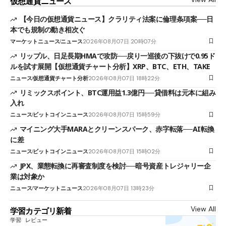
仮想通貨ニュース
【今日の仮想通貨ニュース】クラリティ法案に倫理条項案──日
本でも規制の動き相次ぐ
マーケットニュース
ニュース
2026年08月07日 20時07分
リップル、日足長期HMAで攻防──戻り一巡後の下抜けで0.95ド
ルを試す展開【仮想通貨チャート分析】XRP、BTC、ETH、TAKE
ニュース
仮想通貨チャート分析
2026年08月07日 18時22分
リミックスポイント、BTC運用益1.3億円──貸借料は元本に組み
入れ
ニュース
ビットコインニュース
2026年08月07日 15時59分
マイニング大手MARAとクリーンスパーク、赤字転落──AI転換
に差
ニュース
ビットコインニュース
2026年08月07日 15時02分
JPX、業態転換に再審査制度を検討──暗号資産トレジャリー企
業は対象か
ニュース
マーケットニュース
2026年08月07日 13時23分
View All
学習カテゴリ新着
学習
レビュー