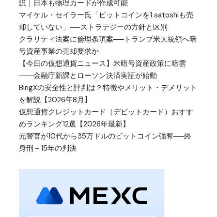
説｜日本も物理カードが作成可能
マイケル・セイラー氏「ビットコインを1 satoshiも売
却していない」──ストラテジーの方針と区別
クラリティ法案に倫理条項案──トランプ米大統領へ暗
号資産事業の売却要求か
【今日の仮想通貨ニュース】米暗号資産政策に暗雲
――金融庁新課とローソン決済実証が始動
BingXの安全性と評判は？特徴やメリット・デメリット
を解説【2026年8月】
仮想通貨クレジットカード（デビットカード）おすす
めランキング12選【2026年最新】
元警官が10代から35万ドルのビットコイン強奪──終
身刑＋15年の判決