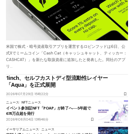
米国で株式・暗号資産取引アプリを運営するロビンフッドは6日、公
式Xでミームコイン「Cash Cat（キャッシュキャット、ティッカー：
CASHCAT）」を新たな取扱資産に追加したと発表した。同社のアプ
リ…
1inch、セルフカストディ型流動性レイヤー
「Aqua」を正式展開
2026年07月29日 15時22分
ニュース
NFTニュース
イベント参加証NFT「POAP」が終了へ──5年超で
670万点超を発行
2026年08月04日 13時46分
イーサリアムニュース
ニュース