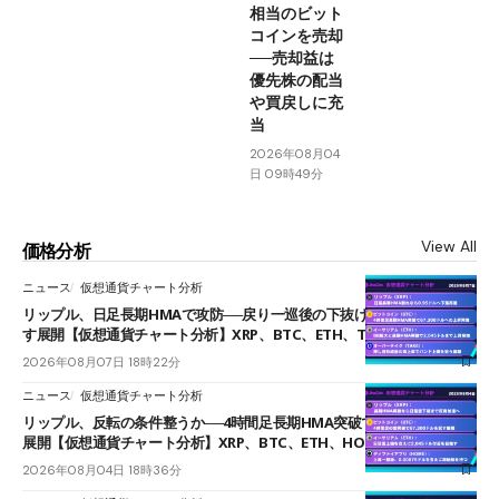
相当のビット
コインを売却
──売却益は
優先株の配当
や買戻しに充
当
2026年08月04
日 09時49分
View All
価格分析
ニュース
仮想通貨チャート分析
リップル、日足長期HMAで攻防──戻り一巡後の下抜けで0.95ドルを試
す展開【仮想通貨チャート分析】XRP、BTC、ETH、TAKE
2026年08月07日 18時22分
ニュース
仮想通貨チャート分析
リップル、反転の条件整うか──4時間足長期HMA突破で雲下端を目指す
展開【仮想通貨チャート分析】XRP、BTC、ETH、HOME
2026年08月04日 18時36分