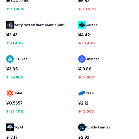
¥0.007295
¥5.52
↑ 50.30%
↓ 20.90%
HarryPotterObamaSonic10Inu (ETH)
Cartesi
¥2.43
¥4.42
↑ 41.40%
↓ 16.40%
ETHGas
Unibase
¥3.85
¥19.86
↑ 39.80%
↓ 15.60%
Solar
COTI
¥0.5557
¥2.12
↑ 37.40%
↓ 12.00%
SkyAI
Yooldo Games
¥17.17
¥2.92