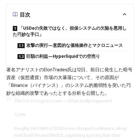
目次
「USDeの失敗ではなく、担保システムの欠陥を悪用し
た巧妙な手口」
攻撃の実行—意図的な価格操作とマクロニュース
巨額の利益—Hyperliquidでの空売り
著名アナリストのElonTrades氏は12日、前日に発生した暗号
資産（仮想通貨）市場の大暴落について、その原因が
「Binance（バイナンス）」のシステム的脆弱性を突いた巧
妙な組織的攻撃であったとする分析を公開した。
The Oct 11 Crypto Crash — What Really Happened
TL;DR:
Roughly $60–90M of
$USDe
was dumped on Binance, along
with
$wBETH
and
$BNSOL
, exploiting a pricing flaw that