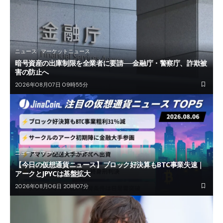
ニュース
マーケットニュース
暗号資産の出庫制限を全業者に要請──金融庁・警察庁、詐欺被
害の防止へ
2026年08月07日 09時55分
ニュース
マーケットニュース
【今日の仮想通貨ニュース】ブロック好決算もBTC事業失速｜
アークとJPYCは基盤拡大
2026年08月06日 20時07分