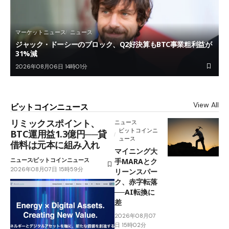
マーケットニュース
ニュース
ジャック・ドーシーのブロック、Q2好決算もBTC事業粗利益が
31%減
2026年08月06日 14時01分
View All
ビットコインニュース
リミックスポイント、
ニュース
ビットコインニ
BTC運用益1.3億円──貸
ュース
借料は元本に組み入れ
マイニング大
ニュース
ビットコインニュース
手MARAとク
2026年08月07日 15時59分
リーンスパー
ク、赤字転落
──AI転換に
差
2026年08月07
日 15時02分