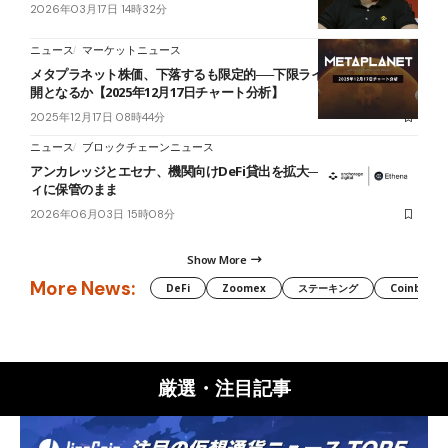
2026年03月17日 14時32分
ニュース
マーケットニュース
メタプラネット株価、下落するも限定的──下限ライン維持し上昇再
開となるか【2025年12月17日チャート分析】
2025年12月17日 08時44分
ニュース
ブロックチェーンニュース
アンカレッジとエセナ、機関向けDeFi貸出を拡大──担保はカストデ
ィに保管のまま
2026年06月03日 15時08分
Show More
More News:
DeFi
Zoomex
ステーキング
Coinbase
厳選・注目記事