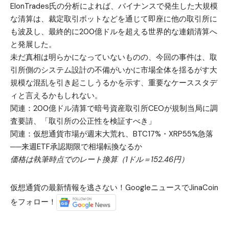
ElonTrades氏の分析によれば、バイナンスで発生した大規模
な清算は、裁定取引ボットなどを通じて即座に他の取引所に
も波及し、最終的に200億ドルを超える世界的な連鎖清算へ
と発展した。
未だ真相は明らかになっていないものの、今回の事件は、取
引所側のシステム設計の不備がいかに市場全体を揺るがす大
規模な混乱を引き起こしうるかを示す、重要なケーススタデ
ィと言えるかもしれない。
関連：
200億ドル清算で暗号資産取引所CEOが規制当局に調
査要請、「取引所の公正性を検証すべき」
関連：
仮想通貨市場が週末大荒れ、BTC17%・XRP55%急落
──来週ETF承認期限で相場転換なるか
価格は執筆時点でのレート換算（1ドル＝152.46円）
仮想通貨の最新情報を逃さない！GoogleニュースでJinaCoin
をフォロー！