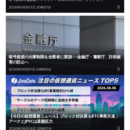
2026年08月07日 20時07分
ニュース
マーケットニュース
暗号資産の出庫制限を全業者に要請──金融庁・警察庁、詐欺被
害の防止へ
2026年08月07日 09時55分
マーケットニュース
ニュース
【今日の仮想通貨ニュース】ブロック好決算もBTC事業失速｜
アークとJPYCは基盤拡大
2026年08月06日 20時07分