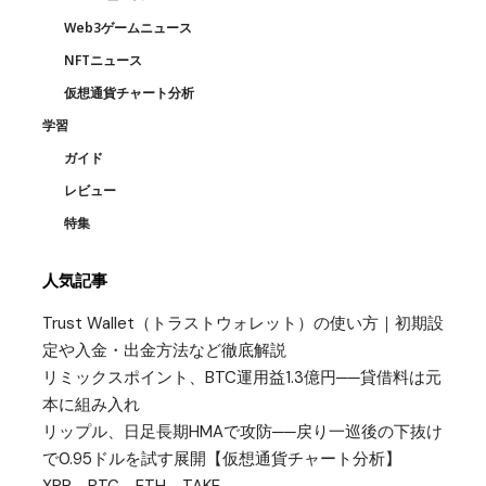
Web3ゲームニュース
NFTニュース
仮想通貨チャート分析
学習
ガイド
レビュー
特集
人気記事
Trust Wallet（トラストウォレット）の使い方｜初期設
定や入金・出金方法など徹底解説
リミックスポイント、BTC運用益1.3億円──貸借料は元
本に組み入れ
リップル、日足長期HMAで攻防──戻り一巡後の下抜け
で0.95ドルを試す展開【仮想通貨チャート分析】
XRP、BTC、ETH、TAKE