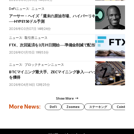
DeFiニュース
ニュース
アーサー・ヘイズ「週末の原油市場、ハイパーリキッドが担う」
──HYPE150ドル予測
2026年03月07日 14時24分
ニュース
取引所ニュース
FTX、次回返済を3月31日開始──準備金削減で配当額増加へ
2026年01月15日 11時53分
ニュース
ブロックチェーンニュース
BTCマイニング最大手、ZECマイニング参入──ハッシュレート30%
を獲得
2026年04月14日 12時25分
Show More
More News:
DeFi
Zoomex
ステーキング
Coinbase