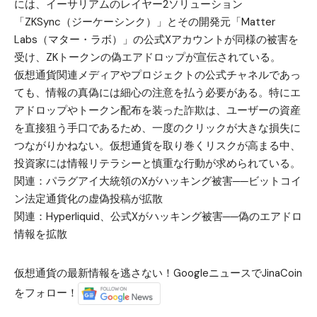
には、イーサリアムのレイヤー2ソリューション
「ZKSync（ジーケーシンク）」とその開発元「Matter
Labs（マター・ラボ）」の公式Xアカウントが同様の被害を
受け、ZKトークンの偽エアドロップが宣伝されている。
仮想通貨関連メディアやプロジェクトの公式チャネルであっ
ても、情報の真偽には細心の注意を払う必要がある。特にエ
アドロップやトークン配布を装った詐欺は、ユーザーの資産
を直接狙う手口であるため、一度のクリックが大きな損失に
つながりかねない。仮想通貨を取り巻くリスクが高まる中、
投資家には情報リテラシーと慎重な行動が求められている。
関連：
パラグアイ大統領のXがハッキング被害──ビットコイ
ン法定通貨化の虚偽投稿が拡散
関連：
Hyperliquid、公式Xがハッキング被害──偽のエアドロ
情報を拡散
仮想通貨の最新情報を逃さない！GoogleニュースでJinaCoin
をフォロー！