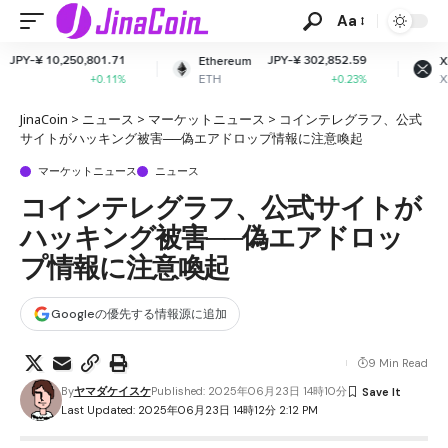
Aa
.71
JPY-¥ 302,852.59
JPY-¥ 164.31
Ethereum
XRP
ETH
XRP
11%
+0.23%
+2.01%
JinaCoin
>
ニュース
>
マーケットニュース
>
コインテレグラフ、公式
サイトがハッキング被害──偽エアドロップ情報に注意喚起
マーケットニュース
ニュース
コインテレグラフ、公式サイトが
ハッキング被害──偽エアドロッ
プ情報に注意喚起
Googleの優先する情報源に追加
9 Min Read
By
ヤマダケイスケ
Published: 2025年06月23日 14時10分
Last Updated: 2025年06月23日 14時12分 2:12 PM