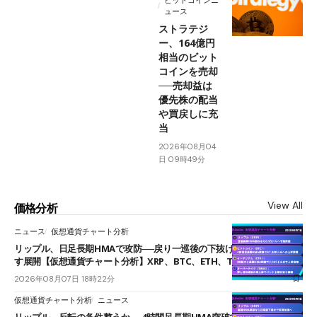
ュース
ストラテジ
ー、164億円
相当のビット
コインを売却
──売却益は
優先株の配当
や買戻しに充
当
2026年08月04
日 09時49分
View All
価格分析
ニュース
仮想通貨チャート分析
リップル、日足長期HMAで攻防──戻り一巡後の下抜けで0.95ドルを試
す展開【仮想通貨チャート分析】XRP、BTC、ETH、TAKE
2026年08月07日 18時22分
仮想通貨チャート分析
ニュース
リップル、反転の条件整うか──4時間足長期HMA突破で雲下端を目指す