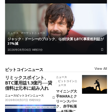
ニュース
マーケットニュース
ジャック・ドーシーのブロック、Q2好決算もBTC事業粗利益が
31%減
2026年08月06日 14時01分
View All
ビットコインニュース
リミックスポイント、
ニュース
ビットコインニ
BTC運用益1.3億円──貸
ュース
借料は元本に組み入れ
マイニング大
ニュース
ビットコインニュース
手MARAとク
2026年08月07日 15時59分
リーンスパー
ク、赤字転落
──AI転換に