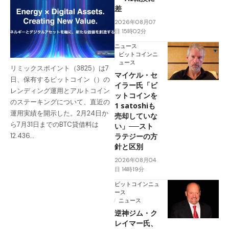
差
2026年08月07
日 15時02分
ニュース
ビットコインニ
ュース
リミックスポイント（3825）は7
マイケル・セ
日、保有するビットコイン（）の
イラー氏「ビ
レンディング運用とアルトコイン
ットコインを
のステーキングについて、直近の
1 satoshiも
運用実績を開示した。2月24日か
売却していな
ら7月31日までのBTC貸借料は
い」──スト
ラテジーの方
12.436…
針と区別
2026年08月04
日 14時19分
ビットコインニュ
ース
ニュース
逆神ジム・ク
レイマー氏、