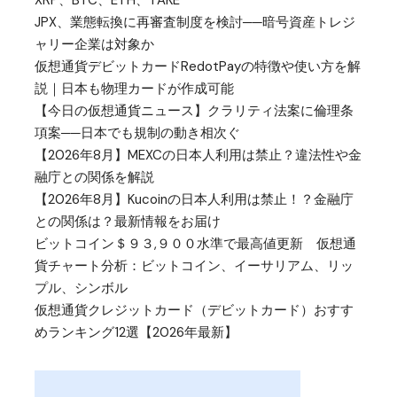
JPX、業態転換に再審査制度を検討──暗号資産トレジ
ャリー企業は対象か
仮想通貨デビットカードRedotPayの特徴や使い方を解
説｜日本も物理カードが作成可能
【今日の仮想通貨ニュース】クラリティ法案に倫理条
項案──日本でも規制の動き相次ぐ
【2026年8月】MEXCの日本人利用は禁止？違法性や金
融庁との関係を解説
【2026年8月】Kucoinの日本人利用は禁止！？金融庁
との関係は？最新情報をお届け
ビットコイン＄９３,９００水準で最高値更新 仮想通
貨チャート分析：ビットコイン、イーサリアム、リッ
プル、シンボル
仮想通貨クレジットカード（デビットカード）おすす
めランキング12選【2026年最新】