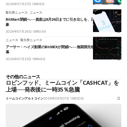
2026年07月27日 12時16分
取引所ニュース
ニュース
BitMart閉鎖へ──資産は8月26日までに引き出しを、日本人利用者も対
象
2026年07月26日 13時03分
ニュース
取引所ニュース
アーサー・ヘイズ創業のBitMEXが閉鎖へ──無期限先物を生んだ11年に
幕
2026年07月23日 19時42分
その他のニュース
ロビンフッド、ミームコイン「CASHCAT」を
上場──発表後に一時35％急騰
ミームコイン
アルトコイン
2026年08月07日 12時20分