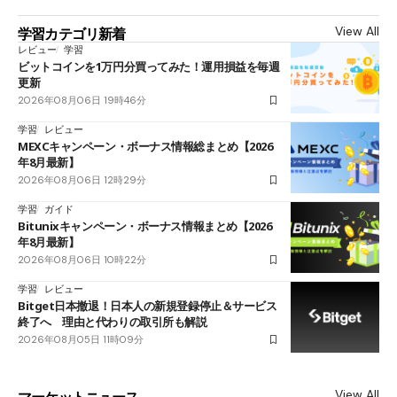
View All
学習カテゴリ新着
レビュー
学習
ビットコインを1万円分買ってみた！運用損益を毎週
更新
2026年08月06日 19時46分
学習
レビュー
MEXCキャンペーン・ボーナス情報総まとめ【2026
年8月最新】
2026年08月06日 12時29分
学習
ガイド
Bitunixキャンペーン・ボーナス情報まとめ【2026
年8月最新】
2026年08月06日 10時22分
学習
レビュー
Bitget日本撤退！日本人の新規登録停止＆サービス
終了へ 理由と代わりの取引所も解説
2026年08月05日 11時09分
View All