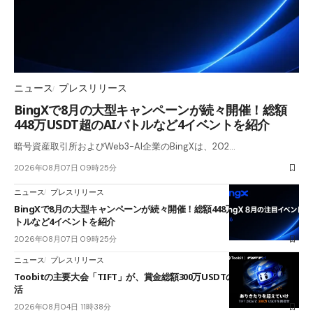
ニュース
プレスリリース
BingXで8月の大型キャンペーンが続々開催！総額
448万USDT超のAIバトルなど4イベントを紹介
暗号資産取引所およびWeb3-AI企業のBingXは、202…
2026年08月07日 09時25分
ニュース
プレスリリース
BingXで8月の大型キャンペーンが続々開催！総額448万USDT超のAIバ
トルなど4イベントを紹介
2026年08月07日 09時25分
ニュース
プレスリリース
Toobitの主要大会「TIFT」が、賞金総額300万USDTのレースとして復
活
2026年08月04日 11時38分