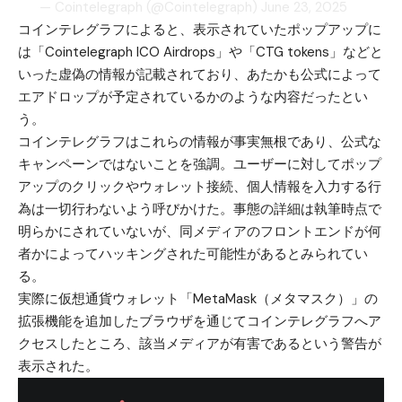
— Cointelegraph (@Cointelegraph)
June 23, 2025
コインテレグラフによると、表示されていたポップアップに
は「Cointelegraph ICO Airdrops」や「CTG tokens」などと
いった虚偽の情報が記載されており、あたかも公式によって
エアドロップが予定されているかのような内容だったとい
う。
コインテレグラフはこれらの情報が事実無根であり、公式な
キャンペーンではないことを強調。ユーザーに対してポップ
アップのクリックやウォレット接続、個人情報を入力する行
為は一切行わないよう呼びかけた。事態の詳細は執筆時点で
明らかにされていないが、同メディアのフロントエンドが何
者かによってハッキングされた可能性があるとみられてい
る。
実際に仮想通貨ウォレット「MetaMask（メタマスク）」の
拡張機能を追加したブラウザを通じてコインテレグラフへア
クセスしたところ、該当メディアが有害であるという警告が
表示された。