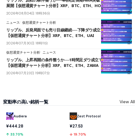
展開【仮想通貨チャート分析】XRP、BTC、ETH、HOME
2026年08月04日 18時36分
ニュース
仮想通貨チャート分析
リップル、反発局面でも売り目線継続──下降ダウ成立で下値追う展開
【仮想通貨チャート分析】XRP、BTC、ETH、UAI
2026年07月30日 18時11分
仮想通貨チャート分析
ニュース
リップル、上昇再開の条件整うか──1時間足ダウ成立で1.185ドルを狙う
【仮想通貨チャート分析】XRP、BTC、ETH、ZAMA
2026年07月23日 19時07分
変動率の高い銘柄一覧
View All
Audiera
Zest Protocol
¥444.28
¥27.53
↑ 33.70%
↓ 19.70%