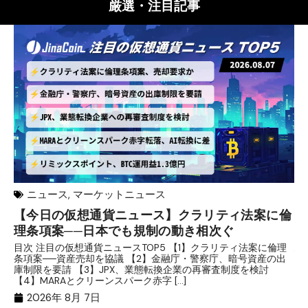
厳選・注目記事
ニュース
,
マーケットニュース
【今日の仮想通貨ニュース】クラリティ法案に倫
リ
理条項案──日本でも規制の動き相次ぐ
下
分
目次 注目の仮想通貨ニュースTOP5 【1】クラリティ法案に倫理
条項案──資産売却を協議 【2】金融庁・警察庁、暗号資産の出
目
庫制限を要請 【3】JPX、業態転換企業の再審査制度を検討
ト
【4】MARAとクリーンスパーク赤字 […]
（
（X
2026年 8月 7日