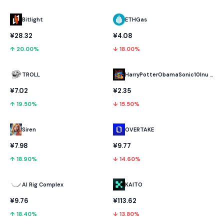
Bitlight
ETHGas
¥28.32
¥4.08
↑ 20.00%
↓ 18.00%
TROLL
HarryPotterObamaSonic10Inu (ETH)
¥7.02
¥2.35
↑ 19.50%
↓ 15.50%
OVERTAKE
Siren
¥9.77
¥7.98
↓ 14.60%
↑ 18.90%
AI Rig Complex
KAITO
¥9.76
¥113.62
↑ 18.40%
↓ 13.80%