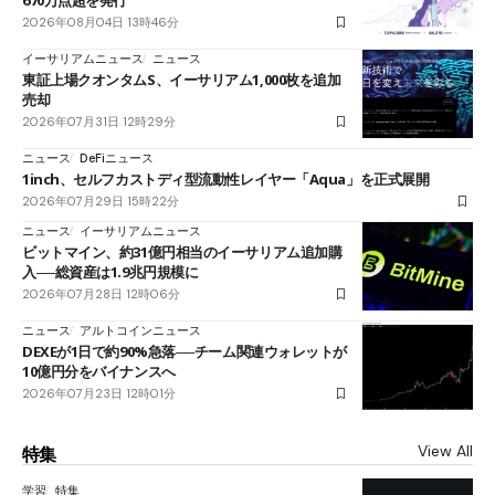
670万点超を発行
2026年08月04日 13時46分
イーサリアムニュース
ニュース
東証上場クオンタムS、イーサリアム1,000枚を追加
売却
2026年07月31日 12時29分
ニュース
DeFiニュース
1inch、セルフカストディ型流動性レイヤー「Aqua」を正式展開
2026年07月29日 15時22分
ニュース
イーサリアムニュース
ビットマイン、約31億円相当のイーサリアム追加購
入──総資産は1.9兆円規模に
2026年07月28日 12時06分
ニュース
アルトコインニュース
DEXEが1日で約90%急落──チーム関連ウォレットが
10億円分をバイナンスへ
2026年07月23日 12時01分
View All
特集
学習
特集