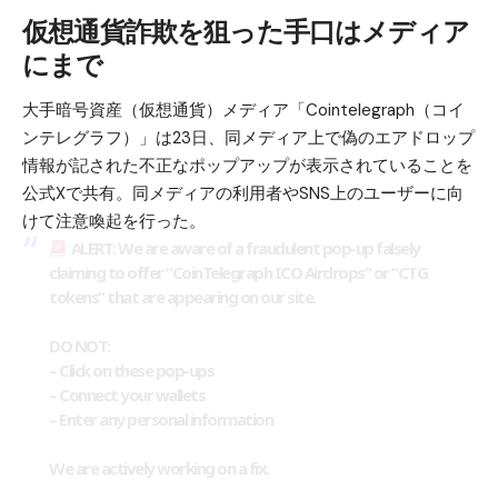
仮想通貨詐欺を狙った手口はメディア
にまで
大手暗号資産（仮想通貨）メディア「Cointelegraph（コイ
ンテレグラフ）」は23日、同メディア上で偽のエアドロップ
情報が記された不正なポップアップが表示されていることを
公式Xで共有。同メディアの利用者やSNS上のユーザーに向
けて注意喚起を行った。
ALERT: We are aware of a fraudulent pop-up falsely
claiming to offer “CoinTelegraph ICO Airdrops” or “CTG
tokens” that are appearing on our site.
DO NOT:
– Click on these pop-ups
– Connect your wallets
– Enter any personal information
We are actively working on a fix.