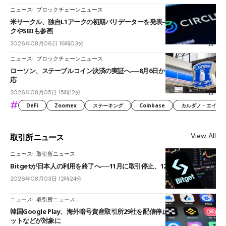
ニュース
ブロックチェーンニュース
米サークル、独自L1アークの初期バリデーターを発表――ブラックロッ
クやSBIも参画
2026年08月06日 16時03分
ニュース
ブロックチェーンニュース
ローソン、ステーブルコイン決済の実証へ──8月6日からJPYCやUSDC対
応
2026年08月05日 15時12分
#
DeFi
Zoomex
ステーキング
Coinbase
カルダノ・エイダ（Ca
View All
取引所ニュース
ニュース
取引所ニュース
Bitgetが日本人の利用を終了へ──11月に取引停止、12月末に強制決済
2026年08月03日 12時24分
ニュース
取引所ニュース
韓国Google Play、海外暗号資産取引所29社を配信停止──OKXやバイビ
ットなどが対象に