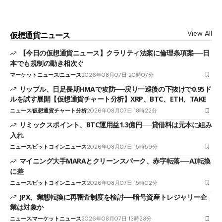
View All
仮想通貨ニュース
【今日の仮想通貨ニュース】クラリティ法案に倫理条項案──日
本でも規制の動き相次ぐ
マーケットニュース
ニュース
2026年08月07日 20時07分
リップル、日足長期HMAで攻防──戻り一巡後の下抜けで0.95ド
ルを試す展開【仮想通貨チャート分析】XRP、BTC、ETH、TAKE
ニュース
仮想通貨チャート分析
2026年08月07日 18時22分
リミックスポイント、BTC運用益1.3億円──貸借料は元本に組み
入れ
ニュース
ビットコインニュース
2026年08月07日 15時59分
マイニング大手MARAとクリーンスパーク、赤字転落──AI転換
に差
ニュース
ビットコインニュース
2026年08月07日 15時02分
JPX、業態転換に再審査制度を検討──暗号資産トレジャリー企
業は対象か
ニュース
マーケットニュース
2026年08月07日 13時23分