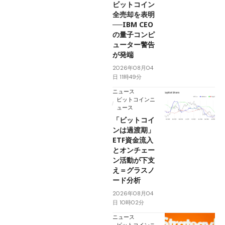
ビットコイン
全売却を表明
──IBM CEO
の量子コンピ
ューター警告
が発端
2026年08月04
日 11時49分
ニュース
ビットコインニ
ュース
「ビットコイ
ンは過渡期」
ETF資金流入
とオンチェー
ン活動が下支
え＝グラスノ
ード分析
2026年08月04
日 10時02分
ニュース
ビットコインニ