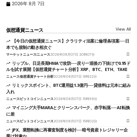
（X
2026年 8月 7日
View All
仮想通貨ニュース
【今日の仮想通貨ニュース】クラリティ法案に倫理条項案──日
本でも規制の動き相次ぐ
マーケットニュース
ニュース
2026年08月07日 20時07分
リップル、日足長期HMAで攻防──戻り一巡後の下抜けで0.95ド
ルを試す展開【仮想通貨チャート分析】XRP、BTC、ETH、TAKE
ニュース
仮想通貨チャート分析
2026年08月07日 18時22分
リミックスポイント、BTC運用益1.3億円──貸借料は元本に組み
入れ
ニュース
ビットコインニュース
2026年08月07日 15時59分
マイニング大手MARAとクリーンスパーク、赤字転落──AI転換
に差
ニュース
ビットコインニュース
2026年08月07日 15時02分
JPX、業態転換に再審査制度を検討──暗号資産トレジャリー企
業は対象か