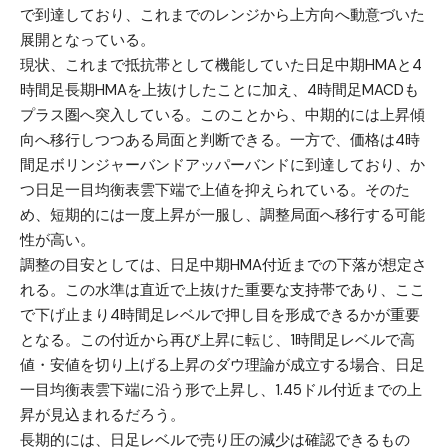
で到達しており、これまでのレンジから上方向へ動意づいた
展開となっている。
現状、これまで抵抗帯として機能していた日足中期HMAと4
時間足長期HMAを上抜けしたことに加え、4時間足MACDも
プラス圏へ突入している。このことから、中期的には上昇傾
向へ移行しつつある局面と判断できる。一方で、価格は4時
間足ボリンジャーバンドアッパーバンドに到達しており、か
つ日足一目均衡表雲下端で上値を抑えられている。そのた
め、短期的には一度上昇が一服し、調整局面へ移行する可能
性が高い。
調整の目安としては、日足中期HMA付近までの下落が想定さ
れる。この水準は直近で上抜けた重要な支持帯であり、ここ
で下げ止まり4時間足レベルで押し目を形成できるかが重要
となる。この付近から再び上昇に転じ、1時間足レベルで高
値・安値を切り上げる上昇のダウ理論が成立する場合、日足
一目均衡表雲下端に沿う形で上昇し、1.45ドル付近までの上
昇が見込まれるだろう。
長期的には、日足レベルで売り圧の減少は確認できるもの