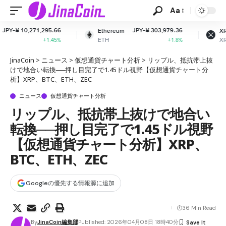
Aa
66
JPY-¥ 303,979.36
JPY-¥ 163.21
Ethereum
XRP
ETH
XRP
45%
+1.8%
-0.86%
JinaCoin
>
ニュース
>
仮想通貨チャート分析
>
リップル、抵抗帯上抜
けで地合い転換──押し目完了で1.45ドル視野【仮想通貨チャート分
析】XRP、BTC、ETH、ZEC
ニュース
仮想通貨チャート分析
リップル、抵抗帯上抜けで地合い
転換──押し目完了で1.45ドル視野
【仮想通貨チャート分析】XRP、
BTC、ETH、ZEC
Googleの優先する情報源に追加
36 Min Read
By
JinaCoin編集部
Published: 2026年04月08日 18時40分