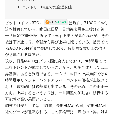
エントリー時点での直近安値
BTC
+1.54%
ビットコイン（BTC）
は現在、71,800ドル付
近を推移している。昨日は日足一目均衡表雲を上抜けた後、
一旦日足中期HMA付近まで下落する場面が見られたが、その
後は下げ止まり、今朝から再び上昇に転じている。足元では
72,800ドル付近まで到達しており、短期的な買い圧の強さ
が意識される展開だ。
現状、日足MACDはプラス圏に突入しており、4時間足では
上昇トレンドが成立していることから、相場全体としては上
昇基調にあると判断できる。一方で、今回の上昇局面では4
時間足ボリンジャーバンドアッパーバンドを価格が上抜けて
おり、短期的には過熱感も出ている。そのため、このまま一
方向に上昇するというよりは、一旦調整の値動きに移行する
可能性が高い局面といえる。
調整の目安としては、1時間足長期HMAから日足短期HMA付
近のゾーンが意識される。この価格帯は、直近の上昇に対す