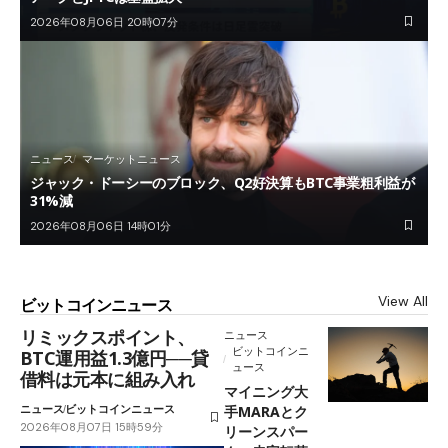
2026年08月06日 20時07分
ニュース
マーケットニュース
ジャック・ドーシーのブロック、Q2好決算もBTC事業粗利益が
31%減
2026年08月06日 14時01分
View All
ビットコインニュース
リミックスポイント、
ニュース
ビットコインニ
BTC運用益1.3億円──貸
ュース
借料は元本に組み入れ
マイニング大
ニュース
ビットコインニュース
手MARAとク
2026年08月07日 15時59分
リーンスパー