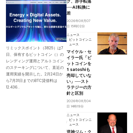
ク、赤字転落
──AI転換に
差
2026年08月07
日 15時02分
ニュース
ビットコインニ
ュース
リミックスポイント（3825）は7
マイケル・セ
日、保有するビットコイン（）の
イラー氏「ビ
レンディング運用とアルトコイン
ットコインを
のステーキングについて、直近の
1 satoshiも
運用実績を開示した。2月24日か
売却していな
ら7月31日までのBTC貸借料は
い」──スト
ラテジーの方
12.436…
針と区別
2026年08月04
日 14時19分
ニュース
ビットコインニ
ュース
逆神ジム・ク