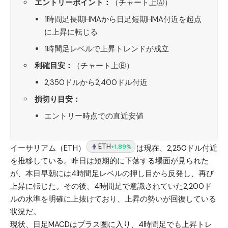
エントリーポイント：
（チャート上Ⓐ）
1時間足長期HMAから日足短期HMA付近を起点
に上昇に転じる
1時間足レベルで上昇トレンドが成立
利確目安：
（チャート上Ⓑ）
2,350ドルから2,400ドル付近
損切り目安：
エントリー時点での直近安値
ETH
+1.89%
イーサリアム（ETH）
は現在、2,250ドル付近
を推移している。昨日は短期的に下落する場面が見られた
が、本日早朝には4時間足レベルの押し目から反発し、再び
上昇に転じた。その後、4時間足で意識されていた2,200ド
ルの水準を明確に上抜けており、上昇の勢いが回復している
状況だ。
現状、日足MACDはプラス圏に入り、4時間足でも上昇トレ