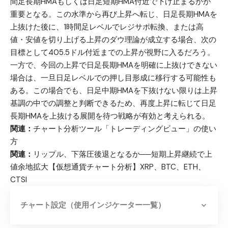
間足長期HMAもしくは日足短期HMA付近で下げ止まるかが
重要となる。この水準から再び上昇へ転じ、日足長期HMAを
上抜けた後に、1時間足レベルでレジサポ転換、または高
値・安値を切り上げる上昇のダウ理論が成立する場合、次の
目標として405.5ドル付近までの上昇が視野に入るだろう。
一方で、今回の上昇で日足長期HMAを明確に上抜けできない
場合は、一旦日足レベルでの押し目形成に移行する可能性も
ある。この場合でも、日足中期HMAを下抜けない限りは上昇
基調の中での調整と判断できるため、再度上昇に転じて日足
長期HMAを上抜ける展開を待つ戦略が有効と考えられる。
関連：
チャート分析ツール「トレーディングビュー」の使い
方
関連：
リップル、下落圧後退となるか──短期上昇継続で上
値余地拡大【仮想通貨チャート分析】XRP、BTC、ETH、
CTSI
チャート設定（使用インジケーター一覧）