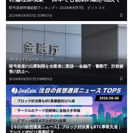
暗号資産時価総額ランキング＞ 2026年8月7日、ビットコイ…
2026年08月07日 20時07分
マーケットニュース
ニュース
暗号資産の出庫制限を全業者に要請──金融庁・警察庁、詐欺被
害の防止へ
2026年08月07日 09時55分
ニュース
マーケットニュース
【今日の仮想通貨ニュース】ブロック好決算もBTC事業失速｜
アークとJPYCは基盤拡大