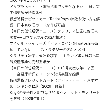
CIOが示す2つのシナリオ
メタプラネット、下限抵抗帯で反発となるか──日足雲
下端突破が転換条件
仮想通貨デビットカードRedotPayの特徴や使い方を解
説｜日本も物理カードが作成可能
【今日の仮想通貨ニュース】クラリティ法案に倫理条
項案──日本でも規制の動き相次ぐ
マイケル・セイラー氏「ビットコインを1 satoshiも売
却していない」──ストラテジーの方針と区別
クラリティ法案に倫理条項案──トランプ米大統領へ暗
号資産事業の売却要求か
【今日の仮想通貨ニュース】米暗号資産政策に暗雲
――金融庁新課とローソン決済実証が始動
仮想通貨クレジットカード（デビットカード）おすす
めランキング12選【2026年最新】
BingXの安全性と評判は？特徴やメリット・デメリット
を解説【2026年8月】