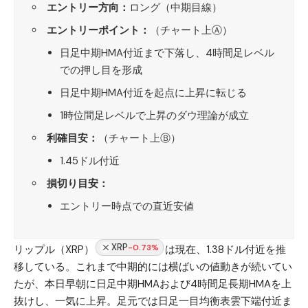
エントリー方向：
ロング（中期目線）
エントリーポイント：
（チャート上Ⓐ）
日足中期HMA付近まで下落し、4時間足レベル
での押し目を形成
日足中期HMA付近を起点に上昇に転じる
1時位間足レベルで上昇のダウ理論が成立
利確目安：
（チャート上Ⓑ）
1.45ドル付近
損切り目安：
エントリー時点での直近安値
XRP
-0.73%
リップル（XRP）
は現在、1.38ドル付近を推
移している。これまで中期的には横ばいの値動きが続いてい
たが、本日早朝に日足中期HMAおよび4時間足長期HMAを上
抜けし、一気に上昇。足元では日足一目均衡表雲下端付近ま