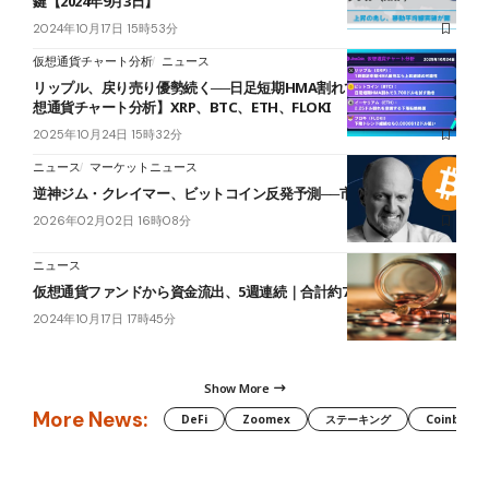
鍵【2024年9月3日】
2024年10月17日 15時53分
仮想通貨チャート分析
ニュース
リップル、戻り売り優勢続く──日足短期HMA割れで下落再開へ【仮
想通貨チャート分析】XRP、BTC、ETH、FLOKI
2025年10月24日 15時32分
ニュース
マーケットニュース
逆神ジム・クレイマー、ビットコイン反発予測──市場は警戒ムード
2026年02月02日 16時08分
ニュース
仮想通貨ファンドから資金流出、5週連続｜合計約730億円
2024年10月17日 17時45分
Show More
More News:
DeFi
Zoomex
ステーキング
Coinbase