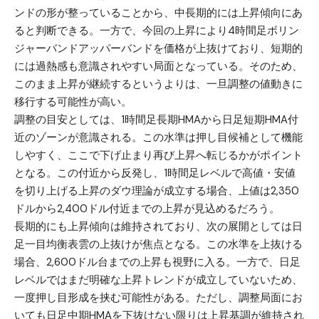
ンドの形が整っていることから、中長期的には上昇傾向にあ
ると判断できる。一方で、今回の上昇により4時間足ボリン
ジャーバンドアッパーバンドを価格が上抜けており、短期的
には過熱感も意識されやすい局面となっている。そのため、
このまま上昇が継続するというよりは、一旦調整の値動きに
移行する可能性が高い。
調整の目安としては、1時間足長期HMAから日足短期HMA付
近のゾーンが意識される。この水準は押し目候補として機能
しやすく、ここで下げ止まり再び上昇へ転じるかがポイント
となる。この付近から反発し、1時間足レベルで高値・安値
を切り上げる上昇のダウ理論が成立する場合、上値は2,350
ドルから2,400ドル付近までの上昇が見込めるだろう。
長期的にも上昇傾向は維持されており、次の展開としては日
足一目均衡表雲の上抜けが焦点となる。この水準を上抜ける
場合、2,600ドル台までの上昇も視野に入る。一方で、日足
レベルではまだ明確な上昇トレンドが成立していないため、
一度押し目形成を挟む可能性がある。ただし、調整局面にお
いても日足中期HMAを下抜けない限りは上昇基調が維持され