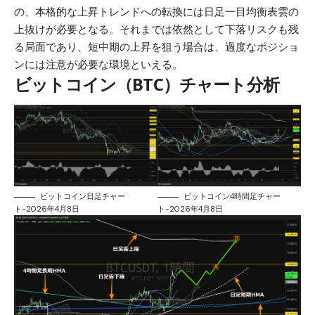
の、本格的な上昇トレンドへの転換には日足一目均衡表雲の
上抜けが必要となる。それまでは依然として下落リスクも残
る局面であり、短中期の上昇を狙う場合は、過度なポジショ
ンには注意が必要な環境といえる。
ビットコイン（BTC）チャート分析
ビットコイン日足チャー
ビットコイン4時間足チャー
ト-2026年4月8日
ト-2026年4月8日