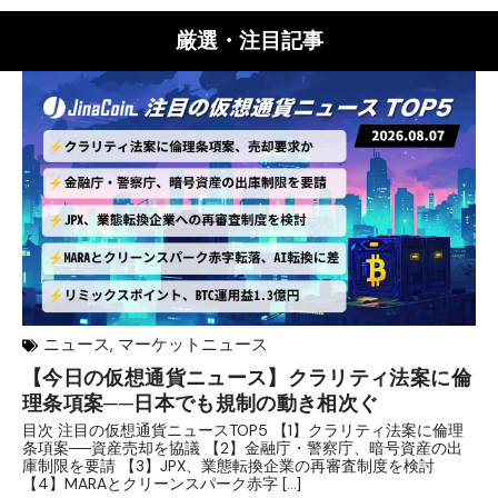
厳選・注目記事
ニュース
,
マーケットニュース
【今日の仮想通貨ニュース】クラリティ法案に倫
リ
理条項案──日本でも規制の動き相次ぐ
下
分
目次 注目の仮想通貨ニュースTOP5 【1】クラリティ法案に倫理
条項案──資産売却を協議 【2】金融庁・警察庁、暗号資産の出
目
庫制限を要請 【3】JPX、業態転換企業の再審査制度を検討
ト
【4】MARAとクリーンスパーク赤字 […]
（