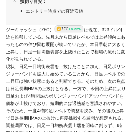
損切り目安：
エントリー時点での直近安値
ZEC
+4.22%
ジーキャッシュ（ZEC）
は現在、323ドル付
近を推移している。先月末から日足レベルでは上昇傾向にあ
ったものの伸び悩む展開が続いていたが、本日早朝に大きく
上昇し、日足一目均衡表雲を上抜けたことで相場の流れに変
化が見られている。
現状、日足一目均衡表雲を上抜けたことに加え、日足ボリン
ジャーバンドも拡大し始めていることから、日足レベルでの
上昇圧は強い状態にあると判断できる。そのため、次の焦点
は日足長期HMAの上抜けとなる。一方で、今回の上昇により
日足および4時間足のボリンジャーバンドアッパーバンドを
価格が上抜けており、短期的には過熱感も意識されやすい。
そのため、一度4時間足レベルで調整を挟み、その後の上昇
で日足長期HMAの上抜けに再度挑戦する展開が想定される。
調整局面では、日足一目均衡表雲上端を明確に割らず、1時