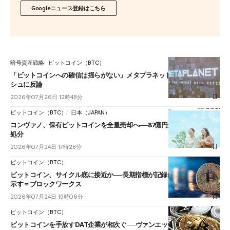
Googleニュース登録はこちら
暗号資産戦略
ビットコイン（BTC）
「ビットコインへの確信は揺らがない」メタプラネットCEO、売却ラッ
シュに反論
2026年07月26日 12時48分
ビットコイン（BTC）
日本（JAPAN）
コンヴァノ、保有ビットコインを全量売却へ──87億円分を3か月以内に
処分
2026年07月24日 17時28分
ビットコイン（BTC）
ビットコイン、サイクル底に接近か──長期指標が記録的な売られ過ぎを
示す＝ブロックワークス
2026年07月24日 15時06分
ビットコイン（BTC）
ビットコインを手放すDAT企業が相次ぐ──ヴァンエックが撤退・縮小を