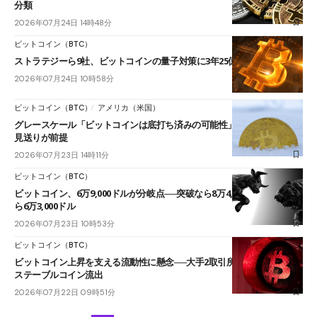
分類
2026年07月24日 14時48分
ビットコイン（BTC）
ストラテジーら9社、ビットコインの量子対策に3年25億円
2026年07月24日 10時58分
ビットコイン（BTC）
アメリカ（米国）
グレースケール「ビットコインは底打ち済みの可能性」──FRBの利上げ
見送りが前提
2026年07月23日 14時11分
ビットコイン（BTC）
ビットコイン、6万9,000ドルが分岐点──突破なら8万4,000ドル、失敗な
ら6万3,000ドル
2026年07月23日 10時53分
ビットコイン（BTC）
ビットコイン上昇を支える流動性に懸念──大手2取引所で約3,800億円の
ステーブルコイン流出
2026年07月22日 09時51分