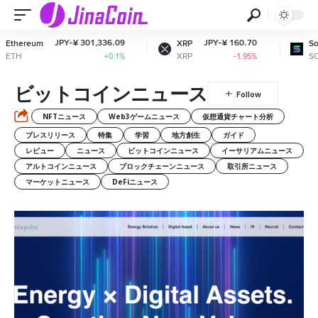
JPY-¥ 301,336.09
JPY-¥ 160.70
JPY-¥
XRP
Solana
XRP
SOL
+0.1%
-1.95%
ビットコインニュース
NFTニュース
Web3ゲームニュース
仮想通貨チャート分析
プレスリリース
特集
学習
地方創生
ガイド
レビュー
ニュース
ビットコインニュース
イーサリアムニュース
アルトコインニュース
ブロックチェーンニュース
取引所ニュース
マーケットニュース
DeFiニュース