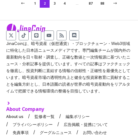
1
2
3
4
…
87
88
JinaCoinは、暗号資産（仮想通貨）・ブロックチェーン・Web3領域
に特化した日本語ニュースメディアです。専門編集チームが国内外の
最新動向を日々取材・調査し、正確な数値と一次情報源に基づいたニ
ュース・分析記事を提供しています。すべての記事はファクチェック
を徹底し、投資判断に直結する情報の信頼性・正確性を最優先として
います。暗号資産市場の透明性向上と健全な投資家教育に貢献するこ
とを編集方針とし、日本語圏の読者が世界の暗号資産動向をリアルタ
イムで把握できる情報環境の整備を目指しています。
About Company
About us
監修者一覧
編集ポリシー
プライバシーポリシー
広告掲載・提携について
免責事項
グーグルニュース
お問い合わせ