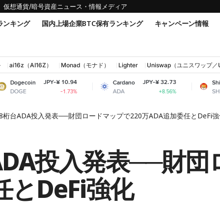
仮想通貨/暗号資産ニュース・情報メディア
ランキング
国内上場企業BTC保有ランキング
キャンペーン情報
ル
ai16z（AI16Z）
Monad（モナド）
Lighter
Uniswap（ユニスワップ／
JPY-¥ 10.94
JPY-¥ 32.73
JPY-
Cardano
Shiba Inu
ADA
SHIB
-1.73%
+8.56%
8桁台ADA投入発表──財団ロードマップで220万ADA追加委任とDeFi強
ADA投入発表──財
任とDeFi強化