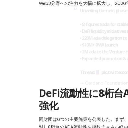
Web3分野への注力を大幅に拡大し、20
Unveiling the next phase
• 8-figures
$ada
for stable
• DeFi liquidity initiatives
• 220M ada delegation t
• $10M+ RWA launch
• 2M ada to the Venture 
• Expanded promotion & 
Thread:
pic.twitter.
— Cardano Foundatio
DeFi流動性に8桁
強化
同財団は6つの主要施策を公表した。まず、
対し8桁台の
ADA
流動性を複数チャネル経由