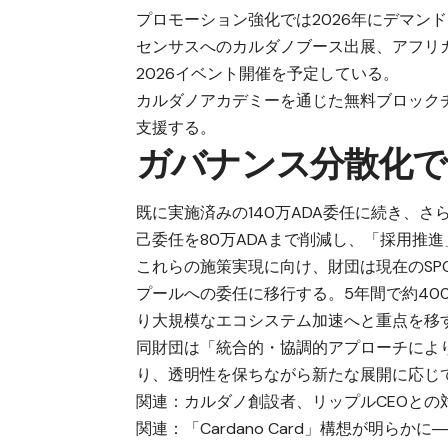
プロモーション強化では2026年にデマンド
センサスへのカルダノブース出展、アフリカ
2026イベント開催を予定している。
カルダノアカデミーを通じた無料ブロック
支援する。
ガバナンス分散化で2
既に実施済みの140万ADA委任に続き、さら
己委任を80万ADAまで削減し、「採用推進
これらの施策実現に向け、財団は現在のS
プールへの委任に移行する。5年間で約40
り大規模なエコシステム加速へと重点を移
同財団は「統合的・協調的アプローチによ
り、透明性を保ちながら新たな展開に応じ
関連：
カルダノ創設者、リップルCEOとの
関連：
「Cardano Card」構想が明らか