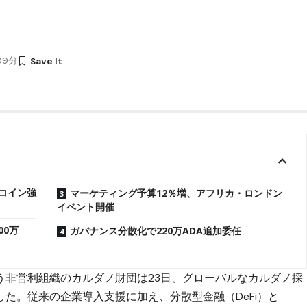
時09分
ルコイン強
マーケティング予算12％増、アフリカ・ロンドン
イベント開催
00万
ガバナンス分散化で220万ADA追加委任
う非営利組織のカルダノ財団は23日、グローバルなカルダノ採
た。従来の企業導入支援に加え、分散型金融（DeFi）と