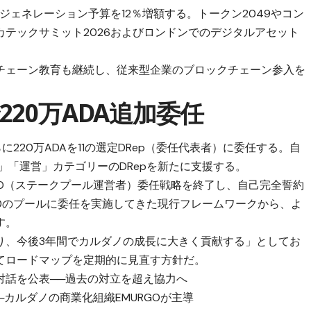
ジェネレーション予算を12％増額する。トークン2049やコン
テックサミット2026およびロンドンでのデジタルアセット
チェーン教育も継続し、従来型企業のブロックチェーン参入を
20万ADA追加委任
に220万ADAを11の選定DRep（委任代表者）に委任する。自
」「運営」カテゴリーのDRepを新たに支援する。
PO（ステークプール運営者）委任戦略を終了し、自己完全誓約
0のプールに委任を実施してきた現行フレームワークから、よ
す。
り、今後3年間でカルダノの成長に大きく貢献する」としてお
てロードマップを定期的に見直す方針だ。
対話を公表──過去の対立を超え協力へ
に──カルダノの商業化組織EMURGOが主導