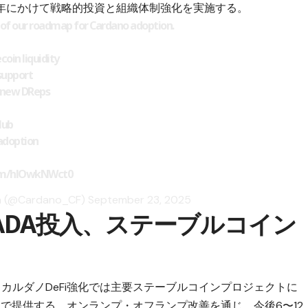
26年にかけて戦略的投資と組織体制強化を実施する。
 of our roadmap for Cardano adoption.
coin liquidity
 support
o new DReps
Hub
adoption
com/hlOwkNWct0
n (@Cardano_CF)
September 23, 2025
台ADA投入、ステーブルコイン
カルダノDeFi強化では主要ステーブルコインプロジェクトに
で提供する。オンランプ・オフランプ改善を通じ、今後6〜12