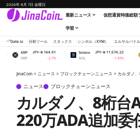
2026年 8月 7日 金曜日
最新ニュース
仮想通貨時価総額
学習
Gate.io
分析ツール
スタックス
シンボル（XYM）
エルサルバド
JPY-¥ 164.91
JPY-¥ 11,576.22
RP
Solana
Dogecoin
RP
SOL
DOGE
-2.7%
-1.93%
JinaCoin
>
ニュース
>
ブロックチェーンニュース
>
カルダノ、
ニュース
ブロックチェーンニュース
カルダノ、8桁台
220万ADA追加委