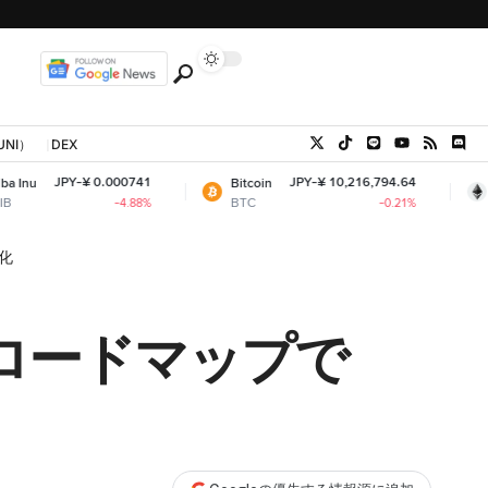
UNI）
DEX
¥ 0.000741
JPY-¥ 10,216,794.64
Bitcoin
Ethereum
BTC
ETH
-4.88%
-0.21%
化
団ロードマップで