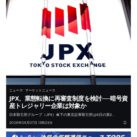
ニュース
マーケットニュース
JPX、業態転換に再審査制度を検討──暗号資
産トレジャリー企業は対象か
日本取引所グループ（JPX）傘下の東京証券取引所は6日の第2…
2026年08月07日 13時23分