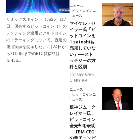
ニュース
ビットコインニ
ュース
リミックスポイント（3825）は7
マイケル・セ
日、保有するビットコイン（）の
イラー氏「ビ
レンディング運用とアルトコイン
ットコインを
のステーキングについて、直近の
1 satoshiも
運用実績を開示した。2月24日か
売却していな
ら7月31日までのBTC貸借料は
い」──スト
ラテジーの方
12.436…
針と区別
2026年08月04
日 14時19分
ニュース
ビットコインニ
ュース
逆神ジム・ク
レイマー氏、
ビットコイン
全売却を表明
──IBM CEO
の量子コンピ