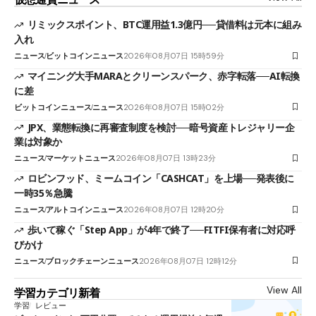
リミックスポイント、BTC運用益1.3億円──貸借料は元本に組み
入れ
ニュース
ビットコインニュース
2026年08月07日 15時59分
マイニング大手MARAとクリーンスパーク、赤字転落──AI転換
に差
ビットコインニュース
ニュース
2026年08月07日 15時02分
JPX、業態転換に再審査制度を検討──暗号資産トレジャリー企
業は対象か
ニュース
マーケットニュース
2026年08月07日 13時23分
ロビンフッド、ミームコイン「CASHCAT」を上場──発表後に
一時35％急騰
ニュース
アルトコインニュース
2026年08月07日 12時20分
歩いて稼ぐ「Step App」が4年で終了──FITFI保有者に対応呼
びかけ
ニュース
ブロックチェーンニュース
2026年08月07日 12時12分
View All
学習カテゴリ新着
学習
レビュー