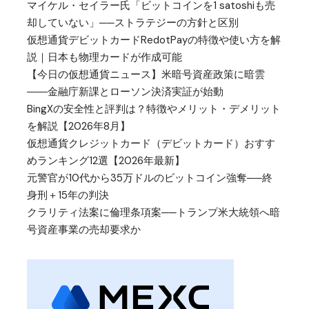
マイケル・セイラー氏「ビットコインを1 satoshiも売
却していない」──ストラテジーの方針と区別
仮想通貨デビットカードRedotPayの特徴や使い方を解
説｜日本も物理カードが作成可能
【今日の仮想通貨ニュース】米暗号資産政策に暗雲
――金融庁新課とローソン決済実証が始動
BingXの安全性と評判は？特徴やメリット・デメリット
を解説【2026年8月】
仮想通貨クレジットカード（デビットカード）おすす
めランキング12選【2026年最新】
元警官が10代から35万ドルのビットコイン強奪──終
身刑＋15年の判決
クラリティ法案に倫理条項案──トランプ米大統領へ暗
号資産事業の売却要求か