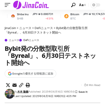
Aa
JPY-¥ 0.000731
JPY-¥ 10,174,574.47
 Inu
Bitcoin
E
BTC
E
-4.51%
-0.83%
JinaCoin
>
ニュース
>
DeFiニュース
>
Bybit発の分散型取引所
「Byreal」、6月30日テストネット開始へ
ニュース
DeFiニュース
Bybit発の分散型取引所
「Byreal」、6月30日テストネッ
ト開始へ
Googleの優先する情報源に追加
8 Min Read
By
木本 隆義
Published: 2025年06月16日 16時05分
Last Updated: 2025年06月16日 16時05分 4:05 PM