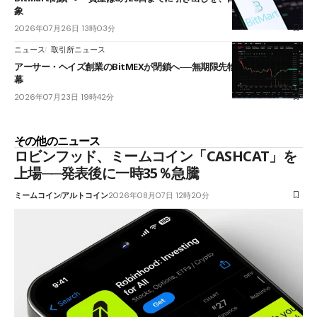
象
2026年07月26日 13時03分
ニュース
取引所ニュース
アーサー・ヘイズ創業のBitMEXが閉鎖へ──無期限先物を生んだ11年に
幕
2026年07月23日 19時42分
その他のニュース
ロビンフッド、ミームコイン「CASHCAT」を
上場──発表後に一時35％急騰
ミームコイン
アルトコイン
2026年08月07日 12時20分