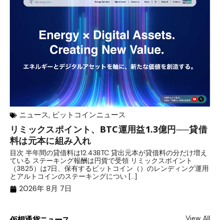
ニュース
,
ビットコインニュース
リミックスポイント、BTC運用益1.3億円──貸借
マ
料は元本に組み入れ
転
目次 半年間の貸借料は12.43BTC 貸出元本が貸借料の分だけ増え
目
ている ステーキング報酬は円貨で受領 リミックスポイント
が
（3825）は7日、保有するビットコイン（）のレンディング運用
ニ
とアルトコインのステーキングについ […]
パ
2026年 8月 7日
View All
仮想通貨ニュース