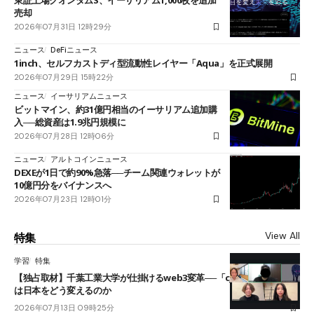
東証上場クオンタムS、イーサリアム1,000枚を追加
売却
2026年07月31日 12時29分
ニュース
DeFiニュース
1inch、セルフカストディ型流動性レイヤー「Aqua」を正式展開
2026年07月29日 15時22分
ニュース
イーサリアムニュース
ビットマイン、約31億円相当のイーサリアム追加購
入──総資産は1.9兆円規模に
2026年07月28日 12時06分
ニュース
アルトコインニュース
DEXEが1日で約90%急落──チーム関連ウォレットが
10億円分をバイナンスへ
2026年07月23日 12時01分
View All
特集
学習
特集
【独占取材】千葉工業大学が仕掛けるweb3変革──「cJPY」とAIの融合
は日本をどう変えるのか
2026年07月13日 09時25分