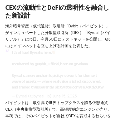
CEXの流動性とDeFiの透明性を融合し
た新設計
海外暗号資産（仮想通貨）取引所「
Bybit（バイビット）
」
がインキュベートした分散型取引所（DEX）「Byreal（バイ
リアル）」は15日、今月30日にテストネットを公開し、Q3
にはメインネットを立ち上げる計画を公表した。
It’s official. Byreal is here.
Incubated by
@Bybit_Official
, born on
@Solana
.
Byreal is a new onchain liquidity network for the next
wave of assets — where real value is listed, discovered,
and traded transparently.
pic.twitter.com/seDoKdZCKw
— Byreal (@byreal_io)
June 15, 2025
バイビットは、取引高で世界トップクラスを誇る仮想通貨
CEX（中央集権型取引所）で、高頻度約定エンジンが売り。
本稿では、そのバイビットが自社でDEXを育成するねらいを