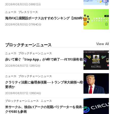
2026年08月01日 08時12分
ニュース
プレスリリース
海外FX口座開設ボーナスおすすめランキング【2026年8月最新】
2026年08月01日 07時40分
View All
ブロックチェーンニュース
ニュース
ブロックチェーンニュース
歩いて稼ぐ「Step App」が4年で終了──FITFI保有者に対応呼びかけ
2026年08月07日 12時12分
ニュース
ブロックチェーンニュース
クラリティ法案に倫理条項案──トランプ米大統領へ暗号資産事業の売却
要求か
2026年08月07日 12時04分
ブロックチェーンニュース
ニュース
米サークル、独自L1アークの初期バリデーターを発表――ブラックロッ
クやSBIも参画