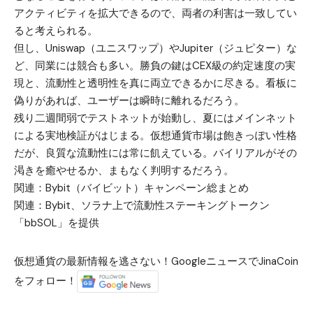
アクティビティを拡大できるので、両者の利害は一致してい
ると考えられる。
但し、Uniswap（ユニスワップ）やJupiter（ジュピター）な
ど、同業には競合も多い。勝負の鍵はCEX級の約定速度の実
現と、流動性と透明性を真に両立できるかに尽きる。看板に
偽りがあれば、ユーザーは瞬時に離れるだろう。
残り二週間弱でテストネットが始動し、夏にはメインネット
による実地検証がはじまる。仮想通貨市場は飽きっぽい性格
だが、良質な流動性には常に飢えている。バイリアルがその
渇きを癒やせるか、まもなく判明するだろう。
関連：
Bybit（バイビット）キャンペーン総まとめ
関連：
Bybit、ソラナ上で流動性ステーキングトークン
「bbSOL」を提供
仮想通貨の最新情報を逃さない！GoogleニュースでJinaCoin
をフォロー！