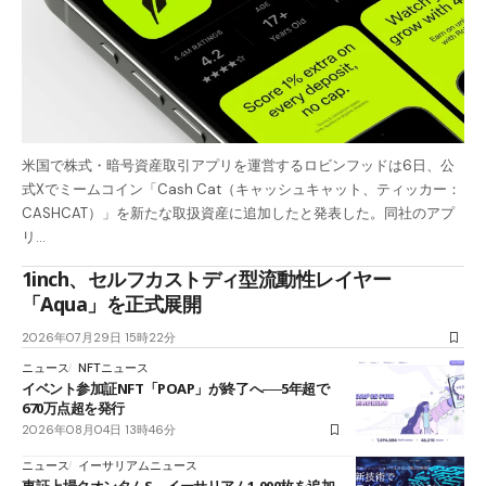
米国で株式・暗号資産取引アプリを運営するロビンフッドは6日、公
式Xでミームコイン「Cash Cat（キャッシュキャット、ティッカー：
CASHCAT）」を新たな取扱資産に追加したと発表した。同社のアプ
リ…
1inch、セルフカストディ型流動性レイヤー
「Aqua」を正式展開
2026年07月29日 15時22分
ニュース
NFTニュース
イベント参加証NFT「POAP」が終了へ──5年超で
670万点超を発行
2026年08月04日 13時46分
ニュース
イーサリアムニュース