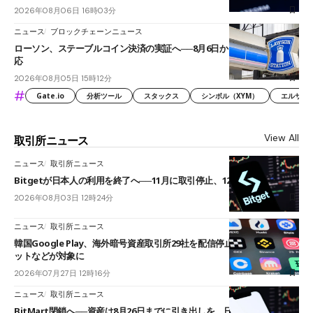
2026年08月06日 16時03分
ニュース
ブロックチェーンニュース
ローソン、ステーブルコイン決済の実証へ──8月6日からJPYCやUSDC対
応
2026年08月05日 15時12分
#
Gate.io
分析ツール
スタックス
シンボル（XYM）
エルサル
View All
取引所ニュース
ニュース
取引所ニュース
Bitgetが日本人の利用を終了へ──11月に取引停止、12月末に強制決済
2026年08月03日 12時24分
ニュース
取引所ニュース
韓国Google Play、海外暗号資産取引所29社を配信停止──OKXやバイビ
ットなどが対象に
2026年07月27日 12時16分
ニュース
取引所ニュース
BitMart閉鎖へ──資産は8月26日までに引き出しを、日本人利用者も対