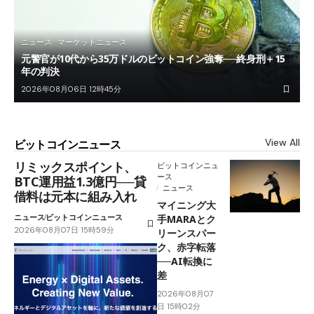
ニュース
マーケットニュース
元警官が10代から35万ドルのビットコイン強奪──終身刑＋15
年の判決
2026年08月06日 12時45分
View All
ビットコインニュース
リミックスポイント、
ビットコインニュ
ース
BTC運用益1.3億円──貸
ニュース
借料は元本に組み入れ
マイニング大
ニュース
ビットコインニュース
手MARAとク
2026年08月07日 15時59分
リーンスパー
ク、赤字転落
──AI転換に
差
2026年08月07
日 15時02分