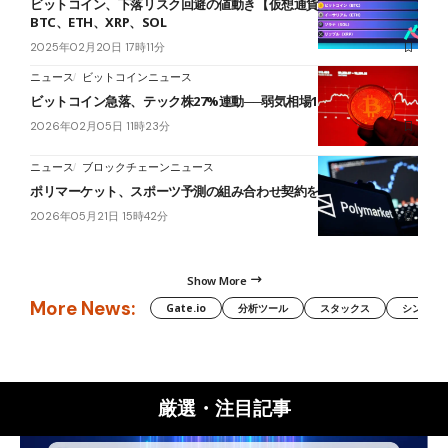
ビットコイン、下落リスク回避の値動き【仮想通貨チャート分析】
BTC、ETH、XRP、SOL
2025年02月20日 17時11分
ニュース
ビットコインニュース
ビットコイン急落、テック株27%連動──弱気相場14カ月予測
2026年02月05日 11時23分
ニュース
ブロックチェーンニュース
ポリマーケット、スポーツ予測の組み合わせ契約を上場へ
2026年05月21日 15時42分
Show More
More News:
Gate.io
分析ツール
スタックス
シンボル（
厳選・注目記事