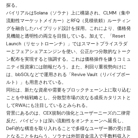
探る。
バイリアルは
Solana（ソラナ）
上に構築され、CLMM（集中
流動性マーケットメイカー）とRFQ（見積依頼）ルーティン
グを融合したハイブリッド設計を採用。これにより、価格発
見機能と透明性の両立を目指している。加えて、「Reset
Launch（リセットローンチ）」ではスマートプライスラダ
ーとフェアシェアエンジンを使い、公正かつ分散的なトーク
ン配布を実現すると強調する。これは価格操作を嫌うコミュ
ニティ投資家には朗報だろう。また、利回り重視勢向けに
は、bbSOLなどで運用される「Revive Vault（リバイブボー
ルト）」も用意されている。
同社は、新たな資産や需要をブロックチェーン上に取り込む
ことを中核戦略とし、分散型市場の次なる成長カタリストと
してRWAにも注目しているとみられる。
背景にあるのは、CEX規制の強化とユーザーニーズの二律背
反だ。バイビットは深い流動性をオンチェーンへ延長し、
DeFi的な構造を取り入れることで多様なユーザー層の受け皿
となることをねらう。ソラナは外部資金流入で手数料収入と