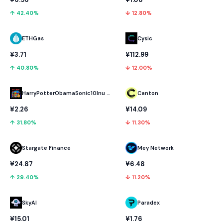
↑ 42.40%
↓ 12.80%
ETHGas
Cysic
¥3.71
¥112.99
↑ 40.80%
↓ 12.00%
HarryPotterObamaSonic10Inu (ETH)
Canton
¥2.26
¥14.09
↑ 31.80%
↓ 11.30%
Stargate Finance
Mey Network
¥24.87
¥6.48
↑ 29.40%
↓ 11.20%
SkyAI
Paradex
¥15.01
¥1.76