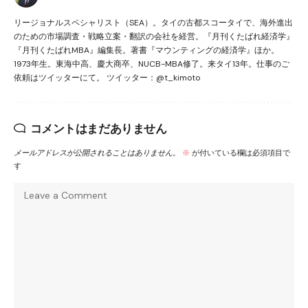
リージョナルスペシャリスト（SEA）。タイの古都スコータイで、海外進出
のための市場調査・戦略立案・翻訳の会社を経営。『月刊くたばれ経済学』
『月刊くたばれMBA』編集長。著書『マウンティングの経済学』ほか。
1973年生。東海中高、慶大商卒、NUCB-MBA修了。来タイ13年。仕事のご
依頼はツイッターにて。 ツイッター：@t_kimoto
コメントはまだありません
メールアドレスが公開されることはありません。
※
が付いている欄は必須項目で
す