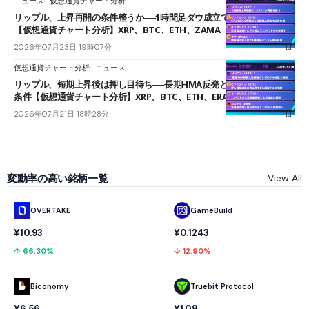
ニュース
仮想通貨チャート分析
リップル、上昇再開の条件整うか──1時間足ダウ成立で1.185ドルを狙う
【仮想通貨チャート分析】XRP、BTC、ETH、ZAMA
2026年07月23日 19時07分
仮想通貨チャート分析
ニュース
リップル、短期上昇後は押し目待ち──長期HMA反発と雲上抜けが買い
条件【仮想通貨チャート分析】XRP、BTC、ETH、ERA
2026年07月21日 18時28分
変動率の高い銘柄一覧
View All
OVERTAKE
GameBuild
¥10.93
¥0.1243
↑ 66.30%
↓ 12.90%
Biconomy
Truebit Protocol
¥6.56
¥1.08