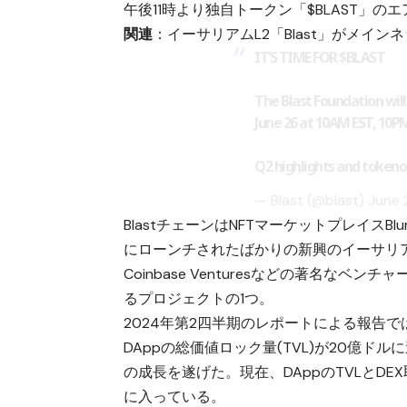
午後11時より独自トークン「$BLAST」
関連
：
イーサリアムL2「Blast」がメイ
IT’S TIME FOR
$BLAST
The Blast Foundation wi
June 26 at 10AM EST, 10P
Q2 highlights and token
— Blast (@blast)
June 
BlastチェーンはNFTマーケットプレイスB
にローンチされたばかりの新興のイーサリアムレイヤ
Coinbase Venturesなどの著名
るプロジェクトの1つ。
2024年第2四半期のレポートによる報告では
DAppの総価値ロック量(TVL)が20億
の成長を遂げた。現在、DAppのTVLとD
に入っている。