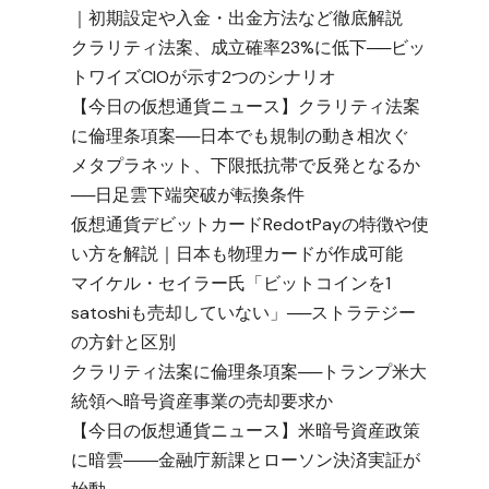
｜初期設定や入金・出金方法など徹底解説
クラリティ法案、成立確率23%に低下──ビッ
トワイズCIOが示す2つのシナリオ
【今日の仮想通貨ニュース】クラリティ法案
に倫理条項案──日本でも規制の動き相次ぐ
メタプラネット、下限抵抗帯で反発となるか
──日足雲下端突破が転換条件
仮想通貨デビットカードRedotPayの特徴や使
い方を解説｜日本も物理カードが作成可能
マイケル・セイラー氏「ビットコインを1
satoshiも売却していない」──ストラテジー
の方針と区別
クラリティ法案に倫理条項案──トランプ米大
統領へ暗号資産事業の売却要求か
【今日の仮想通貨ニュース】米暗号資産政策
に暗雲――金融庁新課とローソン決済実証が