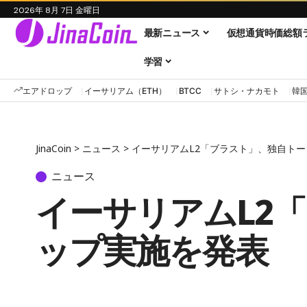
2026年 8月 7日 金曜日
最新ニュース
仮想通貨時価総額
学習
エアドロップ
イーサリアム（ETH）
BTCC
サトシ・ナカモト
韓
JinaCoin
>
ニュース
>
イーサリアムL2「ブラスト」、独自ト
ニュース
イーサリアムL2
ップ実施を発表