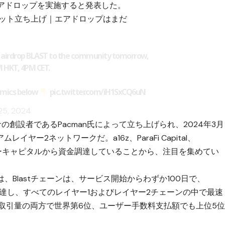
のエアドロップを実施すると発表した。
ンネット立ち上げ｜エアドロップはまだ
ll airdrop BLAST to the community tomorrow,
M HKT, 4PM CET.
omics below
pic.twitter.com/iH1SxCQ6uN
25, 2024
lurの創設者であるPacman氏によって立ち上げられ、2024年3月
ー2ネットワークだ。a16z、ParaFi Capital、
なベンチャーキャピタルから資金調達していることから、注目を集めてい
、Blastチェーンは、サービス開始からわずか100日で、
ドルに達し、すべてのレイヤー1およびレイヤー2チェーンの中で最速
EX取引量の両方で世界第6位、ユーザー手数料支払額でも上位5