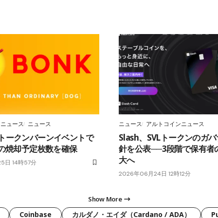
ンニュース
ニュース
ニュース
アルトコインニュース
、トークンバーンイベントで
Slash、SVLトークンのガ
兆枚の焼却予定枚数を確保
針を公表──3段階で保有者
大へ
25日 14時57分
2026年06月24日 12時12分
Show More
Coinbase
カルダノ・エイダ（Cardano / ADA）
P