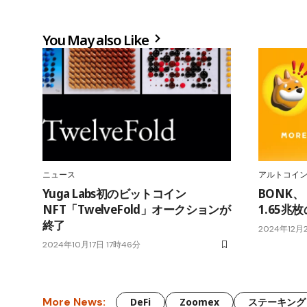
You May also Like
ニュース
アルトコイ
Yuga Labs初のビットコイン
BONK
NFT「TwelveFold」オークションが
1.65
終了
2024年12月
2024年10月17日 17時46分
More News:
DeFi
Zoomex
ステーキング