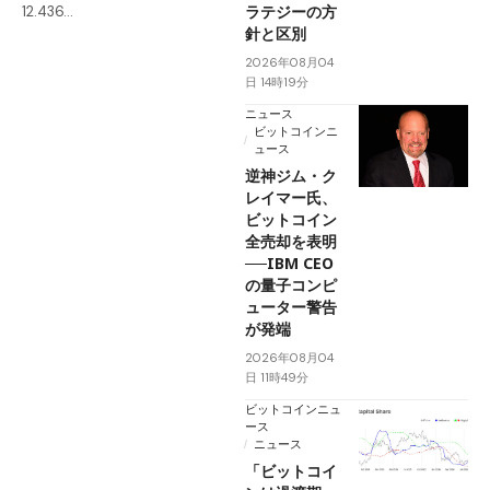
ラテジーの方
12.436…
針と区別
2026年08月04
日 14時19分
ニュース
ビットコインニ
ュース
逆神ジム・ク
レイマー氏、
ビットコイン
全売却を表明
──IBM CEO
の量子コンピ
ューター警告
が発端
2026年08月04
日 11時49分
ビットコインニュ
ース
ニュース
「ビットコイ