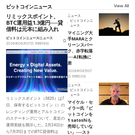
View All
ビットコインニュース
リミックスポイント、
ニュース
ビットコインニ
BTC運用益1.3億円──貸
ュース
借料は元本に組み入れ
マイニング大
ビットコインニュース
ニュース
手MARAとク
2026年08月07日 15時59分
リーンスパー
ク、赤字転落
──AI転換に
差
2026年08月07
日 15時02分
ニュース
ビットコインニ
ュース
リミックスポイント（3825）は7
マイケル・セ
日、保有するビットコイン（）の
イラー氏「ビ
レンディング運用とアルトコイン
ットコインを
のステーキングについて、直近の
1 satoshiも
運用実績を開示した。2月24日か
売却していな
ら7月31日までのBTC貸借料は
い」──スト