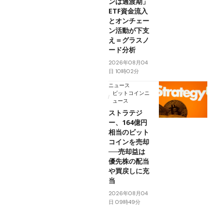
ンは過渡期」
ETF資金流入
とオンチェー
ン活動が下支
え＝グラスノ
ード分析
2026年08月04
日 10時02分
ニュース
ビットコインニ
ュース
ストラテジ
ー、164億円
相当のビット
コインを売却
──売却益は
優先株の配当
や買戻しに充
当
2026年08月04
日 09時49分