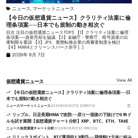
ニュース
,
マーケットニュース
【今日の仮想通貨ニュース】クラリティ法案に倫
リ
理条項案──日本でも規制の動き相次ぐ
下
分
目次 注目の仮想通貨ニュースTOP5 【1】クラリティ法案に倫理
条項案──資産売却を協議 【2】金融庁・警察庁、暗号資産の出
目
庫制限を要請 【3】JPX、業態転換企業の再審査制度を検討
ト
【4】MARAとクリーンスパーク赤字 […]
（
（X
2026年 8月 7日
View All
仮想通貨ニュース
【今日の仮想通貨ニュース】クラリティ法案に倫理条項案──日
本でも規制の動き相次ぐ
ニュース
マーケットニュース
2026年08月07日 20時07分
リップル、日足長期HMAで攻防──戻り一巡後の下抜けで0.95ド
ルを試す展開【仮想通貨チャート分析】XRP、BTC、ETH、TAKE
ニュース
仮想通貨チャート分析
2026年08月07日 18時22分
リミックスポイント、BTC運用益1.3億円──貸借料は元本に組み