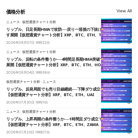
View All
価格分析
ニュース
仮想通貨チャート分析
リップル、日足長期HMAで攻防──戻り一巡後の下抜けで0.95ドルを試
す展開【仮想通貨チャート分析】XRP、BTC、ETH、TAKE
2026年08月07日 18時22分
ニュース
仮想通貨チャート分析
リップル、反転の条件整うか──4時間足長期HMA突破で雲下端を目指す
展開【仮想通貨チャート分析】XRP、BTC、ETH、HOME
2026年08月04日 18時36分
仮想通貨チャート分析
ニュース
リップル、反発局面でも売り目線継続──下降ダウ成立で下値追う展開
【仮想通貨チャート分析】XRP、BTC、ETH、UAI
2026年07月30日 18時11分
ニュース
仮想通貨チャート分析
リップル、上昇再開の条件整うか──1時間足ダウ成立で1.185ドルを狙う
【仮想通貨チャート分析】XRP、BTC、ETH、ZAMA
2026年07月23日 19時07分