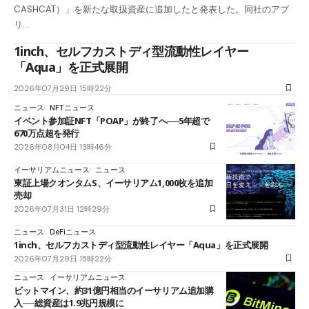
CASHCAT）」を新たな取扱資産に追加したと発表した。同社のアプ
リ…
1inch、セルフカストディ型流動性レイヤー
「Aqua」を正式展開
2026年07月29日 15時22分
ニュース
NFTニュース
イベント参加証NFT「POAP」が終了へ──5年超で
670万点超を発行
2026年08月04日 13時46分
イーサリアムニュース
ニュース
東証上場クオンタムS、イーサリアム1,000枚を追加
売却
2026年07月31日 12時29分
ニュース
DeFiニュース
1inch、セルフカストディ型流動性レイヤー「Aqua」を正式展開
2026年07月29日 15時22分
ニュース
イーサリアムニュース
ビットマイン、約31億円相当のイーサリアム追加購
入──総資産は1.9兆円規模に