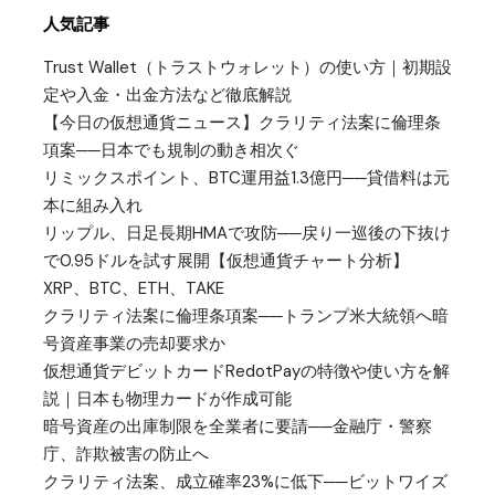
人気記事
Trust Wallet（トラストウォレット）の使い方｜初期設
定や入金・出金方法など徹底解説
【今日の仮想通貨ニュース】クラリティ法案に倫理条
項案──日本でも規制の動き相次ぐ
リミックスポイント、BTC運用益1.3億円──貸借料は元
本に組み入れ
リップル、日足長期HMAで攻防──戻り一巡後の下抜け
で0.95ドルを試す展開【仮想通貨チャート分析】
XRP、BTC、ETH、TAKE
クラリティ法案に倫理条項案──トランプ米大統領へ暗
号資産事業の売却要求か
仮想通貨デビットカードRedotPayの特徴や使い方を解
説｜日本も物理カードが作成可能
暗号資産の出庫制限を全業者に要請──金融庁・警察
庁、詐欺被害の防止へ
クラリティ法案、成立確率23%に低下──ビットワイズ