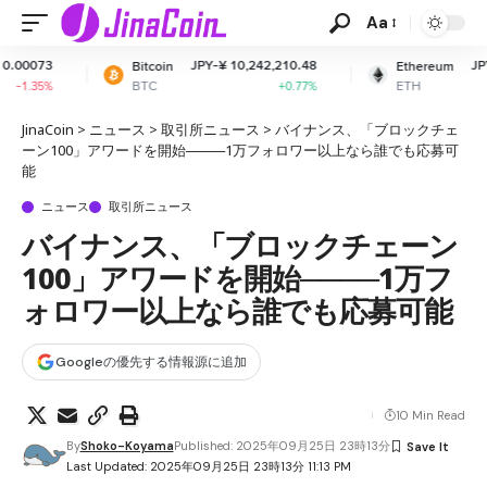
Aa
JPY-¥ 10,242,210.48
JPY-¥ 302,176.51
Bitcoin
Ethereum
BTC
ETH
+0.77%
+0.46%
JinaCoin
>
ニュース
>
取引所ニュース
>
バイナンス、「ブロックチェ
ーン100」アワードを開始────1万フォロワー以上なら誰でも応募可
能
ニュース
取引所ニュース
バイナンス、「ブロックチェーン
100」アワードを開始────1万フ
ォロワー以上なら誰でも応募可能
Googleの優先する情報源に追加
10 Min Read
By
Shoko-Koyama
Published: 2025年09月25日 23時13分
Last Updated: 2025年09月25日 23時13分 11:13 PM