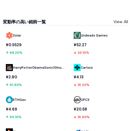
変動率の高い銘柄一覧
View All
Solar
Undeads Games
¥0.5529
¥52.27
↑ 68.20%
↓ 33.10%
HarryPotterObamaSonic10Inu (ETH)
Cartesi
¥2.80
¥4.13
↑ 61.90%
↓ 19.20%
ETHGas
UPCX
¥4.69
¥20.58
↑ 54.10%
↓ 16.90%