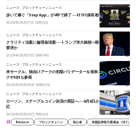
ニュース
ブロックチェーンニュース
歩いて稼ぐ「Step App」が4年で終了──FITFI保有者に対応呼びかけ
2026年08月07日 12時12分
ニュース
ブロックチェーンニュース
クラリティ法案に倫理条項案──トランプ米大統領へ暗号資産事業の売却
要求か
2026年08月07日 12時04分
ニュース
ブロックチェーンニュース
米サークル、独自L1アークの初期バリデーターを発表――ブラックロッ
クやSBIも参画
2026年08月06日 16時03分
ニュース
ブロックチェーンニュース
ローソン、ステーブルコイン決済の実証へ──8月6日からJPYCやUSDC対
応
2026年08月05日 15時12分
#
Binance
ブロックチェーン
初心者
米国証券取引委員会（SEC）