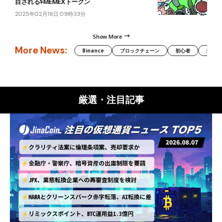
目される$MEMEXトークン
2025年02月18日 09時33分
Show More
More News:
Binance
ブロックチェーン
初心者
米国証
厳選・注目記事