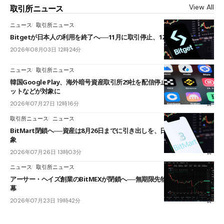
View All
取引所ニュース
ニュース
取引所ニュース
Bitgetが日本人の利用を終了へ──11月に取引停止、12月末に強制決済
2026年08月03日 12時24分
ニュース
取引所ニュース
韓国Google Play、海外暗号資産取引所29社を配信停止──OKXやバイビ
ットなどが対象に
2026年07月27日 12時16分
取引所ニュース
ニュース
BitMart閉鎖へ──資産は8月26日までに引き出しを、日本人利用者も対
象
2026年07月26日 13時03分
ニュース
取引所ニュース
アーサー・ヘイズ創業のBitMEXが閉鎖へ──無期限先物を生んだ11年に
幕
2026年07月23日 19時42分