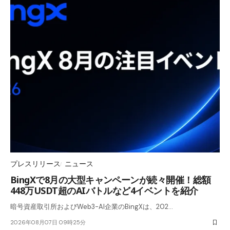
プレスリリース
ニュース
BingXで8月の大型キャンペーンが続々開催！総額
448万USDT超のAIバトルなど4イベントを紹介
暗号資産取引所およびWeb3-AI企業のBingXは、202…
2026年08月07日 09時25分