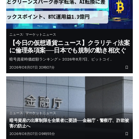
ニュース
マーケットニュース
【今日の仮想通貨ニュース】クラリティ法案
に倫理条項案──日本でも規制の動き相次ぐ
暗号資産時価総額ランキング＞ 2026年8月7日、ビットコイ…
2026年08月07日 20時07分
ニュース
マーケットニュース
暗号資産の出庫制限を全業者に要請──金融庁・警察庁、詐欺被
害の防止へ
2026年08月07日 09時55分