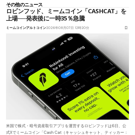
その他のニュース
ロビンフッド、ミームコイン「CASHCAT」を
上場──発表後に一時35％急騰
ミームコイン
アルトコイン
2026年08月07日 12時20分
米国で株式・暗号資産取引アプリを運営するロビンフッドは6日、公
式Xでミームコイン「Cash Cat（キャッシュキャット、ティッカー：