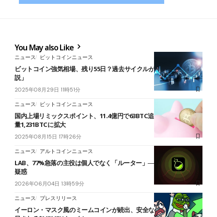
You May also Like
ニュース
ビットコインニュース
ビットコイン強気相場、残り55日？過去サイクルが示す「10月終了
説」
2025年08月29日 11時51分
ニュース
ビットコインニュース
国内上場リミックスポイント、11.4億円で63BTC追加購入──総保有
量1,231BTCに拡大
2025年08月15日 17時26分
ニュース
アルトコインニュース
LAB、77%急落の主役は個人でなく「ルーター」──不透明な売却に
疑惑
2026年06月04日 13時59分
ニュース
プレスリリース
イーロン・マスク風のミームコインが続出、安全な投資先として注