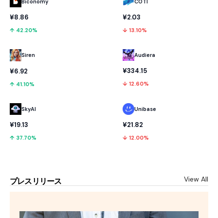
Biconomy
COTI
¥8.86
¥2.03
↑ 42.20%
↓ 13.10%
Audiera
Siren
¥334.15
¥6.92
↓ 12.60%
↑ 41.10%
SkyAI
Unibase
¥19.13
¥21.82
↑ 37.70%
↓ 12.00%
View All
プレスリリース