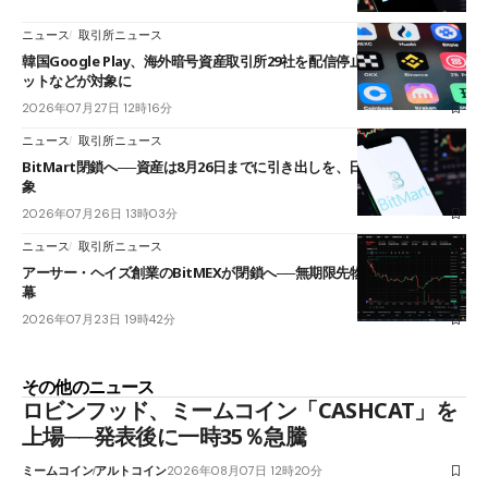
ニュース
取引所ニュース
韓国Google Play、海外暗号資産取引所29社を配信停止──OKXやバイビ
ットなどが対象に
2026年07月27日 12時16分
ニュース
取引所ニュース
BitMart閉鎖へ──資産は8月26日までに引き出しを、日本人利用者も対
象
2026年07月26日 13時03分
ニュース
取引所ニュース
アーサー・ヘイズ創業のBitMEXが閉鎖へ──無期限先物を生んだ11年に
幕
2026年07月23日 19時42分
その他のニュース
ロビンフッド、ミームコイン「CASHCAT」を
上場──発表後に一時35％急騰
ミームコイン
アルトコイン
2026年08月07日 12時20分