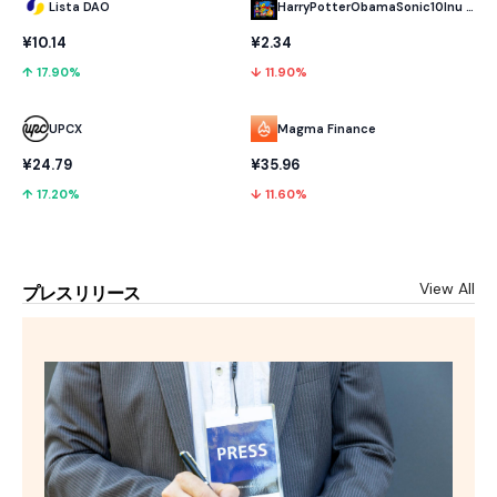
Lista DAO
HarryPotterObamaSonic10Inu (ETH)
¥10.14
¥2.34
↑ 17.90%
↓ 11.90%
UPCX
Magma Finance
¥24.79
¥35.96
↑ 17.20%
↓ 11.60%
View All
プレスリリース