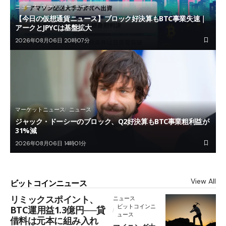
ニュース
マーケットニュース
【今日の仮想通貨ニュース】ブロック好決算もBTC事業失速｜
アークとJPYCは基盤拡大
2026年08月06日 20時07分
マーケットニュース
ニュース
ジャック・ドーシーのブロック、Q2好決算もBTC事業粗利益が
31%減
2026年08月06日 14時01分
View All
ビットコインニュース
リミックスポイント、
ニュース
ビットコインニ
BTC運用益1.3億円──貸
ュース
借料は元本に組み入れ