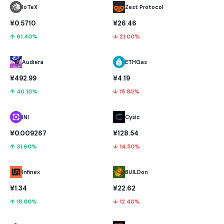
IoTeX
Zest Protocol
¥0.5710
¥26.46
↑ 61.40%
↓ 21.00%
Audiera
ETHGas
¥492.99
¥4.19
↑ 40.10%
↓ 15.80%
INI
Cysic
¥0.009267
¥128.54
↑ 31.60%
↓ 14.50%
Infinex
BUILDon
¥1.34
¥22.62
↑ 18.00%
↓ 12.40%