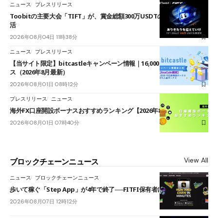
ニュース
プレスリリース
Toobitの主要大会「TIFT」が、賞金総額300万USDTのレースとして復
活
2026年08月04日 11時38分
ニュース
プレスリリース
【当サイト限定】bitcastleキャンペーン情報｜16,000円口座開設ボーナ
ス（2026年8月最新）
2026年08月01日 08時12分
プレスリリース
ニュース
海外FX口座開設ボーナスおすすめランキング【2026年8月最新】
2026年08月01日 07時40分
View All
ブロックチェーンニュース
ニュース
ブロックチェーンニュース
歩いて稼ぐ「Step App」が4年で終了──FITFI保有者に対応呼びかけ
2026年08月07日 12時12分