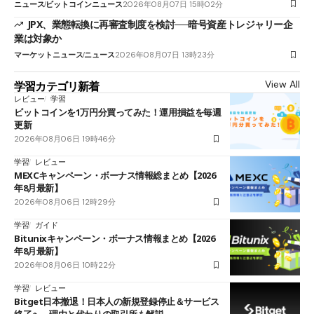
ニュース
ビットコインニュース
2026年08月07日 15時02分
JPX、業態転換に再審査制度を検討──暗号資産トレジャリー企
業は対象か
マーケットニュース
ニュース
2026年08月07日 13時23分
View All
学習カテゴリ新着
レビュー
学習
ビットコインを1万円分買ってみた！運用損益を毎週
更新
2026年08月06日 19時46分
学習
レビュー
MEXCキャンペーン・ボーナス情報総まとめ【2026
年8月最新】
2026年08月06日 12時29分
学習
ガイド
Bitunixキャンペーン・ボーナス情報まとめ【2026
年8月最新】
2026年08月06日 10時22分
学習
レビュー
Bitget日本撤退！日本人の新規登録停止＆サービス