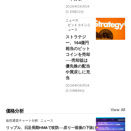
2026年08月04
日 10時02分
ニュース
ビットコインニ
ュース
ストラテジ
ー、164億円
相当のビット
コインを売却
──売却益は
優先株の配当
や買戻しに充
当
2026年08月04
日 09時49分
View All
価格分析
仮想通貨チャート分析
ニュース
リップル、日足長期HMAで攻防──戻り一巡後の下抜けで0.95ドルを試