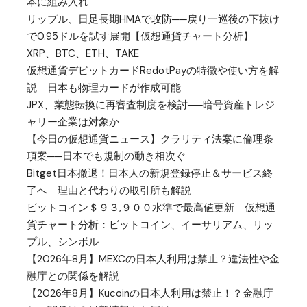
本に組み入れ
リップル、日足長期HMAで攻防──戻り一巡後の下抜け
で0.95ドルを試す展開【仮想通貨チャート分析】
XRP、BTC、ETH、TAKE
仮想通貨デビットカードRedotPayの特徴や使い方を解
説｜日本も物理カードが作成可能
JPX、業態転換に再審査制度を検討──暗号資産トレジ
ャリー企業は対象か
【今日の仮想通貨ニュース】クラリティ法案に倫理条
項案──日本でも規制の動き相次ぐ
Bitget日本撤退！日本人の新規登録停止＆サービス終
了へ 理由と代わりの取引所も解説
ビットコイン＄９３,９００水準で最高値更新 仮想通
貨チャート分析：ビットコイン、イーサリアム、リッ
プル、シンボル
【2026年8月】MEXCの日本人利用は禁止？違法性や金
融庁との関係を解説
【2026年8月】Kucoinの日本人利用は禁止！？金融庁