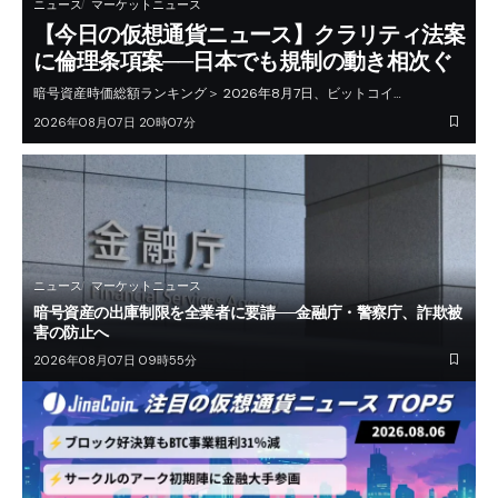
ニュース
マーケットニュース
【今日の仮想通貨ニュース】クラリティ法案
に倫理条項案──日本でも規制の動き相次ぐ
暗号資産時価総額ランキング＞ 2026年8月7日、ビットコイ…
2026年08月07日 20時07分
ニュース
マーケットニュース
暗号資産の出庫制限を全業者に要請──金融庁・警察庁、詐欺被
害の防止へ
2026年08月07日 09時55分