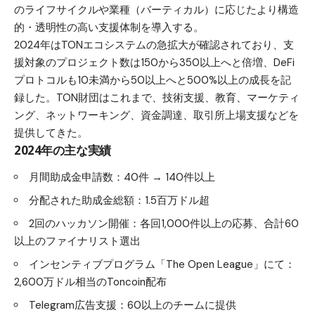
のライフサイクルや業種（バーティカル）に応じたより構造
的・透明性の高い支援体制を導入する。
2024年はTONエコシステムの急拡大が確認されており、支
援対象のプロジェクト数は150から350以上へと倍増、DeFi
プロトコルも10未満から50以上へと500%以上の成長を記
録した。TON財団はこれまで、技術支援、教育、マーケティ
ング、ネットワーキング、資金調達、取引所上場支援などを
提供してきた。
2024年の主な実績
月間助成金申請数：40件 → 140件以上
分配された助成金総額：1.5百万ドル超
2回のハッカソン開催：各回1,000件以上の応募、合計60
以上のファイナリスト選出
インセンティブプログラム「The Open League」にて：
2,600万ドル相当のToncoin配布
Telegram広告支援：60以上のチームに提供