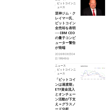
ビットコインニ
ュース
逆神ジム・ク
レイマー氏、
ビットコイン
全売却を表明
──IBM CEO
の量子コンピ
ューター警告
が発端
2026年08月04
日 11時49分
ニュース
ビットコインニ
ュース
「ビットコイ
ンは過渡期」
ETF資金流入
とオンチェー
ン活動が下支
え＝グラスノ
ード分析