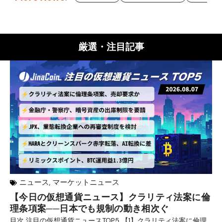
厳選・注目記事
ニュース
,
マーケットニュース
【今日の仮想通貨ニュース】クラリティ法案に倫
リ
理条項案──日本でも規制の動き相次ぐ
下
分
目次 注目の仮想通貨ニュースTOP5 【1】クラリティ法案に倫理