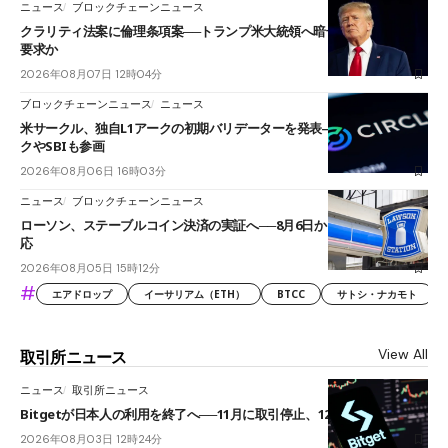
ニュース
ブロックチェーンニュース
クラリティ法案に倫理条項案──トランプ米大統領へ暗号資産事業の売却
要求か
2026年08月07日 12時04分
ブロックチェーンニュース
ニュース
米サークル、独自L1アークの初期バリデーターを発表――ブラックロッ
クやSBIも参画
2026年08月06日 16時03分
ニュース
ブロックチェーンニュース
ローソン、ステーブルコイン決済の実証へ──8月6日からJPYCやUSDC対
応
2026年08月05日 15時12分
#
エアドロップ
イーサリアム（ETH）
BTCC
サトシ・ナカモト
View All
取引所ニュース
ニュース
取引所ニュース
Bitgetが日本人の利用を終了へ──11月に取引停止、12月末に強制決済
2026年08月03日 12時24分