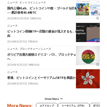
ニュース
ビットコインニュース
国内上場KLab、ビットコイン11枚・ゴールドを計約2億円追加購入
──累計保有45.49BTC
2026年02月25日 13時05分
ニュース
ビットコイン現物ETFへ巨額の資金が流入するも、価格上昇しない理
由
2024年10月17日 17時41分
ニュース
ブロックチェーンニュース
ボリビア次期大統領ロドリゴ・パス、ブロックチェーンで汚職撲滅
へ
2025年10月21日 14時06分
ニュース
香港、ビットコインとイーサリアムのETFを承認か
2024年10月17日 17時43分
Show More
More News:
エアドロップ
イーサリアム（ETH）
BTCC