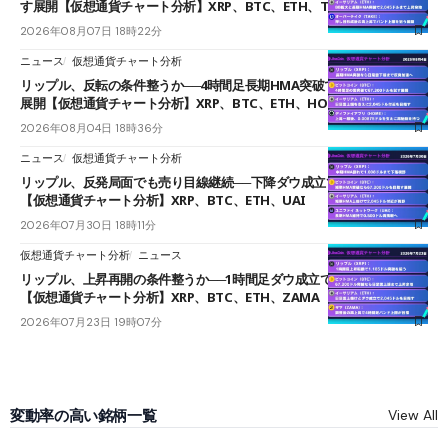
す展開【仮想通貨チャート分析】XRP、BTC、ETH、TAKE
2026年08月07日 18時22分
ニュース
仮想通貨チャート分析
リップル、反転の条件整うか──4時間足長期HMA突破で雲下端を目指す
展開【仮想通貨チャート分析】XRP、BTC、ETH、HOME
2026年08月04日 18時36分
ニュース
仮想通貨チャート分析
リップル、反発局面でも売り目線継続──下降ダウ成立で下値追う展開
【仮想通貨チャート分析】XRP、BTC、ETH、UAI
2026年07月30日 18時11分
仮想通貨チャート分析
ニュース
リップル、上昇再開の条件整うか──1時間足ダウ成立で1.185ドルを狙う
【仮想通貨チャート分析】XRP、BTC、ETH、ZAMA
2026年07月23日 19時07分
変動率の高い銘柄一覧
View All