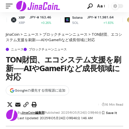
Aa
JPY-¥ 163.46
JPY-¥ 11,981.64
JPY
Solana
Dogecoin
SOL
DOGE
+0.26%
+1.83%
JinaCoin
>
ニュース
>
ブロックチェーンニュース
>
TON財団、エコシ
ステム支援を刷新──AIやGameFiなど成長領域に対応
ニュース
ブロックチェーンニュース
TON財団、エコシステム支援を刷
新──AIやGameFiなど成長領域に
対応
Googleの優先する情報源に追加
16 Min Read
By
JinaCoin編集部
Published: 2025年05月24日 01時46分
Last Updated: 2025年05月24日 01時46分 1:46 AM