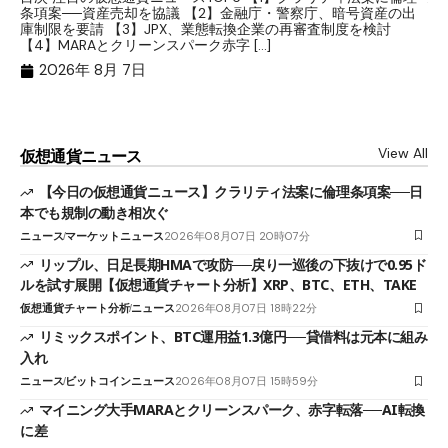
条項案──資産売却を協議 【2】金融庁・警察庁、暗号資産の出
目
庫制限を要請 【3】JPX、業態転換企業の再審査制度を検討
ト
【4】MARAとクリーンスパーク赤字 […]
（
（X
2026年 8月 7日
View All
仮想通貨ニュース
【今日の仮想通貨ニュース】クラリティ法案に倫理条項案──日
本でも規制の動き相次ぐ
ニュース
マーケットニュース
2026年08月07日 20時07分
リップル、日足長期HMAで攻防──戻り一巡後の下抜けで0.95ド
ルを試す展開【仮想通貨チャート分析】XRP、BTC、ETH、TAKE
仮想通貨チャート分析
ニュース
2026年08月07日 18時22分
リミックスポイント、BTC運用益1.3億円──貸借料は元本に組み
入れ
ニュース
ビットコインニュース
2026年08月07日 15時59分
マイニング大手MARAとクリーンスパーク、赤字転落──AI転換
に差