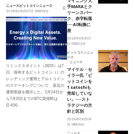
マイニング大
ニュース
ビットコインニュース
手MARAとク
2026年08月07日 15時59分
リーンスパー
ク、赤字転落
──AI転換に
差
2026年08月07
日 15時02分
ビットコインニュ
ース
ニュース
リミックスポイント（3825）は7
マイケル・セ
日、保有するビットコイン（）の
イラー氏「ビ
レンディング運用とアルトコイン
ットコインを
のステーキングについて、直近の
1 satoshiも
運用実績を開示した。2月24日か
売却していな
ら7月31日までのBTC貸借料は
い」──スト
ラテジーの方
12.436…
針と区別
2026年08月04
日 14時19分
ニュース