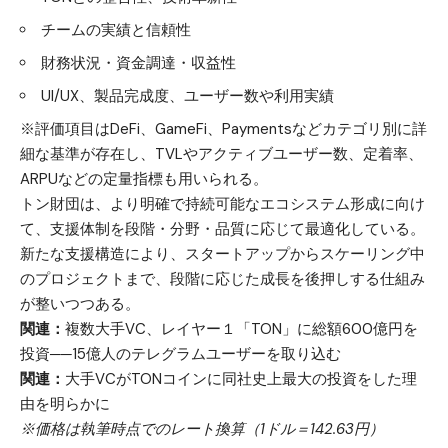
チームの実績と信頼性
財務状況・資金調達・収益性
UI/UX、製品完成度、ユーザー数や利用実績
※評価項目はDeFi、GameFi、Paymentsなどカテゴリ別に詳
細な基準が存在し、TVLやアクティブユーザー数、定着率、
ARPUなどの定量指標も用いられる。
トン財団は、より明確で持続可能なエコシステム形成に向け
て、支援体制を段階・分野・品質に応じて最適化している。
新たな支援構造により、スタートアップからスケーリング中
のプロジェクトまで、段階に応じた成長を後押しする仕組み
が整いつつある。
関連：
複数大手VC、レイヤー１「TON」に総額600億円を
投資──15億人のテレグラムユーザーを取り込む
関連：
大手VCがTONコインに同社史上最大の投資をした理
由を明らかに
※価格は執筆時点でのレート換算（1ドル＝142.63円）