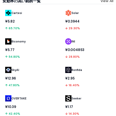
変動率の高い銘柄一覧
View All
Cartesi
Solar
¥5.82
¥0.3944
↑ 65.70%
↓ 29.30%
Biconomy
INI
¥5.77
¥0.004853
↑ 54.80%
↓ 28.80%
SkyAI
Bonfida
¥12.96
¥2.95
↑ 47.80%
↓ 16.40%
OVERTAKE
Seeker
¥10.39
¥1.17
↑ 42.40%
↓ 14.30%