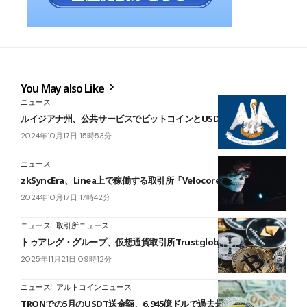
You May also Like
ニュース
ルイジアナ州、公共サービスでビットコインとUSDC決済開始
2024年10月17日 15時53分
ニュース
zkSyncEra、Linea上で稼働する取引所「Velocore」ハッキング
2024年10月17日 17時42分
ニュース
取引所ニュース
トゥアレグ・グループ、仮想通貨取引所TrustglobeX立ち上げ
2025年11月21日 09時12分
ニュース
アルトコインニュース
TRONでの5月のUSDT送金額、6,945億ドルで過去最高に＝