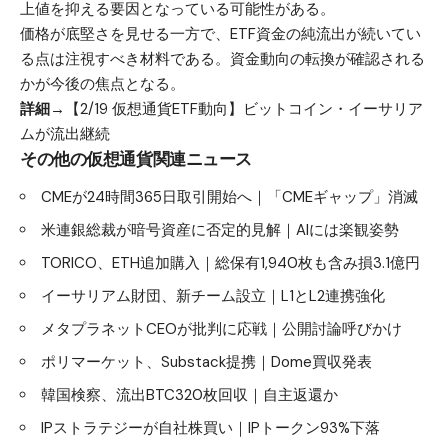
上値を抑える要因となっている可能性がある。
価格が底堅さを見せる一方で、ETF資金の純流出が続いてい
る点は注視すべき材料である。資金動向の転換が確認される
かが今後の焦点となる。
詳細→
【2/19 仮想通貨ETF動向】ビットコイン・イーサリア
ムが流出継続
その他の仮想通貨関連ニュース
CMEが24時間365日取引開始へ｜「CMEギャップ」消滅
米連銀総裁が暗号資産に否定的見解｜AIには楽観姿勢
TORICO、ETH追加購入｜総保有1,940枚も含み損3.1億円
イーサリアム財団、新チーム設立｜L1とL2連携強化
メタプラネットCEOが批判に応戦｜公開討論呼びかけ
ポリマーケット、Substack提携｜Dome買収発表
韓国検察、流出BTC320枚回収｜自主返還か
IPストラテジーが自社株買い｜IPトークン93%下落