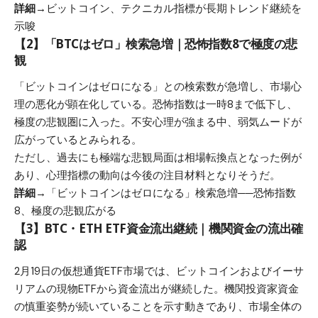
詳細→
ビットコイン、テクニカル指標が長期トレンド継続を
示唆
【2】「BTCはゼロ」検索急増｜恐怖指数8で極度の悲
観
「ビットコインはゼロになる」との検索数が急増し、市場心
理の悪化が顕在化している。恐怖指数は一時8まで低下し、
極度の悲観圏に入った。不安心理が強まる中、弱気ムードが
広がっているとみられる。
ただし、過去にも極端な悲観局面は相場転換点となった例が
あり、心理指標の動向は今後の注目材料となりそうだ。
詳細→
「ビットコインはゼロになる」検索急増──恐怖指数
8、極度の悲観広がる
【3】BTC・ETH ETF資金流出継続｜機関資金の流出確
認
2月19日の仮想通貨ETF市場では、ビットコインおよびイーサ
リアムの現物ETFから資金流出が継続した。機関投資家資金
の慎重姿勢が続いていることを示す動きであり、市場全体の