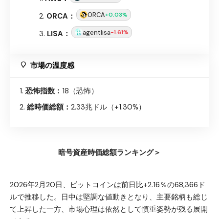
ORCA
+0.03%
ORCA：
agentlisa
-1.61%
LISA：
市場の温度感
恐怖指数：
18（恐怖）
総時価総額：
2.33兆ドル（+1.30%）
暗号資産時価総額ランキング＞
2026年2月20日、ビットコインは前日比+2.16％の68,366ド
ルで推移した。日中は堅調な値動きとなり、主要銘柄も総じ
て上昇した一方、市場心理は依然として慎重姿勢が残る展開