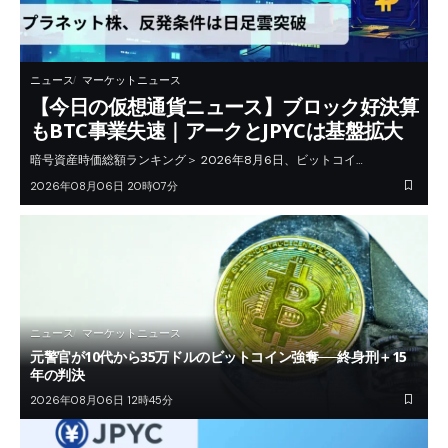
ニュース
マーケットニュース
【今日の仮想通貨ニュース】ブロック好決算
もBTC事業失速｜アークとJPYCは基盤拡大
暗号資産時価総額ランキング＞ 2026年8月6日、ビットコイ…
2026年08月06日 20時07分
ニュース
マーケットニュース
元警官が10代から35万ドルのビットコイン強奪──終身刑＋15
年の判決
2026年08月06日 12時45分