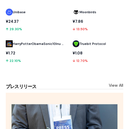
Unibase
Moonbirds
¥24.37
¥7.86
↑ 29.30%
↓ 13.50%
HarryPotterObamaSonic10Inu (ETH)
Truebit Protocol
¥1.72
¥1.08
↑ 22.10%
↓ 12.70%
View All
プレスリリース