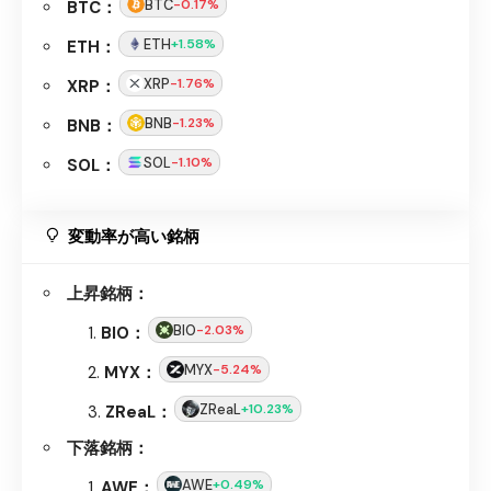
BTC
-0.17%
BTC：
ETH
+1.58%
ETH：
XRP
-1.76%
XRP：
BNB
-1.23%
BNB：
SOL
-1.10%
SOL：
変動率が高い銘柄
上昇銘柄：
BIO
-2.03%
BIO：
MYX
-5.24%
MYX：
ZReaL
+10.23%
ZReaL：
下落銘柄：
AWE
+0.49%
AWE：