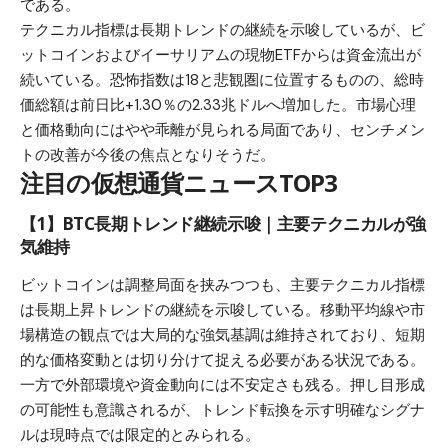
である。
テクニカル指標は長期トレンドの継続を示唆しているが、ビ
ットコインおよびイーサリアムの現物ETFからは資金流出が
続いている。恐怖指数は18と悲観圏に位置するものの、総時
価総額は前日比+1.30％の2.33兆ドルへ増加した。市場心理
と価格動向にはやや乖離が見られる局面であり、センチメン
トの改善が今後の焦点となりそうだ。
注目の仮想通貨ニュースTOP3
【1】BTC長期トレンド継続示唆｜主要テクニカルが強
気維持
ビットコインは調整局面を挟みつつも、主要テクニカル指標
は長期上昇トレンドの継続を示唆している。移動平均線や市
場構造の観点では大局的な強気基調は維持されており、短期
的な価格変動とは切り分けて捉える必要がある状況である。
一方で外部環境や資金動向には不安定さも残る。押し目形成
の可能性も意識されるが、トレンド転換を示す明確なシグナ
ルは現時点では限定的とみられる。