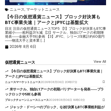
ニュース
,
マーケットニュース
【今日の仮想通貨ニュース】ブロック好決算も
米
BTC事業失速｜アークとJPYCは基盤拡大
発
目次 注目の仮想通貨ニュースTOP5 【1】ブロック好決算もBTC事
目
業縮小――粗利益31％減 【2】サークル、独自L1アークの初期陣
や
発表――金融大手11社参画 【3】JPYC、シリーズB累計約60億円
る
――物流大手と資本業 […]
ブ
2026年 8月 6日
View All
仮想通貨ニュース
【今日の仮想通貨ニュース】ブロック好決算もBTC事業失速｜
アークとJPYCは基盤拡大
ニュース
マーケットニュース
2026年08月06日 20時07分
米サークル、独自L1アークの初期バリデーターを発表――ブラ
ックロックやSBIも参画
ブロックチェーンニュース
ニュース
2026年08月06日 16時03分
ジャック・ドーシーのブロック、Q2好決算もBTC事業粗利益が