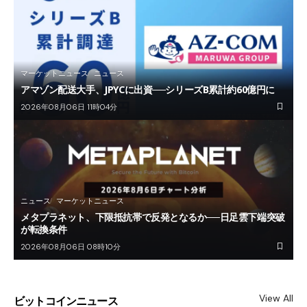
マーケットニュース
ニュース
アマゾン配送大手、JPYCに出資──シリーズB累計約60億円に
2026年08月06日 11時04分
ニュース
マーケットニュース
メタプラネット、下限抵抗帯で反発となるか──日足雲下端突破
が転換条件
2026年08月06日 08時10分
View All
ビットコインニュース