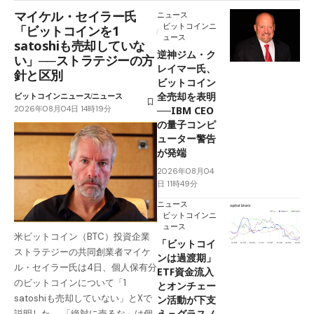
マイケル・セイラー氏
ニュース
ビットコインニ
「ビットコインを1
ュース
satoshiも売却していな
逆神ジム・ク
い」──ストラテジーの方
レイマー氏、
針と区別
ビットコイン
全売却を表明
ビットコインニュース
ニュース
2026年08月04日 14時19分
──IBM CEO
の量子コンピ
ューター警告
が発端
2026年08月04
日 11時49分
ニュース
ビットコインニ
ュース
米ビットコイン（BTC）投資企業
「ビットコイ
ストラテジーの共同創業者マイケ
ンは過渡期」
ル・セイラー氏は4日、個人保有分
ETF資金流入
のビットコインについて「1
とオンチェー
satoshiも売却していない」とXで
ン活動が下支
え＝グラスノ
説明した。 「絶対に売るな」は個