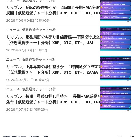
リップル、反転の条件整うか──4時間足長期HMA突破で雲下端を目指す
展開【仮想通貨チャート分析】XRP、BTC、ETH、HOME
2026年08月04日 18時36分
ニュース
仮想通貨チャート分析
リップル、反発局面でも売り目線継続──下降ダウ成立で下値追う展開
【仮想通貨チャート分析】XRP、BTC、ETH、UAI
2026年07月30日 18時11分
ニュース
仮想通貨チャート分析
リップル、上昇再開の条件整うか──1時間足ダウ成立で1.185ドルを狙う
【仮想通貨チャート分析】XRP、BTC、ETH、ZAMA
2026年07月23日 19時07分
ニュース
仮想通貨チャート分析
リップル、短期上昇後は押し目待ち──長期HMA反発と雲上抜けが買い
条件【仮想通貨チャート分析】XRP、BTC、ETH、ERA
2026年07月21日 18時28分