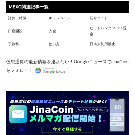
MEXC関連記事一覧
評判・特徴
キャンペーン
紹介コード
ビットバンク MEXC 送
口座開設
入金
金
手数料
使い方
日本人利用禁止
仮想通貨の最新情報を逃さない！GoogleニュースでJinaCoin
をフォロー！