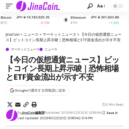
Aa
0,183,920.35
JPY-¥ 301,603.88
JPY-
Ethereum
XRP
ETH
XRP
-0.13%
+1.52%
JinaCoin
>
ニュース
>
マーケットニュース
>
【今日の仮想通貨ニュー
ス】ビットコイン長期上昇示唆｜恐怖相場とETF資金流出が示す不安
マーケットニュース
ニュース
【今日の仮想通貨ニュース】ビッ
トコイン長期上昇示唆｜恐怖相場
とETF資金流出が示す不安
Googleの優先する情報源に追加
21 Min Read
By
JinaCoin編集部
Published: 2026年02月20日 20時14分
Last Updated: 2026年02月20日 20時14分 8:14 PM