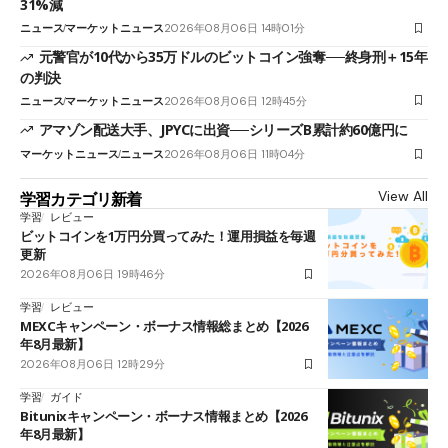
31%減
ニュース
マーケットニュース
2026年08月06日 14時01分
元警官が10代から35万ドルのビットコイン強奪──終身刑＋15年
の判決
ニュース
マーケットニュース
2026年08月06日 12時45分
アマゾン配送大手、JPYCに出資──シリーズB累計約60億円に
マーケットニュース
ニュース
2026年08月06日 11時04分
View All
学習カテゴリ新着
学習
レビュー
ビットコインを1万円分買ってみた！運用損益を毎週
更新
2026年08月06日 19時46分
学習
レビュー
MEXCキャンペーン・ボーナス情報総まとめ【2026
年8月最新】
2026年08月06日 12時29分
学習
ガイド
Bitunixキャンペーン・ボーナス情報まとめ【2026
年8月最新】