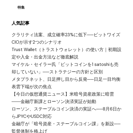
特集
人気記事
クラリティ法案、成立確率23%に低下──ビットワイズ
CIOが示す2つのシナリオ
Trust Wallet（トラストウォレット）の使い方｜初期設
定や入金・出金方法など徹底解説
マイケル・セイラー氏「ビットコインを1 satoshiも売
却していない」──ストラテジーの方針と区別
メタプラネット、日足押し目から反発──日足一目均衡
表雲下端が次の焦点
【今日の仮想通貨ニュース】米暗号資産政策に暗雲
――金融庁新課とローソン決済実証が始動
ローソン、ステーブルコイン決済の実証へ──8月6日か
らJPYCやUSDC対応
金融庁が「暗号資産・ステーブルコイン課」を新設──
監督体制を格上げ