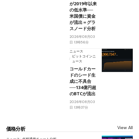
が2019年以来
の低水準──
米国債に資金
が流出＝グラ
スノード分析
2026年08月03
日 13時56分
ニュース
ビットコインニ
ュース
コールドカー
ドのシード生
成に不具合
──134億円超
のBTCが流出
2026年08月03
日 13時37分
View All
価格分析
ニュース
仮想通貨チャート分析