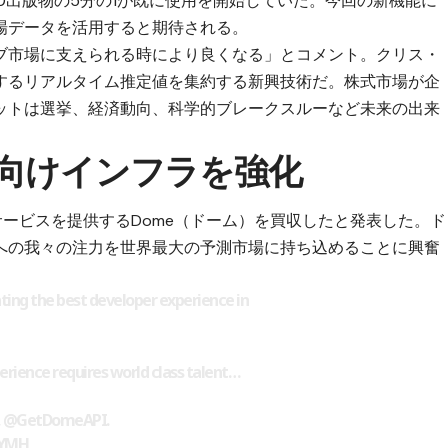
0出版物の5分の1が既に使用を開始していた。今回の新機能に
場データを活用すると期待される。
ブ市場に支えられる時により良くなる」とコメント。クリス・
するリアルタイム推定値を集約する新興技術だ。株式市場が企
ットは選挙、経済動向、科学的ブレークスルーなど未来の出来
者向けインフラを強化
Iサービスを提供するDome（ドーム）を買収したと発表した。ド
への我々の注力を世界最大の予測市場に持ち込めることに興奮
ing the best developer experience in
perience requires world class talent…
,
@GetDomeAPI
.
sYMH