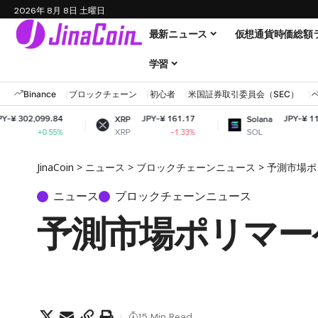
2026年 8月 8日 土曜日
最新ニュース
仮想通貨時価総額
学習
Binance
ブロックチェーン
初心者
米国証券取引委員会（SEC）
84
JPY-¥ 161.17
JPY-¥ 11,626.85
XRP
Solana
XRP
SOL
5%
-1.33%
+1.44%
JinaCoin
>
ニュース
>
ブロックチェーンニュース
>
予測市場ポリ
ニュース
ブロックチェーンニュース
予測市場ポリマーケ
15 Min Read