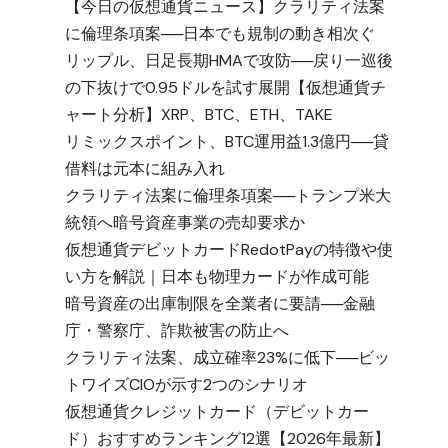
【今日の仮想通貨ニュース】クラリティ法案
に倫理条項案──日本でも規制の動き相次ぐ
リップル、日足長期HMAで攻防──戻り一巡後
の下抜けで0.95ドルを試す展開【仮想通貨チ
ャート分析】XRP、BTC、ETH、TAKE
リミックスポイント、BTC運用益1.3億円──貸
借料は元本に組み入れ
クラリティ法案に倫理条項案──トランプ米大
統領へ暗号資産事業の売却要求か
仮想通貨デビットカードRedotPayの特徴や使
い方を解説｜日本も物理カードが作成可能
暗号資産の出庫制限を全業者に要請──金融
庁・警察庁、詐欺被害の防止へ
クラリティ法案、成立確率23%に低下──ビッ
トワイズCIOが示す2つのシナリオ
仮想通貨クレジットカード（デビットカー
順
ド）おすすめランキング12選【2026年最新】