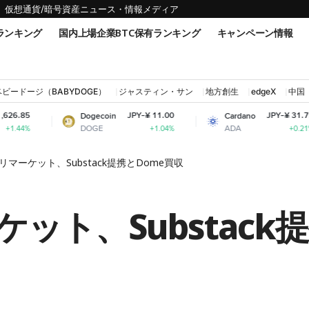
仮想通貨/暗号資産ニュース・情報メディア
ランキング
国内上場企業BTC保有ランキング
キャンペーン情報
ベビードージ（BABYDOGE）
ジャスティン・サン
地方創生
edgeX
中国
JPY-¥ 11.00
JPY-¥ 31.75
Dogecoin
Cardano
DOGE
ADA
+1.04%
+0.21%
マーケット、Substack提携とDome買収
ット、Substack