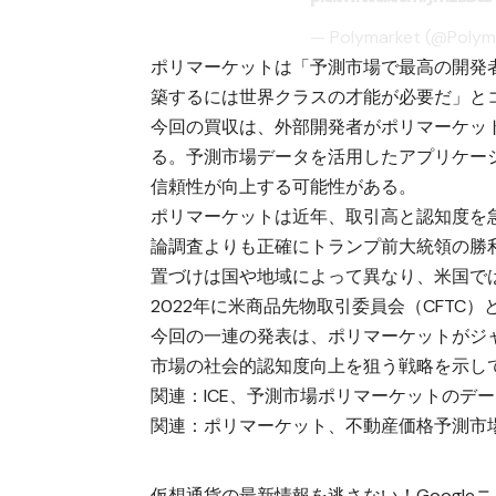
— Polymarket (@Polym
ポリマーケットは「予測市場で最高の開発
築するには世界クラスの才能が必要だ」と
今回の買収は、外部開発者がポリマーケッ
る。予測市場データを活用したアプリケーシ
信頼性が向上する可能性がある。
ポリマーケットは近年、取引高と認知度を急
論調査よりも正確にトランプ前大統領の勝
置づけは国や地域によって異なり、米国で
2022年に米商品先物取引委員会（CFTC
今回の一連の発表は、ポリマーケットがジ
市場の社会的認知度向上を狙う戦略を示し
関連：
ICE、予測市場ポリマーケットのデ
関連：
ポリマーケット、不動産価格予測市
仮想通貨の最新情報を逃さない！Googleニュ