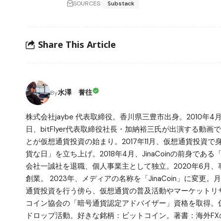
SOURCES:
Substack
Share This Article
水澤 誉往
By
株式会社jaybe 代表取締役。香川県三豊市出身。2010年4
日、bitFlyer代表取締役社長・加納裕三氏が出演する動画で仮
とが仮想通貨投資の始まり。2017年11月、仮想通貨投資
貨な日」を立ち上げ。2018年4月、JinaCoinの前身で
会社一誠社を退職、個人事業主として独立。2020年6月、事業拡
創業。 2023年、メディアの名称を「JinaCoin」に変
通貨投資を行う傍ら、仮想通貨の普及活動やマーケットリサ
コイン協会の「暗号通貨認定アドバイザー」資格を取得。仮
ドロップ活動。好きな銘柄：ビットコイン。著書：海外FX