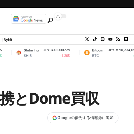
Bybit
JPY-¥ 0.000729
JPY-¥ 10,234,056.16
Shiba Inu
Bitcoin
SHIB
BTC
-1.26%
+0.85%
提携とDome買収
Googleの優先する情報源に追加