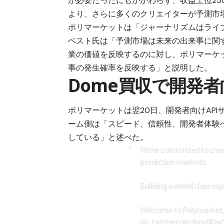
が必要だったにもかかわらず、収益上位25
より、さらに多くのクリエイターが予測市
ポリマーケットは「ジャーナリズムはライ
ベスト氏は「予測市場は未来の出来事に関
業の価値を反映するのに対し、ポリマーケ
事の発生確率を反映する」と説明した。
Dome買収で開発
ポリマーケットは翌20日、開発者向けAP
ーム側は「スピード、信頼性、開発者体験
している」と述べた。
We’re committed to creat
prediction markets.
Building a world class ex
Welcome to Polymarket
pic.twitter.com/JmzBDs