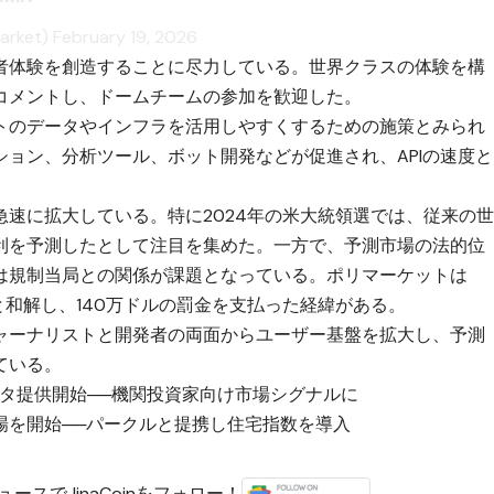
arket)
February 19, 2026
者体験を創造することに尽力している。世界クラスの体験を構
コメントし、ドームチームの参加を歓迎した。
トのデータやインフラを活用しやすくするための施策とみられ
ョン、分析ツール、ボット開発などが促進され、APIの速度と
速に拡大している。特に2024年の米大統領選では、従来の
利を予測したとして注目を集めた。一方で、予測市場の法的位
は規制当局との関係が課題となっている。ポリマーケットは
）と和解し、140万ドルの罰金を支払った経緯がある。
ャーナリストと開発者の両面からユーザー基盤を拡大し、予測
ている。
ータ提供開始──機関投資家向け市場シグナルに
場を開始──パークルと提携し住宅指数を導入
ースでJinaCoinをフォロー！