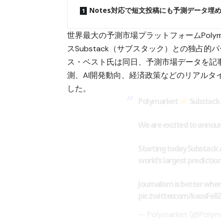
Notes対応で短文投稿にも予測データ埋
世界最大の予測市場プラットフォーム
Pol
スSubstack（サブスタック）との独占
ス・ベスト氏は同日、予測市場データを記
測、AI開発動向、経済政策などのリアル
した。
Polymarket
Substack
We are excited to announ
Starting today Substack 
world's largest predictio
Journalism is better when
pic.twitter.com/kxosFe8
— Polymarket (@Polym