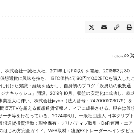
Follow:
月、株式会社一誠社入社。2011年よりFX取引を開始。2016年3月30
想通貨に興味を持ち、 1BTC価格47,180円で0.02BTCを購入した
で身に付けた知識・経験を活かし、自身初のブログ「次男坊の仮想通
ある「ジナキャッシュ」開設。2019年10月、収益の安定化に成功し、株
大に伴い、株式会社jaybe（法人番号：7470001018079）を
更。月間15万PVを超える仮想通貨情報メディアに成長させる。現在は仮
ーチ等を行なっている。2024年6月、一般社団法人 日本クリプト
想通貨投資活動：現物保有・デリバティブ取引・DeFi運用・エア
のはじめ方完全ガイド。WEB取材：凄腕FXトレーダーへインタビ