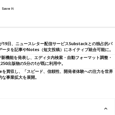
tが19日、ニュースレター配信サービスSubstackとの独占的パ
ータを記事やNotes（短文投稿）にネイティブ統合可能に。
ト氏が新機能を発表し、エディタ内検索・自動フォーマット調整・
位250出版物の5分の1が既に利用中。
omeを買収し、「スピード、信頼性、開発者体験への注力を世界
的な事業拡大を展開。