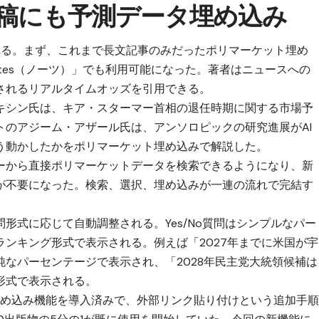
投稿にも予測データ埋め込み
れる。まず、これまで長文記事のみだったポリマーケット埋め
tes（ノーツ）」でも利用可能になった。著者はニュースへの
されるリアルタイムオッズを引用できる。
キシン氏は、キア・スターマー首相の退任時期に関する市場予
トのアジーム・アザール氏は、アンソロピックの研究進展がAI
う動かしたかをポリマーケット埋め込みで解説した。
ーから直接ポリマーケットデータを検索できるようになり、新
が不要になった。検索、選択、埋め込みが一連の流れで完結す
形式に応じて自動調整される。Yes/No質問はシンプルなパー
ンキング形式で表示される。例えば「2027年までに米国が宇
なパーセンテージで表示され、「2028年民主党大統領候補は
形式で表示される。
埋め込み機能を導入済みで、外部リンク貼り付けという追加手