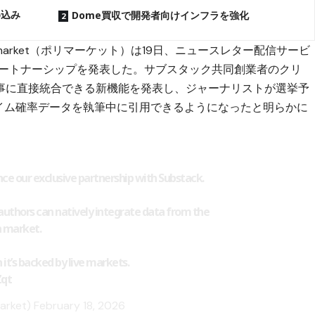
め込み
Dome買収で開発者向けインフラを強化
ymarket（ポリマーケット）
は19日、ニュースレター配信サービ
的パートナーシップを発表した。サブスタック共同創業者のクリ
事に直接統合できる新機能を発表し、ジャーナリストが選挙予
タイム確率データを執筆中に引用できるようになったと明らかに
ce our exclusive partnership with Substack.
authors can natively integrate data from the
n market.
 it’s backed by live markets.
Zqt
arket)
February 18, 2026