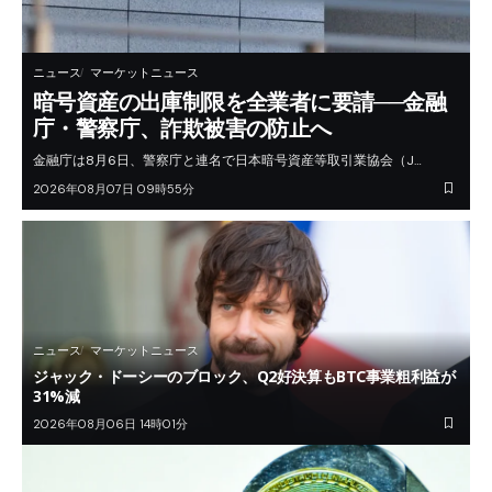
ニュース
マーケットニュース
暗号資産の出庫制限を全業者に要請──金融
庁・警察庁、詐欺被害の防止へ
金融庁は8月6日、警察庁と連名で日本暗号資産等取引業協会（J…
2026年08月07日 09時55分
ニュース
マーケットニュース
ジャック・ドーシーのブロック、Q2好決算もBTC事業粗利益が
31%減
2026年08月06日 14時01分