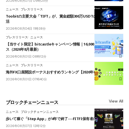
2026年08月07日 09時25分
ニュース
プレスリリース
Toobitの主要大会「TIFT」が、賞金総額300万USDTのレースとして復
活
2026年08月04日 11時38分
プレスリリース
ニュース
【当サイト限定】bitcastleキャンペーン情報｜16,000円口座開設ボーナ
ス（2026年8月最新）
2026年08月01日 08時12分
ニュース
プレスリリース
海外FX口座開設ボーナスおすすめランキング【2026年8月最新】
2026年08月01日 07時40分
View All
ブロックチェーンニュース
ニュース
ブロックチェーンニュース
歩いて稼ぐ「Step App」が4年で終了──FITFI保有者に対応呼びかけ
2026年08月07日 12時12分