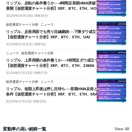
リップル、反転の条件整うか──4時間足長期HMA突破で雲下端を目指す
展開【仮想通貨チャート分析】XRP、BTC、ETH、HOME
2026年08月04日 18時36分
仮想通貨チャート分析
ニュース
リップル、反発局面でも売り目線継続──下降ダウ成立で下値追う展開
【仮想通貨チャート分析】XRP、BTC、ETH、UAI
2026年07月30日 18時11分
ニュース
仮想通貨チャート分析
リップル、上昇再開の条件整うか──1時間足ダウ成立で1.185ドルを狙う
【仮想通貨チャート分析】XRP、BTC、ETH、ZAMA
2026年07月23日 19時07分
仮想通貨チャート分析
ニュース
リップル、短期上昇後は押し目待ち──長期HMA反発と雲上抜けが買い
条件【仮想通貨チャート分析】XRP、BTC、ETH、ERA
2026年07月21日 18時28分
変動率の高い銘柄一覧
View All