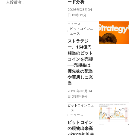
ード分析
人貯蓄者…
2026年08月04
日 10時02分
ニュース
ビットコインニ
ュース
ストラテジ
ー、164億円
相当のビット
コインを売却
──売却益は
優先株の配当
や買戻しに充
当
2026年08月04
日 09時49分
ビットコインニュ
ース
ニュース
ビットコイン
の現物出来高
が2019年以来