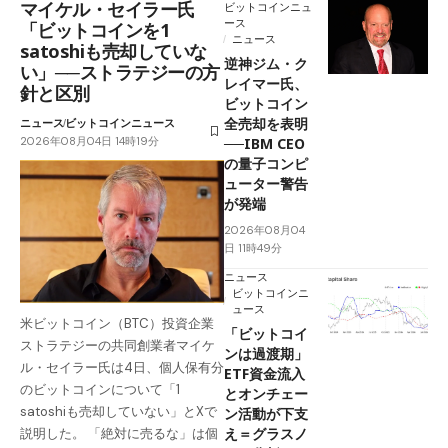
マイケル・セイラー氏
ビットコインニュ
ース
「ビットコインを1
ニュース
satoshiも売却していな
逆神ジム・ク
い」──ストラテジーの方
レイマー氏、
針と区別
ビットコイン
全売却を表明
ニュース
ビットコインニュース
2026年08月04日 14時19分
──IBM CEO
の量子コンピ
ューター警告
が発端
2026年08月04
日 11時49分
ニュース
ビットコインニ
ュース
米ビットコイン（BTC）投資企業
「ビットコイ
ストラテジーの共同創業者マイケ
ンは過渡期」
ル・セイラー氏は4日、個人保有分
ETF資金流入
のビットコインについて「1
とオンチェー
satoshiも売却していない」とXで
ン活動が下支
え＝グラスノ
説明した。 「絶対に売るな」は個