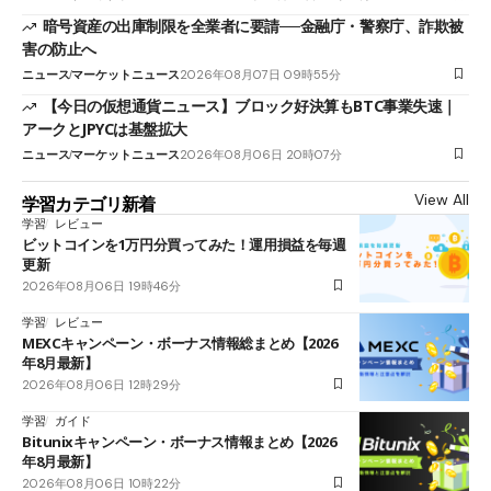
暗号資産の出庫制限を全業者に要請──金融庁・警察庁、詐欺被
害の防止へ
ニュース
マーケットニュース
2026年08月07日 09時55分
【今日の仮想通貨ニュース】ブロック好決算もBTC事業失速｜
アークとJPYCは基盤拡大
ニュース
マーケットニュース
2026年08月06日 20時07分
View All
学習カテゴリ新着
学習
レビュー
ビットコインを1万円分買ってみた！運用損益を毎週
更新
2026年08月06日 19時46分
学習
レビュー
MEXCキャンペーン・ボーナス情報総まとめ【2026
年8月最新】
2026年08月06日 12時29分
学習
ガイド
Bitunixキャンペーン・ボーナス情報まとめ【2026
年8月最新】
2026年08月06日 10時22分