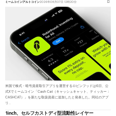
ミームコイン
アルトコイン
2026年08月07日 12時20分
米国で株式・暗号資産取引アプリを運営するロビンフッドは6日、公
式Xでミームコイン「Cash Cat（キャッシュキャット、ティッカー：
CASHCAT）」を新たな取扱資産に追加したと発表した。同社のアプ
リ…
1inch、セルフカストディ型流動性レイヤー