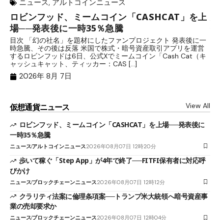
ニュース
,
アルトコインニュース
ロビンフッド、ミームコイン「CASHCAT」を上
歩
場──発表後に一時35％急騰
保
目次 「幻の社名」を題材にしたファンプロジェクト 発表後に一
目
時急騰、その後は反落 米国で株式・暗号資産取引アプリを運営
中
するロビンフッドは6日、公式Xでミームコイン「Cash Cat（キ
「
ャッシュキャット、ティッカー：CAS […]
間
2026年 8月 7日
View All
仮想通貨ニュース
ロビンフッド、ミームコイン「CASHCAT」を上場──発表後に
一時35％急騰
ニュース
アルトコインニュース
2026年08月07日 12時20分
歩いて稼ぐ「Step App」が4年で終了──FITFI保有者に対応呼
びかけ
ニュース
ブロックチェーンニュース
2026年08月07日 12時12分
クラリティ法案に倫理条項案──トランプ米大統領へ暗号資産事
業の売却要求か
ニュース
ブロックチェーンニュース
2026年08月07日 12時04分