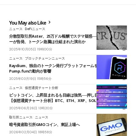
You May also Like
ニュース
DeFiニュース
分散型取引所Aster、25万ドル報酬でステマ疑惑──インフルエンサ
ーが告発、トークン急騰は仕組まれた演出か
2025年10月05日 19時00分
ニュース
ブロックチェーンニュース
Raydium、独自のトークン発行プラットフォームを開発中｜
Pump.funの動向が影響
2025年03月19日 15時56分
ニュース
仮想通貨チャート分析
ビットコイン、上昇阻まれるも目線は強気──押し目形成後が狙い目
【仮想通貨チャート分析】BTC、ETH、XRP、SOL
2025年06月26日 13時20分
取引所ニュース
ニュース
暗号資産取引所GMOコイン、東証上場へ
2026年02月04日 18時58分