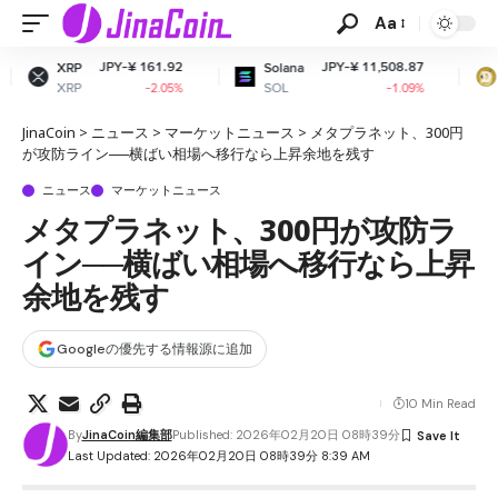
Aa
PY-¥ 161.92
JPY-¥ 11,508.87
JPY-
Solana
Dogecoin
SOL
DOGE
-2.05%
-1.09%
JinaCoin
>
ニュース
>
マーケットニュース
>
メタプラネット、300円
が攻防ライン──横ばい相場へ移行なら上昇余地を残す
ニュース
マーケットニュース
メタプラネット、300円が攻防ラ
イン──横ばい相場へ移行なら上昇
余地を残す
Googleの優先する情報源に追加
10 Min Read
By
JinaCoin編集部
Published: 2026年02月20日 08時39分
Last Updated: 2026年02月20日 08時39分 8:39 AM