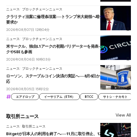
ニュース
ブロックチェーンニュース
クラリティ法案に倫理条項案──トランプ米大統領へ暗号資産事業の売却
要求か
2026年08月07日 12時04分
ニュース
ブロックチェーンニュース
米サークル、独自L1アークの初期バリデーターを発表――ブラックロッ
クやSBIも参画
2026年08月06日 16時03分
ニュース
ブロックチェーンニュース
ローソン、ステーブルコイン決済の実証へ──8月6日からJPYCやUSDC対
応
2026年08月05日 15時12分
#
エアドロップ
イーサリアム（ETH）
BTCC
サトシ・ナカモト
View All
取引所ニュース
ニュース
取引所ニュース
Bitgetが日本人の利用を終了へ──11月に取引停止、12月末に強制決済