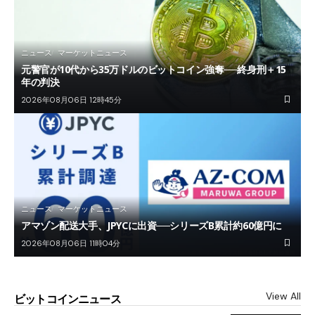
ニュース
マーケットニュース
元警官が10代から35万ドルのビットコイン強奪──終身刑＋15
年の判決
2026年08月06日 12時45分
ニュース
マーケットニュース
アマゾン配送大手、JPYCに出資──シリーズB累計約60億円に
2026年08月06日 11時04分
View All
ビットコインニュース