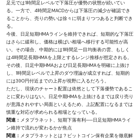
足元では1時間足レベルで下落圧が優勢の状態が続いてい
る。一方で、4時間足MACDからは下落圧の減少が確認でき
ることから、売りの勢いは徐々に弱まりつつあると判断でき
る。
今後、日足短期HMAラインを維持できれば、短期的な下落圧
はさらに緩和し、価格は横ばい相場へ移行する可能性が高
い。その場合、中期的には1時間足一目均衡表の雲、もしく
は4時間足長期HMAを上限とするレンジ推移が想定される。
その後、日足中期HMAおよび日足長期HMAを明確に上抜け
し、1時間足レベルで上昇のダウ理論が成立すれば、短期的
には390円付近までの上昇が視野に入るだろう。
ただし、現状のチャート配置は依然として下落優勢であるこ
とに変わりはない。日足中期HMAを上抜けるまでは戻り売り
が意識されやすい局面といえるため、上記配置になるまでは
慎重な対応が求められる相場となっている。
関連：
メタプラネット、短期下落有利──日足短期HMAライ
ン維持で流れが変わるかが焦点
関連：
メタプラネットとは？ビットコイン保有企業を徹底解