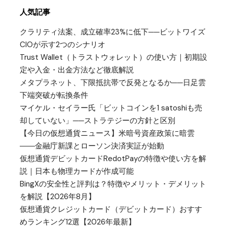
人気記事
クラリティ法案、成立確率23%に低下──ビットワイズ
CIOが示す2つのシナリオ
Trust Wallet（トラストウォレット）の使い方｜初期設
定や入金・出金方法など徹底解説
メタプラネット、下限抵抗帯で反発となるか──日足雲
下端突破が転換条件
マイケル・セイラー氏「ビットコインを1 satoshiも売
却していない」──ストラテジーの方針と区別
【今日の仮想通貨ニュース】米暗号資産政策に暗雲
――金融庁新課とローソン決済実証が始動
仮想通貨デビットカードRedotPayの特徴や使い方を解
説｜日本も物理カードが作成可能
BingXの安全性と評判は？特徴やメリット・デメリット
を解説【2026年8月】
仮想通貨クレジットカード（デビットカード）おすす
めランキング12選【2026年最新】