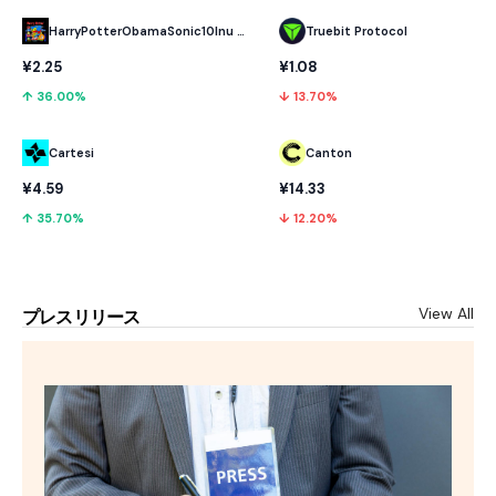
HarryPotterObamaSonic10Inu (ETH)
Truebit Protocol
¥2.25
¥1.08
↑ 36.00%
↓ 13.70%
Cartesi
Canton
¥4.59
¥14.33
↑ 35.70%
↓ 12.20%
View All
プレスリリース