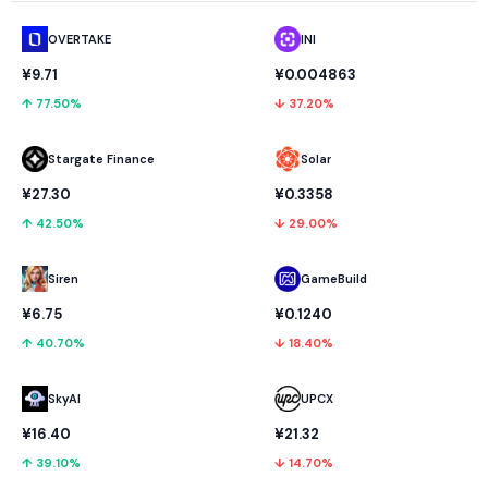
OVERTAKE
INI
¥9.71
¥0.004863
↑ 77.50%
↓ 37.20%
Stargate Finance
Solar
¥27.30
¥0.3358
↑ 42.50%
↓ 29.00%
GameBuild
Siren
¥0.1240
¥6.75
↓ 18.40%
↑ 40.70%
SkyAI
UPCX
¥16.40
¥21.32
↑ 39.10%
↓ 14.70%