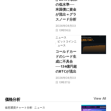
の低水準──
米国債に資金
が流出＝グラ
スノード分析
2026年08月03
日 13時56分
ニュース
ビットコインニ
ュース
コールドカー
ドのシード生
成に不具合
──134億円超
のBTCが流出
2026年08月03
日 13時37分
View All
価格分析
仮想通貨チャート分析
ニュース