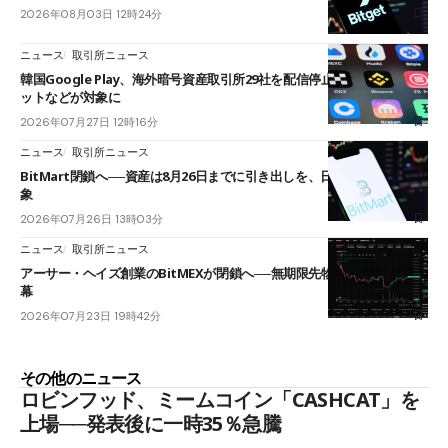
2026年08月03日 12時24分
ニュース
取引所ニュース
韓国Google Play、海外暗号資産取引所29社を配信停止──OKXやバイビ
ットなどが対象に
2026年07月27日 12時16分
ニュース
取引所ニュース
BitMart閉鎖へ──資産は8月26日までに引き出しを、日本人利用者も対
象
2026年07月26日 13時03分
ニュース
取引所ニュース
アーサー・ヘイズ創業のBitMEXが閉鎖へ──無期限先物を生んだ11年に
幕
2026年07月23日 19時42分
その他のニュース
ロビンフッド、ミームコイン「CASHCAT」を
上場──発表後に一時35％急騰