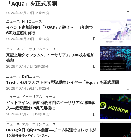
「Aqua」を正式展開
2026年07月29日 15時22分
ニュース
NFTニュース
イベント参加証NFT「POAP」が終了へ──5年超で
670万点超を発行
2026年08月04日 13時46分
ニュース
イーサリアムニュース
東証上場クオンタムS、イーサリアム1,000枚を追加
売却
2026年07月31日 12時29分
ニュース
DeFiニュース
1inch、セルフカストディ型流動性レイヤー「Aqua」を正式展開
2026年07月29日 15時22分
ニュース
イーサリアムニュース
ビットマイン、約31億円相当のイーサリアム追加購
入──総資産は1.9兆円規模に
2026年07月28日 12時06分
ニュース
アルトコインニュース
DEXEが1日で約90%急落──チーム関連ウォレットが
10億円分をバイナンスへ