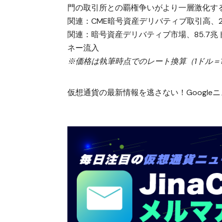
門の取引所との覇権争いがより一層激化す
関連：
CME暗号資産デリバティブ取引高、2
関連：
暗号資産デリバティブ市場、85.7兆ドル規
ネー流入
※価格は執筆時点でのレート換算（1ドル＝15
仮想通貨の最新情報を逃さない！Googleニュ