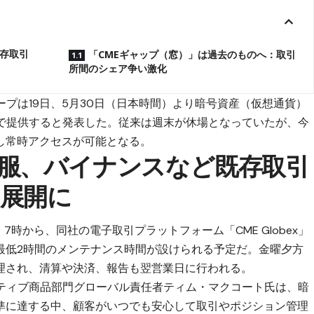
存取引
「CMEギャップ（窓）」は過去のものへ：取引
所間のシェア争い激化
ープは19日、5月30日（日本時間）より暗号資産（仮想通貨）
制で提供すると発表した。従来は週末が休場となっていたが、今
し常時アクセスが可能となる。
服、バイナンスなど既存取引
展開に
7時から、同社の電子取引プラットフォーム「CME Globex」
最低2時間のメンテナンス時間が設けられる予定だ。金曜夕方
理され、清算や決済、報告も翌営業日に行われる。
ナティブ商品部門グローバル責任者ティム・マクコート氏は、暗
準に達する中、顧客がいつでも安心して取引やポジション管理