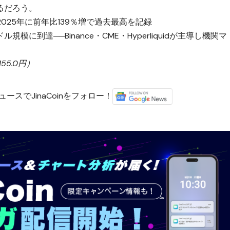
るだろう。
025年に前年比139％増で過去最高を記録
模に到達──Binance・CME・Hyperliquidが主導し機関マ
5.0円）
ースでJinaCoinをフォロー！