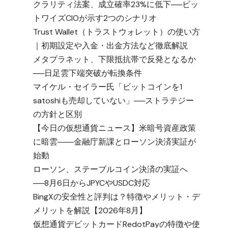
クラリティ法案、成立確率23%に低下──ビッ
トワイズCIOが示す2つのシナリオ
Trust Wallet（トラストウォレット）の使い方
｜初期設定や入金・出金方法など徹底解説
メタプラネット、下限抵抗帯で反発となるか
──日足雲下端突破が転換条件
マイケル・セイラー氏「ビットコインを1
satoshiも売却していない」──ストラテジー
の方針と区別
【今日の仮想通貨ニュース】米暗号資産政策
に暗雲――金融庁新課とローソン決済実証が
始動
ローソン、ステーブルコイン決済の実証へ
──8月6日からJPYCやUSDC対応
BingXの安全性と評判は？特徴やメリット・デ
メリットを解説【2026年8月】
仮想通貨デビットカードRedotPayの特徴や使