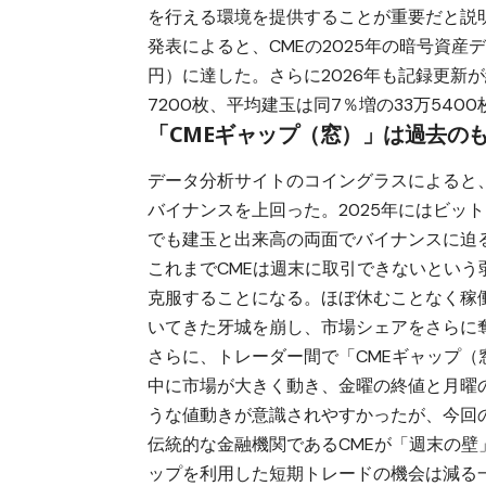
を行える環境を提供することが重要だと説
発表によると、CMEの2025年の暗号資産
円）に達した。さらに2026年も記録更新が
7200枚、平均建玉は同7％増の33万540
「CMEギャップ（窓）」は過去の
データ分析サイトのコイングラスによると、
バイナンスを上回った。2025年にはビッ
でも建玉と出来高の両面でバイナンスに迫
これまでCMEは週末に取引できないとい
克服することになる。ほぼ休むことなく稼
いてきた牙城を崩し、市場シェアをさらに
さらに、トレーダー間で「CMEギャップ
中に市場が大きく動き、金曜の終値と月曜
うな値動きが意識されやすかったが、今回の
伝統的な金融機関であるCMEが「週末の壁
ップを利用した短期トレードの機会は減る