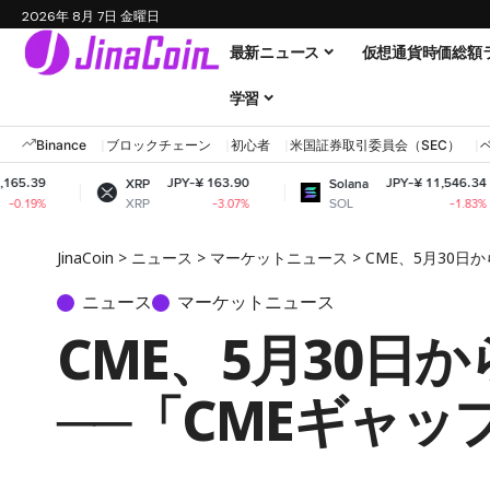
2026年 8月 7日 金曜日
最新ニュース
仮想通貨時価総額
学習
Binance
ブロックチェーン
初心者
米国証券取引委員会（SEC）
JPY-¥ 163.90
JPY-¥ 11,546.34
XRP
Solana
D
XRP
SOL
D
-3.07%
-1.83%
JinaCoin
>
ニュース
>
マーケットニュース
>
CME、5月30日
ニュース
マーケットニュース
CME、5月30日
──「CMEギャッ