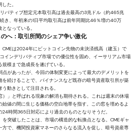
明した。
デリバティブ想定元本取引高は過去最高の3兆ドル（約465兆
続き、年初来の1日平均取引高は前年同期比46％増の40万
0枚となっている。
ものへ：取引所間のシェア争い激化
CMEは2024年にビットコイン先物の未決済残高（建玉）で
トコインデリバティブ市場での優位性を固め、イーサリアム市場
る規模まで急成長を遂げている。
う弱点があったが、今回の体制変更によって最大のデメリットを
働を続けることで、バイナンスなど既存の暗号資産取引所が築
奪う動きとして注目される。
（窓）」と呼ばれる現象の解消も期待される。これは週末の休場
の始値の間に生じる価格の空白地帯を指す。この窓を埋めるよ
24時間365日対応により過去のものとなりそうだ。
」を突破したことは、市場の構造的な転換点となる。CMEギャ
一方で、機関投資家マネーのさらなる流入を促し、暗号資産専