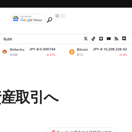
Bybit
JPY-¥ 0.000744
JPY-¥ 10,208,328.42
u
Bitcoin
Eth
BTC
ETH
-4.37%
-0.4%
資産取引へ