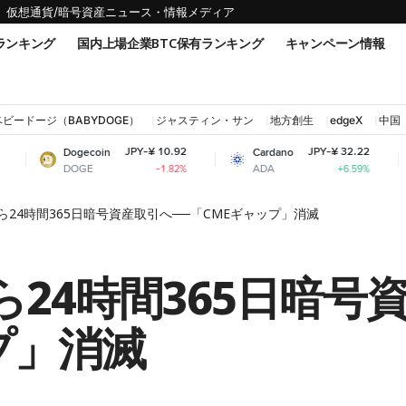
仮想通貨/暗号資産ニュース・情報メディア
ランキング
国内上場企業BTC保有ランキング
キャンペーン情報
ベビードージ（BABYDOGE）
ジャスティン・サン
地方創生
edgeX
中国
JPY-¥ 10.92
JPY-¥ 32.22
ogecoin
Cardano
Shiba In
OGE
ADA
SHIB
-1.82%
+6.59%
から24時間365日暗号資産取引へ──「CMEギャップ」消滅
から24時間365日暗号
プ」消滅