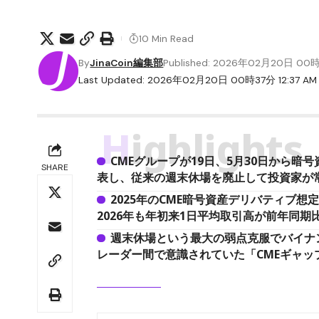
10 Min Read
By
JinaCoin編集部
Published: 2026年02月20日 00
Last Updated: 2026年02月20日 00時37分 12:37 AM
Highlights
CMEグループが19日、5月30日から暗
SHARE
表し、従来の週末休場を廃止して投資家が
2025年のCME暗号資産デリバティブ想
2026年も年初来1日平均取引高が前年同期比4
週末休場という最大の弱点克服でバイナ
レーダー間で意識されていた「CMEギャッ