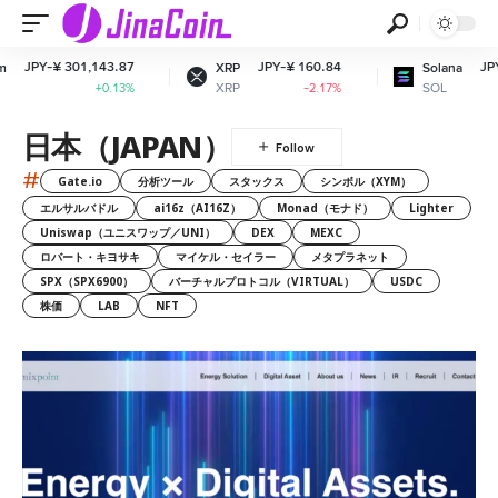
-¥ 301,143.87
JPY-¥ 160.84
JPY-¥ 11,
XRP
Solana
XRP
SOL
+0.13%
-2.17%
日本（JAPAN）
#
Gate.io
分析ツール
スタックス
シンボル（XYM）
エルサルバドル
ai16z（AI16Z）
Monad（モナド）
Lighter
Uniswap（ユニスワップ／UNI）
DEX
MEXC
ロバート・キヨサキ
マイケル・セイラー
メタプラネット
SPX（SPX6900）
バーチャルプロトコル（VIRTUAL）
USDC
株価
LAB
NFT