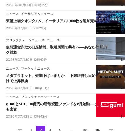
2026年08月03日 08時15分
ニュース
イーサリアムニュース
東証上場クオンタムS、イーサリアム1,000枚を追加売却
2026年07月31日 12時29分
ブロックチェーンニュース
ニュース
仮想通貨詐欺の口座情報、取引所間で共有へ──あなたの送金先もチェッ
ク対象
2026年07月30日 12時47分
ニュース
マーケットニュース
メタプラネット、短期下げ止まりか──下限維持し日足短期HMAを上抜
けで上昇転換
2026年07月30日 08時09分
ニュース
ブロックチェーンニュース
gumiとSBI、30億円の暗号資産ファンドを8月始動──大和証券グループ
も出資
2026年07月29日 10時42分
1
2
3
4
…
101
102