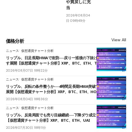
や買戻しに充
当
2026年08月04
日 09時49分
View All
価格分析
ニュース
仮想通貨チャート分析
リップル、日足長期HMAで攻防──戻り一巡後の下抜けで0.95ドルを試
す展開【仮想通貨チャート分析】XRP、BTC、ETH、TAKE
2026年08月07日 18時22分
ニュース
仮想通貨チャート分析
リップル、反転の条件整うか──4時間足長期HMA突破で雲下端を目指す
展開【仮想通貨チャート分析】XRP、BTC、ETH、HOME
2026年08月04日 18時36分
ニュース
仮想通貨チャート分析
リップル、反発局面でも売り目線継続──下降ダウ成立で下値追う展開
【仮想通貨チャート分析】XRP、BTC、ETH、UAI
2026年07月30日 18時11分