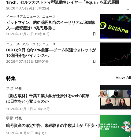
1inch、セルフカストディ型流動性レイヤー「Aqua」を正式展開
2026年07月29日 15時22分
イーサリアムニュース
ニュース
ビットマイン、約31億円相当のイーサリアム追加購
入──総資産は1.9兆円規模に
2026年07月28日 12時06分
ニュース
アルトコインニュース
DEXEが1日で約90%急落──チーム関連ウォレットが
10億円分をバイナンスへ
2026年07月23日 12時01分
View All
特集
学習
特集
【独占取材】千葉工業大学が仕掛けるweb3変革──「cJPY」とAIの融合
は日本をどう変えるのか
2026年07月13日 09時25分
学習
特集
暗号資産の確定申告、未経験者の半数以上が「不安・無理」
2026年06月13日 11時11分