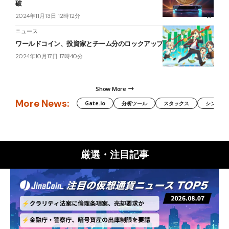
破
2024年11月13日 12時12分
ニュース
ワールドコイン、投資家とチーム分のロックアップ期間を延長
2024年10月17日 17時40分
Show More
More News:
Gate.io
分析ツール
スタックス
シンボル（
厳選・注目記事