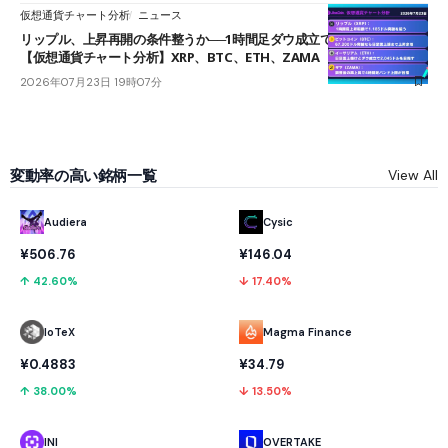
仮想通貨チャート分析
ニュース
リップル、上昇再開の条件整うか──1時間足ダウ成立で1.185ドルを狙う
【仮想通貨チャート分析】XRP、BTC、ETH、ZAMA
2026年07月23日 19時07分
変動率の高い銘柄一覧
View All
Audiera
Cysic
¥506.76
¥146.04
↑ 42.60%
↓ 17.40%
IoTeX
Magma Finance
¥0.4883
¥34.79
↑ 38.00%
↓ 13.50%
INI
OVERTAKE