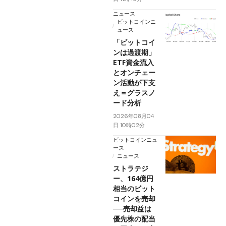
ニュース
ビットコインニ
ュース
「ビットコイ
ンは過渡期」
ETF資金流入
とオンチェー
ン活動が下支
え＝グラスノ
ード分析
2026年08月04
日 10時02分
ビットコインニュ
ース
ニュース
ストラテジ
ー、164億円
相当のビット
コインを売却
──売却益は
優先株の配当