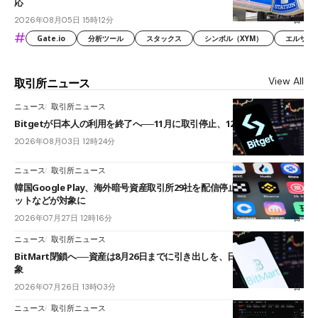
応
2026年08月05日 15時12分
#
Gate.io
分析ツール
スタックス
シンボル（XYM）
エルサル
View All
取引所ニュース
ニュース
取引所ニュース
Bitgetが日本人の利用を終了へ──11月に取引停止、12月末に強制決済
2026年08月03日 12時24分
ニュース
取引所ニュース
韓国Google Play、海外暗号資産取引所29社を配信停止──OKXやバイビ
ットなどが対象に
2026年07月27日 12時16分
ニュース
取引所ニュース
BitMart閉鎖へ──資産は8月26日までに引き出しを、日本人利用者も対
象
2026年07月26日 13時03分
ニュース
取引所ニュース