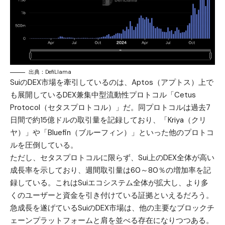
出典：DefiLlama
SuiのDEX市場を牽引しているのは、Aptos（アプトス）上で
も展開しているDEX兼集中型流動性プロトコル「Cetus
Protocol（セタスプロトコル）」だ。同プロトコルは過去7
日間で約15億ドルの取引量を記録しており、「Kriya（クリ
ヤ）」や「Bluefin（ブルーフィン）」といった他のプロトコ
ルを圧倒している。
ただし、セタスプロトコルに限らず、Sui上のDEX全体が高い
成長率を示しており、週間取引量は60～80％の増加率を記
録している。これはSuiエコシステム全体が拡大し、より多
くのユーザーと資金を引き付けている証拠といえるだろう。
急成長を遂げているSuiのDEX市場は、他の主要なブロックチ
ェーンプラットフォームと肩を並べる存在になりつつある。