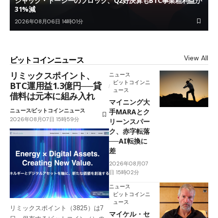
ジャック・ドーシーのブロック、Q2好決算もBTC事業粗利益が
31%減
2026年08月06日 14時01分
View All
ビットコインニュース
リミックスポイント、
ニュース
ビットコインニ
BTC運用益1.3億円──貸
ュース
借料は元本に組み入れ
マイニング大
ニュース
ビットコインニュース
手MARAとク
2026年08月07日 15時59分
リーンスパー
ク、赤字転落
──AI転換に
差
2026年08月07
日 15時02分
ニュース
ビットコインニ
ュース
リミックスポイント（3825）は7
マイケル・セ