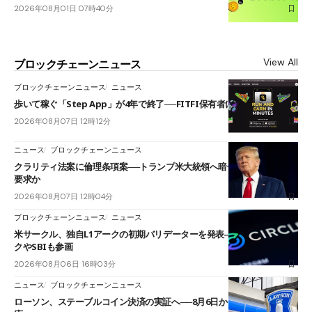
2026年08月01日 07時40分
View All
ブロックチェーンニュース
ブロックチェーンニュース
ニュース
歩いて稼ぐ「Step App」が4年で終了──FITFI保有者に対応呼びかけ
2026年08月07日 12時12分
ニュース
ブロックチェーンニュース
クラリティ法案に倫理条項案──トランプ米大統領へ暗号資産事業の売却
要求か
2026年08月07日 12時04分
ブロックチェーンニュース
ニュース
米サークル、独自L1アークの初期バリデーターを発表――ブラックロッ
クやSBIも参画
2026年08月06日 16時03分
ニュース
ブロックチェーンニュース
ローソン、ステーブルコイン決済の実証へ──8月6日からJPYCやUSDC対