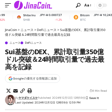
Aa
JPY-¥ 0.000727
JPY-¥ 10,243,128.01
ba Inu
Bitcoin
IB
BTC
-1.2%
-0.1%
JinaCoin
>
ニュース
>
DeFiニュース
>
Sui基盤のDEX、累計取引量350
億ドル突破＆24時間取引量で過去最高を記録
ニュース
DeFiニュース
Sui基盤のDEX、累計取引量350億
ドル突破＆24時間取引量で過去最
高を記録
Googleの優先する情報源に追加
8 Min Read
By
ヤマダケイスケ
Published: 2024年12月12日 12時59分
Last Updated: 2024年12月12日 12時59分 12:59 PM