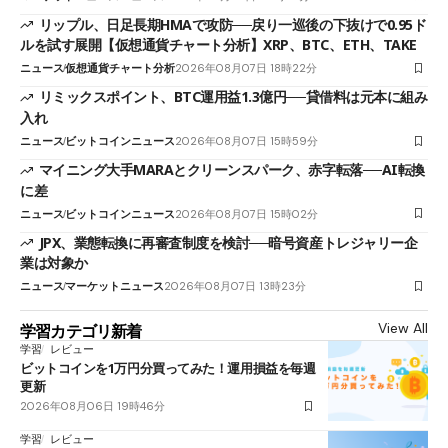
リップル、日足長期HMAで攻防──戻り一巡後の下抜けで0.95ド
ルを試す展開【仮想通貨チャート分析】XRP、BTC、ETH、TAKE
ニュース
仮想通貨チャート分析
2026年08月07日 18時22分
リミックスポイント、BTC運用益1.3億円──貸借料は元本に組み
入れ
ニュース
ビットコインニュース
2026年08月07日 15時59分
マイニング大手MARAとクリーンスパーク、赤字転落──AI転換
に差
ニュース
ビットコインニュース
2026年08月07日 15時02分
JPX、業態転換に再審査制度を検討──暗号資産トレジャリー企
業は対象か
ニュース
マーケットニュース
2026年08月07日 13時23分
View All
学習カテゴリ新着
学習
レビュー
ビットコインを1万円分買ってみた！運用損益を毎週
更新
2026年08月06日 19時46分
学習
レビュー