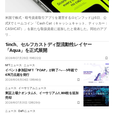
米国で株式・暗号資産取引アプリを運営するロビンフッドは6日、公
式Xでミームコイン「Cash Cat（キャッシュキャット、ティッカー：
CASHCAT）」を新たな取扱資産に追加したと発表した。同社のアプ
リ…
1inch、セルフカストディ型流動性レイヤー
「Aqua」を正式展開
2026年07月29日 15時22分
NFTニュース
ニュース
イベント参加証NFT「POAP」が終了へ──5年超で
670万点超を発行
2026年08月04日 13時46分
ニュース
イーサリアムニュース
東証上場クオンタムS、イーサリアム1,000枚を追加
売却
2026年07月31日 12時29分
ニュース
DeFiニュース