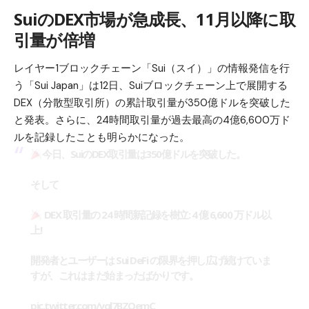
SuiのDEX市場が急成長、11月以降に取
引量が倍増
レイヤー1ブロックチェーン「Sui（スイ）」の情報発信を行
う「Sui Japan」は12日、Suiブロックチェーン上で展開する
DEX（分散型取引所）の累計取引量が350億ドルを突破した
と発表。さらに、24時間取引量が過去最高の4億6,600万ド
ルを記録したことも明らかになった。
今日、SuiのDEX取引量は350億ドルを突破した。
そして
DEX 取引量の 24 時間新記録を樹立: 4 億 6,600 万ドル以
上!
開発者とユーザーは Sui DeFi の限界を押し広げ続けていま
すが、これはまだ始まったばかりです。
pic.twitter.com/yql7BZQemC