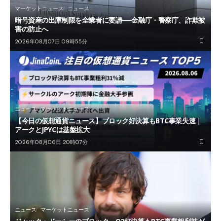
マーケットニュース
ニュース
暗号資産の出庫制限を全業者に要請──金融庁・警察庁、詐欺被
害の防止へ
2026年08月07日 09時55分
ニュース
マーケットニュース
【今日の仮想通貨ニュース】ブロック好決算もBTC事業失速｜
アークとJPYCは基盤拡大
2026年08月06日 20時07分
ニュース
マーケットニュース