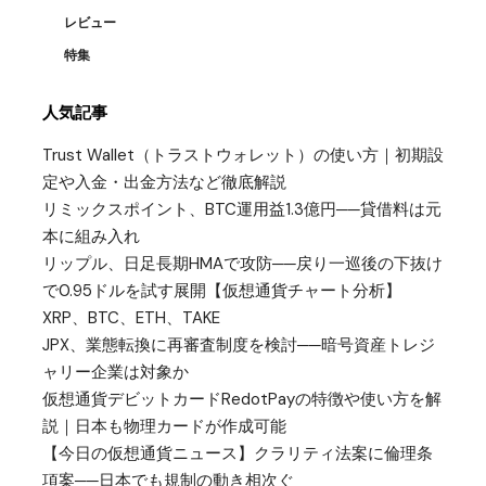
レビュー
特集
人気記事
Trust Wallet（トラストウォレット）の使い方｜初期設
定や入金・出金方法など徹底解説
リミックスポイント、BTC運用益1.3億円──貸借料は元
本に組み入れ
リップル、日足長期HMAで攻防──戻り一巡後の下抜け
で0.95ドルを試す展開【仮想通貨チャート分析】
XRP、BTC、ETH、TAKE
JPX、業態転換に再審査制度を検討──暗号資産トレジ
ャリー企業は対象か
仮想通貨デビットカードRedotPayの特徴や使い方を解
説｜日本も物理カードが作成可能
【今日の仮想通貨ニュース】クラリティ法案に倫理条
項案──日本でも規制の動き相次ぐ