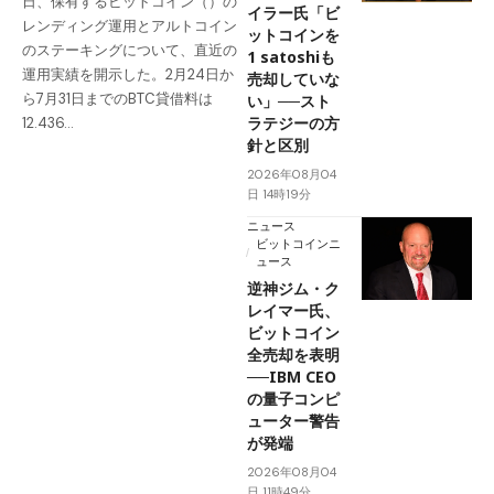
日、保有するビットコイン（）の
イラー氏「ビ
レンディング運用とアルトコイン
ットコインを
のステーキングについて、直近の
1 satoshiも
運用実績を開示した。2月24日か
売却していな
ら7月31日までのBTC貸借料は
い」──スト
ラテジーの方
12.436…
針と区別
2026年08月04
日 14時19分
ニュース
ビットコインニ
ュース
逆神ジム・ク
レイマー氏、
ビットコイン
全売却を表明
──IBM CEO
の量子コンピ
ューター警告
が発端
2026年08月04
日 11時49分