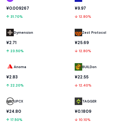
¥0.009267
¥9.97
↑ 31.70%
↓ 12.80%
Dymension
Zest Protocol
¥2.71
¥25.69
↑ 23.50%
↓ 12.80%
Anoma
BUILDon
¥2.83
¥22.55
↑ 22.20%
↓ 12.40%
UPCX
TAGGER
¥24.80
¥0.1809
↑ 17.50%
↓ 10.10%