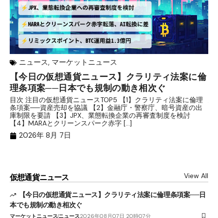
ニュース
,
マーケットニュース
【今日の仮想通貨ニュース】クラリティ法案に倫
リ
理条項案──日本でも規制の動き相次ぐ
下
分
目次 注目の仮想通貨ニュースTOP5 【1】クラリティ法案に倫理
条項案──資産売却を協議 【2】金融庁・警察庁、暗号資産の出
目
庫制限を要請 【3】JPX、業態転換企業の再審査制度を検討
ト
【4】MARAとクリーンスパーク赤字 […]
（
（X
2026年 8月 7日
View All
仮想通貨ニュース
【今日の仮想通貨ニュース】クラリティ法案に倫理条項案──日
本でも規制の動き相次ぐ
マーケットニュース
ニュース
2026年08月07日 20時07分