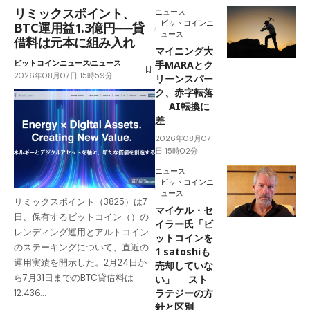
リミックスポイント、
ニュース
ビットコインニ
BTC運用益1.3億円──貸
ュース
借料は元本に組み入れ
マイニング大
ビットコインニュース
ニュース
手MARAとク
2026年08月07日 15時59分
リーンスパー
ク、赤字転落
──AI転換に
差
2026年08月07
日 15時02分
ニュース
ビットコインニ
ュース
リミックスポイント（3825）は7
マイケル・セ
日、保有するビットコイン（）の
イラー氏「ビ
レンディング運用とアルトコイン
ットコインを
のステーキングについて、直近の
1 satoshiも
運用実績を開示した。2月24日か
売却していな
ら7月31日までのBTC貸借料は
い」──スト
ラテジーの方
12.436…
針と区別