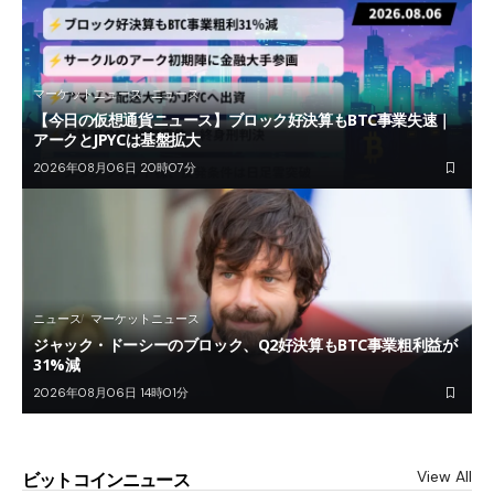
マーケットニュース
ニュース
【今日の仮想通貨ニュース】ブロック好決算もBTC事業失速｜
アークとJPYCは基盤拡大
2026年08月06日 20時07分
ニュース
マーケットニュース
ジャック・ドーシーのブロック、Q2好決算もBTC事業粗利益が
31%減
2026年08月06日 14時01分
View All
ビットコインニュース