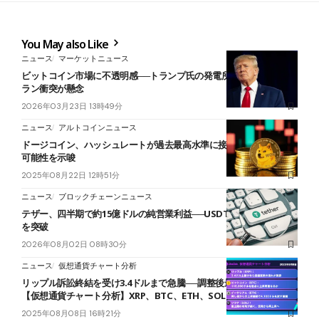
You May also Like
ニュース
マーケットニュース
ビットコイン市場に不透明感──トランプ氏の発電所攻撃警告で米イ
ラン衝突が懸念
2026年03月23日 13時49分
ニュース
アルトコインニュース
ドージコイン、ハッシュレートが過去最高水準に接近──価格上昇の
可能性を示唆
2025年08月22日 12時51分
ニュース
ブロックチェーンニュース
テザー、四半期で約15億ドルの純営業利益──USDTのシェアは60%
を突破
2026年08月02日 08時30分
ニュース
仮想通貨チャート分析
リップル訴訟終結を受け3.4ドルまで急騰──調整後最高値更新に期待
【仮想通貨チャート分析】XRP、BTC、ETH、SOL
2025年08月08日 16時21分