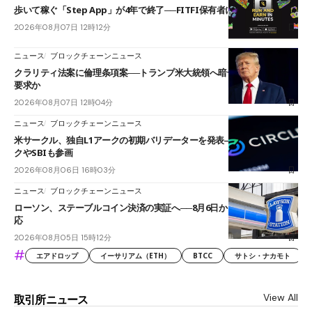
歩いて稼ぐ「Step App」が4年で終了──FITFI保有者に対応呼びかけ
2026年08月07日 12時12分
ニュース
ブロックチェーンニュース
クラリティ法案に倫理条項案──トランプ米大統領へ暗号資産事業の売却
要求か
2026年08月07日 12時04分
ニュース
ブロックチェーンニュース
米サークル、独自L1アークの初期バリデーターを発表――ブラックロッ
クやSBIも参画
2026年08月06日 16時03分
ニュース
ブロックチェーンニュース
ローソン、ステーブルコイン決済の実証へ──8月6日からJPYCやUSDC対
応
2026年08月05日 15時12分
#
エアドロップ
イーサリアム（ETH）
BTCC
サトシ・ナカモト
View All
取引所ニュース