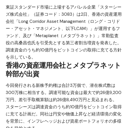
東証スタンダード市場に上場するアパレル企業「スターシー
ズ株式会社」（証券コード：3083）は2日、香港の資産運用
会社「Long Corridor Asset Management（ロング・コリド
ー・アセット・マネジメント、以下LCAM）」が運用するフ
ァンド、及び「Metaplanet（メタプラネット）」常勤監査
役の高桑昌也氏を引受先とする第三者割当増資を発表した。
調達資金のうち約10億円を
ビットコイン
の取得に充てる方針
を示している。
香港の資産運用会社とメタプラネット
幹部が出資
今回発行される新株予約権は合計3万個で、潜在株式数は
300万株に相当する。調達可能な資金は最大で約26億9,200
万円、差引手取概算額は約26億8,490万円と見込まれる。
スターシーズは調達資金のうち約10億円をビットコイン取得
に充てる計画だ。同社は円安や物価上昇など経済環境の変化
を背景に、インフレヘッジおよび資産ポートフォリオの多様