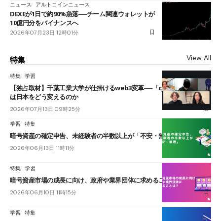
ニュース
アルトコインニュース
DEXEが1日で約90%急落──チーム関連ウォレットが
10億円分をバイナンスへ
2026年07月23日 12時01分
View All
特集
特集
学習
【独占取材】千葉工業大学が仕掛けるweb3変革──「cJPY」とAIの融合
は日本をどう変えるのか
2026年07月13日 09時25分
学習
特集
暗号資産の確定申告、未経験者の半数以上が「不安・無理」
2026年06月13日 11時11分
特集
学習
暗号資産市場の成長に向け、政府や業界団体に求めることは？
2026年06月10日 11時15分
学習
特集