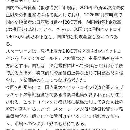
化を目的とする。
国内の暗号資産（仮想通貨）市場は、2016年の資金決済法改
正以降の制度整備を経て拡大しており、2025年1月末時点で
国内交換業者の口座数は延べ1,200万件、利用者預託金残高
は5兆円超に達している。さらに、米国では現物ビットコイ
ンETFが承認されるなど、国際的な制度基盤も整いつつあ
る。
スターシーズは、発行上限が2,100万枚と限られるビットコ
インを「デジタルゴールド」と位置づけ、中長期保有を基本
方針とする。同社は、法定通貨に比べて優れた価値保存手段
であると捉え、将来的な資産価値上昇を通じて財務基盤を強
化し、企業価値の向上につなげる考えだ。
今回の引受先には、国内最大のビットコイン投資企業メタプ
ラネットの常勤監査役である高桑昌也氏が含まれる点が注目
される。ビットコインを財務戦略に積極活用してきた同社の
幹部が関与することで、スターシーズが仮想通貨投資を財務
基盤強化の一環として位置付けていることに信頼性が加わ
り、市場へのシグナル効果も期待できる。