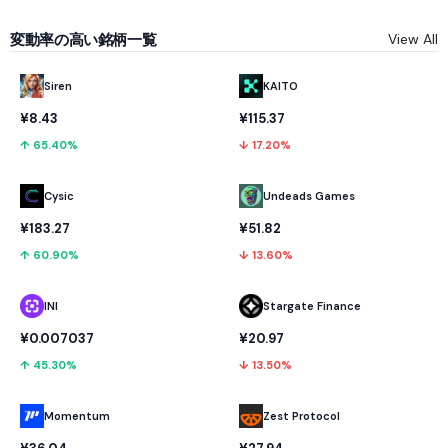
変動率の高い銘柄一覧
View All
KAITO
Siren
¥115.37
¥8.43
↓ 17.20%
↑ 65.40%
Cysic
Undeads Games
¥183.27
¥51.82
↑ 60.90%
↓ 13.60%
INI
Stargate Finance
¥0.007037
¥20.97
↑ 45.30%
↓ 13.50%
Momentum
Zest Protocol