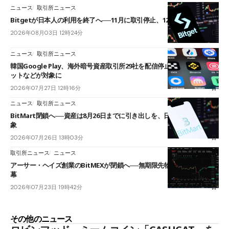
ニュース
取引所ニュース
Bitgetが日本人の利用を終了へ──11月に取引停止、12月末に強制決済
2026年08月03日 12時24分
ニュース
取引所ニュース
韓国Google Play、海外暗号資産取引所29社を配信停止──OKXやバイビ
ットなどが対象に
2026年07月27日 12時16分
ニュース
取引所ニュース
BitMart閉鎖へ──資産は8月26日までに引き出しを、日本人利用者も対
象
2026年07月26日 13時03分
取引所ニュース
ニュース
アーサー・ヘイズ創業のBitMEXが閉鎖へ──無期限先物を生んだ11年に
幕
2026年07月23日 19時42分
その他のニュース