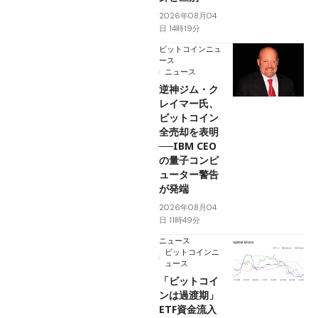
2026年08月04
日 14時19分
ビットコインニュ
ース
ニュース
逆神ジム・ク
レイマー氏、
ビットコイン
全売却を表明
──IBM CEO
の量子コンピ
ューター警告
が発端
2026年08月04
日 11時49分
ニュース
ビットコインニ
ュース
「ビットコイ
ンは過渡期」
ETF資金流入