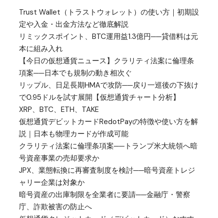
Trust Wallet（トラストウォレット）の使い方｜初期設
定や入金・出金方法など徹底解説
リミックスポイント、BTC運用益1.3億円──貸借料は元
本に組み入れ
【今日の仮想通貨ニュース】クラリティ法案に倫理条
項案──日本でも規制の動き相次ぐ
リップル、日足長期HMAで攻防──戻り一巡後の下抜け
で0.95ドルを試す展開【仮想通貨チャート分析】
XRP、BTC、ETH、TAKE
仮想通貨デビットカードRedotPayの特徴や使い方を解
説｜日本も物理カードが作成可能
クラリティ法案に倫理条項案──トランプ米大統領へ暗
号資産事業の売却要求か
JPX、業態転換に再審査制度を検討──暗号資産トレジ
ャリー企業は対象か
暗号資産の出庫制限を全業者に要請──金融庁・警察
庁、詐欺被害の防止へ