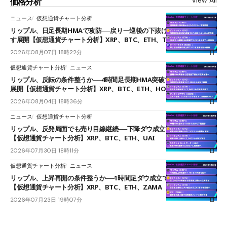
価格分析
ニュース
仮想通貨チャート分析
リップル、日足長期HMAで攻防──戻り一巡後の下抜けで0.95ドルを試
す展開【仮想通貨チャート分析】XRP、BTC、ETH、TAKE
2026年08月07日 18時22分
仮想通貨チャート分析
ニュース
リップル、反転の条件整うか──4時間足長期HMA突破で雲下端を目指す
展開【仮想通貨チャート分析】XRP、BTC、ETH、HOME
2026年08月04日 18時36分
ニュース
仮想通貨チャート分析
リップル、反発局面でも売り目線継続──下降ダウ成立で下値追う展開
【仮想通貨チャート分析】XRP、BTC、ETH、UAI
2026年07月30日 18時11分
仮想通貨チャート分析
ニュース
リップル、上昇再開の条件整うか──1時間足ダウ成立で1.185ドルを狙う
【仮想通貨チャート分析】XRP、BTC、ETH、ZAMA
2026年07月23日 19時07分