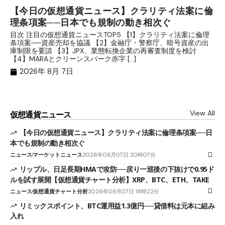
【今日の仮想通貨ニュース】クラリティ法案に倫
リ
理条項案──日本でも規制の動き相次ぐ
下
分
目次 注目の仮想通貨ニュースTOP5 【1】クラリティ法案に倫理
条項案──資産売却を協議 【2】金融庁・警察庁、暗号資産の出
目
庫制限を要請 【3】JPX、業態転換企業の再審査制度を検討
ト
【4】MARAとクリーンスパーク赤字 […]
（
（X
2026年 8月 7日
View All
仮想通貨ニュース
【今日の仮想通貨ニュース】クラリティ法案に倫理条項案──日
本でも規制の動き相次ぐ
ニュース
マーケットニュース
2026年08月07日 20時07分
リップル、日足長期HMAで攻防──戻り一巡後の下抜けで0.95ド
ルを試す展開【仮想通貨チャート分析】XRP、BTC、ETH、TAKE
ニュース
仮想通貨チャート分析
2026年08月07日 18時22分
リミックスポイント、BTC運用益1.3億円──貸借料は元本に組み
入れ