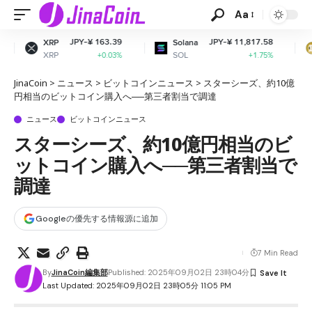
Aa
Y-¥ 163.39
JPY-¥ 11,817.58
JPY-¥
Solana
Dogecoin
SOL
DOGE
+0.03%
+1.75%
JinaCoin
>
ニュース
>
ビットコインニュース
>
スターシーズ、約10億
円相当のビットコイン購入へ──第三者割当で調達
ニュース
ビットコインニュース
スターシーズ、約10億円相当のビ
ットコイン購入へ──第三者割当で
調達
Googleの優先する情報源に追加
7 Min Read
By
JinaCoin編集部
Published: 2025年09月02日 23時04分
Last Updated: 2025年09月02日 23時05分 11:05 PM