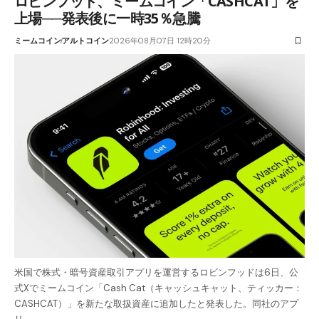
ロビンフッド、ミームコイン「CASHCAT」を
上場──発表後に一時35％急騰
ミームコイン
アルトコイン
2026年08月07日 12時20分
米国で株式・暗号資産取引アプリを運営するロビンフッドは6日、公
式Xでミームコイン「Cash Cat（キャッシュキャット、ティッカー：
CASHCAT）」を新たな取扱資産に追加したと発表した。同社のアプ