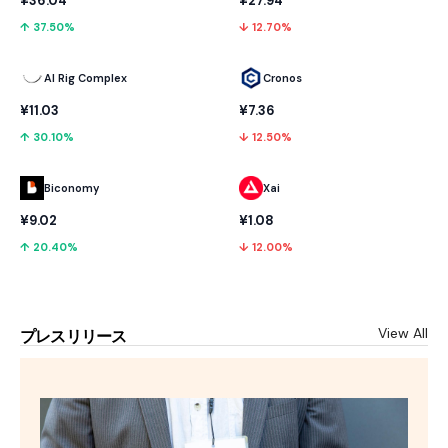
¥36.04
¥27.94
↑ 37.50%
↓ 12.70%
AI Rig Complex
Cronos
¥11.03
¥7.36
↑ 30.10%
↓ 12.50%
Biconomy
Xai
¥9.02
¥1.08
↑ 20.40%
↓ 12.00%
View All
プレスリリース