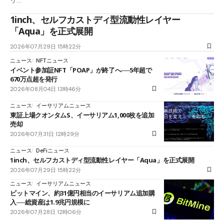
リ…
1inch、セルフカストディ型流動性レイヤー
「Aqua」を正式展開
2026年07月29日 15時22分
ニュース
NFTニュース
イベント参加証NFT「POAP」が終了へ──5年超で
670万点超を発行
2026年08月04日 13時46分
ニュース
イーサリアムニュース
東証上場クオンタムS、イーサリアム1,000枚を追加
売却
2026年07月31日 12時29分
ニュース
DeFiニュース
1inch、セルフカストディ型流動性レイヤー「Aqua」を正式展開
2026年07月29日 15時22分
ニュース
イーサリアムニュース
ビットマイン、約31億円相当のイーサリアム追加購
入──総資産は1.9兆円規模に
2026年07月28日 12時06分