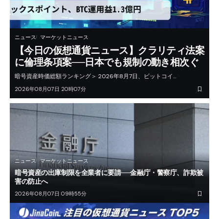
ニュース
マーケットニュース
【今日の仮想通貨ニュース】クラリティ法案
に倫理条項案──日本でも規制の動き相次ぐ
暗号資産時価総額ランキング＞ 2026年8月7日、ビットコイ…
2026年08月07日 20時07分
ニュース
マーケットニュース
暗号資産の出庫制限を全業者に要請──金融庁・警察庁、詐欺被
害の防止へ
2026年08月07日 09時55分