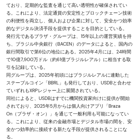
ており、定期的な監査を通じて高い透明性が確保されてい
る。これにより、法定通貨の安定性とブロックチェーン技術
の利便性を両立し、個人および企業に対して、安全かつ効率
的なデジタル決済手段を提供することを目的としている。
発行元であるブラザ・グループは、15年以上の運営実績を持
ち、ブラジル中央銀行（BACEN）のデータによると、国内の
銀行間取引で第6位の地位にある。2025年4月には、24時間
で10億7,900万ドル（約61億ブラジルレアル）に相当する取
引を記録している。
同グループは、2025年初頭にはブラジルレアルに連動した
ステーブルコイン「BBRL」も発行しており、USDBと合わせ
ていずれもXRPレジャー上に展開されている。
同社によると、USDBはすでに機関投資家向けに提供が開始
されており、2025年5月からは個人向けアプリ「Braza
On（ブラザ・オン）」を通じて一般利用も可能になってい
る。これにより、従来の金融市場とデジタル市場の間を、安
全かつ効率的に接続する新たな手段が提供されることにな
る。