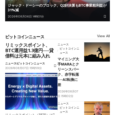
ジャック・ドーシーのブロック、Q2好決算もBTC事業粗利益が
31%減
2026年08月06日 14時01分
View All
ビットコインニュース
リミックスポイント、
ニュース
ビットコインニ
BTC運用益1.3億円──貸
ュース
借料は元本に組み入れ
マイニング大
ニュース
ビットコインニュース
手MARAとク
2026年08月07日 15時59分
リーンスパー
ク、赤字転落
──AI転換に
差
2026年08月07
日 15時02分
ニュース
ビットコインニ
ュース
リミックスポイント（3825）は7