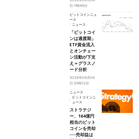
2026年08月04
日 11時49分
ビットコインニュ
ース
ニュース
「ビットコイ
ンは過渡期」
ETF資金流入
とオンチェー
ン活動が下支
え＝グラスノ
ード分析
2026年08月04
日 10時02分
ニュース
ビットコインニ
ュース
ストラテジ
ー、164億円
相当のビット
コインを売却
──売却益は