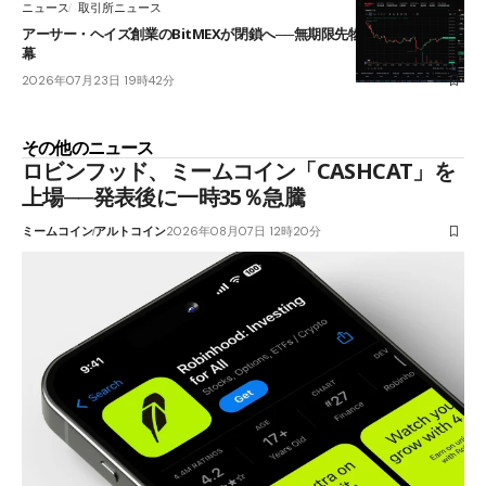
ニュース
取引所ニュース
アーサー・ヘイズ創業のBitMEXが閉鎖へ──無期限先物を生んだ11年に
幕
2026年07月23日 19時42分
その他のニュース
ロビンフッド、ミームコイン「CASHCAT」を
上場──発表後に一時35％急騰
ミームコイン
アルトコイン
2026年08月07日 12時20分