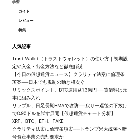
学習
ガイド
レビュー
特集
人気記事
Trust Wallet（トラストウォレット）の使い方｜初期設
定や入金・出金方法など徹底解説
【今日の仮想通貨ニュース】クラリティ法案に倫理条
項案──日本でも規制の動き相次ぐ
リミックスポイント、BTC運用益1.3億円──貸借料は元
本に組み入れ
リップル、日足長期HMAで攻防──戻り一巡後の下抜け
で0.95ドルを試す展開【仮想通貨チャート分析】
XRP、BTC、ETH、TAKE
クラリティ法案に倫理条項案──トランプ米大統領へ暗
号資産事業の売却要求か