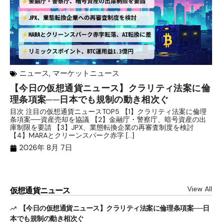
ニュース
,
マーケットニュース
【今日の仮想通貨ニュース】クラリティ法案に倫
リ
理条項案──日本でも規制の動き相次ぐ
下
分
目次 注目の仮想通貨ニュースTOP5 【1】クラリティ法案に倫理
条項案──資産売却を協議 【2】金融庁・警察庁、暗号資産の出
目
庫制限を要請 【3】JPX、業態転換企業の再審査制度を検討
ト
【4】MARAとクリーンスパーク赤字 […]
（
（X
2026年 8月 7日
View All
仮想通貨ニュース
【今日の仮想通貨ニュース】クラリティ法案に倫理条項案──日
本でも規制の動き相次ぐ