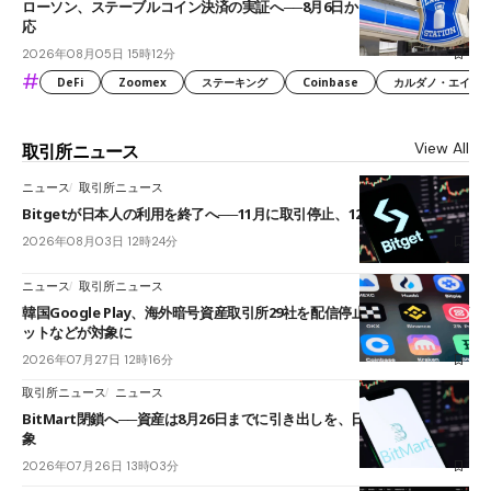
ローソン、ステーブルコイン決済の実証へ──8月6日からJPYCやUSDC対
応
2026年08月05日 15時12分
#
DeFi
Zoomex
ステーキング
Coinbase
カルダノ・エイダ（Ca
View All
取引所ニュース
ニュース
取引所ニュース
Bitgetが日本人の利用を終了へ──11月に取引停止、12月末に強制決済
2026年08月03日 12時24分
ニュース
取引所ニュース
韓国Google Play、海外暗号資産取引所29社を配信停止──OKXやバイビ
ットなどが対象に
2026年07月27日 12時16分
取引所ニュース
ニュース
BitMart閉鎖へ──資産は8月26日までに引き出しを、日本人利用者も対
象
2026年07月26日 13時03分