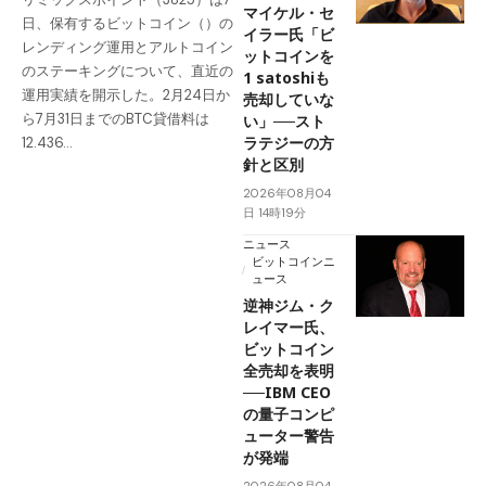
マイケル・セ
日、保有するビットコイン（）の
イラー氏「ビ
レンディング運用とアルトコイン
ットコインを
のステーキングについて、直近の
1 satoshiも
運用実績を開示した。2月24日か
売却していな
ら7月31日までのBTC貸借料は
い」──スト
ラテジーの方
12.436…
針と区別
2026年08月04
日 14時19分
ニュース
ビットコインニ
ュース
逆神ジム・ク
レイマー氏、
ビットコイン
全売却を表明
──IBM CEO
の量子コンピ
ューター警告
が発端