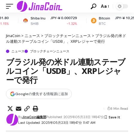
Aa
JPY-¥ 0.000729
JPY-¥ 10,253,634.43
hiba Inu
Bitcoin
HIB
BTC
-1.32%
+0.95%
JinaCoin
>
ニュース
>
ブロックチェーンニュース
>
ブラジル発の米ド
ル連動ステーブルコイン「USDB」、XRPレジャーで発行
ニュース
ブロックチェーンニュース
ブラジル発の米ドル連動ステーブ
ルコイン「USDB」、XRPレジャ
ーで発行
Googleの優先する情報源に追加
8 Min Read
By
JinaCoin編集部
Published: 2025年05月23日 11時47分
Last Updated: 2025年05月23日 11時47分 11:47 AM