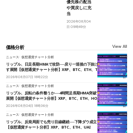
優先株の配当
や買戻しに充
当
2026年08月04
日 09時49分
View All
価格分析
ニュース
仮想通貨チャート分析
リップル、日足長期HMAで攻防──戻り一巡後の下抜けで0.95ドルを試
す展開【仮想通貨チャート分析】XRP、BTC、ETH、TAKE
2026年08月07日 18時22分
ニュース
仮想通貨チャート分析
リップル、反転の条件整うか──4時間足長期HMA突破で雲下端を目指す
展開【仮想通貨チャート分析】XRP、BTC、ETH、HOME
2026年08月04日 18時36分
ニュース
仮想通貨チャート分析
リップル、反発局面でも売り目線継続──下降ダウ成立で下値追う展開
【仮想通貨チャート分析】XRP、BTC、ETH、UAI