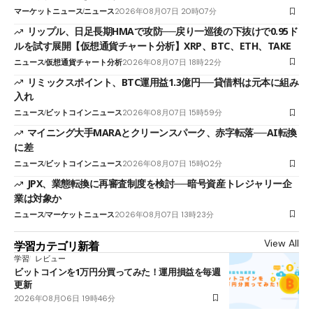
マーケットニュース
ニュース
2026年08月07日 20時07分
リップル、日足長期HMAで攻防──戻り一巡後の下抜けで0.95ド
ルを試す展開【仮想通貨チャート分析】XRP、BTC、ETH、TAKE
ニュース
仮想通貨チャート分析
2026年08月07日 18時22分
リミックスポイント、BTC運用益1.3億円──貸借料は元本に組み
入れ
ニュース
ビットコインニュース
2026年08月07日 15時59分
マイニング大手MARAとクリーンスパーク、赤字転落──AI転換
に差
ニュース
ビットコインニュース
2026年08月07日 15時02分
JPX、業態転換に再審査制度を検討──暗号資産トレジャリー企
業は対象か
ニュース
マーケットニュース
2026年08月07日 13時23分
View All
学習カテゴリ新着
学習
レビュー
ビットコインを1万円分買ってみた！運用損益を毎週
更新
2026年08月06日 19時46分