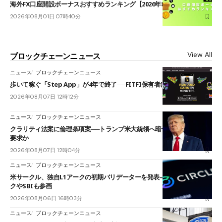
海外FX口座開設ボーナスおすすめランキング【2026年8月最新】
2026年08月01日 07時40分
View All
ブロックチェーンニュース
ニュース
ブロックチェーンニュース
歩いて稼ぐ「Step App」が4年で終了──FITFI保有者に対応呼びかけ
2026年08月07日 12時12分
ニュース
ブロックチェーンニュース
クラリティ法案に倫理条項案──トランプ米大統領へ暗号資産事業の売却
要求か
2026年08月07日 12時04分
ニュース
ブロックチェーンニュース
米サークル、独自L1アークの初期バリデーターを発表――ブラックロッ
クやSBIも参画
2026年08月06日 16時03分
ニュース
ブロックチェーンニュース