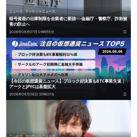
ニュース
マーケットニュース
暗号資産の出庫制限を全業者に要請──金融庁・警察庁、詐欺被
害の防止へ
2026年08月07日 09時55分
マーケットニュース
ニュース
【今日の仮想通貨ニュース】ブロック好決算もBTC事業失速｜
アークとJPYCは基盤拡大
2026年08月06日 20時07分
ニュース
マーケットニュース