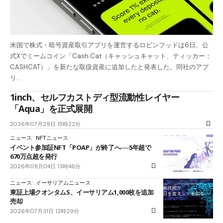
米国で株式・暗号資産取引アプリを運営するロビンフッドは6日、公
式Xでミームコイン「Cash Cat（キャッシュキャット、ティッカー：
CASHCAT）」を新たな取扱資産に追加したと発表した。同社のアプ
リ…
1inch、セルフカストディ型流動性レイヤー
「Aqua」を正式展開
2026年07月29日 15時22分
ニュース
NFTニュース
イベント参加証NFT「POAP」が終了へ──5年超で
670万点超を発行
2026年08月04日 13時46分
ニュース
イーサリアムニュース
東証上場クオンタムS、イーサリアム1,000枚を追加
売却
2026年07月31日 12時29分