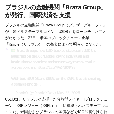
ブラジルの金融機関「Braza Group」
が発行、国際決済を支援
ブラジルの金融機関「Braza Group（ブラザ・グループ）」
が、米ドルステーブルコイン「USDB」をローンチしたこと
がわかった。22日、米国のブロックチェーン企業
「Ripple（リップル）」の発表によって明らかになった。
Braza Group’s new USD-backed stablecoin, USDB, is
launching on the XRP Ledger, giving individuals and
institutions a seamless and secure way to move value
across borders.
https://t.co/YAj6NBXPYy
With both
$USDB
and
$BBRL
on the XRPL, Braza is creating
a scalable bridge…
— RippleX (@RippleXDev)
May 22, 2025
USDBは、リップルが支援した分散型レイヤー1ブロックチェ
ーン「XRPレジャー（XRPL）」上に構築されたステーブルコ
インだ。米国およびブラジルの国債などで100％裏付けられ