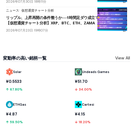
2026年07月30日 18時11分
ニュース
仮想通貨チャート分析
リップル、上昇再開の条件整うか──1時間足ダウ成立で1.185ドルを狙う
【仮想通貨チャート分析】XRP、BTC、ETH、ZAMA
2026年07月23日 19時07分
変動率の高い銘柄一覧
View All
Solar
Undeads Games
¥0.5533
¥51.70
↑ 67.80%
↓ 34.00%
ETHGas
Cartesi
¥4.87
¥4.15
↑ 59.50%
↓ 18.20%