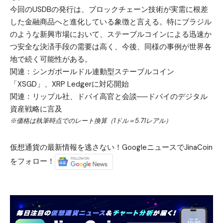
今回のUSDBの発行は、ブロックチェーン技術が実需に根差
した金融商品へと進化している象徴と言える。特にブラジル
のような新興市場において、ステーブルコインによる迅速か
つ安全な決済手段の需要は高く、今後、同様の事例が世界各
地で続く可能性がある。
関連：
シンガポールドル連動型ステーブルコイン
「XSGD」、XRP Ledgerに対応開始
関連：
リップル社、ドバイ高官と会談──ドバイのデジタル
資産戦略に言及
※価格は執筆時点でのレート換算（1ドル＝5.71レアル）
仮想通貨の最新情報を逃さない！GoogleニュースでJinaCoin
をフォロー！