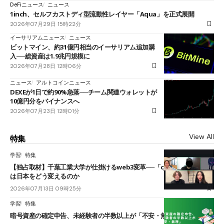
DeFiニュース
ニュース
1inch、セルフカストディ型流動性レイヤー「Aqua」を正式展開
2026年07月29日 15時22分
イーサリアムニュース
ニュース
ビットマイン、約31億円相当のイーサリアム追加購
入──総資産は1.9兆円規模に
2026年07月28日 12時06分
ニュース
アルトコインニュース
DEXEが1日で約90%急落──チーム関連ウォレットが
10億円分をバイナンスへ
2026年07月23日 12時01分
View All
特集
学習
特集
【独占取材】千葉工業大学が仕掛けるweb3変革──「cJPY」とAIの融合
は日本をどう変えるのか
2026年07月13日 09時25分
学習
特集
暗号資産の確定申告、未経験者の半数以上が「不安・無理」