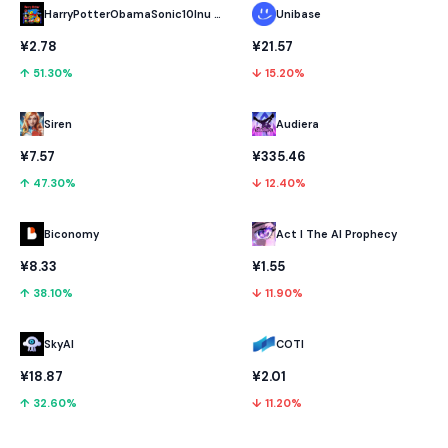
HarryPotterObamaSonic10Inu (ETH)
Unibase
¥2.78
¥21.57
↑ 51.30%
↓ 15.20%
Audiera
Siren
¥335.46
¥7.57
↓ 12.40%
↑ 47.30%
Biconomy
Act I The AI Prophecy
¥8.33
¥1.55
↑ 38.10%
↓ 11.90%
SkyAI
COTI
¥18.87
¥2.01
↑ 32.60%
↓ 11.20%