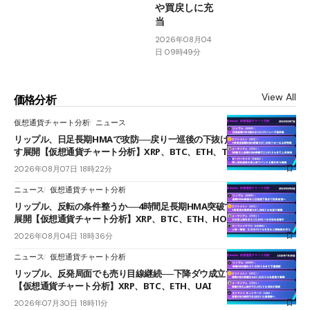
や買戻しに充
当
2026年08月04
日 09時49分
View All
価格分析
仮想通貨チャート分析
ニュース
リップル、日足長期HMAで攻防──戻り一巡後の下抜けで0.95ドルを試
す展開【仮想通貨チャート分析】XRP、BTC、ETH、TAKE
2026年08月07日 18時22分
ニュース
仮想通貨チャート分析
リップル、反転の条件整うか──4時間足長期HMA突破で雲下端を目指す
展開【仮想通貨チャート分析】XRP、BTC、ETH、HOME
2026年08月04日 18時36分
ニュース
仮想通貨チャート分析
リップル、反発局面でも売り目線継続──下降ダウ成立で下値追う展開
【仮想通貨チャート分析】XRP、BTC、ETH、UAI
2026年07月30日 18時11分