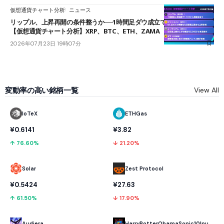
仮想通貨チャート分析
ニュース
リップル、上昇再開の条件整うか──1時間足ダウ成立で1.185ドルを狙う
【仮想通貨チャート分析】XRP、BTC、ETH、ZAMA
2026年07月23日 19時07分
変動率の高い銘柄一覧
View All
IoTeX
ETHGas
¥0.6141
¥3.82
↑ 76.60%
↓ 21.20%
Solar
Zest Protocol
¥0.5424
¥27.63
↑ 61.50%
↓ 17.90%
Audiera
HarryPotterObamaSonic10Inu (ETH)