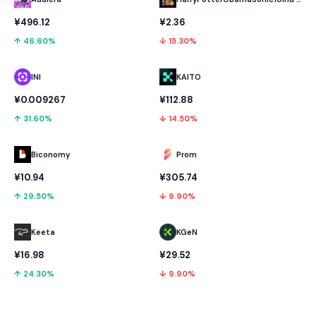
¥496.12
¥2.36
↑ 46.60%
↓ 15.30%
INI
KAITO
¥0.009267
¥112.88
↑ 31.60%
↓ 14.50%
Biconomy
Prom
¥10.94
¥305.74
↑ 29.50%
↓ 9.90%
Keeta
KGeN
¥16.98
¥29.52
↑ 24.30%
↓ 9.90%