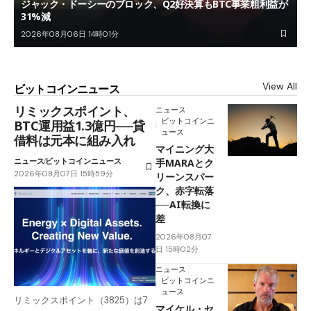
ジャック・ドーシーのブロック、Q2好決算もBTC事業粗利益が
31%減
2026年08月06日 14時01分
View All
ビットコインニュース
リミックスポイント、
ニュース
ビットコインニ
BTC運用益1.3億円──貸
ュース
借料は元本に組み入れ
マイニング大
ニュース
ビットコインニュース
手MARAとク
2026年08月07日 15時59分
リーンスパー
ク、赤字転落
──AI転換に
差
2026年08月07
日 15時02分
ニュース
ビットコインニ
ュース
リミックスポイント（3825）は7
マイケル・セ