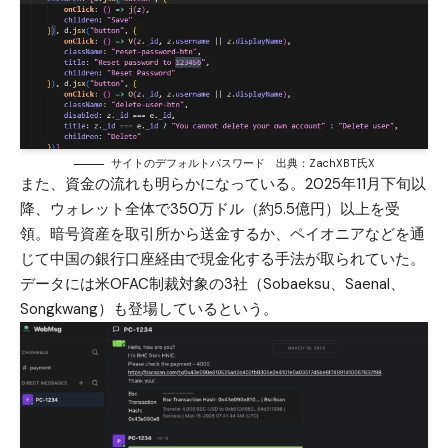
サイトのデフォルトパスワード 出典：ZachXBT氏X
また、資金の流れも明らかになっている。2025年11月下旬以
降、ウォレット全体で350万ドル（約5.5億円）以上を受
領。暗号資産を取引所から送金するか、ペイオニアなどを通
じて中国の銀行口座経由で現金化する手法が取られていた。
データには米OFAC制裁対象の3社（Sobaeksu、Saenal、
Songkwang）も登場しているという。