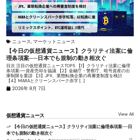
ニュース
,
マーケットニュース
【今日の仮想通貨ニュース】クラリティ法案に倫
リ
理条項案──日本でも規制の動き相次ぐ
下
分
目次 注目の仮想通貨ニュースTOP5 【1】クラリティ法案に倫理
条項案──資産売却を協議 【2】金融庁・警察庁、暗号資産の出
目
庫制限を要請 【3】JPX、業態転換企業の再審査制度を検討
ト
【4】MARAとクリーンスパーク赤字 […]
（
（X
2026年 8月 7日
View All
仮想通貨ニュース
【今日の仮想通貨ニュース】クラリティ法案に倫理条項案──日
本でも規制の動き相次ぐ