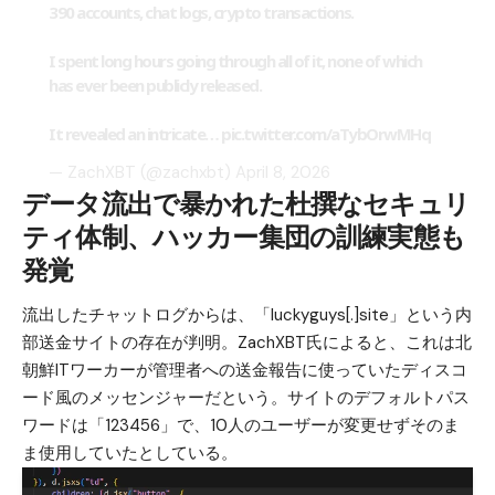
390 accounts, chat logs, crypto transactions.
I spent long hours going through all of it, none of which
has ever been publicly released.
It revealed an intricate…
pic.twitter.com/aTybOrwMHq
— ZachXBT (@zachxbt)
April 8, 2026
データ流出で暴かれた杜撰なセキュリ
ティ体制、ハッカー集団の訓練実態も
発覚
流出したチャットログからは、「luckyguys[.]site」という内
部送金サイトの存在が判明。ZachXBT氏によると、これは北
朝鮮ITワーカーが管理者への送金報告に使っていたディスコ
ード風のメッセンジャーだという。サイトのデフォルトパス
ワードは「123456」で、10人のユーザーが変更せずそのま
ま使用していたとしている。