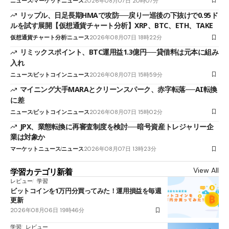
ニュース
マーケットニュース
2026年08月07日 20時07分
リップル、日足長期HMAで攻防──戻り一巡後の下抜けで0.95ド
ルを試す展開【仮想通貨チャート分析】XRP、BTC、ETH、TAKE
仮想通貨チャート分析
ニュース
2026年08月07日 18時22分
リミックスポイント、BTC運用益1.3億円──貸借料は元本に組み
入れ
ニュース
ビットコインニュース
2026年08月07日 15時59分
マイニング大手MARAとクリーンスパーク、赤字転落──AI転換
に差
ニュース
ビットコインニュース
2026年08月07日 15時02分
JPX、業態転換に再審査制度を検討──暗号資産トレジャリー企
業は対象か
マーケットニュース
ニュース
2026年08月07日 13時23分
View All
学習カテゴリ新着
レビュー
学習
ビットコインを1万円分買ってみた！運用損益を毎週
更新
2026年08月06日 19時46分
学習
レビュー