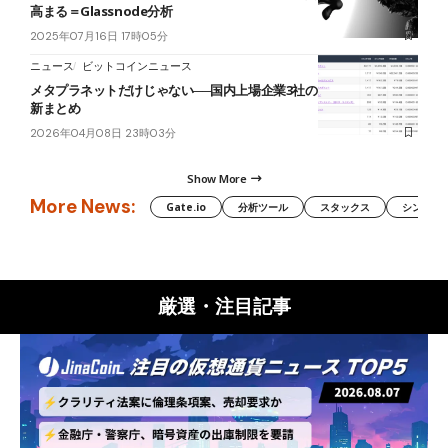
高まる＝Glassnode分析
2025年07月16日 17時05分
ニュース
ビットコインニュース
メタプラネットだけじゃない──国内上場企業3社のBTC戦略、4月最
新まとめ
2026年04月08日 23時03分
Show More
More News:
Gate.io
分析ツール
スタックス
シンボル（
厳選・注目記事