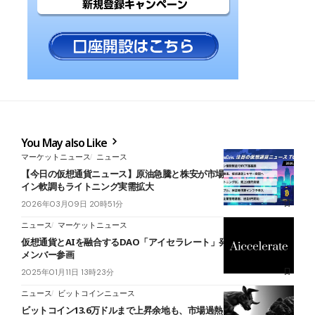
You May also Like
マーケットニュース
ニュース
【今日の仮想通貨ニュース】原油急騰と株安が市場圧迫｜ビットコ
イン軟調もライトニング実需拡大
2026年03月09日 20時51分
ニュース
マーケットニュース
仮想通貨とAIを融合するDAO「アイセラレート」発足｜巨大企業の
メンバー参画
2025年01月11日 13時23分
ニュース
ビットコインニュース
ビットコイン13.6万ドルまで上昇余地も、市場過熱で短期調整リスク