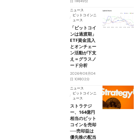
日 11時49分
ニュース
ビットコインニ
ュース
「ビットコイ
ンは過渡期」
ETF資金流入
とオンチェー
ン活動が下支
え＝グラスノ
ード分析
2026年08月04
日 10時02分
ニュース
ビットコインニ
ュース
ストラテジ
ー、164億円
相当のビット
コインを売却
──売却益は
優先株の配当