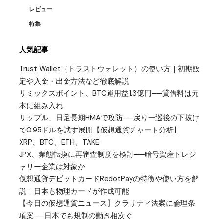
レビュー
特集
人気記事
Trust Wallet（トラストウォレット）の使い方｜初期設
定や入金・出金方法など徹底解説
リミックスポイント、BTC運用益1.3億円──貸借料は元
本に組み入れ
リップル、日足長期HMAで攻防──戻り一巡後の下抜け
で0.95ドルを試す展開【仮想通貨チャート分析】
XRP、BTC、ETH、TAKE
JPX、業態転換に再審査制度を検討──暗号資産トレジ
ャリー企業は対象か
仮想通貨デビットカードRedotPayの特徴や使い方を解
説｜日本も物理カードが作成可能
【今日の仮想通貨ニュース】クラリティ法案に倫理条
項案──日本でも規制の動き相次ぐ