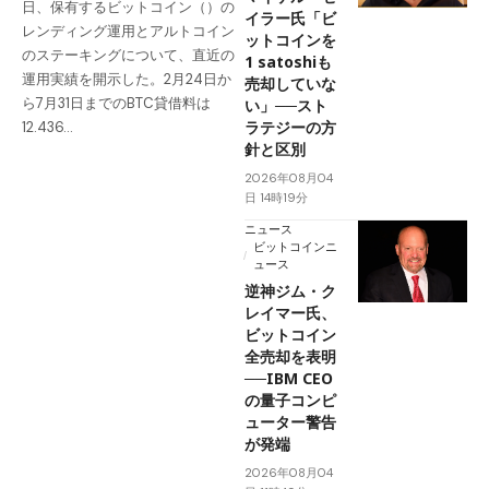
日、保有するビットコイン（）の
イラー氏「ビ
レンディング運用とアルトコイン
ットコインを
のステーキングについて、直近の
1 satoshiも
運用実績を開示した。2月24日か
売却していな
ら7月31日までのBTC貸借料は
い」──スト
ラテジーの方
12.436…
針と区別
2026年08月04
日 14時19分
ニュース
ビットコインニ
ュース
逆神ジム・ク
レイマー氏、
ビットコイン
全売却を表明
──IBM CEO
の量子コンピ
ューター警告
が発端
2026年08月04