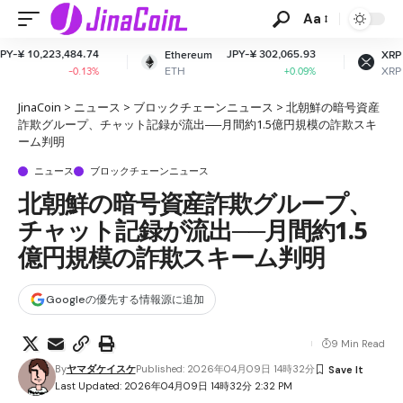
Aa
JPY-¥ 302,065.93
JPY-¥ 163.35
Ethereum
XRP
ETH
XRP
+0.09%
+0.47%
JinaCoin
>
ニュース
>
ブロックチェーンニュース
>
北朝鮮の暗号資産
詐欺グループ、チャット記録が流出──月間約1.5億円規模の詐欺スキ
ーム判明
ニュース
ブロックチェーンニュース
北朝鮮の暗号資産詐欺グループ、
チャット記録が流出──月間約1.5
億円規模の詐欺スキーム判明
Googleの優先する情報源に追加
9 Min Read
By
ヤマダケイスケ
Published: 2026年04月09日 14時32分
Last Updated: 2026年04月09日 14時32分 2:32 PM