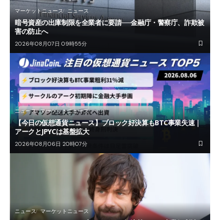
マーケットニュース
ニュース
暗号資産の出庫制限を全業者に要請──金融庁・警察庁、詐欺被
害の防止へ
2026年08月07日 09時55分
ニュース
マーケットニュース
【今日の仮想通貨ニュース】ブロック好決算もBTC事業失速｜
アークとJPYCは基盤拡大
2026年08月06日 20時07分
ニュース
マーケットニュース