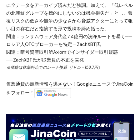
に全データをアーカイブ済みだと強調。加えて、「低レベル
の北朝鮮グループを標的にしないのは機会損失だ」とし、報
復リスクの低さや競争の少なさから脅威アクターにとって狙
い目の存在だと指摘する形で投稿を締め括った。
関連：
ランサムウェア身代金7.4億円の洗浄ルートを暴く──
ロシア人OTCブローカーを特定＝ZachXBT氏
関連：
暗号資産取引所Axiomでインサイダー取引疑惑
──ZachXBT氏が従業員の不正を告発
※価格は執筆時点でのレート換算（1ドル＝158.7円）
仮想通貨の最新情報を逃さない！GoogleニュースでJinaCoin
をフォロー！