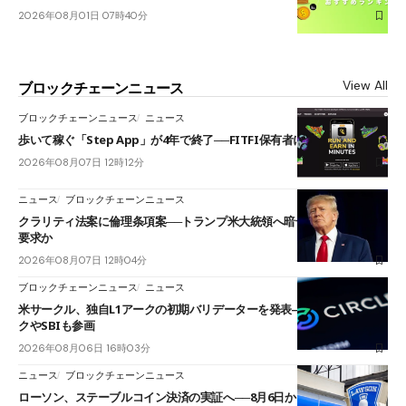
2026年08月01日 07時40分
View All
ブロックチェーンニュース
ブロックチェーンニュース
ニュース
歩いて稼ぐ「Step App」が4年で終了──FITFI保有者に対応呼びかけ
2026年08月07日 12時12分
ニュース
ブロックチェーンニュース
クラリティ法案に倫理条項案──トランプ米大統領へ暗号資産事業の売却
要求か
2026年08月07日 12時04分
ブロックチェーンニュース
ニュース
米サークル、独自L1アークの初期バリデーターを発表――ブラックロッ
クやSBIも参画
2026年08月06日 16時03分
ニュース
ブロックチェーンニュース
ローソン、ステーブルコイン決済の実証へ──8月6日からJPYCやUSDC対