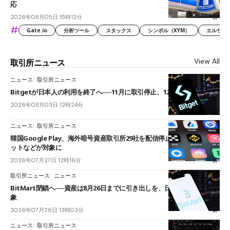
応
2026年08月05日 15時12分
#
Gate.io
分析ツール
スタックス
シンボル（XYM）
エルサル
View All
取引所ニュース
ニュース
取引所ニュース
Bitgetが日本人の利用を終了へ──11月に取引停止、12月末に強制決済
2026年08月03日 12時24分
ニュース
取引所ニュース
韓国Google Play、海外暗号資産取引所29社を配信停止──OKXやバイビ
ットなどが対象に
2026年07月27日 12時16分
取引所ニュース
ニュース
BitMart閉鎖へ──資産は8月26日までに引き出しを、日本人利用者も対
象
2026年07月26日 13時03分
ニュース
取引所ニュース