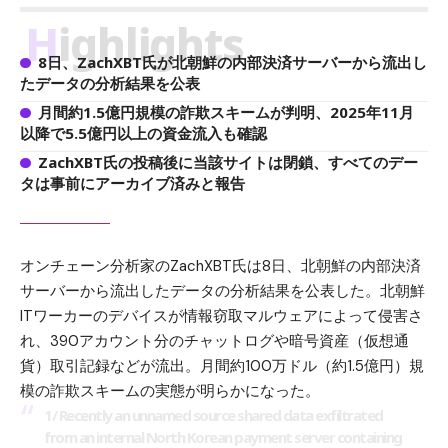
Highlights
8日、ZachXBT氏が北朝鮮の内部決済サーバーから流出し
たデータの分析結果を公表
月間約1.5億円規模の詐欺スキームが判明、2025年11月
以降で5.5億円以上の資金流入も確認
ZachXBT氏の投稿後に当該サイトは閉鎖、すべてのデー
タは事前にアーカイブ済みと報告
オンチェーン分析家のZachXBT氏は8日、北朝鮮の内部決済
サーバーから流出したデータの分析結果を公表した。北朝鮮
ITワーカーのデバイスが情報窃取マルウェアによって侵害さ
れ、390アカウント分のチャットログや暗号資産（仮想通
貨）取引記録などが流出。月間約100万ドル（約1.5億円）規
模の詐欺スキームの実態が明らかになった。
1/ Recently an unnamed source shared data exfiltrated
from an internal North Korean payment server containing