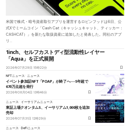
米国で株式・暗号資産取引アプリを運営するロビンフッドは6日、公
式Xでミームコイン「Cash Cat（キャッシュキャット、ティッカー：
CASHCAT）」を新たな取扱資産に追加したと発表した。同社のアプ
リ…
1inch、セルフカストディ型流動性レイヤー
「Aqua」を正式展開
2026年07月29日 15時22分
NFTニュース
ニュース
イベント参加証NFT「POAP」が終了へ──5年超で
670万点超を発行
2026年08月04日 13時46分
ニュース
イーサリアムニュース
東証上場クオンタムS、イーサリアム1,000枚を追加
売却
2026年07月31日 12時29分
ニュース
DeFiニュース