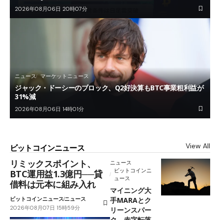
2026年08月06日 20時07分
ニュース
マーケットニュース
ジャック・ドーシーのブロック、Q2好決算もBTC事業粗利益が
31%減
2026年08月06日 14時01分
View All
ビットコインニュース
リミックスポイント、
ニュース
ビットコインニ
BTC運用益1.3億円──貸
ュース
借料は元本に組み入れ
マイニング大
ビットコインニュース
ニュース
手MARAとク
2026年08月07日 15時59分
リーンスパー
ク、赤字転落