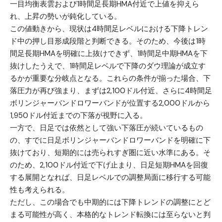
一目均衡表雲および1時間足長期HMA付近で上値を抑えら
れ、上昇の勢いが鈍化している。
この値動きから、現状は4時間足レベルにおける下降トレン
ド中の押し目形成段階と判断できる。そのため、今後は1時
間足長期HMAを明確に上抜けできず、1時間足中期HMAを下
抜けしたうえで、1時間足レベルで下降のダウ理論が成立す
るかが重要な分岐点となる。これらの条件が揃った場合、下
落圧力が再び強まり、まずは2,100ドル付近、さらに4時間足
ボリンジャーバンドロワーバンドが位置する2,000ドルから
1,950ドル付近までの下落が視野に入る。
一方で、日足では依然として強い下落圧が続いているもの
の、すでに日足ボリンジャーバンドロワーバンドを明確に下
抜けており、短期的には売られすぎ圏に近い水準にある。そ
のため、2,100ドル付近で下げ止まり、日足短期HMAを回復
する展開となれば、日足レベルでの調整局面に移行する可能
性も考えられる。
ただし、この場合でも中期的には下降トレンドの調整にとど
まる可能性が高く、本格的なトレンド転換には至らないと判