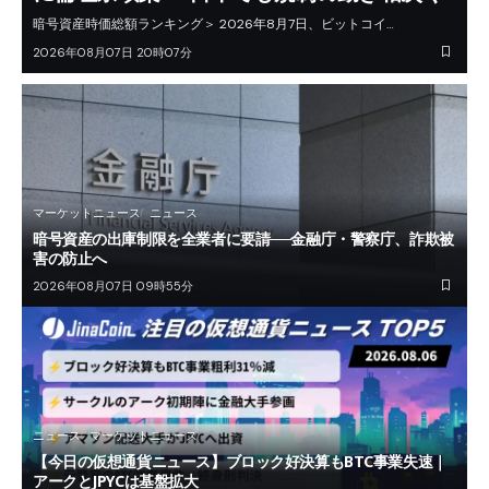
暗号資産時価総額ランキング＞ 2026年8月7日、ビットコイ…
2026年08月07日 20時07分
マーケットニュース
ニュース
暗号資産の出庫制限を全業者に要請──金融庁・警察庁、詐欺被
害の防止へ
2026年08月07日 09時55分
ニュース
マーケットニュース
【今日の仮想通貨ニュース】ブロック好決算もBTC事業失速｜
アークとJPYCは基盤拡大