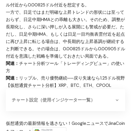
ル付近から0.00825ドル付近を想定する。
一方で、日足ではまだ明確な上昇トレンドの形状には至って
おらず、日足中期HMAとの乖離も大きい。そのため、調整が
長期化し、さらに深い押しが入る展開にも警戒が必要だ。た
だし、日足中期HMA、もしくは日足一目均衡表雲付近を起点
に再び上昇に転じる場合は、中長期的な上昇基調が継続する
と判断できる。その場合は、0.00825ドルから0.00905ドル
付近を意識した戦略を準備しておきたい局面である。
関連：
チャート分析ツール「トレーディングビュー」の使い
方
関連：
リップル、売り優勢継続──戻り失速なら1.25ドル視野
【仮想通貨チャート分析】XRP、BTC、ETH、CPOOL
チャート設定（使用インジケーター一覧）
仮想通貨の最新情報を逃さない！GoogleニュースでJinaCoin