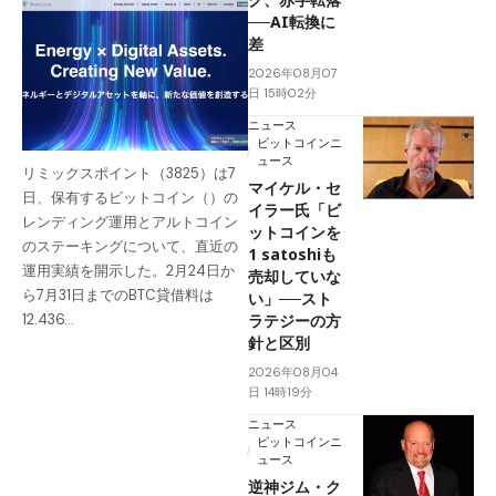
──AI転換に
差
2026年08月07
日 15時02分
ニュース
ビットコインニ
ュース
リミックスポイント（3825）は7
マイケル・セ
日、保有するビットコイン（）の
イラー氏「ビ
レンディング運用とアルトコイン
ットコインを
のステーキングについて、直近の
1 satoshiも
運用実績を開示した。2月24日か
売却していな
ら7月31日までのBTC貸借料は
い」──スト
ラテジーの方
12.436…
針と区別
2026年08月04
日 14時19分
ニュース
ビットコインニ
ュース
逆神ジム・ク