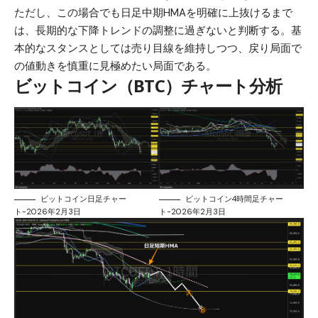
ただし、この場合でも日足中期HMAを明確に上抜けるまで
は、長期的な下降トレンドの調整に過ぎないと判断する。基
本的なスタンスとしては売り目線を維持しつつ、戻り局面で
の値動きを慎重に見極めたい局面である。
ビットコイン（BTC）チャート分析
ビットコイン日足チャー
ビットコイン4時間足チャー
ト-2026年2月3日
ト-2026年2月3日