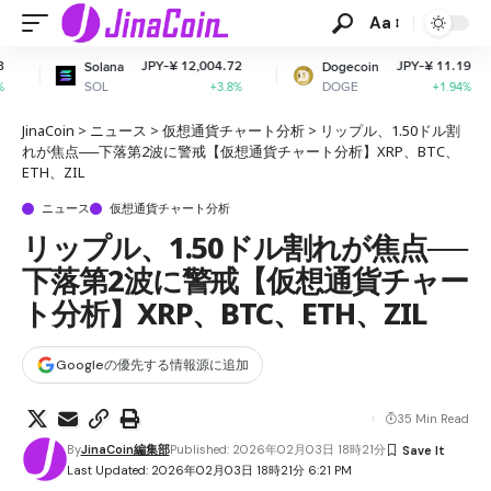
Aa
JPY-¥ 12,004.72
JPY-¥ 11.19
ana
Dogecoin
Cardan
L
DOGE
ADA
+3.8%
+1.94%
JinaCoin
>
ニュース
>
仮想通貨チャート分析
>
リップル、1.50ドル割
れが焦点──下落第2波に警戒【仮想通貨チャート分析】XRP、BTC、
ETH、ZIL
ニュース
仮想通貨チャート分析
リップル、1.50ドル割れが焦点──
下落第2波に警戒【仮想通貨チャー
ト分析】XRP、BTC、ETH、ZIL
Googleの優先する情報源に追加
35 Min Read
By
JinaCoin編集部
Published: 2026年02月03日 18時21分
Last Updated: 2026年02月03日 18時21分 6:21 PM