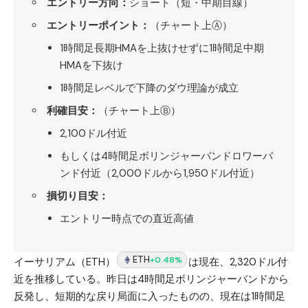
エントリー方向：
ショート（短・中期目線）
エントリーポイント：
（チャート上Ⓐ）
1時間足長期HMAを上抜けせずに1時間足中期
HMAを下抜け
1時間足レベルで下降のダウ理論が成立
利確目安：
（チャート上Ⓑ）
2,100ドル付近
もしくは4時間足ボリンジャーバンドロワーバ
ンド付近（2,000ドルから1,950ドル付近）
損切り目安：
エントリー時点での直近高値
ETH
+0.48%
イーサリアム（ETH）
は現在、2,320ドル付
近を推移している。昨日は4時間足ボリンジャーバンドから
反発し、短期的な戻り局面に入ったものの、現在は1時間足