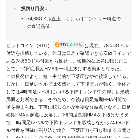
損切り目安：
74,680ドル直上、もしくはエントリー時点で
の直近高値
BTC
+0.34%
ビットコイン（BTC）
は現在、78,500ドル
付近を推移している。昨日は日足で確認できる安値ラインで
ある74,680ドル付近から反発し、短期的な上昇に転じたこ
とで、1時間足長期HMAを一時上抜けする動きとなった。
この反発により、短・中期的な下落圧はやや後退している。
しかし、日足レベルでは依然として下降圧力が強く、全体と
しては4時間足レベルにおける下降トレンド中の押し目形成
局面と判断できる。そのため、今後は日足短期HMA付近で上
値を抑えられ、下落に転じるかが重要な分岐点となる。日足
短期HMAを起点に反落し、1時間足長期HMAを下抜けたうえ
で、1時間足レベルで下降トレンドを形成しながら74,680ド
ル付近を明確に割り込む場合、下落圧力が再び強まる展開と