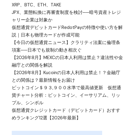
XRP、BTC、ETH、TAKE
JPX、業態転換に再審査制度を検討──暗号資産トレジ
ャリー企業は対象か
仮想通貨デビットカードRedotPayの特徴や使い方を解
説｜日本も物理カードが作成可能
【今日の仮想通貨ニュース】クラリティ法案に倫理条
項案──日本でも規制の動き相次ぐ
【2026年8月】MEXCの日本人利用は禁止？違法性や金
融庁との関係を解説
【2026年8月】Kucoinの日本人利用は禁止！？金融庁
との関係は？最新情報をお届け
ビットコイン＄９３,９００水準で最高値更新 仮想通
貨チャート分析：ビットコイン、イーサリアム、リッ
プル、シンボル
仮想通貨クレジットカード（デビットカード）おすす
めランキング12選【2026年最新】