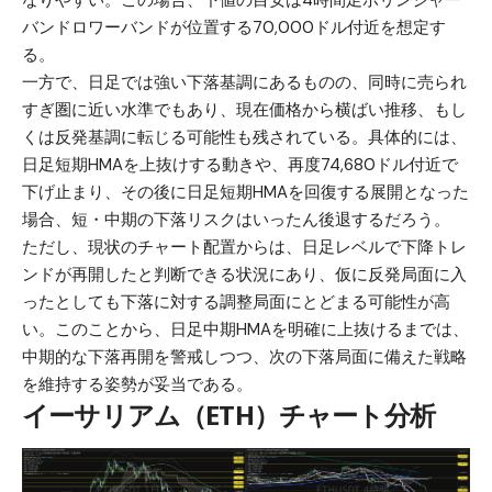
なりやすい。この場合、下値の目安は4時間足ボリンジャー
バンドロワーバンドが位置する70,000ドル付近を想定す
る。
一方で、日足では強い下落基調にあるものの、同時に売られ
すぎ圏に近い水準でもあり、現在価格から横ばい推移、もし
くは反発基調に転じる可能性も残されている。具体的には、
日足短期HMAを上抜けする動きや、再度74,680ドル付近で
下げ止まり、その後に日足短期HMAを回復する展開となった
場合、短・中期の下落リスクはいったん後退するだろう。
ただし、現状のチャート配置からは、日足レベルで下降トレ
ンドが再開したと判断できる状況にあり、仮に反発局面に入
ったとしても下落に対する調整局面にとどまる可能性が高
い。このことから、日足中期HMAを明確に上抜けるまでは、
中期的な下落再開を警戒しつつ、次の下落局面に備えた戦略
を維持する姿勢が妥当である。
イーサリアム（ETH）チャート分析