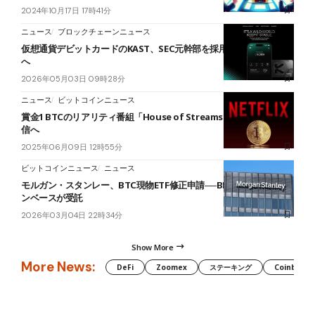
2024年10月17日 17時41分
ニュース
ブロックチェーンニュース
仮想通貨デビットカードのKAST、SEC元幹部を採用──米国事業拡大
へ
2026年05月03日 09時28分
ニュース
ビットコインニュース
賞金1 BTCのリアリティ番組「House of Streams」、Netflixで配
信へ
2025年06月09日 12時55分
ビットコインニュース
ニュース
モルガン・スタンレー、BTC現物ETF修正申請──BNYメロンとコイ
ンベースが受託
2026年03月04日 22時34分
Show More
More News:
DeFi
Zoomex
ステーキング
Coinbase