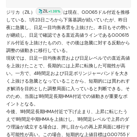
ZIL
+1.38%
ジリカ（ZIL）
は現在、0.0065ドル付近を推移
している。1月23日ごろから下落基調が続いていたが、昨日
夜に急騰し、日足一目均衡表雲を上抜けた。本日もその勢い
が継続し、日足で確認できる直近高値ラインである0.00615
ドル付近を上抜けたものの、その後は急騰に対する反動から
調整の値動きに移行している。
現状では、日足一目均衡表雲および日足レベルでの直近高値
を上抜けたことで、長期的には上昇に転換した可能性が高
い。一方で、4時間足および日足ボリンジャーバンドを大き
く上抜ける急騰となっていることから、短期的には買われす
ぎ解消を目的とした調整局面に入っていると判断できる。そ
のため、当面は1時間足長期HMA付近での値動きが重要なポ
イントとなる。
今後、1時間足長期HMA付近で下げ止まり、上昇に転じたう
えで1時間足中期HMAを上抜けし、1時間足レベルで上昇のダ
ウ理論が成立する場合は、押し目からの再上昇局面に移行す
る可能性が高い。この場合、短期的な上値目標は0.00755ド