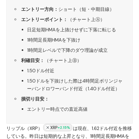
エントリー方向：
ショート（短・中期目線）
エントリーポイント：
（チャート上Ⓐ）
日足短期HMAを上抜けせずに下落に転じる
1時間足長期HMAを下抜け
1時間足レベルで下降のダウ理論が成立
利確目安：
（チャート上Ⓑ）
1.50ドル付近
1.50ドルを下抜けした際は4時間足ボリンジャ
ーバンドロワーバンド付近（1.40ドル付近）
損切り目安：
エントリー時点での直近高値
XRP
+2.15%
リップル（XRP）
は現在、1.62ドル付近を推移
している。昨日は短期的な上昇となり、1時間足長期HMAを