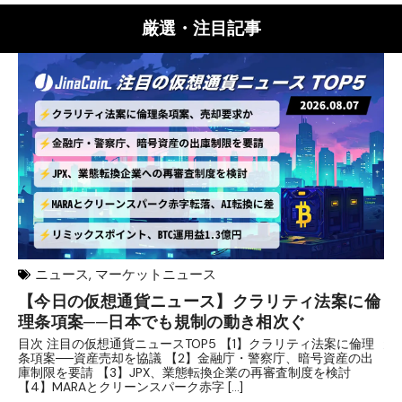
厳選・注目記事
ニュース
,
マーケットニュース
【今日の仮想通貨ニュース】クラリティ法案に倫
リ
理条項案──日本でも規制の動き相次ぐ
下
分
目次 注目の仮想通貨ニュースTOP5 【1】クラリティ法案に倫理
条項案──資産売却を協議 【2】金融庁・警察庁、暗号資産の出
目
庫制限を要請 【3】JPX、業態転換企業の再審査制度を検討
ト
【4】MARAとクリーンスパーク赤字 […]
（