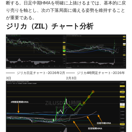
断する。日足中期HMAを明確に上抜けるまでは、基本的に戻
り売りを軸とし、次の下落局面に備える姿勢を維持すること
が重要である。
ジリカ（ZIL）チャート分析
ジリカ日足チャート-2026年2月
ジリカ4時間足チャート-2026年
3日
2月3日