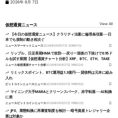
（X
2026年 8月 7日
View All
仮想通貨ニュース
【今日の仮想通貨ニュース】クラリティ法案に倫理条項案──日
本でも規制の動き相次ぐ
ニュース
マーケットニュース
2026年08月07日 20時07分
リップル、日足長期HMAで攻防──戻り一巡後の下抜けで0.95ド
ルを試す展開【仮想通貨チャート分析】XRP、BTC、ETH、TAKE
ニュース
仮想通貨チャート分析
2026年08月07日 18時22分
リミックスポイント、BTC運用益1.3億円──貸借料は元本に組み
入れ
ビットコインニュース
ニュース
2026年08月07日 15時59分
マイニング大手MARAとクリーンスパーク、赤字転落──AI転換
に差
ニュース
ビットコインニュース
2026年08月07日 15時02分
JPX、業態転換に再審査制度を検討──暗号資産トレジャリー企
業は対象か