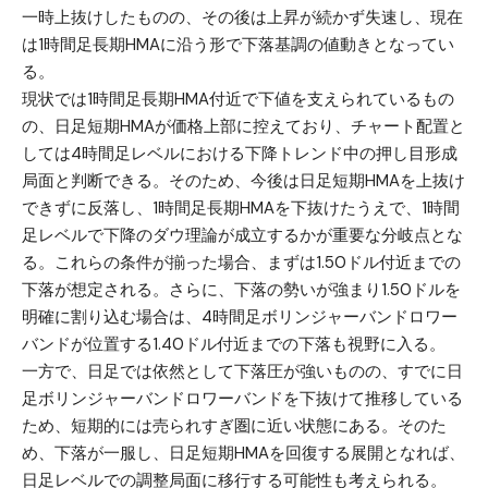
一時上抜けしたものの、その後は上昇が続かず失速し、現在
は1時間足長期HMAに沿う形で下落基調の値動きとなってい
る。
現状では1時間足長期HMA付近で下値を支えられているもの
の、日足短期HMAが価格上部に控えており、チャート配置と
しては4時間足レベルにおける下降トレンド中の押し目形成
局面と判断できる。そのため、今後は日足短期HMAを上抜け
できずに反落し、1時間足長期HMAを下抜けたうえで、1時間
足レベルで下降のダウ理論が成立するかが重要な分岐点とな
る。これらの条件が揃った場合、まずは1.50ドル付近までの
下落が想定される。さらに、下落の勢いが強まり1.50ドルを
明確に割り込む場合は、4時間足ボリンジャーバンドロワー
バンドが位置する1.40ドル付近までの下落も視野に入る。
一方で、日足では依然として下落圧が強いものの、すでに日
足ボリンジャーバンドロワーバンドを下抜けて推移している
ため、短期的には売られすぎ圏に近い状態にある。そのた
め、下落が一服し、日足短期HMAを回復する展開となれば、
日足レベルでの調整局面に移行する可能性も考えられる。