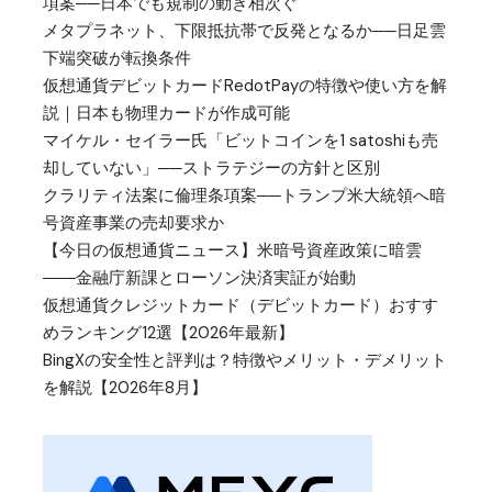
項案──日本でも規制の動き相次ぐ
メタプラネット、下限抵抗帯で反発となるか──日足雲
下端突破が転換条件
仮想通貨デビットカードRedotPayの特徴や使い方を解
説｜日本も物理カードが作成可能
マイケル・セイラー氏「ビットコインを1 satoshiも売
却していない」──ストラテジーの方針と区別
クラリティ法案に倫理条項案──トランプ米大統領へ暗
号資産事業の売却要求か
【今日の仮想通貨ニュース】米暗号資産政策に暗雲
――金融庁新課とローソン決済実証が始動
仮想通貨クレジットカード（デビットカード）おすす
めランキング12選【2026年最新】
BingXの安全性と評判は？特徴やメリット・デメリット
を解説【2026年8月】