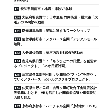
web3課」
愛知県碧南市：地震・津波VR体験
大阪府羽曳野市：日本遺産 竹内街道・横大路「大
道」の360度VR動画
愛知県津島市：景観に関するワークショップ
佐賀県嬉野市：メタバース空間「デジタルモール
嬉野」
大分県佐伯市：藤河内渓谷360度VR動画
鹿児島県日置市：「もうひとつの日置」を創造す
るプロジェクト、「ネオ日置計画」
三重県多気郡明和町：明和町の”ファン”を増やし
ていくメタバース「めいわデジタルプロジェクト」
佐賀県吉野ヶ里町：吉野ヶ里町統合庁舎建設設計
等業務における、VRを活用した関係者協議や事業説明
の取り組み
京都府京都市：バーチャル空間「京都館PLUS X」