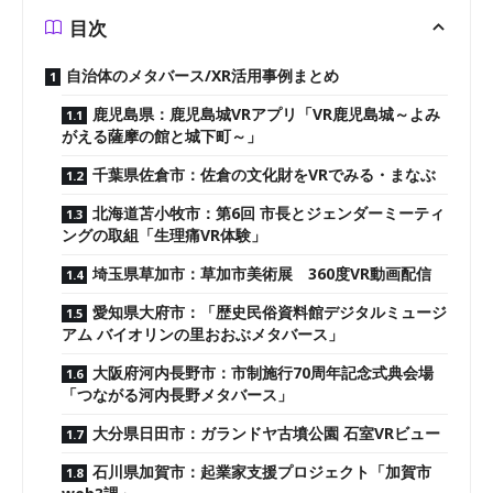
目次
自治体のメタバース/XR活用事例まとめ
鹿児島県：鹿児島城VRアプリ「VR鹿児島城～よみ
がえる薩摩の館と城下町～」
千葉県佐倉市：佐倉の文化財をVRでみる・まなぶ
北海道苫小牧市：第6回 市長とジェンダーミーティ
ングの取組「生理痛VR体験」
埼玉県草加市：草加市美術展 360度VR動画配信
愛知県大府市：「歴史民俗資料館デジタルミュージ
アム バイオリンの里おおぶメタバース」
大阪府河内長野市：市制施行70周年記念式典会場
「つながる河内長野メタバース」
大分県日田市：ガランドヤ古墳公園 石室VRビュー
石川県加賀市：起業家支援プロジェクト「加賀市