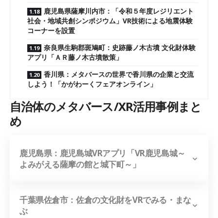
鹿児島県薩摩川内市：「令和５年度レジリエント
社会・地域共創シンポジウム」VR技術による地震体験
コーナーを設置
奈良県生駒郡斑鳩町：史跡藤ノ木古墳 文化財体験
アプリ「ＡＲ藤ノ木古墳散策」
香川県：メタバースの世界で香川県の企業と交流
しよう！「かがわーくフェアオンライン」
自治体のメタバース/XR活用事例まと
め
鹿児島県：鹿児島城VRアプリ「VR鹿児島城～
よみがえる薩摩の館と城下町～」
千葉県佐倉市：
佐倉の文化財をVRでみる・まな
ぶ