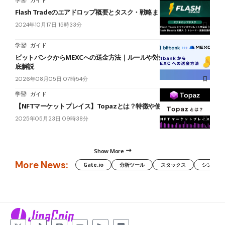
学習
ガイド
Flash Tradeのエアドロップ概要とタスク・戦略まとめ
2024年10月17日 15時33分
学習
ガイド
ビットバンクからMEXCへの送金方法｜ルールや対処法・注意点を徹
底解説
2026年08月05日 07時54分
学習
ガイド
【NFTマーケットプレイス】Topazとは？特徴や使い方を徹底解説
2025年05月23日 09時38分
Show More
More News:
Gate.io
分析ツール
スタックス
シンボル（