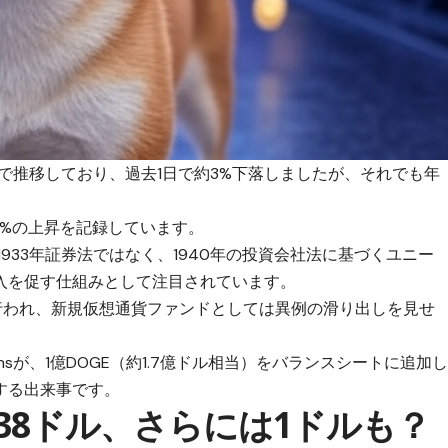
後で推移しており、過去1日で約3%下落しましたが、それでも年
.4%の上昇を記録しています。
F）は、1933年証券法ではなく、1940年の投資会社法に基づくユニー
入を促す仕組みとして注目されています。
行われ、新規仮想通貨ファンドとしては異例の滑り出しを見せ
tionsが、1億DOGE（約1.7億ドル相当）をバランスシートに追加
する出来事です。
38ドル、さらには1ドルも？