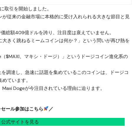
式に取引を開始しました。
ンが従来の金融市場に本格的に受け入れられる大きな節目と見
時価総額409億ドルを誇り、注目度は衰えていません。
に大きく跳ねるミームコインは何か？」という問いが再び熱を
ge（$MAXI、マキシ・ドージ）」というドージコイン進化系の
以上を調達し、急速に話題を集めているこのコインは、ドージコ
集めています。
axi Dogeが今注目されている理由に迫ります。
レセール参加はこちら
／
公式サイトを見る