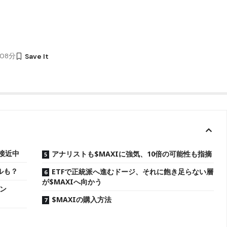
時08分
接近中
アナリストも$MAXIに強気、10倍の可能性も指摘
ルも？
ETFで正統派へ進むドージ、それに飽き足らない層
が$MAXIへ向かう
ン
$MAXIの購入方法