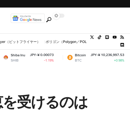
tFlyer（ビットフライヤー）
ポリゴン（Polygon／POL、MATIC）
ウォレット
JPY-¥ 0.00073
JPY-¥ 10,236,997.53
Bitcoin
Ethere
BTC
ETH
-1.19%
+0.98%
恵を受けるのは