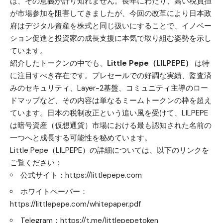
は、その意義が計り知れません。長年にわたり、高い税負担
が市場参加を阻害してきましたが、今回の改革により日本政
府はデジタル資産を株式と同じ扱いにすることで、イノベー
ション促進と投資家の成長支援に本気で取り組む姿勢を示し
ています。
紹介したトークンの中でも、
Little Pepe（LILPEPE）
は特
に注目すべき存在です。プレセールでの好調な実績、監査済
みのセキュリティ、Layer-2基盤、コミュニティ主導のロー
ドマップなど、その内容は単なるミームトークンの枠を超え
ています。日本の税制改正という追い風を受けて、LILPEPE
は暗号資産（仮想通貨）市場における最も認知された名前の
一つへと成長する可能性を秘めています。
Little Pepe（LILPEPE）の詳細については、以下のリンクを
ご覧ください：
公式サイト：
https://littlepepe.com
ホワイトペーパー：
https://littlepepe.com/whitepaper.pdf
Telegram：
https://t.me/littlepepetoken