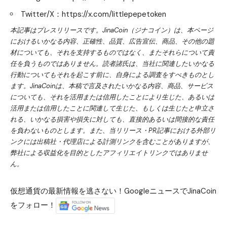
Twitter/X：
https://x.com/littlepepetoken
本記事はプレスリリースです。JinaCoin（ジナコイン）は、本ページ
におけるいかなる内容、正確性、品質、広告宣伝、商品、その他の題
材についても、それを支持するものではなく、またそれらについて責
任を負うものではありません。読者諸氏は、当社に関連したいかなる
行動についてもそれを起こす前に、自身による調査をすべきものとし
ます。JinaCoinは、本稿で言及されたいかなる内容、商品、サービス
についても、それを活用または信用したことにより生じた、あるいは
活用または信用したことに関連して生じた、もしくは生じたと申立さ
れる、いかなる損害や損失に対しても、直接的あるいは間接的な責任
を負わないものとします。また、当リリース・PR記事における外部リ
ンクには出稿社・代理店による計測リンクを含むことがありますが、
弊社による収益化を目的としたアフィリエイトリンクではありませ
ん。
仮想通貨の最新情報を逃さない！GoogleニュースでJinaCoin
をフォロー！