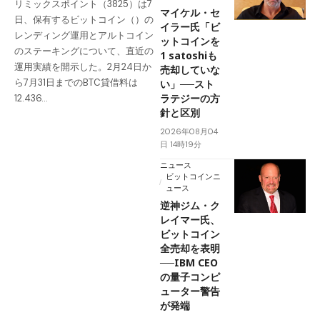
リミックスポイント（3825）は7
マイケル・セ
日、保有するビットコイン（）の
イラー氏「ビ
レンディング運用とアルトコイン
ットコインを
のステーキングについて、直近の
1 satoshiも
運用実績を開示した。2月24日か
売却していな
ら7月31日までのBTC貸借料は
い」──スト
ラテジーの方
12.436…
針と区別
2026年08月04
日 14時19分
ニュース
ビットコインニ
ュース
逆神ジム・ク
レイマー氏、
ビットコイン
全売却を表明
──IBM CEO
の量子コンピ
ューター警告
が発端