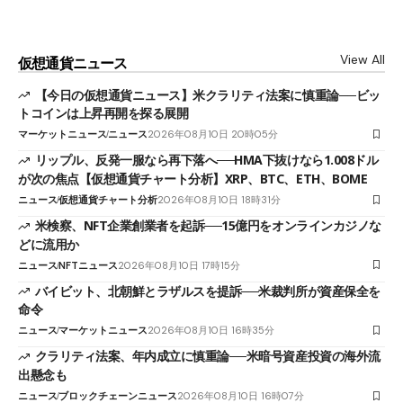
View All
仮想通貨ニュース
【今日の仮想通貨ニュース】米クラリティ法案に慎重論──ビッ
トコインは上昇再開を探る展開
マーケットニュース
ニュース
2026年08月10日 20時05分
リップル、反発一服なら再下落へ──HMA下抜けなら1.008ドル
が次の焦点【仮想通貨チャート分析】XRP、BTC、ETH、BOME
ニュース
仮想通貨チャート分析
2026年08月10日 18時31分
米検察、NFT企業創業者を起訴──15億円をオンラインカジノな
どに流用か
ニュース
NFTニュース
2026年08月10日 17時15分
バイビット、北朝鮮とラザルスを提訴──米裁判所が資産保全を
命令
ニュース
マーケットニュース
2026年08月10日 16時35分
クラリティ法案、年内成立に慎重論──米暗号資産投資の海外流
出懸念も
ニュース
ブロックチェーンニュース
2026年08月10日 16時07分