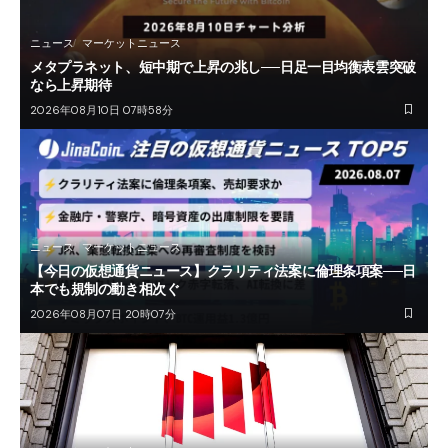
ニュース
マーケットニュース
メタプラネット、短中期で上昇の兆し──日足一目均衡表雲突破
なら上昇期待
2026年08月10日 07時58分
ニュース
マーケットニュース
【今日の仮想通貨ニュース】クラリティ法案に倫理条項案──日
本でも規制の動き相次ぐ
2026年08月07日 20時07分