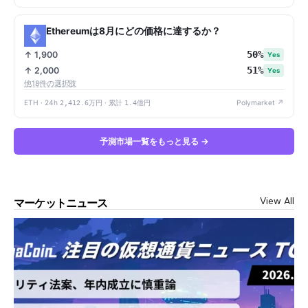
Ethereumは8月にどの価格に達するか？
50%
↑ 1,900
Yes
51%
↑ 2,000
Yes
他18件の選択肢
ETH · 24h
2,412.6万円
· 累計
1.4億円
Polymarket ↗
予測市場一覧をもっと見る →
View All
マーケットニュース