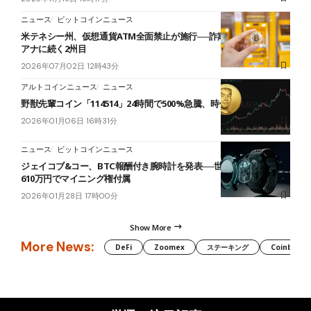
ニュース
ビットコインニュース
米テネシー州、仮想通貨ATM全面禁止が施行──詐欺多発でインディ
アナに続く2州目
2026年07月02日 12時43分
アルトコインニュース
ニュース
野獣先輩コイン「114514」24時間で500%急騰、時価総額約60億円
2026年01月06日 16時31分
ニュース
ビットコインニュース
ジェイコブ&コー、BTC報酬付き腕時計を発表──世界100本限定、約
610万円でマイニング権付属
2026年01月28日 17時00分
Show More
More News:
DeFi
Zoomex
ステーキング
Coinbase