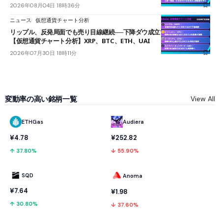
2026年08月04日 18時36分
ニュース
仮想通貨チャート分析
リップル、反発局面でも売り目線継続──下降ダウ成立で下値追う展開
【仮想通貨チャート分析】XRP、BTC、ETH、UAI
2026年07月30日 18時11分
変動率の高い銘柄一覧
View All
ETHGas
Audiera
¥4.78
¥252.82
↑ 37.80%
↓ 55.90%
SQD
Anoma
¥7.64
¥1.98
↑ 30.80%
↓ 37.60%