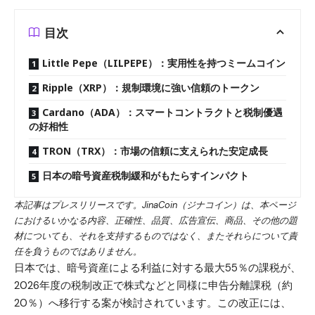
目次
Little Pepe（LILPEPE）：実用性を持つミームコイン
Ripple（XRP）：規制環境に強い信頼のトークン
Cardano（ADA）：スマートコントラクトと税制優遇
の好相性
TRON（TRX）：市場の信頼に支えられた安定成長
日本の暗号資産税制緩和がもたらすインパクト
本記事はプレスリリースです。JinaCoin（ジナコイン）は、本ページ
におけるいかなる内容、正確性、品質、広告宣伝、商品、その他の題
材についても、それを支持するものではなく、またそれらについて責
任を負うものではありません。
日本では、暗号資産による利益に対する最大55％の課税が、
2026年度の税制改正で株式などと同様に申告分離課税（約
20％）へ移行する案が検討されています。この改正には、