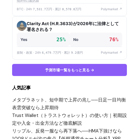
他9件の選択肢
BTC · 24h
7,531.7万円
· 累計
8,578.8万円
Polymarket ↗
Clarity Act (H.R.3633)が2026年に法律として
署名される？
25%
76%
Yes
No
規制・政策 · 24h
6,479.7万円
· 累計
9.2億円
Polymarket ↗
予測市場一覧をもっと見る →
人気記事
メタプラネット、短中期で上昇の兆し──日足一目均衡
表雲突破なら上昇期待
Trust Wallet（トラストウォレット）の使い方｜初期設
定や入金・出金方法など徹底解説
リップル、反発一服なら再下落へ──HMA下抜けなら
1.008ドルが次の焦点【仮想通貨チャート分析】XRP、