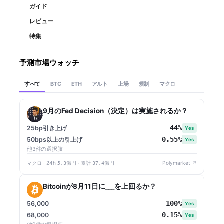
ガイド
レビュー
特集
予測市場ウォッチ
すべて
アルト
上場
規制
マクロ
BTC
ETH
9月のFed Decision（決定）は実施されるか？
44%
25bp引き上げ
Yes
0.55%
50bps以上の引上げ
Yes
他3件の選択肢
マクロ · 24h
5.3億円
· 累計
37.4億円
Polymarket ↗
Bitcoinが8月11日に___を上回るか？
100%
56,000
Yes
0.15%
68,000
Yes