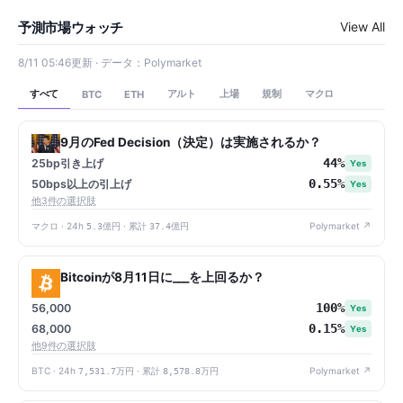
予測市場ウォッチ
View All
8/11 05:46更新 · データ：Polymarket
すべて
アルト
上場
規制
マクロ
BTC
ETH
9月のFed Decision（決定）は実施されるか？
44%
25bp引き上げ
Yes
0.55%
50bps以上の引上げ
Yes
他3件の選択肢
マクロ · 24h
5.3億円
· 累計
37.4億円
Polymarket ↗
Bitcoinが8月11日に___を上回るか？
100%
56,000
Yes
0.15%
68,000
Yes
他9件の選択肢
BTC · 24h
7,531.7万円
· 累計
8,578.8万円
Polymarket ↗