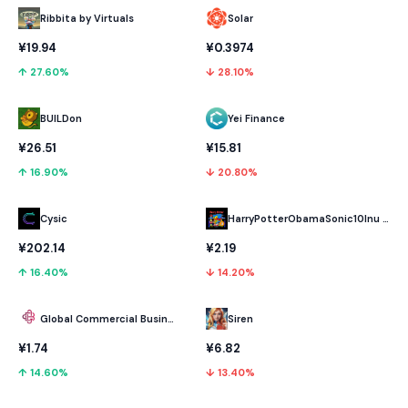
Ribbita by Virtuals
Solar
¥19.94
¥0.3974
↑ 27.60%
↓ 28.10%
BUILDon
Yei Finance
¥26.51
¥15.81
↑ 16.90%
↓ 20.80%
Cysic
HarryPotterObamaSonic10Inu (ETH)
¥202.14
¥2.19
↑ 16.40%
↓ 14.20%
Global Commercial Business
Siren
¥1.74
¥6.82
↑ 14.60%
↓ 13.40%