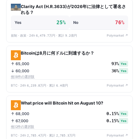
Clarity Act (H.R.3633)が2026年に法律として署名さ
れる？
25%
76%
Yes
No
規制・政策 · 24h
6,479.7万円
· 累計
9.2億円
Polymarket ↗
Bitcoinは8月に何ドルに到達するか？
93%
↑ 65,000
Yes
36%
↓ 60,000
Yes
他18件の選択肢
BTC · 24h
6,239.8万円
· 累計
6.4億円
Polymarket ↗
What price will Bitcoin hit on August 10?
0.15%
↑ 68,000
Yes
0.15%
↑ 67,000
Yes
他12件の選択肢
BTC · 24h
2,785.4万円
· 累計
2,785.3万円
Polymarket ↗