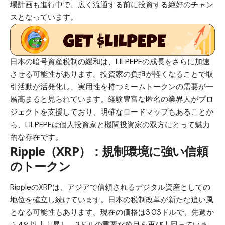
場計画も進行中で、広く流通する前に投資する絶好のチャン
スとなっています。
日本の暗号資産税制の緩和は、LILPEPEの成長をさらに加速
させる可能性があります。投資家の負担が軽くなることで取
引活動が活発化し、実用性を持つミームトークンの需要が一
層高まると見られています。経験豊富な匿名の業界人がプロ
ジェクトを支援しており、明確なロードマップもあることか
ら、LILPEPEは個人投資家と機関投資家の双方にとって魅力
的な存在です。
Ripple（XRP）：規制環境に強い信頼
のトークン
RippleのXRPは、アジアで信頼されるデジタル資産としての
地位を確立し続けています。日本の税制改革が新たな追い風
となる可能性もあります。現在の価格は3.03ドルで、先週か
ら4％以上上昇し、3ドルの重要な節目を再び上回っていま