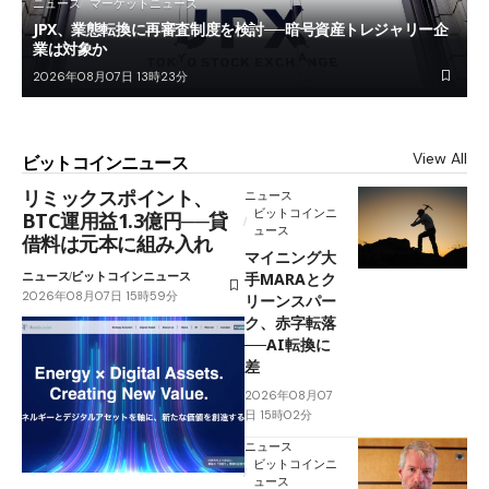
ニュース
マーケットニュース
JPX、業態転換に再審査制度を検討──暗号資産トレジャリー企
業は対象か
2026年08月07日 13時23分
View All
ビットコインニュース
リミックスポイント、
ニュース
ビットコインニ
BTC運用益1.3億円──貸
ュース
借料は元本に組み入れ
マイニング大
ニュース
ビットコインニュース
手MARAとク
2026年08月07日 15時59分
リーンスパー
ク、赤字転落
──AI転換に
差
2026年08月07
日 15時02分
ニュース
ビットコインニ
ュース