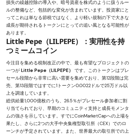
損失の繰越控除の導入や、暗号資産を株式のように扱うルー
ルの整備など、包括的な変化が含まれています。投資家にと
ってこれは単なる節税ではなく、より軽い規制の下で大きな
成長が期待されるトークンにとっての追い風となる可能性が
あります。
Little Pepe（LILPEPE）：実用性を持
つミームコイン
今注目を集める税制改正の中で、最も有望なプロジェクトの
一つが
Little Pepe（LILPEPE）
です。このトークンはプレ
セール段階から非常に高い需要を集めており、第12段階は完
売、第13段階ではすでに1トークン0.0022ドルで25万ドル以
上を調達しています。
総供給量1,000億枚のうち、26.5％がプレセール参加者に割
り当てられており、早期のコミュニティ支持と成長モメンタ
ムの強さを示しています。すでにCoinMarketCapへの上場を
果たし、さらに2つの大手中央集権型取引所（CEX）でのロ
ーンチが予定されています。また、世界最大の取引所での上