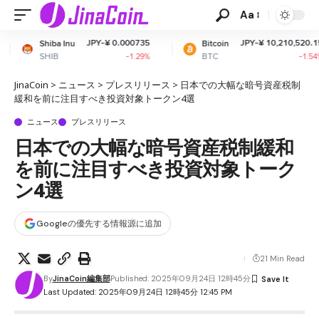
Aa
JPY-¥ 0.000735
JPY-¥ 10,210,520.15
u
Bitcoin
Eth
BTC
ETH
-1.29%
-1.54%
JinaCoin
>
ニュース
>
プレスリリース
>
日本での大幅な暗号資産税制
緩和を前に注目すべき投資対象トークン4選
ニュース
プレスリリース
日本での大幅な暗号資産税制緩和
を前に注目すべき投資対象トーク
ン4選
Googleの優先する情報源に追加
21 Min Read
By
JinaCoin編集部
Published: 2025年09月24日 12時45分
Last Updated: 2025年09月24日 12時45分 12:45 PM