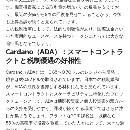
す。機関投資家による取引量の増加がこの反発を支えてお
り、最近の安値から8％の回復を見せていることから、今後
も上昇基調が続くと見られています。
この税制改革によって、法的な明確性があり、国際送金とい
った実用的なユースケースを持つトークンにとっては大きな
追い風となるでしょう。
Cardano（ADA）：スマートコントラ
クトと税制優遇の好相性
Cardano（ADA）は、0.65〜0.70ドルのレンジから反発し、
現在は約0.92ドルで取引されています。日本での税制緩和
が、ADAの成長を後押しする材料になると見られています。
スマートコントラクトとスケーラビリティに特化したブロッ
クチェーンとして、ADAは機関投資家と個人投資家の双方か
らの支持を受けやすく、課税が軽くなる環境下ではさらに注
目が集まるでしょう。フラットな20％課税は、以前なら
55％の高税率で投資を敬遠していた人々にとって、大きな魅