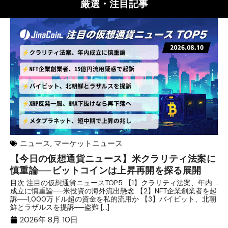
厳選・注目記事
ニュース
,
マーケットニュース
【今日の仮想通貨ニュース】米クラリティ法案に
リ
慎重論──ビットコインは上昇再開を探る展開
な
析
目次 注目の仮想通貨ニュースTOP5 【1】クラリティ法案、年内
成立に慎重論──米投資の海外流出懸念 【2】NFT企業創業者を起
目
訴──1,000万ドル超の資金を私的流用か 【3】バイビット、北朝
ト
鮮とラザルスを提訴──盗難 […]
ム
ル（
2026年 8月 10日