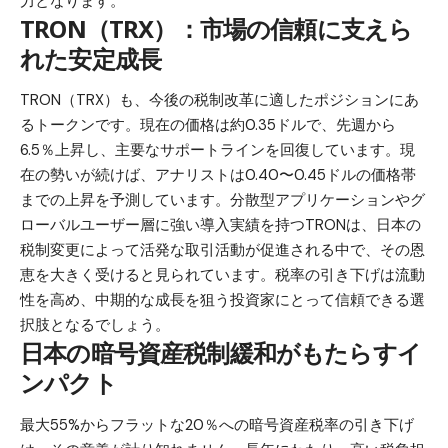
力となります。
TRON（TRX）：市場の信頼に支えら
れた安定成長
TRON（TRX）も、今後の税制改革に適したポジションにあ
るトークンです。現在の価格は約0.35ドルで、先週から
6.5％上昇し、主要なサポートラインを回復しています。現
在の勢いが続けば、アナリストは0.40〜0.45ドルの価格帯
までの上昇を予測しています。分散型アプリケーションやグ
ローバルユーザー層に強い導入実績を持つTRONは、日本の
税制変更によって活発な取引活動が促進される中で、その恩
恵を大きく受けると見られています。税率の引き下げは流動
性を高め、中期的な成長を狙う投資家にとって信頼できる選
択肢となるでしょう。
日本の暗号資産税制緩和がもたらすイ
ンパクト
最大55%からフラットな20％への暗号資産税率の引き下げ