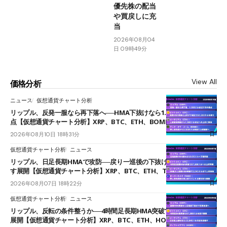
優先株の配当
や買戻しに充
当
2026年08月04
日 09時49分
View All
価格分析
ニュース
仮想通貨チャート分析
リップル、反発一服なら再下落へ──HMA下抜けなら1.008ドルが次の焦
点【仮想通貨チャート分析】XRP、BTC、ETH、BOME
2026年08月10日 18時31分
仮想通貨チャート分析
ニュース
リップル、日足長期HMAで攻防──戻り一巡後の下抜けで0.95ドルを試
す展開【仮想通貨チャート分析】XRP、BTC、ETH、TAKE
2026年08月07日 18時22分
仮想通貨チャート分析
ニュース
リップル、反転の条件整うか──4時間足長期HMA突破で雲下端を目指す
展開【仮想通貨チャート分析】XRP、BTC、ETH、HOME