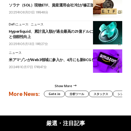
ソラナ（SOL）現物ETF、資産運用会社7社が修正版S-1を一斉提出
2025年08月01日 11時48分
DeFiニュース
ニュース
Hyperliquid、累計流入額が過去最高の21億ドルに到達──取引拡大
と信頼性向上
2025年05月13日 11時27分
ニュース
米アマゾンがWeb3領域に参入か、4月にも新BCGを提供予定＝報道
2024年10月17日 17時47分
Show More
More News:
Gate.io
分析ツール
スタックス
シンボル（
厳選・注目記事