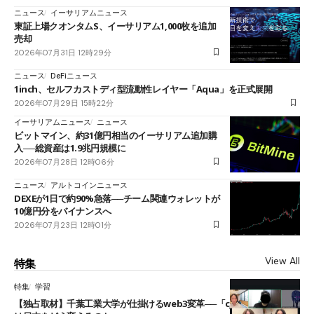
ニュース
イーサリアムニュース
東証上場クオンタムS、イーサリアム1,000枚を追加
売却
2026年07月31日 12時29分
ニュース
DeFiニュース
1inch、セルフカストディ型流動性レイヤー「Aqua」を正式展開
2026年07月29日 15時22分
イーサリアムニュース
ニュース
ビットマイン、約31億円相当のイーサリアム追加購
入──総資産は1.9兆円規模に
2026年07月28日 12時06分
ニュース
アルトコインニュース
DEXEが1日で約90%急落──チーム関連ウォレットが
10億円分をバイナンスへ
2026年07月23日 12時01分
View All
特集
特集
学習
【独占取材】千葉工業大学が仕掛けるweb3変革──「cJPY」とAIの融合