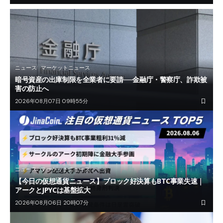
ニュース
マーケットニュース
暗号資産の出庫制限を全業者に要請──金融庁・警察庁、詐欺被
害の防止へ
2026年08月07日 09時55分
ニュース
マーケットニュース
【今日の仮想通貨ニュース】ブロック好決算もBTC事業失速｜
アークとJPYCは基盤拡大
2026年08月06日 20時07分