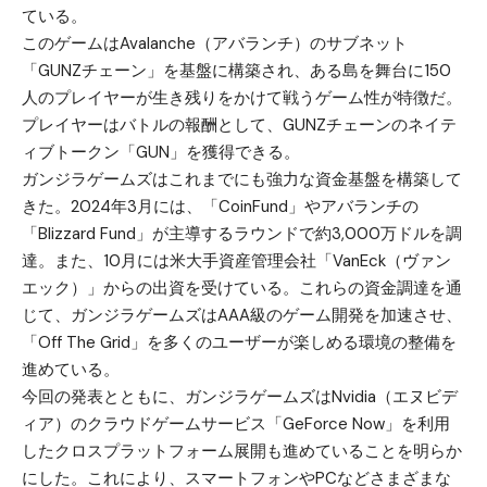
ている。
このゲームはAvalanche（アバランチ）のサブネット
「GUNZチェーン」を基盤に構築され、ある島を舞台に150
人のプレイヤーが生き残りをかけて戦うゲーム性が特徴だ。
プレイヤーはバトルの報酬として、GUNZチェーンのネイテ
ィブトークン「GUN」を獲得できる。
ガンジラゲームズはこれまでにも強力な資金基盤を構築して
きた。2024年3月には、「CoinFund」やアバランチの
「Blizzard Fund」が主導するラウンドで約3,000万ドルを調
達。また、10月には米大手資産管理会社「VanEck（ヴァン
エック）」からの出資を受けている。これらの資金調達を通
じて、ガンジラゲームズはAAA級のゲーム開発を加速させ、
「Off The Grid」を多くのユーザーが楽しめる環境の整備を
進めている。
今回の発表とともに、ガンジラゲームズはNvidia（エヌビデ
ィア）のクラウドゲームサービス「GeForce Now」を利用
したクロスプラットフォーム展開も進めていることを明らか
にした。これにより、スマートフォンやPCなどさまざまな