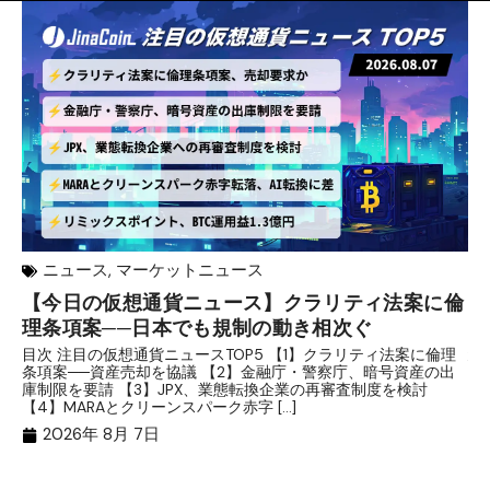
ニュース
,
マーケットニュース
【今日の仮想通貨ニュース】クラリティ法案に倫
リ
理条項案──日本でも規制の動き相次ぐ
下
分
目次 注目の仮想通貨ニュースTOP5 【1】クラリティ法案に倫理
条項案──資産売却を協議 【2】金融庁・警察庁、暗号資産の出
目
庫制限を要請 【3】JPX、業態転換企業の再審査制度を検討
ト
【4】MARAとクリーンスパーク赤字 […]
（
（X
2026年 8月 7日