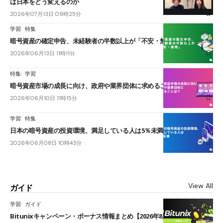
は日本をどう変えるのか
2026年07月13日 09時25分
学習
特集
暗号資産の確定申告、未経験者の半数以上が「不安・無理」
2026年06月13日 11時11分
特集
学習
暗号資産市場の成長に向け、政府や業界団体に求めることは？
2026年06月10日 11時15分
学習
特集
日本の暗号資産の投資環境、満足している人は5％未満
2026年06月08日 10時43分
View All
ガイド
学習
ガイド
Bitunixキャンペーン・ボーナス情報まとめ【2026年8月最新】