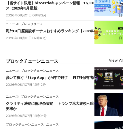
【当サイト限定】bitcastleキャンペーン情報｜16,000円口座開設ボーナ
ス（2026年8月最新）
2026年08月01日 08時12分
ニュース
プレスリリース
海外FX口座開設ボーナスおすすめランキング【2026年8月最新】
2026年08月01日 07時40分
View All
ブロックチェーンニュース
ニュース
ブロックチェーンニュース
歩いて稼ぐ「Step App」が4年で終了──FITFI保有者に対応呼びかけ
2026年08月07日 12時12分
ニュース
ブロックチェーンニュース
クラリティ法案に倫理条項案──トランプ米大統領へ暗号資産事業の売却
要求か
2026年08月07日 12時04分
ブロックチェーンニュース
ニュース