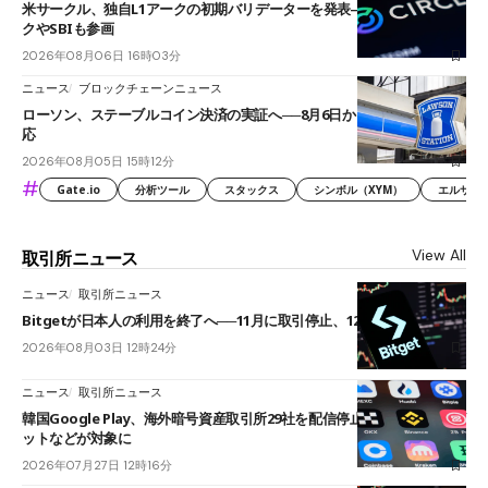
米サークル、独自L1アークの初期バリデーターを発表――ブラックロッ
クやSBIも参画
2026年08月06日 16時03分
ニュース
ブロックチェーンニュース
ローソン、ステーブルコイン決済の実証へ──8月6日からJPYCやUSDC対
応
2026年08月05日 15時12分
#
Gate.io
分析ツール
スタックス
シンボル（XYM）
エルサル
View All
取引所ニュース
ニュース
取引所ニュース
Bitgetが日本人の利用を終了へ──11月に取引停止、12月末に強制決済
2026年08月03日 12時24分
ニュース
取引所ニュース
韓国Google Play、海外暗号資産取引所29社を配信停止──OKXやバイビ
ットなどが対象に
2026年07月27日 12時16分