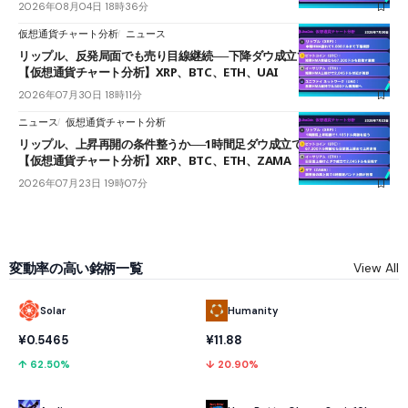
2026年08月04日 18時36分
仮想通貨チャート分析
ニュース
リップル、反発局面でも売り目線継続──下降ダウ成立で下値追う展開
【仮想通貨チャート分析】XRP、BTC、ETH、UAI
2026年07月30日 18時11分
ニュース
仮想通貨チャート分析
リップル、上昇再開の条件整うか──1時間足ダウ成立で1.185ドルを狙う
【仮想通貨チャート分析】XRP、BTC、ETH、ZAMA
2026年07月23日 19時07分
変動率の高い銘柄一覧
View All
Solar
Humanity
¥0.5465
¥11.88
↑ 62.50%
↓ 20.90%