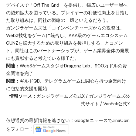
デバイスで「Off The Grid」を提供し、幅広いユーザー層へ
の認知拡大を図っている。プレイヤーの利便性向上を目指し
た取り組みは、同社の戦略の一環といえるだろう。
ガンジラゲームズは「コインベンチャーズからの投資は、
Web3技術をゲームに統合し、AAA級のゲームエコシステム
GUNZを拡大するための取り組みを後押しする」とコメン
ト。同社はこのパートナーシップが、ゲーム業界全体の発展
にも貢献すると考えている様子だ。
関連：
Web3ゲームスタジオDragonz Lab、900万ドルの資
金調達を完了
関連：
ギルドQB、テレグラムゲームに関心を持つ企業向け
に包括的支援を開始
情報ソース：
ガンジラゲームズ公式X
/
ガンジラゲームズ公
式サイト
/
VanEck公式X
仮想通貨の最新情報を逃さない！GoogleニュースでJinaCoin
をフォロー！