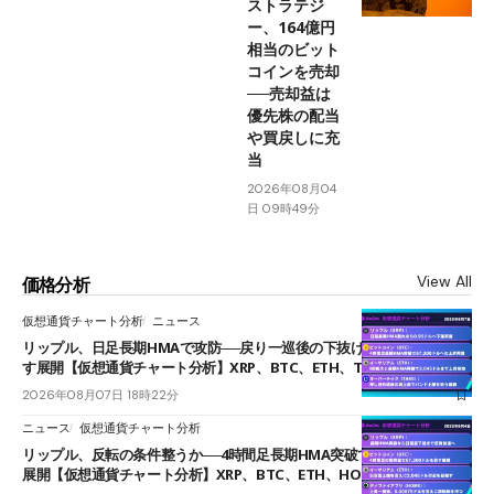
ストラテジ
ー、164億円
相当のビット
コインを売却
──売却益は
優先株の配当
や買戻しに充
当
2026年08月04
日 09時49分
View All
価格分析
仮想通貨チャート分析
ニュース
リップル、日足長期HMAで攻防──戻り一巡後の下抜けで0.95ドルを試
す展開【仮想通貨チャート分析】XRP、BTC、ETH、TAKE
2026年08月07日 18時22分
ニュース
仮想通貨チャート分析
リップル、反転の条件整うか──4時間足長期HMA突破で雲下端を目指す
展開【仮想通貨チャート分析】XRP、BTC、ETH、HOME