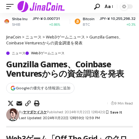
Aa
PY-¥ 0.000731
JPY-¥ 10,255,298.32
Bitcoin
Ethereum
BTC
ETH
+0.86%
+0.3%
JinaCoin
>
ニュース
>
Web3ゲームニュース
>
Gunzilla Games、
Coinbase Venturesからの資金調達を発表
ニュース
Web3ゲームニュース
Gunzilla Games、Coinbase
Venturesからの資金調達を発表
Googleの優先する情報源に追加
9 Min Read
By
ヤマダケイスケ
Published: 2024年11月22日 12時42分
Last Updated: 2024年11月22日 12時59分 12:59 PM
Web3ゲーム「Off The Grid」のクロ