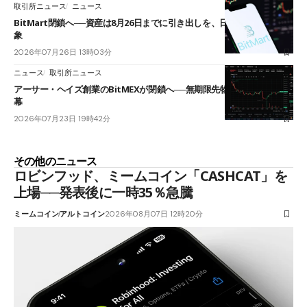
取引所ニュース
ニュース
BitMart閉鎖へ──資産は8月26日までに引き出しを、日本人利用者も対
象
2026年07月26日 13時03分
ニュース
取引所ニュース
アーサー・ヘイズ創業のBitMEXが閉鎖へ──無期限先物を生んだ11年に
幕
2026年07月23日 19時42分
その他のニュース
ロビンフッド、ミームコイン「CASHCAT」を
上場──発表後に一時35％急騰
ミームコイン
アルトコイン
2026年08月07日 12時20分