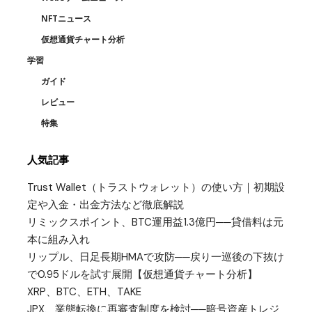
NFTニュース
仮想通貨チャート分析
学習
ガイド
レビュー
特集
人気記事
Trust Wallet（トラストウォレット）の使い方｜初期設
定や入金・出金方法など徹底解説
リミックスポイント、BTC運用益1.3億円──貸借料は元
本に組み入れ
リップル、日足長期HMAで攻防──戻り一巡後の下抜け
で0.95ドルを試す展開【仮想通貨チャート分析】
XRP、BTC、ETH、TAKE
JPX、業態転換に再審査制度を検討──暗号資産トレジ