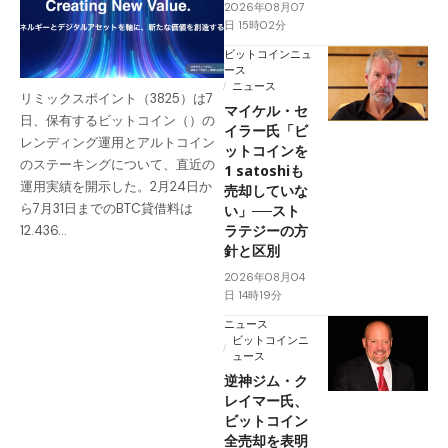
2026年08月07
日 15時02分
ビットコインニュ
ース
ニュース
リミックスポイント（3825）は7
マイケル・セ
日、保有するビットコイン（）の
イラー氏「ビ
レンディング運用とアルトコイン
ットコインを
のステーキングについて、直近の
1 satoshiも
運用実績を開示した。2月24日か
売却していな
ら7月31日までのBTC貸借料は
い」──スト
ラテジーの方
12.436…
針と区別
2026年08月04
日 14時19分
ニュース
ビットコインニ
ュース
逆神ジム・ク
レイマー氏、
ビットコイン
全売却を表明