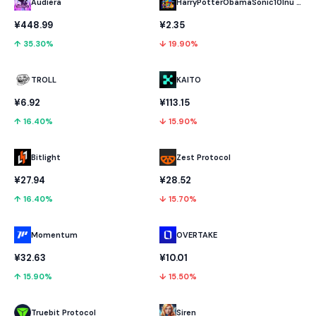
Audiera
HarryPotterObamaSonic10Inu (ETH)
¥448.99
¥2.35
↑ 35.30%
↓ 19.90%
TROLL
KAITO
¥6.92
¥113.15
↑ 16.40%
↓ 15.90%
Bitlight
Zest Protocol
¥27.94
¥28.52
↑ 16.40%
↓ 15.70%
Momentum
OVERTAKE
¥32.63
¥10.01
↑ 15.90%
↓ 15.50%
Truebit Protocol
Siren