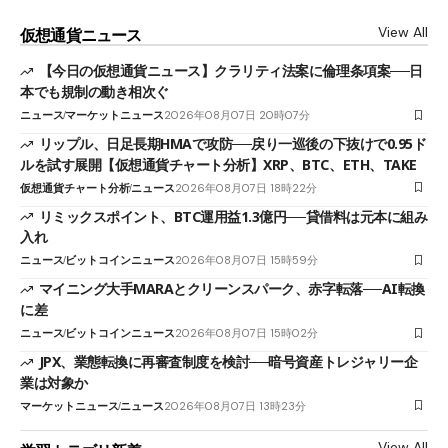
View All
仮想通貨ニュース
【今日の仮想通貨ニュース】クラリティ法案に倫理条項案──日
本でも規制の動き相次ぐ
ニュース
マーケットニュース
2026年08月07日 20時07分
リップル、日足長期HMAで攻防──戻り一巡後の下抜けで0.95ド
ルを試す展開【仮想通貨チャート分析】XRP、BTC、ETH、TAKE
仮想通貨チャート分析
ニュース
2026年08月07日 18時22分
リミックスポイント、BTC運用益1.3億円──貸借料は元本に組み
入れ
ニュース
ビットコインニュース
2026年08月07日 15時59分
マイニング大手MARAとクリーンスパーク、赤字転落──AI転換
に差
ニュース
ビットコインニュース
2026年08月07日 15時02分
JPX、業態転換に再審査制度を検討──暗号資産トレジャリー企
業は対象か
マーケットニュース
ニュース
2026年08月07日 13時23分
View All