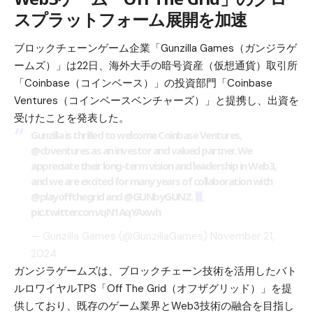
スプラットフォーム展開を加速
ブロックチェーンゲーム企業「Gunzilla Games（ガンジラゲ
ームズ）」は22日、海外大手の暗号資産（仮想通貨）取引所
「Coinbase（コインベース）」の投資部門「Coinbase
Ventures（コインベースベンチャーズ）」と提携し、出資を
受けたことを発表した。
Gunzilla is thrilled to welcome Coinbase Ventures,
@cbventures
as an investor and valued partner. We
appreciate their long-term vision and leadership in Web3,
and we are excited for many years of collaboration with
@playoffthegrid
and
@GUNbyGUNZ
.
pic.twitter.com/qN1AqYAxwh
— Gunzilla Games (@GunzillaGames)
November 21,
2024
ガンジラゲームズは、ブロックチェーン技術を活用したバト
ルロワイヤルTPS「Off The Grid（オフザグリッド）」を提
供しており、既存のゲーム業界とWeb3技術の融合を目指し