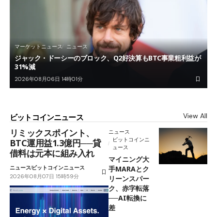
マーケットニュース
ニュース
ジャック・ドーシーのブロック、Q2好決算もBTC事業粗利益が
31%減
2026年08月06日 14時01分
View All
ビットコインニュース
リミックスポイント、
ニュース
ビットコインニ
BTC運用益1.3億円──貸
ュース
借料は元本に組み入れ
マイニング大
ニュース
ビットコインニュース
手MARAとク
2026年08月07日 15時59分
リーンスパー
ク、赤字転落
──AI転換に
差