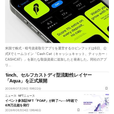
米国で株式・暗号資産取引アプリを運営するロビンフッドは6日、公
式Xでミームコイン「Cash Cat（キャッシュキャット、ティッカー：
CASHCAT）」を新たな取扱資産に追加したと発表した。同社のアプ
リ…
1inch、セルフカストディ型流動性レイヤー
「Aqua」を正式展開
2026年07月29日 15時22分
ニュース
NFTニュース
イベント参加証NFT「POAP」が終了へ──5年超で
670万点超を発行
2026年08月04日 13時46分