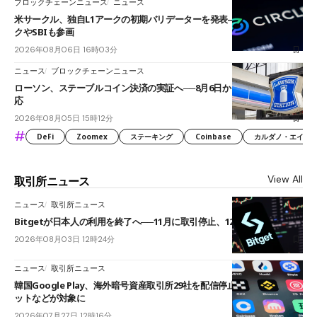
ブロックチェーンニュース
ニュース
米サークル、独自L1アークの初期バリデーターを発表――ブラックロッ
クやSBIも参画
2026年08月06日 16時03分
ニュース
ブロックチェーンニュース
ローソン、ステーブルコイン決済の実証へ──8月6日からJPYCやUSDC対
応
2026年08月05日 15時12分
#
DeFi
Zoomex
ステーキング
Coinbase
カルダノ・エイダ（Ca
View All
取引所ニュース
ニュース
取引所ニュース
Bitgetが日本人の利用を終了へ──11月に取引停止、12月末に強制決済
2026年08月03日 12時24分
ニュース
取引所ニュース
韓国Google Play、海外暗号資産取引所29社を配信停止──OKXやバイビ
ットなどが対象に
2026年07月27日 12時16分