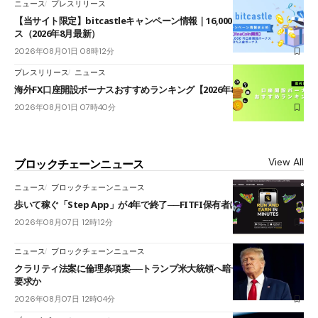
ニュース
プレスリリース
【当サイト限定】bitcastleキャンペーン情報｜16,000円口座開設ボーナ
ス（2026年8月最新）
2026年08月01日 08時12分
プレスリリース
ニュース
海外FX口座開設ボーナスおすすめランキング【2026年8月最新】
2026年08月01日 07時40分
View All
ブロックチェーンニュース
ニュース
ブロックチェーンニュース
歩いて稼ぐ「Step App」が4年で終了──FITFI保有者に対応呼びかけ
2026年08月07日 12時12分
ニュース
ブロックチェーンニュース
クラリティ法案に倫理条項案──トランプ米大統領へ暗号資産事業の売却
要求か
2026年08月07日 12時04分