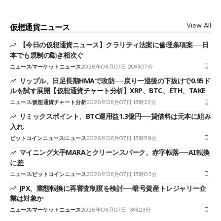
View All
仮想通貨ニュース
【今日の仮想通貨ニュース】クラリティ法案に倫理条項案──日
本でも規制の動き相次ぐ
ニュース
マーケットニュース
2026年08月07日 20時07分
リップル、日足長期HMAで攻防──戻り一巡後の下抜けで0.95ド
ルを試す展開【仮想通貨チャート分析】XRP、BTC、ETH、TAKE
ニュース
仮想通貨チャート分析
2026年08月07日 18時22分
リミックスポイント、BTC運用益1.3億円──貸借料は元本に組み
入れ
ビットコインニュース
ニュース
2026年08月07日 15時59分
マイニング大手MARAとクリーンスパーク、赤字転落──AI転換
に差
ニュース
ビットコインニュース
2026年08月07日 15時02分
JPX、業態転換に再審査制度を検討──暗号資産トレジャリー企
業は対象か
ニュース
マーケットニュース
2026年08月07日 13時23分