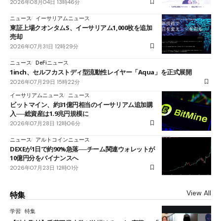
2026年08月04日 13時46分
ニュース
イーサリアムニュース
東証上場クオンタムS、イーサリアム1,000枚を追加
売却
2026年07月31日 12時29分
ニュース
DeFiニュース
1inch、セルフカストディ型流動性レイヤー「Aqua」を正式展開
2026年07月29日 15時22分
イーサリアムニュース
ニュース
ビットマイン、約31億円相当のイーサリアム追加購
入──総資産は1.9兆円規模に
2026年07月28日 12時06分
ニュース
アルトコインニュース
DEXEが1日で約90%急落──チーム関連ウォレットが
10億円分をバイナンスへ
2026年07月23日 12時01分
View All
特集
学習
特集