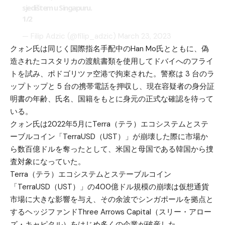
sjedištem u Singapuru.
1/2
— Filip Adzic (@filip_adzic)
March 23, 2023
クォン氏は同じく国際指名手配中のHan Mo氏とともに、偽
造されたコスタリカの渡航書類を使用してドバイへのフライ
トを試み、ポドゴリツァ空港で拘束された。警察は 3 台のラ
ップトップと 5 台の携帯電話を押収し、現在容疑者の身分証
明書の年齢、氏名、国籍をもとに身元の正式な確認を待って
いる。
クォン氏は2022年5月にTerra（テラ）エコシステムとステ
ーブルコイン「TerraUSD（UST）」が崩壊した際に市場か
ら数百億ドルを奪ったとして、米国と母国である韓国から捜
査対象になっていた。
Terra（テラ）エコシステムとステーブルコイン
「TerraUSD（UST）」の400億ドル規模の崩壊は仮想通貨
市場に大きな影響を与え、その余波でシンガポールを拠点と
するヘッジファンドThree Arrows Capital（スリー・アロー
ズ・キャピタル）をはじめ多くの企業が破産した。