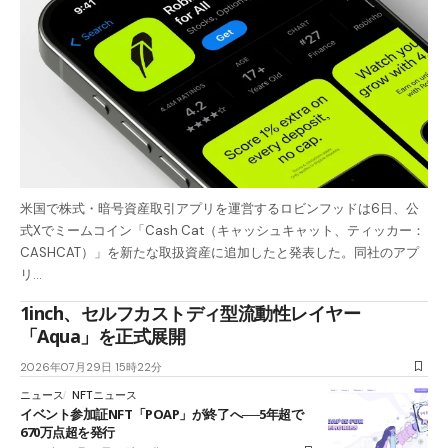
米国で株式・暗号資産取引アプリを運営するロビンフッドは6日、公
式Xでミームコイン「Cash Cat（キャッシュキャット、ティッカー：
CASHCAT）」を新たな取扱資産に追加したと発表した。同社のアプ
リ…
1inch、セルフカストディ型流動性レイヤー
「Aqua」を正式展開
2026年07月29日 15時22分
ニュース
NFTニュース
イベント参加証NFT「POAP」が終了へ──5年超で
670万点超を発行