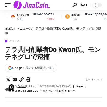
Aa
JPY-¥ 0.000732
JPY-¥ 10,255,344.95
Inu
Bitcoin
E
BTC
E
-1.01%
+1.14%
JinaCoin
>
ニュース
>
テラ共同創業者Do Kwon氏、モンテネグロで逮
捕
ニュース
テラ共同創業者Do Kwon氏、モン
テネグロで逮捕
Googleの優先する情報源に追加
8 Min Read
By
Ooishi
Published: 2023年03月24日 13時45分
Last Updated: 2024年10月17日 17時46分 5:46 PM