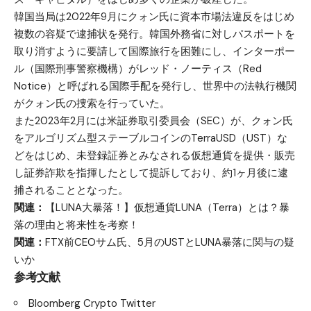
韓国当局は2022年9月にクォン氏に資本市場法違反をはじめ
複数の容疑で逮捕状を発行。韓国外務省に対しパスポートを
取り消すように要請して国際旅行を困難にし、インターポー
ル（国際刑事警察機構）がレッド・ノーティス（Red
Notice）と呼ばれる国際手配を発行し、世界中の法執行機関
がクォン氏の捜索を行っていた。
また2023年2月には米証券取引委員会（SEC）が、クォン氏
をアルゴリズム型ステーブルコインのTerraUSD（UST）な
どをはじめ、未登録証券とみなされる仮想通貨を提供・販売
し証券詐欺を指揮したとして提訴しており、約1ヶ月後に逮
捕されることとなった。
関連：
【LUNA大暴落！】仮想通貨LUNA（Terra）とは？暴
落の理由と将来性を考察！
関連：
FTX前CEOサム氏、5月のUSTとLUNA暴落に関与の疑
いか
参考文献
Bloomberg Crypto Twitter