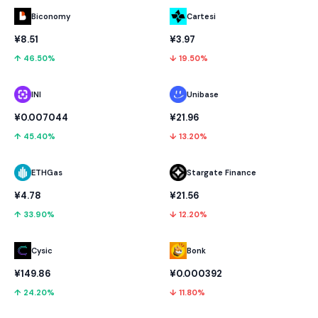
Biconomy
Cartesi
¥8.51
¥3.97
↑ 46.50%
↓ 19.50%
INI
Unibase
¥0.007044
¥21.96
↑ 45.40%
↓ 13.20%
ETHGas
Stargate Finance
¥4.78
¥21.56
↑ 33.90%
↓ 12.20%
Cysic
Bonk
¥149.86
¥0.000392
↑ 24.20%
↓ 11.80%