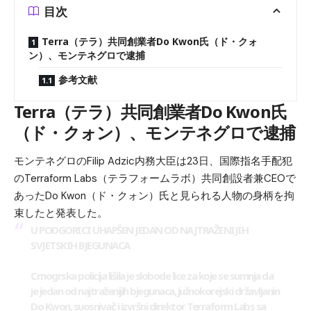
目次
Terra（テラ）共同創業者Do Kwon氏（ド・クォ
ン）、モンテネグロで逮捕
参考文献
Terra（テラ）共同創業者Do Kwon氏
（ド・クォン）、モンテネグロで逮捕
モンテネグロのFilip Adzic内務大臣は23日、国際指名手配犯
のTerraform Labs（テラフォームラボ）共同創設者兼CEOで
あったDo Kwon（ド・クォン）氏と見られる人物の身柄を拘
束したと発表した。
U PODGORICI UHAPŠEN JEDAN OD NAJTRAŽENIJIH
SVJETSKIH BJEGUNACA
Crnogrska policija lišila je slobode lice za koje se sumnja da
je jedan od najtraženijih bjegunaca, južnokorejski državljanin
Do Kwon, suosnivač i izvršni direktor Terraform Labs sa