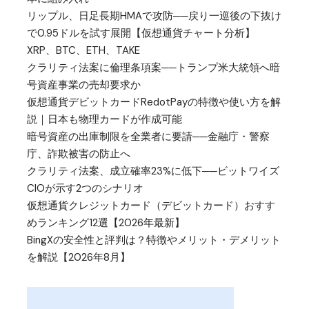
リップル、日足長期HMAで攻防──戻り一巡後の下抜け
で0.95ドルを試す展開【仮想通貨チャート分析】
XRP、BTC、ETH、TAKE
クラリティ法案に倫理条項案──トランプ米大統領へ暗
号資産事業の売却要求か
仮想通貨デビットカードRedotPayの特徴や使い方を解
説｜日本も物理カードが作成可能
暗号資産の出庫制限を全業者に要請──金融庁・警察
庁、詐欺被害の防止へ
クラリティ法案、成立確率23%に低下──ビットワイズ
CIOが示す2つのシナリオ
仮想通貨クレジットカード（デビットカード）おすす
めランキング12選【2026年最新】
BingXの安全性と評判は？特徴やメリット・デメリット
を解説【2026年8月】