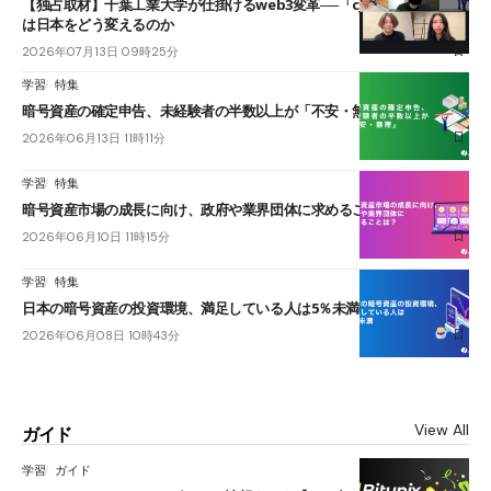
【独占取材】千葉工業大学が仕掛けるweb3変革──「cJPY」とAIの融合
は日本をどう変えるのか
2026年07月13日 09時25分
学習
特集
暗号資産の確定申告、未経験者の半数以上が「不安・無理」
2026年06月13日 11時11分
学習
特集
暗号資産市場の成長に向け、政府や業界団体に求めることは？
2026年06月10日 11時15分
学習
特集
日本の暗号資産の投資環境、満足している人は5％未満
2026年06月08日 10時43分
View All
ガイド
学習
ガイド