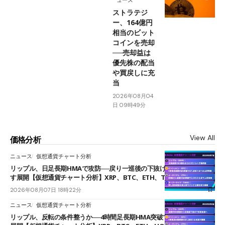
ストラテジ
ー、164億円
相当のビット
コインを売却
──売却益は
優先株の配当
や買戻しに充
当
2026年08月04
日 09時49分
View All
価格分析
ニュース
仮想通貨チャート分析
リップル、日足長期HMAで攻防──戻り一巡後の下抜けで0.95ドルを試
す展開【仮想通貨チャート分析】XRP、BTC、ETH、TAKE
2026年08月07日 18時22分
ニュース
仮想通貨チャート分析
リップル、反転の条件整うか──4時間足長期HMA突破で雲下端を目指す