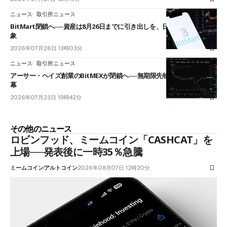
ニュース
取引所ニュース
BitMart閉鎖へ──資産は8月26日までに引き出しを、日本人利用者も対
象
2026年07月26日 13時03分
ニュース
取引所ニュース
アーサー・ヘイズ創業のBitMEXが閉鎖へ──無期限先物を生んだ11年に
幕
2026年07月23日 19時42分
その他のニュース
ロビンフッド、ミームコイン「CASHCAT」を
上場──発表後に一時35％急騰
ミームコイン
アルトコイン
2026年08月07日 12時20分