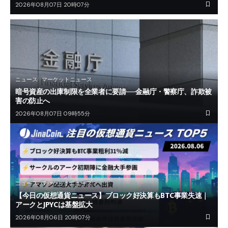
2026年08月07日 20時07分
ニュース
マーケットニュース
暗号資産の出庫制限を全業者に要請──金融庁・警察庁、詐欺被
害の防止へ
2026年08月07日 09時55分
ニュース
マーケットニュース
【今日の仮想通貨ニュース】ブロック好決算もBTC事業失速｜
アークとJPYCは基盤拡大
2026年08月06日 20時07分