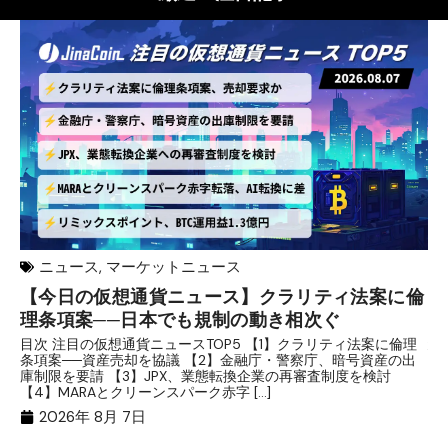
ニュース
,
マーケットニュース
【今日の仮想通貨ニュース】クラリティ法案に倫
リ
理条項案──日本でも規制の動き相次ぐ
下
分
目次 注目の仮想通貨ニュースTOP5 【1】クラリティ法案に倫理
条項案──資産売却を協議 【2】金融庁・警察庁、暗号資産の出
目
庫制限を要請 【3】JPX、業態転換企業の再審査制度を検討
ト
【4】MARAとクリーンスパーク赤字 […]
（
（X
2026年 8月 7日