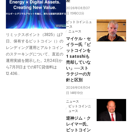
差
2026年08月07
日 15時02分
ビットコインニュ
ース
ニュース
リミックスポイント（3825）は7
マイケル・セ
日、保有するビットコイン（）の
イラー氏「ビ
レンディング運用とアルトコイン
ットコインを
のステーキングについて、直近の
1 satoshiも
運用実績を開示した。2月24日か
売却していな
ら7月31日までのBTC貸借料は
い」──スト
ラテジーの方
12.436…
針と区別
2026年08月04
日 14時19分
ニュース
ビットコインニ
ュース
逆神ジム・ク
レイマー氏、
ビットコイン