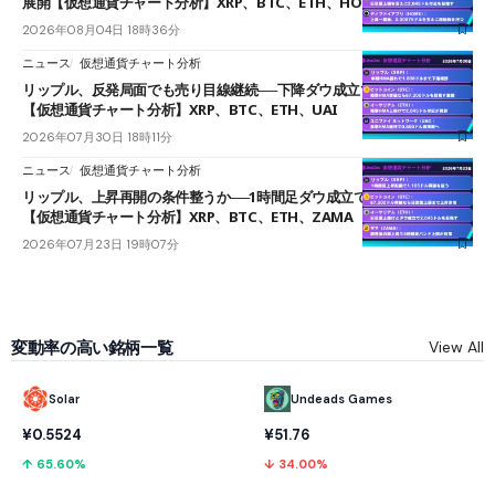
展開【仮想通貨チャート分析】XRP、BTC、ETH、HOME
2026年08月04日 18時36分
ニュース
仮想通貨チャート分析
リップル、反発局面でも売り目線継続──下降ダウ成立で下値追う展開
【仮想通貨チャート分析】XRP、BTC、ETH、UAI
2026年07月30日 18時11分
ニュース
仮想通貨チャート分析
リップル、上昇再開の条件整うか──1時間足ダウ成立で1.185ドルを狙う
【仮想通貨チャート分析】XRP、BTC、ETH、ZAMA
2026年07月23日 19時07分
変動率の高い銘柄一覧
View All
Solar
Undeads Games
¥0.5524
¥51.76
↑ 65.60%
↓ 34.00%