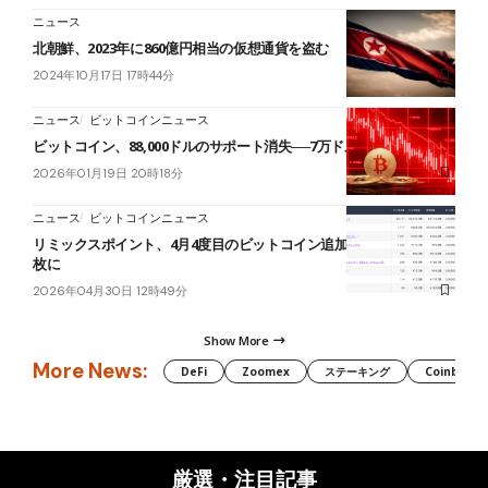
ニュース
北朝鮮、2023年に860億円相当の仮想通貨を盗む
2024年10月17日 17時44分
ニュース
ビットコインニュース
ビットコイン、88,000ドルのサポート消失──7万ドル急落リスクも
2026年01月19日 20時18分
ニュース
ビットコインニュース
リミックスポイント、4月4度目のビットコイン追加購入──保有1,491
枚に
2026年04月30日 12時49分
Show More
More News:
DeFi
Zoomex
ステーキング
Coinbase
厳選・注目記事