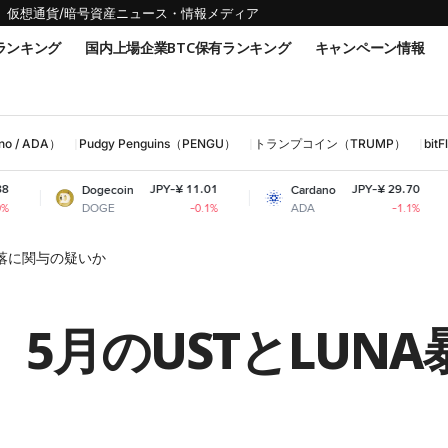
仮想通貨/暗号資産ニュース・情報メディア
ランキング
国内上場企業BTC保有ランキング
キャンペーン情報
 / ADA）
Pudgy Penguins（PENGU）
トランプコイン（TRUMP）
bi
JPY-¥ 11.01
JPY-¥ 29.70
Dogecoin
Cardano
Shiba 
DOGE
ADA
SHIB
-0.1%
-1.1%
A暴落に関与の疑いか
氏、5月のUSTとLUN