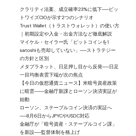
クラリティ法案、成立確率23%に低下──ビッ
トワイズCIOが示す2つのシナリオ
Trust Wallet（トラストウォレット）の使い方
｜初期設定や入金・出金方法など徹底解説
マイケル・セイラー氏「ビットコインを1
satoshiも売却していない」──ストラテジー
の方針と区別
メタプラネット、日足押し目から反発──日足
一目均衡表雲下端が次の焦点
【今日の仮想通貨ニュース】米暗号資産政策
に暗雲――金融庁新課とローソン決済実証が
始動
ローソン、ステーブルコイン決済の実証へ
──8月6日からJPYCやUSDC対応
金融庁が「暗号資産・ステーブルコイン課」
を新設──監督体制を格上げ