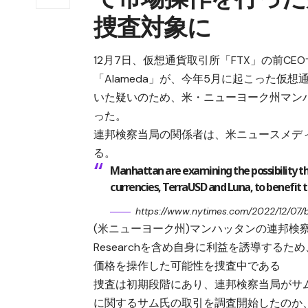
捜査対象に
12月7日、仮想通貨取引所「FTX」の前CE
「Alameda」が、今年5月に起こった仮想通貨
いた疑いのため、米・ニューヨーク州マン
った。
連邦検察当局の関係者は、米ニュースメディア大手
る。
Manhattan are examining the possibility th
currencies, TerraUSD and Luna, to benefit 
https://www.nytimes.com/2022/12/07/b
(米ニューヨーク州)マンハッタンの連邦検察当
Researchを含め自身に利益を誘導するため、
価格を操作した可能性を捜査中である
捜査は初期段階にあり、連邦検察当局がサム
に関するサム氏の取引を調査開始したのか