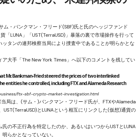
Oサム・バンクマン・フリード(SBF)氏と氏のヘッジファンド
「LUNA」「UST(TerraUSD)」暴落の裏で市場操作を行って
ハッタンの連邦検察当局により捜査中であることが明らかとな
「The New York Times」へ以下のコメントを残してい
at Mr. Bankman-Fried steered the prices of two interlinked
the entities he controlled, including FTX and Alameda Research
usiness/ftx-sbf-crypto-market-investigation.html
局は、(サム・)バンクマン・フリード氏が、FTXやAlameda
UST(TerraUSD)とLUNAという相互にリンクした(仮想)通貨の
氏の不正行為を特定したのか、あるいはいつからUSTとLUNA
、明らかとなっていない。