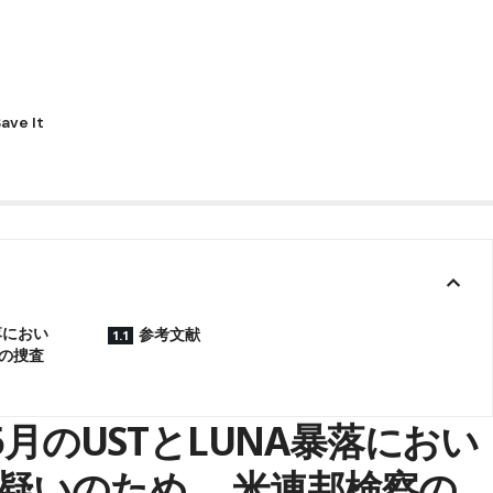
落におい
参考文献
の捜査
5月のUSTとLUNA暴落におい
疑いのため、 米連邦検察の