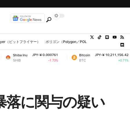
tFlyer（ビットフライヤー）
ポリゴン（Polygon／POL、MATIC）
ウォレット
JPY-¥ 0.000761
JPY-¥ 10,211,156.42
Inu
Bitcoin
Et
BTC
E
-1.73%
+0.71%
A暴落に関与の疑い