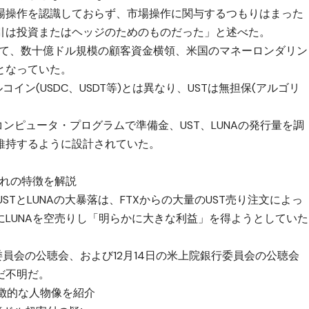
場操作を認識しておらず、市場操作に関与するつもりはまった
引は投資またはヘッジのためのものだった」と述べた。
後して、数十億ドル規模の顧客資金横領、米国のマネーロンダリン
となっていた。
イン(USDC、USDT等)とは異なり、USTは無担保(アルゴリ
ンピュータ・プログラムで準備金、UST、LUNAの発行量を調
維持するように設計されていた。
れぞれの特徴を解説
ると、USTとLUNAの大暴落は、FTXからの大量のUST売り注文によっ
時にLUNAを空売りし「明らかに大きな利益」を得ようとしていた
委員会の公聴会、および12月14日の米上院銀行委員会の公聴会
だ不明だ。
？特徴的な人物像を紹介