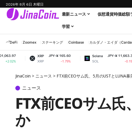
2026年 8月 6日 木曜日
最新ニュース
仮想通貨時価総額
学習
DeFi
Zoomex
ステーキング
Coinbase
カルダノ・エイダ（Cardano
JPY-¥ 165.60
JPY-¥ 11,663.38
XRP
Solana
XRP
SOL
-1.79%
-0.19%
JinaCoin
>
ニュース
>
FTX前CEOサム氏、5月のUSTとLUN
ニュース
FTX前CEOサム
か