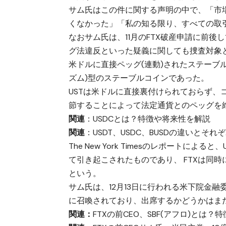
サム氏はこの件に関する声明の中で、「市
くなかった」「私の知る限り、すべての取
なおサム氏は、11月のFTX破産申請に前
グ法違反といった疑義に関しても捜査対象
米ドルに直接ペッグ(連動)されたステーブルコ
ズム)型のステーブルコインであった。
USTは米ドルに直接裏付けられておらず、コ
節することによって法定通貨とのペッグを
関連
：
USDCとは？特徴や将来性を解説
関連
：
USDT、USDC、BUSDの違いとそ
The New York Timesのレポートによ
て引き起こされたものであり、 FTXは同
という。
サム氏は、12月13日に行われる米下院金融
に召喚されており、出席するかどうかはま
関連：
FTXの前CEO、SBF(アフロ)とは