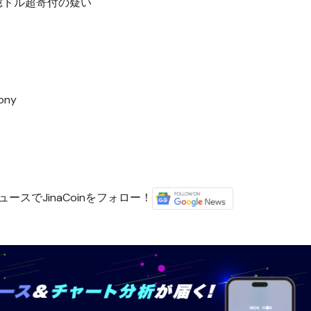
0億ドル超寄付の疑い
mony
ースでJinaCoinをフォロー！