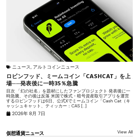
ニュース
,
アルトコインニュース
ロビンフッド、ミームコイン「CASHCAT」を上
歩
場──発表後に一時35％急騰
保
目次 「幻の社名」を題材にしたファンプロジェクト 発表後に一
目
時急騰、その後は反落 米国で株式・暗号資産取引アプリを運営
中
するロビンフッドは6日、公式Xでミームコイン「Cash Cat（キ
「
ャッシュキャット、ティッカー：CAS […]
間
2026年 8月 7日
View All
仮想通貨ニュース