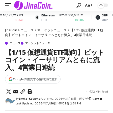
Aa
JPY-¥ 300,653.71
JPY-¥ 161.74
Ethereum
XRP
ETH
XRP
+0.08%
-2.08%
JinaCoin
>
ニュース
>
マーケットニュース
>
【1/15 仮想通貨ETF動
向】ビットコイン・イーサリアムともに流入、4営業日連続
ニュース
マーケットニュース
【1/15 仮想通貨ETF動向】ビット
コイン・イーサリアムともに流
入、4営業日連続
Googleの優先する情報源に追加
12 Min Read
By
Shoko-Koyama
Published: 2026年01月16日 14時57分
Last Updated: 2026年01月16日 14時59分 2:59 PM