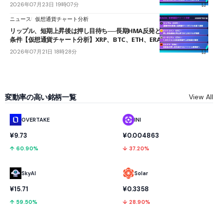
2026年07月23日 19時07分
ニュース
仮想通貨チャート分析
リップル、短期上昇後は押し目待ち──長期HMA反発と雲上抜けが買い
条件【仮想通貨チャート分析】XRP、BTC、ETH、ERA
2026年07月21日 18時28分
変動率の高い銘柄一覧
View All
OVERTAKE
INI
¥9.73
¥0.004863
↑ 60.90%
↓ 37.20%
SkyAI
Solar
¥15.71
¥0.3358
↑ 59.50%
↓ 28.90%