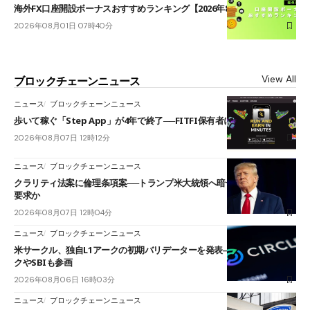
海外FX口座開設ボーナスおすすめランキング【2026年8月最新】
2026年08月01日 07時40分
View All
ブロックチェーンニュース
ニュース
ブロックチェーンニュース
歩いて稼ぐ「Step App」が4年で終了──FITFI保有者に対応呼びかけ
2026年08月07日 12時12分
ニュース
ブロックチェーンニュース
クラリティ法案に倫理条項案──トランプ米大統領へ暗号資産事業の売却
要求か
2026年08月07日 12時04分
ニュース
ブロックチェーンニュース
米サークル、独自L1アークの初期バリデーターを発表――ブラックロッ
クやSBIも参画
2026年08月06日 16時03分
ニュース
ブロックチェーンニュース