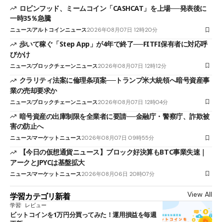
ロビンフッド、ミームコイン「CASHCAT」を上場──発表後に
一時35％急騰
ニュース
アルトコインニュース
2026年08月07日 12時20分
歩いて稼ぐ「Step App」が4年で終了──FITFI保有者に対応呼
びかけ
ニュース
ブロックチェーンニュース
2026年08月07日 12時12分
クラリティ法案に倫理条項案──トランプ米大統領へ暗号資産事
業の売却要求か
ニュース
ブロックチェーンニュース
2026年08月07日 12時04分
暗号資産の出庫制限を全業者に要請──金融庁・警察庁、詐欺被
害の防止へ
ニュース
マーケットニュース
2026年08月07日 09時55分
【今日の仮想通貨ニュース】ブロック好決算もBTC事業失速｜
アークとJPYCは基盤拡大
ニュース
マーケットニュース
2026年08月06日 20時07分
View All
学習カテゴリ新着
学習
レビュー
ビットコインを1万円分買ってみた！運用損益を毎週