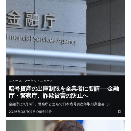
ニュース
マーケットニュース
暗号資産の出庫制限を全業者に要請──金融
庁・警察庁、詐欺被害の防止へ
金融庁は8月6日、警察庁と連名で日本暗号資産等取引業協会（J…
2026年08月07日 09時55分