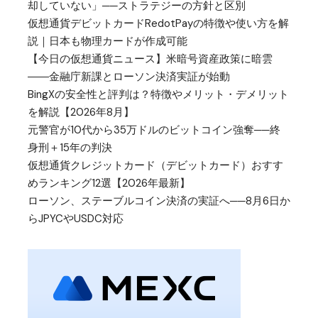
却していない」──ストラテジーの方針と区別
仮想通貨デビットカードRedotPayの特徴や使い方を解
説｜日本も物理カードが作成可能
【今日の仮想通貨ニュース】米暗号資産政策に暗雲
――金融庁新課とローソン決済実証が始動
BingXの安全性と評判は？特徴やメリット・デメリット
を解説【2026年8月】
元警官が10代から35万ドルのビットコイン強奪──終
身刑＋15年の判決
仮想通貨クレジットカード（デビットカード）おすす
めランキング12選【2026年最新】
ローソン、ステーブルコイン決済の実証へ──8月6日か
らJPYCやUSDC対応