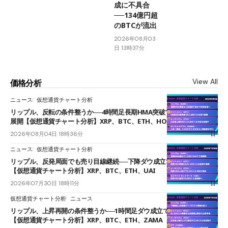
成に不具合
──134億円超
のBTCが流出
2026年08月03
日 13時37分
View All
価格分析
ニュース
仮想通貨チャート分析
リップル、反転の条件整うか──4時間足長期HMA突破で雲下端を目指す
展開【仮想通貨チャート分析】XRP、BTC、ETH、HOME
2026年08月04日 18時36分
ニュース
仮想通貨チャート分析
リップル、反発局面でも売り目線継続──下降ダウ成立で下値追う展開
【仮想通貨チャート分析】XRP、BTC、ETH、UAI
2026年07月30日 18時11分
仮想通貨チャート分析
ニュース
リップル、上昇再開の条件整うか──1時間足ダウ成立で1.185ドルを狙う
【仮想通貨チャート分析】XRP、BTC、ETH、ZAMA