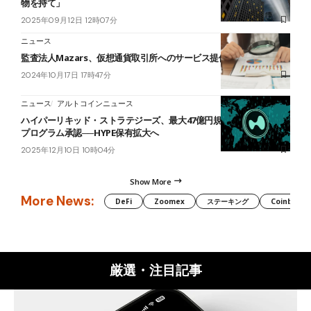
物を持て」
2025年09月12日 12時07分
ニュース
監査法人Mazars、仮想通貨取引所へのサービス提供を停止
2024年10月17日 17時47分
ニュース
アルトコインニュース
ハイパーリキッド・ストラテジーズ、最大47億円規模の自社株買い
プログラム承認──HYPE保有拡大へ
2025年12月10日 10時04分
Show More
More News:
DeFi
Zoomex
ステーキング
Coinbase
厳選・注目記事