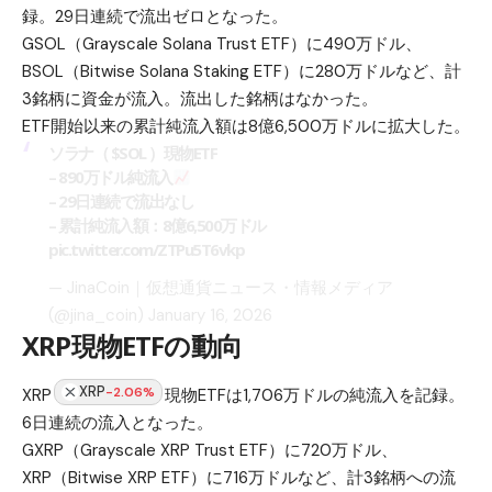
録。29日連続で流出ゼロとなった。
GSOL（Grayscale Solana Trust ETF）に490万ドル、
BSOL（Bitwise Solana Staking ETF）に280万ドルなど、計
3銘柄に資金が流入。流出した銘柄はなかった。
ETF開始以来の累計純流入額は8億6,500万ドルに拡大した。
ソラナ（
$SOL
）現物ETF
– 890万ドル純流入
– 29日連続で流出なし
– 累計純流入額：8億6,500万ドル
pic.twitter.com/ZTPu5T6vkp
— JinaCoin｜仮想通貨ニュース・情報メディア
(@jina_coin)
January 16, 2026
XRP現物ETFの動向
XRP
-2.06%
XRP
現物ETFは1,706万ドルの純流入を記録。
6日連続の流入となった。
GXRP（Grayscale XRP Trust ETF）に720万ドル、
XRP（Bitwise XRP ETF）に716万ドルなど、計3銘柄への流