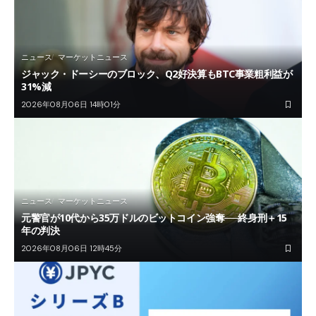
ニュース
マーケットニュース
ジャック・ドーシーのブロック、Q2好決算もBTC事業粗利益が
31%減
2026年08月06日 14時01分
ニュース
マーケットニュース
元警官が10代から35万ドルのビットコイン強奪──終身刑＋15
年の判決
2026年08月06日 12時45分