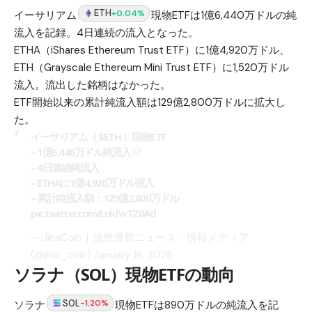
ETH
+0.04%
イーサリアム
現物ETFは1億6,440万ドルの純
流入を記録。4日連続の流入となった。
ETHA（iShares Ethereum Trust ETF）に1億4,920万ドル、
ETH（Grayscale Ethereum Mini Trust ETF）に1,520万ドル
流入。流出した銘柄はなかった。
ETF開始以来の累計純流入額は129億2,800万ドルに拡大し
た。
イーサリアム（
$ETH
）現物ETF
– 1億6,440万ドル純流入
– 4日連続純流入
– ETHAに1億4,920万ドル流入
– 累計純流入額：129億2,800万ドル
pic.twitter.com/LnkfwTZ0Ad
— JinaCoin｜仮想通貨ニュース・情報メディア
(@jina_coin)
January 16, 2026
ソラナ（SOL）現物ETFの動向
SOL
-1.20%
ソラナ
現物ETFは890万ドルの純流入を記