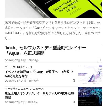
米国で株式・暗号資産取引アプリを運営するロビンフッドは6日、公
式Xでミームコイン「Cash Cat（キャッシュキャット、ティッカー：
CASHCAT）」を新たな取扱資産に追加したと発表した。同社のアプ
リ…
1inch、セルフカストディ型流動性レイヤー
「Aqua」を正式展開
2026年07月29日 15時22分
ニュース
NFTニュース
イベント参加証NFT「POAP」が終了へ──5年超で
670万点超を発行
2026年08月04日 13時46分
イーサリアムニュース
ニュース
東証上場クオンタムS、イーサリアム1,000枚を追加
売却
2026年07月31日 12時29分