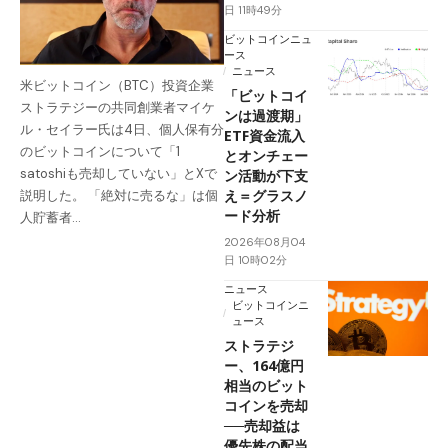
日 11時49分
ビットコインニュ
ース
ニュース
米ビットコイン（BTC）投資企業
「ビットコイ
ストラテジーの共同創業者マイケ
ンは過渡期」
ル・セイラー氏は4日、個人保有分
ETF資金流入
のビットコインについて「1
とオンチェー
satoshiも売却していない」とXで
ン活動が下支
え＝グラスノ
説明した。 「絶対に売るな」は個
ード分析
人貯蓄者…
2026年08月04
日 10時02分
ニュース
ビットコインニ
ュース
ストラテジ
ー、164億円
相当のビット
コインを売却
──売却益は
優先株の配当