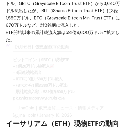
ドル、GBTC（Grayscale Bitcoin Trust ETF）から3,640万
ドル流出したが、IBIT（iShares Bitcoin Trust ETF）に3億
1,580万ドル、BTC（Grayscale Bitcoin Mini Trust ETF）に
670万ドルなど、計3銘柄に流入した。
ETF開始以来の累計純流入額は581億9,600万ドルに拡大し
た。
【1月15日】仮想通貨ETFの動向
￣￣￣￣￣￣￣￣￣￣￣￣￣￣￣
ビットコイン（
$BTC
）現物ETF
– 1億20万ドル純流入
– 4日連続純流出
– IBITに3億1,580万ドル流入
– FBTCから1億8,890万ドル流出
– 累計純流入額：581億9,600万ドル
pic.twitter.com/VyRPObFc5a
— JinaCoin｜仮想通貨ニュース・情報メディア
(@jina_coin)
January 16, 2026
イーサリアム（ETH）現物ETFの動向