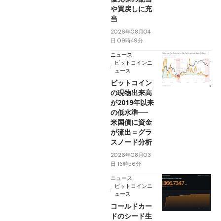
や買戻しに充
当
2026年08月04
日 09時49分
ニュース
ビットコインニ
ュース
ビットコイン
の現物出来高
が2019年以来
の低水準──
米国債に資金
が流出＝グラ
スノード分析
2026年08月03
日 13時56分
ニュース
ビットコインニ
ュース
コールドカー
ドのシード生