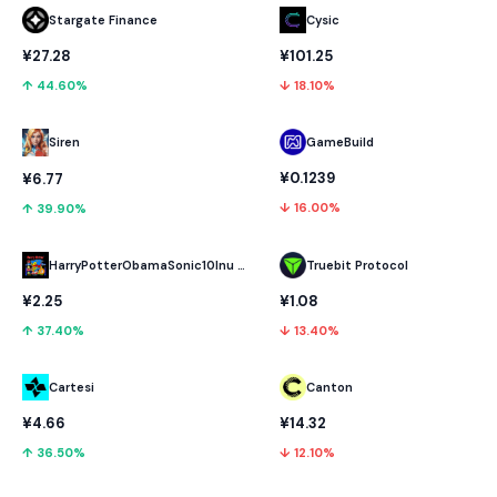
Stargate Finance
Cysic
¥27.28
¥101.25
↑ 44.60%
↓ 18.10%
GameBuild
Siren
¥0.1239
¥6.77
↓ 16.00%
↑ 39.90%
HarryPotterObamaSonic10Inu (ETH)
Truebit Protocol
¥2.25
¥1.08
↑ 37.40%
↓ 13.40%
Cartesi
Canton
¥4.66
¥14.32
↑ 36.50%
↓ 12.10%