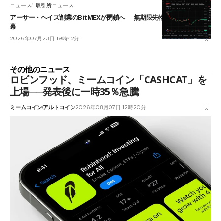
ニュース
取引所ニュース
アーサー・ヘイズ創業のBitMEXが閉鎖へ──無期限先物を生んだ11年に
幕
2026年07月23日 19時42分
その他のニュース
ロビンフッド、ミームコイン「CASHCAT」を
上場──発表後に一時35％急騰
ミームコイン
アルトコイン
2026年08月07日 12時20分