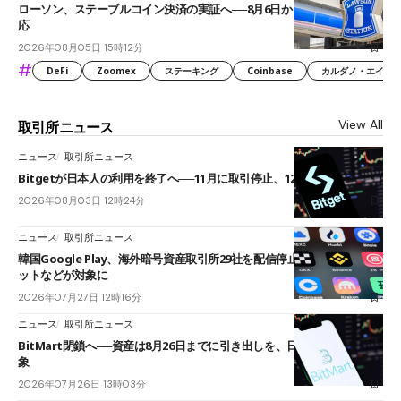
ローソン、ステーブルコイン決済の実証へ──8月6日からJPYCやUSDC対
応
2026年08月05日 15時12分
#
DeFi
Zoomex
ステーキング
Coinbase
カルダノ・エイダ（Ca
View All
取引所ニュース
ニュース
取引所ニュース
Bitgetが日本人の利用を終了へ──11月に取引停止、12月末に強制決済
2026年08月03日 12時24分
ニュース
取引所ニュース
韓国Google Play、海外暗号資産取引所29社を配信停止──OKXやバイビ
ットなどが対象に
2026年07月27日 12時16分
ニュース
取引所ニュース
BitMart閉鎖へ──資産は8月26日までに引き出しを、日本人利用者も対
象
2026年07月26日 13時03分