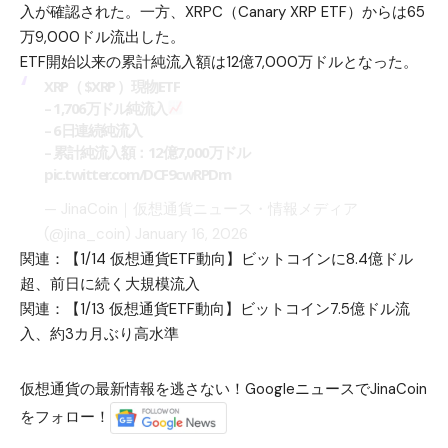
入が確認された。一方、XRPC（Canary XRP ETF）からは65
万9,000ドル流出した。
ETF開始以来の累計純流入額は12億7,000万ドルとなった。
XRP（
$XRP
）現物ETF
– 1,706万ドル純流入
– 6日連続純流入
– 累計純流入額：12億7,000万ドル
pic.twitter.com/DCF9cwRPDm
— JinaCoin｜仮想通貨ニュース・情報メディア
(@jina_coin)
January 16, 2026
関連：
【1/14 仮想通貨ETF動向】ビットコインに8.4億ドル
超、前日に続く大規模流入
関連：
【1/13 仮想通貨ETF動向】ビットコイン7.5億ドル流
入、約3カ月ぶり高水準
仮想通貨の最新情報を逃さない！GoogleニュースでJinaCoin
をフォロー！