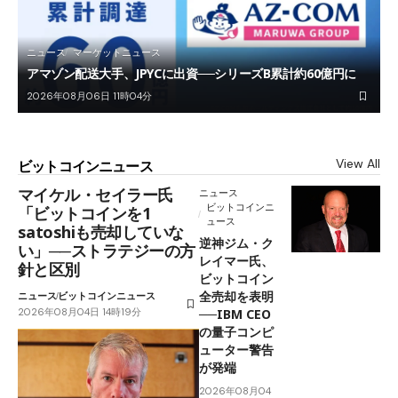
ニュース
マーケットニュース
アマゾン配送大手、JPYCに出資──シリーズB累計約60億円に
2026年08月06日 11時04分
View All
ビットコインニュース
マイケル・セイラー氏
ニュース
ビットコインニ
「ビットコインを1
ュース
satoshiも売却していな
逆神ジム・ク
い」──ストラテジーの方
レイマー氏、
針と区別
ビットコイン
全売却を表明
ニュース
ビットコインニュース
2026年08月04日 14時19分
──IBM CEO
の量子コンピ
ューター警告
が発端
2026年08月04