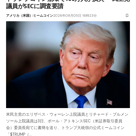
議員がSECに調査要請
アメリカ（米国）
ミームコイン
2026年08月05日 16時23分
米民主党のエリザベス・ウォーレン上院議員とリチャード・ブルメン
ソール上院議員は3日、ポール・アトキンスSEC（米証券取引委員
会）委員長宛てに書簡を送り、トランプ大統領の公式ミームコイン
「$TRUMP（…