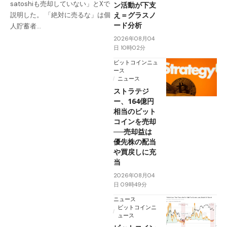
satoshiも売却していない」とXで
ン活動が下支
え＝グラスノ
説明した。 「絶対に売るな」は個
ード分析
人貯蓄者…
2026年08月04
日 10時02分
ビットコインニュ
ース
ニュース
ストラテジ
ー、164億円
相当のビット
コインを売却
──売却益は
優先株の配当
や買戻しに充
当
2026年08月04
日 09時49分
ニュース
ビットコインニ
ュース