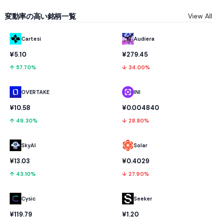
変動率の高い銘柄一覧
View All
Cartesi
Audiera
¥5.10
¥279.45
↑ 57.70%
↓ 34.00%
OVERTAKE
INI
¥10.58
¥0.004840
↑ 49.30%
↓ 28.80%
SkyAI
Solar
¥13.03
¥0.4029
↑ 43.10%
↓ 27.90%
Cysic
Seeker
¥119.79
¥1.20