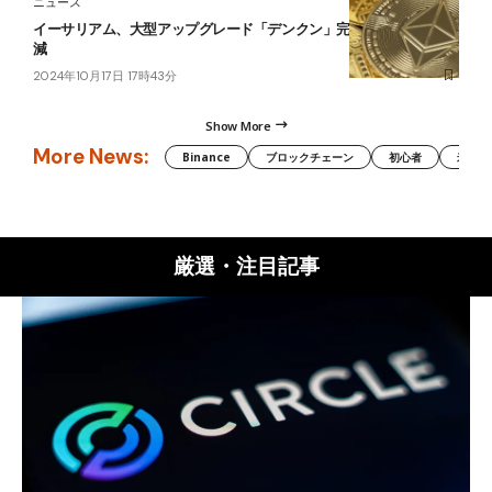
ニュース
イーサリアム、大型アップグレード「デンクン」完了｜L2手数料削
減
2024年10月17日 17時43分
Show More
More News:
Binance
ブロックチェーン
初心者
米国証
厳選・注目記事