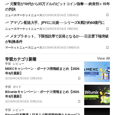
元警官が10代から35万ドルのビットコイン強奪──終身刑＋15年
の判決
ニュース
マーケットニュース
2026年08月06日 12時45分
アマゾン配送大手、JPYCに出資──シリーズB累計約60億円に
ニュース
マーケットニュース
2026年08月06日 11時04分
メタプラネット、下限抵抗帯で反発となるか──日足雲下端突破
が転換条件
マーケットニュース
ニュース
2026年08月06日 08時10分
View All
学習カテゴリ新着
学習
レビュー
MEXCキャンペーン・ボーナス情報総まとめ【2026
年8月最新】
2026年08月06日 12時29分
学習
ガイド
Bitunixキャンペーン・ボーナス情報まとめ【2026
年8月最新】
2026年08月06日 10時22分
学習
レビュー
Bitget日本撤退！日本人の新規登録停止＆サービス