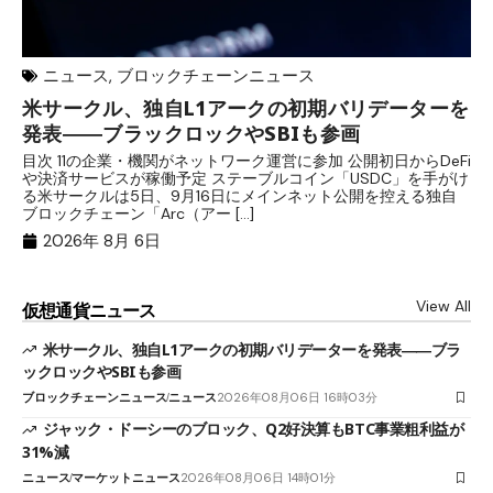
ニュース
,
ブロックチェーンニュース
米サークル、独自L1アークの初期バリデーターを
ジ
発表――ブラックロックやSBIも参画
B
目次 11の企業・機関がネットワーク運営に参加 公開初日からDeFi
目
や決済サービスが稼働予定 ステーブルコイン「USDC」を手がけ
だ
る米サークルは5日、9月16日にメインネット公開を控える独自
大
ブロックチェーン「Arc（アー […]
半
2026年 8月 6日
View All
仮想通貨ニュース
米サークル、独自L1アークの初期バリデーターを発表――ブラ
ックロックやSBIも参画
ブロックチェーンニュース
ニュース
2026年08月06日 16時03分
ジャック・ドーシーのブロック、Q2好決算もBTC事業粗利益が
31%減
ニュース
マーケットニュース
2026年08月06日 14時01分