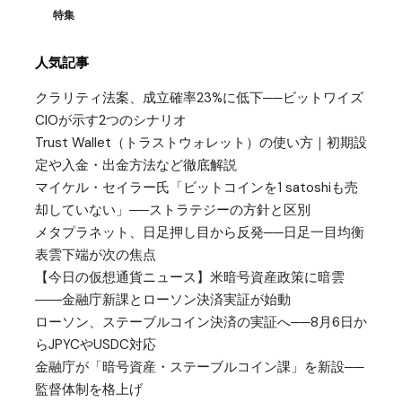
特集
人気記事
クラリティ法案、成立確率23%に低下──ビットワイズ
CIOが示す2つのシナリオ
Trust Wallet（トラストウォレット）の使い方｜初期設
定や入金・出金方法など徹底解説
マイケル・セイラー氏「ビットコインを1 satoshiも売
却していない」──ストラテジーの方針と区別
メタプラネット、日足押し目から反発──日足一目均衡
表雲下端が次の焦点
【今日の仮想通貨ニュース】米暗号資産政策に暗雲
――金融庁新課とローソン決済実証が始動
ローソン、ステーブルコイン決済の実証へ──8月6日か
らJPYCやUSDC対応
金融庁が「暗号資産・ステーブルコイン課」を新設──
監督体制を格上げ