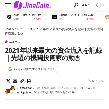
Aa
PY-¥ 164.80
JPY-¥ 11,560.23
JPY-
Solana
Dogecoin
SOL
DOGE
-1.94%
-1.08%
JinaCoin
>
ニュース
>
2021年以来最大の資金流入を記録｜先週の機関
投資家の動き
ニュース
2021年以来最大の資金流入を記録
｜先週の機関投資家の動き
Googleの優先する情報源に追加
7 Min Read
By
Tomochan01
Published: 2023年11月28日 07時31分
Last Updated: 2024年10月17日 17時44分 5:44 PM