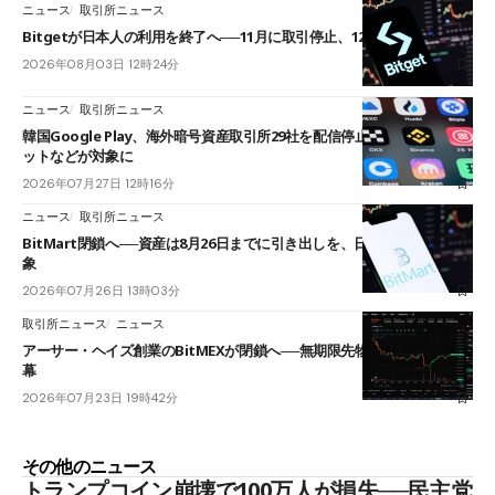
ニュース
取引所ニュース
Bitgetが日本人の利用を終了へ──11月に取引停止、12月末に強制決済
2026年08月03日 12時24分
ニュース
取引所ニュース
韓国Google Play、海外暗号資産取引所29社を配信停止──OKXやバイビ
ットなどが対象に
2026年07月27日 12時16分
ニュース
取引所ニュース
BitMart閉鎖へ──資産は8月26日までに引き出しを、日本人利用者も対
象
2026年07月26日 13時03分
取引所ニュース
ニュース
アーサー・ヘイズ創業のBitMEXが閉鎖へ──無期限先物を生んだ11年に
幕
2026年07月23日 19時42分
その他のニュース
トランプコイン崩壊で100万人が損失──民主党