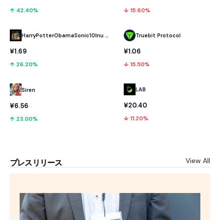
↑ 42.40%
↓ 15.60%
HarryPotterObamaSonic10Inu (ETH)
Truebit Protocol
¥1.69
¥1.06
↑ 26.20%
↓ 15.50%
LAB
Siren
¥20.40
¥6.56
↓ 11.20%
↑ 23.00%
View All
プレスリリース