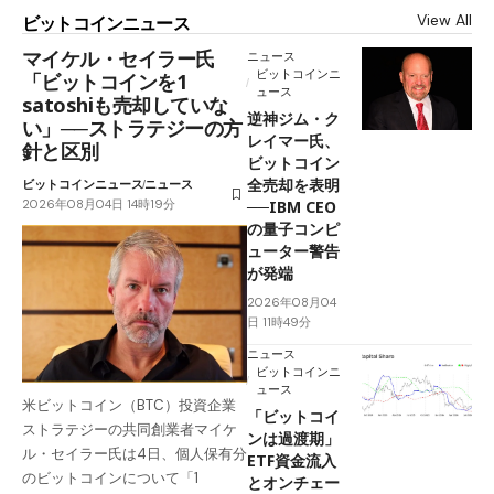
View All
ビットコインニュース
マイケル・セイラー氏
ニュース
ビットコインニ
「ビットコインを1
ュース
satoshiも売却していな
逆神ジム・ク
い」──ストラテジーの方
レイマー氏、
針と区別
ビットコイン
全売却を表明
ビットコインニュース
ニュース
2026年08月04日 14時19分
──IBM CEO
の量子コンピ
ューター警告
が発端
2026年08月04
日 11時49分
ニュース
ビットコインニ
ュース
米ビットコイン（BTC）投資企業
「ビットコイ
ストラテジーの共同創業者マイケ
ンは過渡期」
ル・セイラー氏は4日、個人保有分
ETF資金流入
のビットコインについて「1
とオンチェー