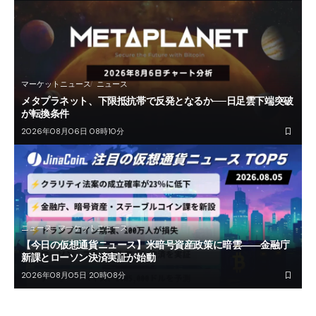
マーケットニュース
ニュース
メタプラネット、下限抵抗帯で反発となるか──日足雲下端突破
が転換条件
2026年08月06日 08時10分
ニュース
マーケットニュース
【今日の仮想通貨ニュース】米暗号資産政策に暗雲――金融庁
新課とローソン決済実証が始動
2026年08月05日 20時08分