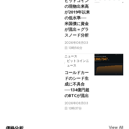
ビットコイン
の現物出来高
が2019年以来
の低水準──
米国債に資金
が流出＝グラ
スノード分析
2026年08月03
日 13時56分
ニュース
ビットコインニ
ュース
コールドカー
ドのシード生
成に不具合
──134億円超
のBTCが流出
2026年08月03
日 13時37分
View All
価格分析