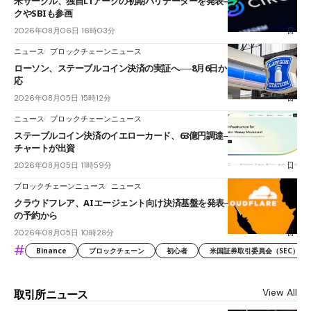
米サークル、独自L1アークの初期バリデーターを発表――ブラックロッ
クやSBIも参画
2026年08月06日 16時03分
ニュース
ブロックチェーンニュース
ローソン、ステーブルコイン決済の実証へ──8月6日からJPYCやUSDC対
応
2026年08月05日 15時12分
ニュース
ブロックチェーンニュース
ステーブルコイン決済のイエローカード、63億円調達──ソニーやスタン
チャートが出資
2026年08月05日 11時59分
ブロックチェーンニュース
ニュース
クラウドフレア、AIエージェント向け決済基盤を発表──まずハンドル名
の予約から
2026年08月05日 10時28分
#
Binance
ブロックチェーン
初心者
米国証券取引委員会（SEC）
View All
取引所ニュース