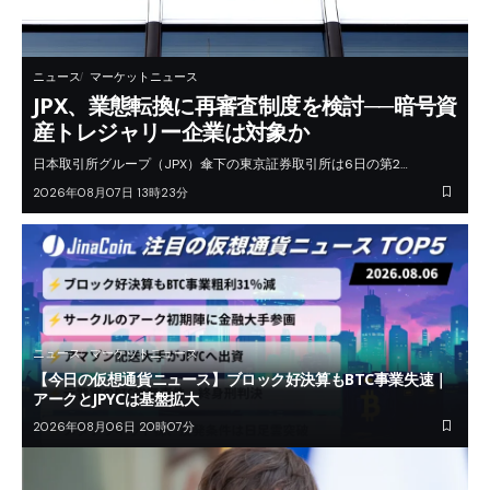
ニュース
マーケットニュース
JPX、業態転換に再審査制度を検討──暗号資
産トレジャリー企業は対象か
日本取引所グループ（JPX）傘下の東京証券取引所は6日の第2…
2026年08月07日 13時23分
ニュース
マーケットニュース
【今日の仮想通貨ニュース】ブロック好決算もBTC事業失速｜
アークとJPYCは基盤拡大
2026年08月06日 20時07分