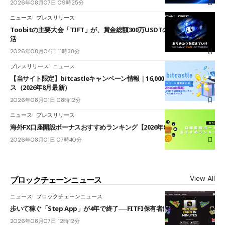
2026年08月07日 09時25分
ニュース
プレスリリース
Toobitの主要大会「TIFT」が、賞金総額300万USDTのレースとして復
活
2026年08月04日 11時38分
プレスリリース
ニュース
【当サイト限定】bitcastleキャンペーン情報｜16,000円口座開設ボーナ
ス（2026年8月最新）
2026年08月01日 08時12分
ニュース
プレスリリース
海外FX口座開設ボーナスおすすめランキング【2026年8月最新】
2026年08月01日 07時40分
View All
ブロックチェーンニュース
ニュース
ブロックチェーンニュース
歩いて稼ぐ「Step App」が4年で終了──FITFI保有者に対応呼びかけ
2026年08月07日 12時12分