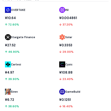
OVERTAKE
INI
¥10.64
¥0.004861
↑ 72.60%
↓ 37.20%
Stargate Finance
Solar
¥27.52
¥0.3353
↑ 46.90%
↓ 29.00%
Cartesi
Cysic
¥4.97
¥108.88
↑ 39.90%
↓ 23.40%
GameBuild
Siren
¥0.1251
¥6.72
↓ 16.40%
↑ 38.60%