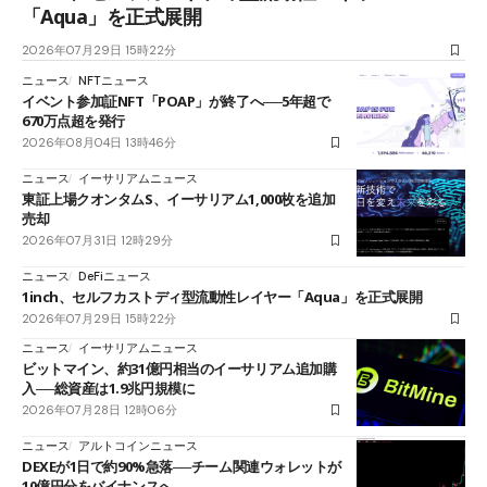
「Aqua」を正式展開
2026年07月29日 15時22分
ニュース
NFTニュース
イベント参加証NFT「POAP」が終了へ──5年超で
670万点超を発行
2026年08月04日 13時46分
ニュース
イーサリアムニュース
東証上場クオンタムS、イーサリアム1,000枚を追加
売却
2026年07月31日 12時29分
ニュース
DeFiニュース
1inch、セルフカストディ型流動性レイヤー「Aqua」を正式展開
2026年07月29日 15時22分
ニュース
イーサリアムニュース
ビットマイン、約31億円相当のイーサリアム追加購
入──総資産は1.9兆円規模に
2026年07月28日 12時06分
ニュース
アルトコインニュース
DEXEが1日で約90%急落──チーム関連ウォレットが
10億円分をバイナンスへ