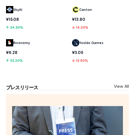
SkyAI
Canton
¥15.08
¥13.80
↑ 34.30%
↓ 14.20%
Biconomy
Yooldo Games
¥6.28
¥3.05
↑ 33.20%
↓ 13.50%
View All
プレスリリース