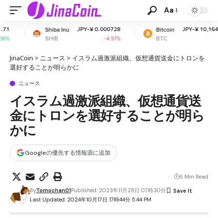
Aa
JPY-¥ 0.000728
JPY-¥ 10,164,626.59
iba Inu
Bitcoin
HIB
BTC
-4.97%
-1.09%
JinaCoin
>
ニュース
>
イスラム過激派組織、仮想通貨送金にトロンを
選好することが明らかに
ニュース
イスラム過激派組織、仮想通貨送
金にトロンを選好することが明ら
かに
Googleの優先する情報源に追加
6 Min Read
By
Tomochan01
Published: 2023年11月28日 07時30分
Last Updated: 2024年10月17日 17時44分 5:44 PM