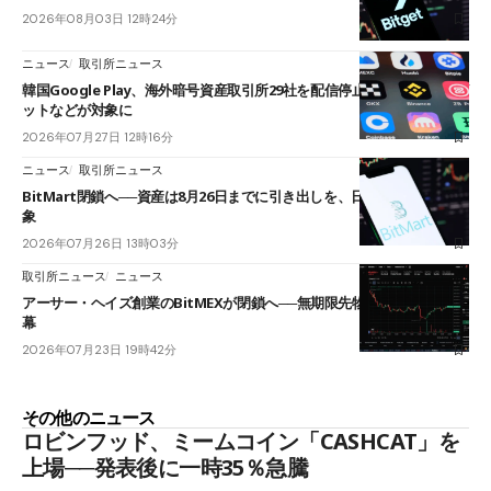
2026年08月03日 12時24分
ニュース
取引所ニュース
韓国Google Play、海外暗号資産取引所29社を配信停止──OKXやバイビ
ットなどが対象に
2026年07月27日 12時16分
ニュース
取引所ニュース
BitMart閉鎖へ──資産は8月26日までに引き出しを、日本人利用者も対
象
2026年07月26日 13時03分
取引所ニュース
ニュース
アーサー・ヘイズ創業のBitMEXが閉鎖へ──無期限先物を生んだ11年に
幕
2026年07月23日 19時42分
その他のニュース
ロビンフッド、ミームコイン「CASHCAT」を
上場──発表後に一時35％急騰