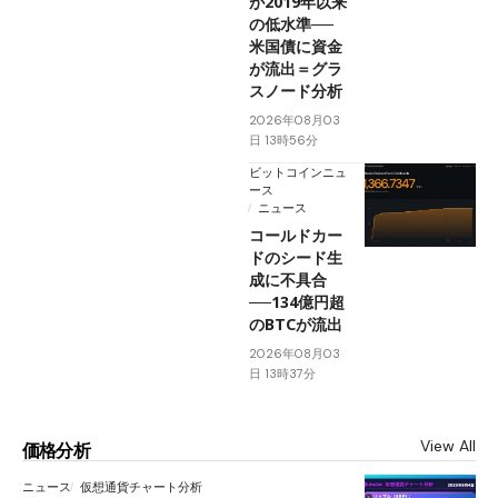
が2019年以来
の低水準──
米国債に資金
が流出＝グラ
スノード分析
2026年08月03
日 13時56分
ビットコインニュ
ース
ニュース
コールドカー
ドのシード生
成に不具合
──134億円超
のBTCが流出
2026年08月03
日 13時37分
View All
価格分析
ニュース
仮想通貨チャート分析