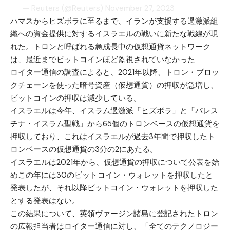
— Reuters (@Reuters)
November 27, 2023
ハマスからヒズボラに至るまで、イランが支援する過激派組
織への資金提供に対するイスラエルの戦いに新たな戦線が現
れた。トロンと呼ばれる急成長中の仮想通貨ネットワーク
は、最近までビットコインほど監視されていなかった
ロイター通信の調査によると、2021年以降、トロン・ブロッ
クチェーンを使った暗号資産（仮想通貨）の押収が急増し、
ビットコインの押収は減少している。
イスラエルは今年、イスラム過激派「ヒズボラ」と「パレス
チナ・イスラム聖戦」から65個のトロンベースの仮想通貨を
押収しており、これはイスラエルが過去3年間で押収したト
ロンベースの仮想通貨の3分の2にあたる。
イスラエルは2021年から、仮想通貨の押収について公表を始
めこの年には30のビットコイン・ウォレットを押収したと
発表したが、それ以降ビットコイン・ウォレットを押収した
とする発表はない。
この結果について、英領ヴァージン諸島に登記されたトロン
の広報担当者はロイター通信に対し、「全てのテクノロジー