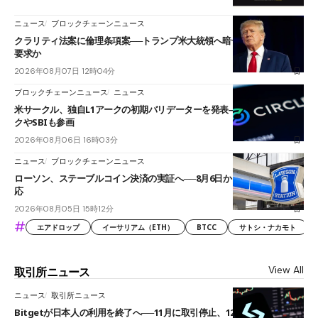
ニュース
ブロックチェーンニュース
クラリティ法案に倫理条項案──トランプ米大統領へ暗号資産事業の売却
要求か
2026年08月07日 12時04分
ブロックチェーンニュース
ニュース
米サークル、独自L1アークの初期バリデーターを発表――ブラックロッ
クやSBIも参画
2026年08月06日 16時03分
ニュース
ブロックチェーンニュース
ローソン、ステーブルコイン決済の実証へ──8月6日からJPYCやUSDC対
応
2026年08月05日 15時12分
#
エアドロップ
イーサリアム（ETH）
BTCC
サトシ・ナカモト
View All
取引所ニュース
ニュース
取引所ニュース
Bitgetが日本人の利用を終了へ──11月に取引停止、12月末に強制決済