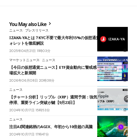
You May also Like
ニュース
プレスリリース
IZAKA-YAとは？KYC不要で最大年利15%の仮想通貨レンディングウ
ォレットを徹底解説
2025年04月21日 11時03分
マーケットニュース
ニュース
【今日の仮想通貨ニュース】ETF資金動向に警戒感｜オンチェーン市
場拡大と新展開
2026年06月08日 20時38分
ニュース
【チャート分析】リップル（XRP）週間予測：強気相場継続も価格が
停滞、重要ライン突破が鍵【9月23日】
2024年10月17日 15時53分
ニュース
注目AI関連銘柄のAGIX、年初から10倍超の高騰
2024年10月17日 17時47分