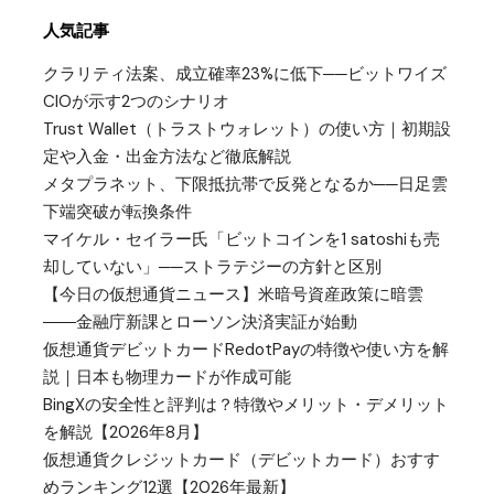
人気記事
クラリティ法案、成立確率23%に低下──ビットワイズ
CIOが示す2つのシナリオ
Trust Wallet（トラストウォレット）の使い方｜初期設
定や入金・出金方法など徹底解説
メタプラネット、下限抵抗帯で反発となるか──日足雲
下端突破が転換条件
マイケル・セイラー氏「ビットコインを1 satoshiも売
却していない」──ストラテジーの方針と区別
【今日の仮想通貨ニュース】米暗号資産政策に暗雲
――金融庁新課とローソン決済実証が始動
仮想通貨デビットカードRedotPayの特徴や使い方を解
説｜日本も物理カードが作成可能
BingXの安全性と評判は？特徴やメリット・デメリット
を解説【2026年8月】
仮想通貨クレジットカード（デビットカード）おすす
めランキング12選【2026年最新】