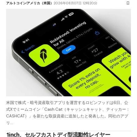
アルトコイン
アメリカ（米国）
2026年08月07日 12時20分
米国で株式・暗号資産取引アプリを運営するロビンフッドは6日、公
式Xでミームコイン「Cash Cat（キャッシュキャット、ティッカー：
CASHCAT）」を新たな取扱資産に追加したと発表した。同社のアプ
リ…
1inch、セルフカストディ型流動性レイヤー