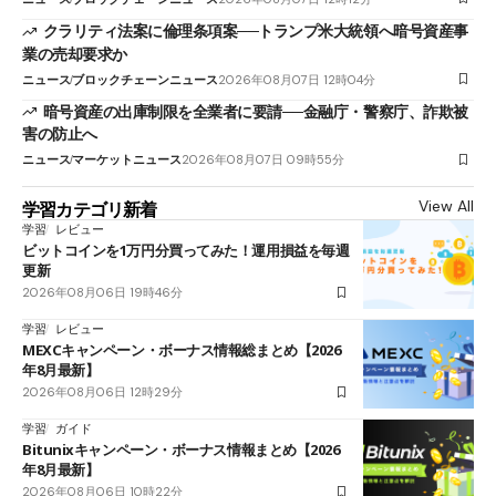
クラリティ法案に倫理条項案──トランプ米大統領へ暗号資産事
業の売却要求か
ニュース
ブロックチェーンニュース
2026年08月07日 12時04分
暗号資産の出庫制限を全業者に要請──金融庁・警察庁、詐欺被
害の防止へ
ニュース
マーケットニュース
2026年08月07日 09時55分
View All
学習カテゴリ新着
学習
レビュー
ビットコインを1万円分買ってみた！運用損益を毎週
更新
2026年08月06日 19時46分
学習
レビュー
MEXCキャンペーン・ボーナス情報総まとめ【2026
年8月最新】
2026年08月06日 12時29分
学習
ガイド
Bitunixキャンペーン・ボーナス情報まとめ【2026
年8月最新】
2026年08月06日 10時22分