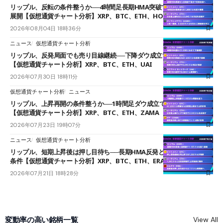
リップル、反転の条件整うか──4時間足長期HMA突破で雲下端を目指す
展開【仮想通貨チャート分析】XRP、BTC、ETH、HOME
2026年08月04日 18時36分
ニュース
仮想通貨チャート分析
リップル、反発局面でも売り目線継続──下降ダウ成立で下値追う展開
【仮想通貨チャート分析】XRP、BTC、ETH、UAI
2026年07月30日 18時11分
仮想通貨チャート分析
ニュース
リップル、上昇再開の条件整うか──1時間足ダウ成立で1.185ドルを狙う
【仮想通貨チャート分析】XRP、BTC、ETH、ZAMA
2026年07月23日 19時07分
ニュース
仮想通貨チャート分析
リップル、短期上昇後は押し目待ち──長期HMA反発と雲上抜けが買い
条件【仮想通貨チャート分析】XRP、BTC、ETH、ERA
2026年07月21日 18時28分
変動率の高い銘柄一覧
View All