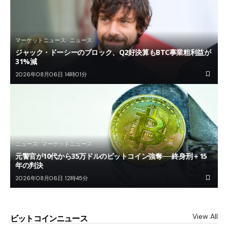
マーケットニュース
ニュース
ジャック・ドーシーのブロック、Q2好決算もBTC事業粗利益が
31%減
2026年08月06日 14時01分
ニュース
マーケットニュース
元警官が10代から35万ドルのビットコイン強奪──終身刑＋15
年の判決
2026年08月06日 12時45分
View All
ビットコインニュース