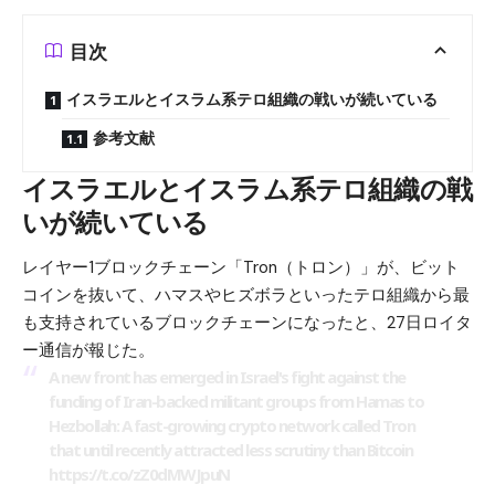
目次
イスラエルとイスラム系テロ組織の戦いが続いている
参考文献
イスラエルとイスラム系テロ組織の戦
いが続いている
レイヤー1ブロックチェーン「Tron（トロン）」が、ビット
コインを抜いて、ハマスやヒズボラといったテロ組織から最
も支持されているブロックチェーンになったと、27日ロイタ
ー通信が報じた。
A new front has emerged in Israel's fight against the
funding of Iran-backed militant groups from Hamas to
Hezbollah: A fast-growing crypto network called Tron
that until recently attracted less scrutiny than Bitcoin
https://t.co/zZ0dMWJpuN