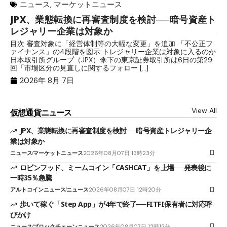
ニュース
,
マーケットニュース
JPX、業態転換に再審査制度を検討──暗号資産ト
ロ
レジャリー企業は対象か
場
目次 審査対象に「経営体制等の大幅な変更」を追加 「不公正フ
目
ァイナンス」の4段階を図示 トレジャリー企業は対象に入るのか
時
日本取引所グループ（JPX）傘下の東京証券取引所は6日の第29
す
回「市場区分の見直しに関するフォロー […]
ャ
2026年 8月 7日
View All
仮想通貨ニュース
JPX、業態転換に再審査制度を検討──暗号資産トレジャリー企
業は対象か
ニュース
マーケットニュース
2026年08月07日 13時23分
ロビンフッド、ミームコイン「CASHCAT」を上場──発表後に
一時35％急騰
アルトコインニュース
ニュース
2026年08月07日 12時20分
歩いて稼ぐ「Step App」が4年で終了──FITFI保有者に対応呼
びかけ
ニュース
ブロックチェーンニュース
2026年08月07日 12時12分