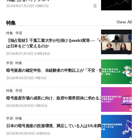
2026年07月23日 12時01分
View All
特集
特集
学習
【独占取材】千葉工業大学が仕掛けるweb3変革──「cJPY」とAIの融合
は日本をどう変えるのか
2026年07月13日 09時25分
学習
特集
暗号資産の確定申告、未経験者の半数以上が「不安・無理」
2026年06月13日 11時11分
特集
学習
暗号資産市場の成長に向け、政府や業界団体に求めることは？
2026年06月10日 11時15分
学習
特集
日本の暗号資産の投資環境、満足している人は5％未満
2026年06月08日 10時43分