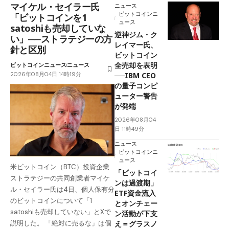
マイケル・セイラー氏
ニュース
ビットコインニ
「ビットコインを1
ュース
satoshiも売却していな
逆神ジム・ク
い」──ストラテジーの方
レイマー氏、
針と区別
ビットコイン
全売却を表明
ビットコインニュース
ニュース
2026年08月04日 14時19分
──IBM CEO
の量子コンピ
ューター警告
が発端
2026年08月04
日 11時49分
ニュース
ビットコインニ
ュース
米ビットコイン（BTC）投資企業
「ビットコイ
ストラテジーの共同創業者マイケ
ンは過渡期」
ル・セイラー氏は4日、個人保有分
ETF資金流入
のビットコインについて「1
とオンチェー
satoshiも売却していない」とXで
ン活動が下支
え＝グラスノ
説明した。 「絶対に売るな」は個