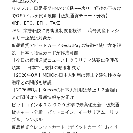
本に組み入れ
リップル、日足長期HMAで攻防──戻り一巡後の下抜け
で0.95ドルを試す展開【仮想通貨チャート分析】
XRP、BTC、ETH、TAKE
JPX、業態転換に再審査制度を検討──暗号資産トレジ
ャリー企業は対象か
仮想通貨デビットカードRedotPayの特徴や使い方を解
説｜日本も物理カードが作成可能
【今日の仮想通貨ニュース】クラリティ法案に倫理条
項案──日本でも規制の動き相次ぐ
【2026年8月】MEXCの日本人利用は禁止？違法性や金
融庁との関係を解説
【2026年8月】Kucoinの日本人利用は禁止！？金融庁
との関係は？最新情報をお届け
ビットコイン＄９３,９００水準で最高値更新 仮想通
貨チャート分析：ビットコイン、イーサリアム、リッ
プル、シンボル
仮想通貨クレジットカード（デビットカード）おすす