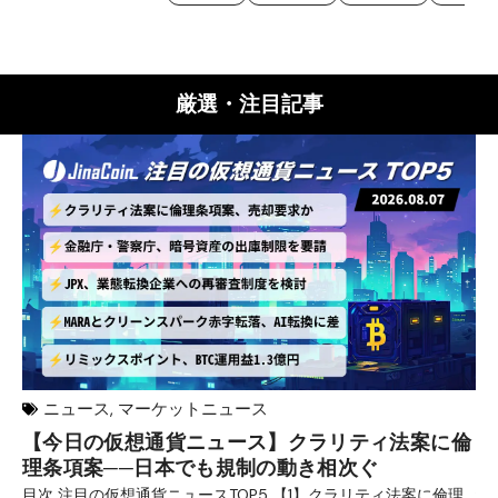
厳選・注目記事
ニュース
,
マーケットニュース
【今日の仮想通貨ニュース】クラリティ法案に倫
リ
理条項案──日本でも規制の動き相次ぐ
下
分
目次 注目の仮想通貨ニュースTOP5 【1】クラリティ法案に倫理