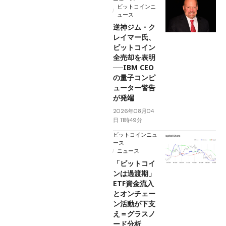
ビットコインニ
ュース
逆神ジム・ク
レイマー氏、
ビットコイン
全売却を表明
──IBM CEO
の量子コンピ
ューター警告
が発端
2026年08月04
日 11時49分
ビットコインニュ
ース
ニュース
「ビットコイ
ンは過渡期」
ETF資金流入
とオンチェー
ン活動が下支
え＝グラスノ
ード分析