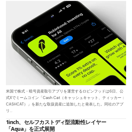
米国で株式・暗号資産取引アプリを運営するロビンフッドは6日、公
式Xでミームコイン「Cash Cat（キャッシュキャット、ティッカー：
CASHCAT）」を新たな取扱資産に追加したと発表した。同社のアプ
リ…
1inch、セルフカストディ型流動性レイヤー
「Aqua」を正式展開