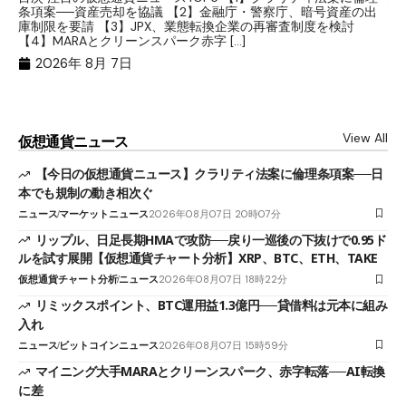
条項案──資産売却を協議 【2】金融庁・警察庁、暗号資産の出
目
庫制限を要請 【3】JPX、業態転換企業の再審査制度を検討
ト
【4】MARAとクリーンスパーク赤字 […]
（
（X
2026年 8月 7日
View All
仮想通貨ニュース
【今日の仮想通貨ニュース】クラリティ法案に倫理条項案──日
本でも規制の動き相次ぐ
ニュース
マーケットニュース
2026年08月07日 20時07分
リップル、日足長期HMAで攻防──戻り一巡後の下抜けで0.95ド
ルを試す展開【仮想通貨チャート分析】XRP、BTC、ETH、TAKE
仮想通貨チャート分析
ニュース
2026年08月07日 18時22分
リミックスポイント、BTC運用益1.3億円──貸借料は元本に組み
入れ
ニュース
ビットコインニュース
2026年08月07日 15時59分
マイニング大手MARAとクリーンスパーク、赤字転落──AI転換
に差