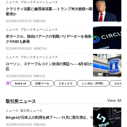
ニュース
ブロックチェーンニュース
クラリティ法案に倫理条項案──トランプ米大統領へ暗号資産事業の売却
要求か
2026年08月07日 12時04分
ニュース
ブロックチェーンニュース
米サークル、独自L1アークの初期バリデーターを発表――ブラックロッ
クやSBIも参画
2026年08月06日 16時03分
ニュース
ブロックチェーンニュース
ローソン、ステーブルコイン決済の実証へ──8月6日からJPYCやUSDC対
応
2026年08月05日 15時12分
#
Gate.io
分析ツール
スタックス
シンボル（XYM）
エルサル
View All
取引所ニュース
ニュース
取引所ニュース
Bitgetが日本人の利用を終了へ──11月に取引停止、12月末に強制決済
2026年08月03日 12時24分