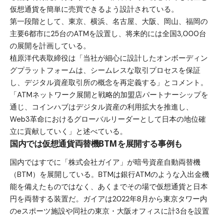
仮想通貨を簡単に売買できるよう設計されている。
第一段階として、東京、横浜、名古屋、大阪、岡山、福岡の
主要6都市に25台のATMを設置し、将来的には全国3,000台
の展開を計画している。
植原洋代表取締役は「当社が細心に設計したオンボーディン
グプラットフォームは、シームレスな取引プロセスを保証
し、デジタル資産取引所の概念を再定義する」とコメント。
「ATMネットワーク展開と戦略的加盟店パートナーシップを
通じ、コインハブはデジタル資産の利用拡大を推進し、
Web3革命におけるグローバルリーダーとして日本の地位確
立に貢献していく」と述べている。
国内では仮想通貨両替機BTMを展開する事例も
国内ではすでに「株式会社ガイア」が暗号資産自動両替機
（BTM）を展開している。BTMは銀行ATMのような入出金機
能を備えたものではなく、あくまでその場で仮想通貨と日本
円を両替する装置だ。ガイアは2022年8月から東京タワー内
のeスポーツ施設や同社の東京・大阪オフィスに計3台を設置