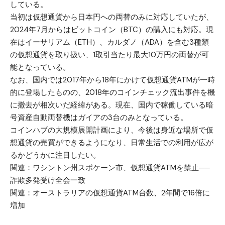
している。
当初は仮想通貨から日本円への両替のみに対応していたが、
2024年7月からは
ビットコイン（BTC）
の購入にも対応。現
在は
イーサリアム（ETH）
、
カルダノ（ADA）
を含む3種類
の仮想通貨を取り扱い、1取引当たり最大10万円の両替が可
能となっている。
なお、国内では2017年から18年にかけて仮想通貨ATMが一時
的に登場したものの、2018年のコインチェック流出事件を機
に撤去が相次いだ経緯がある。現在、国内で稼働している暗
号資産自動両替機はガイアの3台のみとなっている。
コインハブの大規模展開計画により、今後は身近な場所で仮
想通貨の売買ができるようになり、日常生活での利用が広が
るかどうかに注目したい。
関連：
ワシントン州スポケーン市、仮想通貨ATMを禁止──
詐欺多発受け全会一致
関連：
オーストラリアの仮想通貨ATM台数、2年間で16倍に
増加