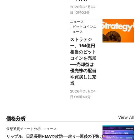
2026年08月04
日 10時02分
ニュース
ビットコインニ
ュース
ストラテジ
ー、164億円
相当のビット
コインを売却
──売却益は
優先株の配当
や買戻しに充
当
2026年08月04
日 09時49分
View All
価格分析
仮想通貨チャート分析
ニュース
リップル、日足長期HMAで攻防──戻り一巡後の下抜けで0.95ドルを試