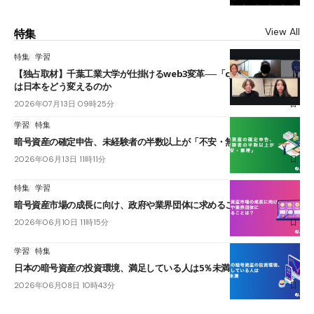
View All
特集
特集
学習
【独占取材】千葉工業大学が仕掛けるweb3変革──「cJPY」とAIの融合
は日本をどう変えるのか
2026年07月13日 09時25分
学習
特集
暗号資産の確定申告、未経験者の半数以上が「不安・無理」
2026年06月13日 11時11分
特集
学習
暗号資産市場の成長に向け、政府や業界団体に求めることは？
2026年06月10日 11時15分
学習
特集
日本の暗号資産の投資環境、満足している人は5％未満
2026年06月08日 10時43分