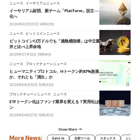
ニュース
イーサリアムニュース
イーサリアム財団、新チーム「Platform」設立──L1とL2の連携強
化へ
2026年02月20日 16時23分
ニュース
ビットコインニュース
ビットコイン12万ドルでも「過熱感指標」は中立圏、過去バブル天
井と比べ上昇余地
2025年07月12日 19時41分
ニュース
ブロックチェーンニュース
ヒューマニティプロトコル、Hトークン約87%急落──秘密鍵侵害
か、それとも「演出」か
2026年06月10日 10時33分
ブロックチェーンニュース
ニュース
ETFトークン化はファンド業界を変える？実用化は数年先＝JPモルガ
ン
2026年04月27日 16時30分
Show More
More News:
Gate.io
分析ツール
スタックス
シンボル（