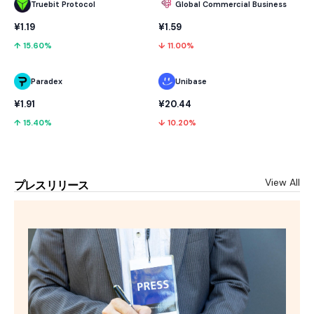
Truebit Protocol
Global Commercial Business
¥1.19
¥1.59
↑ 15.60%
↓ 11.00%
Paradex
Unibase
¥1.91
¥20.44
↑ 15.40%
↓ 10.20%
View All
プレスリリース