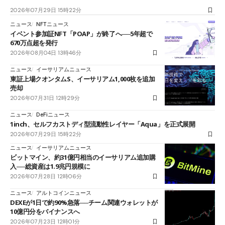
2026年07月29日 15時22分
ニュース
NFTニュース
イベント参加証NFT「POAP」が終了へ──5年超で
670万点超を発行
2026年08月04日 13時46分
ニュース
イーサリアムニュース
東証上場クオンタムS、イーサリアム1,000枚を追加
売却
2026年07月31日 12時29分
ニュース
DeFiニュース
1inch、セルフカストディ型流動性レイヤー「Aqua」を正式展開
2026年07月29日 15時22分
ニュース
イーサリアムニュース
ビットマイン、約31億円相当のイーサリアム追加購
入──総資産は1.9兆円規模に
2026年07月28日 12時06分
ニュース
アルトコインニュース
DEXEが1日で約90%急落──チーム関連ウォレットが
10億円分をバイナンスへ
2026年07月23日 12時01分