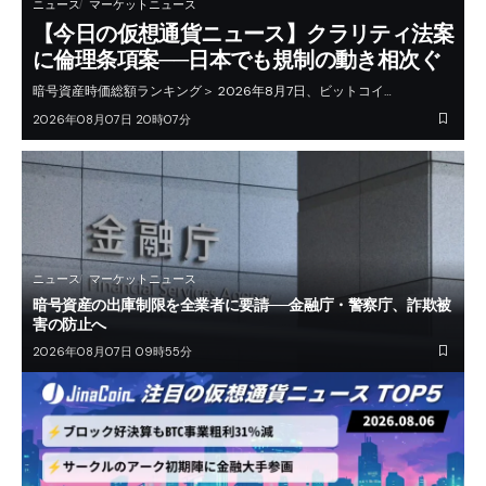
ニュース
マーケットニュース
【今日の仮想通貨ニュース】クラリティ法案
に倫理条項案──日本でも規制の動き相次ぐ
暗号資産時価総額ランキング＞ 2026年8月7日、ビットコイ…
2026年08月07日 20時07分
ニュース
マーケットニュース
暗号資産の出庫制限を全業者に要請──金融庁・警察庁、詐欺被
害の防止へ
2026年08月07日 09時55分