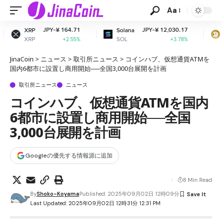
Aa
-¥ 164.71
JPY-¥ 12,030.17
JPY-¥ 
Solana
Dogecoin
SOL
DOGE
+2.55%
+3.78%
+
JinaCoin
>
ニュース
>
取引所ニュース
>
コインハブ、仮想通貨ATMを
国内6都市に設置し商用開始──全国3,000台展開を計画
取引所ニュース
ニュース
コインハブ、仮想通貨ATMを国内
6都市に設置し商用開始──全国
3,000台展開を計画
Googleの優先する情報源に追加
8 Min Read
By
Shoko-Koyama
Published: 2025年09月02日 12時09分
Last Updated: 2025年09月02日 12時31分 12:31 PM