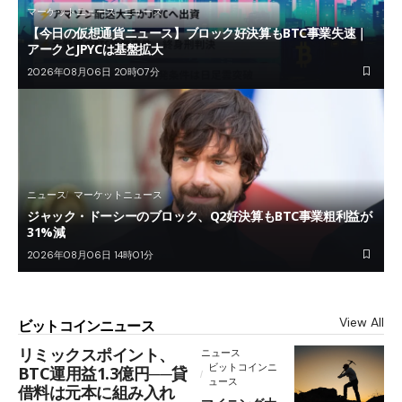
マーケットニュース
ニュース
【今日の仮想通貨ニュース】ブロック好決算もBTC事業失速｜
アークとJPYCは基盤拡大
2026年08月06日 20時07分
ニュース
マーケットニュース
ジャック・ドーシーのブロック、Q2好決算もBTC事業粗利益が
31%減
2026年08月06日 14時01分
View All
ビットコインニュース
リミックスポイント、
ニュース
ビットコインニ
BTC運用益1.3億円──貸
ュース
借料は元本に組み入れ