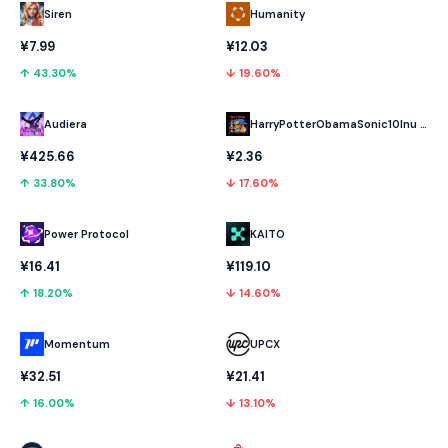
Humanity
Siren
¥12.03
¥7.99
↓ 19.60%
↑ 43.30%
Audiera
HarryPotterObamaSonic10Inu (ETH)
¥425.66
¥2.36
↑ 33.80%
↓ 17.60%
Power Protocol
KAITO
¥16.41
¥119.10
↑ 18.20%
↓ 14.60%
Momentum
UPCX
¥32.51
¥21.41
↑ 16.00%
↓ 13.10%