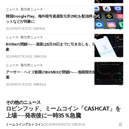
ニュース
取引所ニュース
韓国Google Play、海外暗号資産取引所29社を配信停止──OKXやバイビ
ットなどが対象に
2026年07月27日 12時16分
ニュース
取引所ニュース
BitMart閉鎖へ──資産は8月26日までに引き出しを、日本人利用者も対
象
2026年07月26日 13時03分
ニュース
取引所ニュース
アーサー・ヘイズ創業のBitMEXが閉鎖へ──無期限先物を生んだ11年に
幕
2026年07月23日 19時42分
その他のニュース
ロビンフッド、ミームコイン「CASHCAT」を
上場──発表後に一時35％急騰
ミームコイン
アルトコイン
2026年08月07日 12時20分