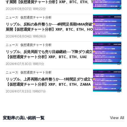
す展開【仮想通貨チャート分析】XRP、BTC、ETH、TAKE
2026年08月07日 18時22分
ニュース
仮想通貨チャート分析
リップル、反転の条件整うか──4時間足長期HMA突破で雲下端を目指す
展開【仮想通貨チャート分析】XRP、BTC、ETH、HOME
2026年08月04日 18時36分
ニュース
仮想通貨チャート分析
リップル、反発局面でも売り目線継続──下降ダウ成立で下値追う展開
【仮想通貨チャート分析】XRP、BTC、ETH、UAI
2026年07月30日 18時11分
ニュース
仮想通貨チャート分析
リップル、上昇再開の条件整うか──1時間足ダウ成立で1.185ドルを狙う
【仮想通貨チャート分析】XRP、BTC、ETH、ZAMA
2026年07月23日 19時07分
変動率の高い銘柄一覧
View All