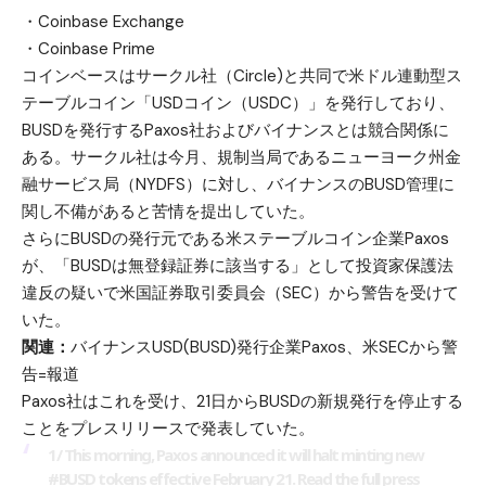
・Coinbase Exchange
・Coinbase Prime
コインベースはサークル社（Circle)と共同で米ドル連動型ス
テーブルコイン「USDコイン（USDC）」を発行しており、
BUSDを発行するPaxos社およびバイナンスとは競合関係に
ある。サークル社は今月、規制当局であるニューヨーク州金
融サービス局（NYDFS）に対し、バイナンスのBUSD管理に
関し不備があると苦情を提出していた。
さらにBUSDの発行元である米ステーブルコイン企業Paxos
が、「BUSDは無登録証券に該当する」として投資家保護法
違反の疑いで米国証券取引委員会（SEC）から警告を受けて
いた。
関連：
バイナンスUSD(BUSD)発行企業Paxos、米SECから警
告=報道
Paxos社はこれを受け、21日からBUSDの新規発行を停止する
ことをプレスリリースで発表していた。
1/ This morning, Paxos announced it will halt minting new
#BUSD
tokens effective February 21. Read the full press