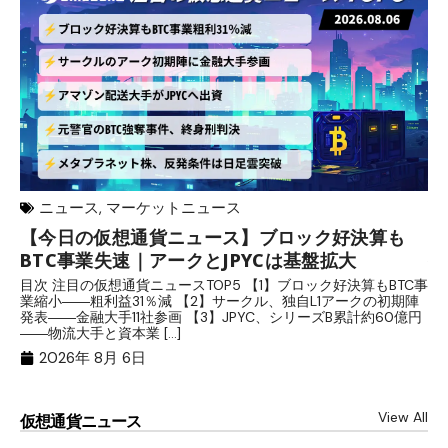
ニュース
,
マーケットニュース
【今日の仮想通貨ニュース】ブロック好決算も
米
BTC事業失速｜アークとJPYCは基盤拡大
発
目次 注目の仮想通貨ニュースTOP5 【1】ブロック好決算もBTC事
目
業縮小――粗利益31％減 【2】サークル、独自L1アークの初期陣
や
発表――金融大手11社参画 【3】JPYC、シリーズB累計約60億円
る
――物流大手と資本業 […]
ブ
2026年 8月 6日
View All
仮想通貨ニュース