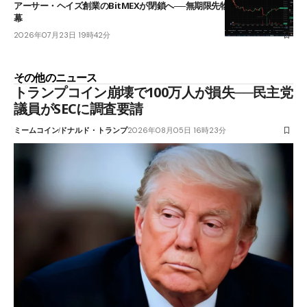
アーサー・ヘイズ創業のBitMEXが閉鎖へ──無期限先物を生んだ11年に
幕
2026年07月23日 19時42分
その他のニュース
トランプコイン崩壊で100万人が損失──民主党
議員がSECに調査要請
ミームコイン
ドナルド・トランプ
2026年08月05日 16時23分