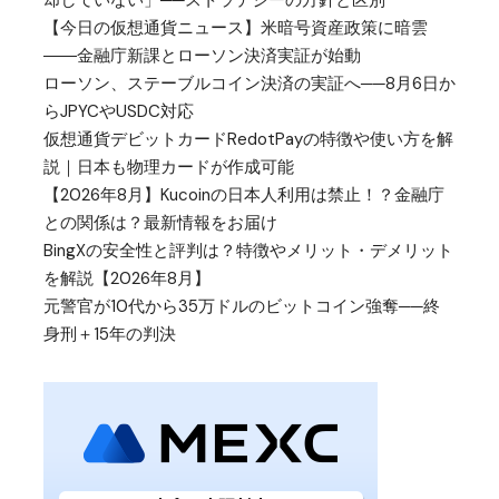
【今日の仮想通貨ニュース】米暗号資産政策に暗雲
――金融庁新課とローソン決済実証が始動
ローソン、ステーブルコイン決済の実証へ──8月6日か
らJPYCやUSDC対応
仮想通貨デビットカードRedotPayの特徴や使い方を解
説｜日本も物理カードが作成可能
【2026年8月】Kucoinの日本人利用は禁止！？金融庁
との関係は？最新情報をお届け
BingXの安全性と評判は？特徴やメリット・デメリット
を解説【2026年8月】
元警官が10代から35万ドルのビットコイン強奪──終
身刑＋15年の判決