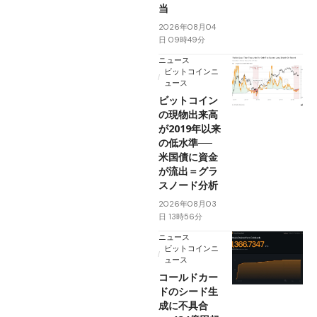
当
2026年08月04
日 09時49分
ニュース
ビットコインニ
ュース
ビットコイン
の現物出来高
が2019年以来
の低水準──
米国債に資金
が流出＝グラ
スノード分析
2026年08月03
日 13時56分
ニュース
ビットコインニ
ュース
コールドカー
ドのシード生
成に不具合