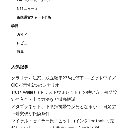
Web3ゲームニュース
NFTニュース
仮想通貨チャート分析
学習
ガイド
レビュー
特集
人気記事
クラリティ法案、成立確率23%に低下──ビットワイズ
CIOが示す2つのシナリオ
Trust Wallet（トラストウォレット）の使い方｜初期設
定や入金・出金方法など徹底解説
メタプラネット、下限抵抗帯で反発となるか──日足雲
下端突破が転換条件
マイケル・セイラー氏「ビットコインを1 satoshiも売
却していない」──ストラテジーの方針と区別