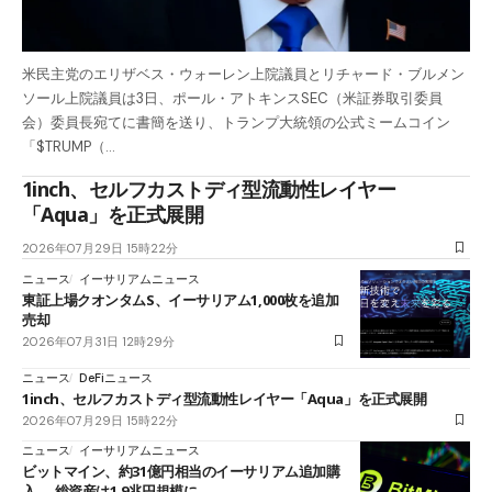
米民主党のエリザベス・ウォーレン上院議員とリチャード・ブルメン
ソール上院議員は3日、ポール・アトキンスSEC（米証券取引委員
会）委員長宛てに書簡を送り、トランプ大統領の公式ミームコイン
「$TRUMP（…
1inch、セルフカストディ型流動性レイヤー
「Aqua」を正式展開
2026年07月29日 15時22分
ニュース
イーサリアムニュース
東証上場クオンタムS、イーサリアム1,000枚を追加
売却
2026年07月31日 12時29分
ニュース
DeFiニュース
1inch、セルフカストディ型流動性レイヤー「Aqua」を正式展開
2026年07月29日 15時22分
ニュース
イーサリアムニュース
ビットマイン、約31億円相当のイーサリアム追加購
入──総資産は1.9兆円規模に