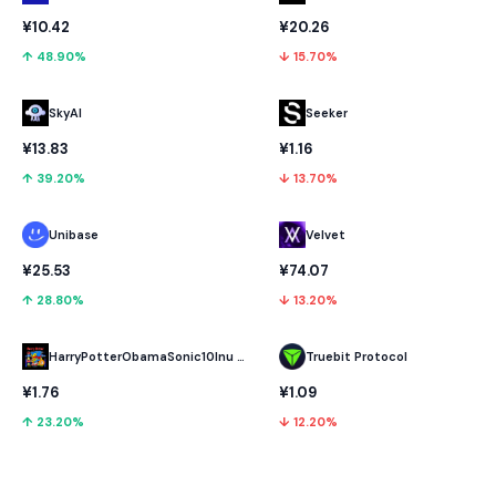
¥10.42
¥20.26
↑ 48.90%
↓ 15.70%
SkyAI
Seeker
¥13.83
¥1.16
↑ 39.20%
↓ 13.70%
Unibase
Velvet
¥25.53
¥74.07
↑ 28.80%
↓ 13.20%
HarryPotterObamaSonic10Inu (ETH)
Truebit Protocol
¥1.76
¥1.09
↑ 23.20%
↓ 12.20%