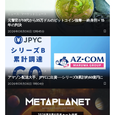
ニュース
マーケットニュース
元警官が10代から35万ドルのビットコイン強奪──終身刑＋15
年の判決
2026年08月06日 12時45分
ニュース
マーケットニュース
アマゾン配送大手、JPYCに出資──シリーズB累計約60億円に
2026年08月06日 11時04分