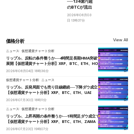
──134億円超
のBTCが流出
2026年08月03
日 13時37分
View All
価格分析
ニュース
仮想通貨チャート分析
リップル、反転の条件整うか──4時間足長期HMA突破で雲下端を目指す
展開【仮想通貨チャート分析】XRP、BTC、ETH、HOME
2026年08月04日 18時36分
仮想通貨チャート分析
ニュース
リップル、反発局面でも売り目線継続──下降ダウ成立で下値追う展開
【仮想通貨チャート分析】XRP、BTC、ETH、UAI
2026年07月30日 18時11分
ニュース
仮想通貨チャート分析
リップル、上昇再開の条件整うか──1時間足ダウ成立で1.185ドルを狙う
【仮想通貨チャート分析】XRP、BTC、ETH、ZAMA
2026年07月23日 19時07分