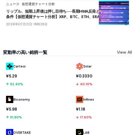
ニュース
仮想通貨チャート分析
リップル、短期上昇後は押し目待ち──長期HMA反発と雲上抜けが買い
条件【仮想通貨チャート分析】XRP、BTC、ETH、ERA
2026年07月21日 18時28分
変動率の高い銘柄一覧
View All
Cartesi
Solar
¥5.29
¥0.3330
↑ 52.40%
↓ 40.10%
Biconomy
Infinex
¥5.98
¥1.18
↑ 51.80%
↓ 17.60%
OVERTAKE
LAB