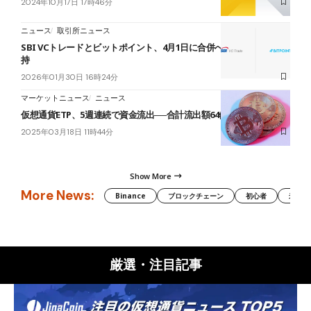
2024年10月17日 17時46分
ニュース
取引所ニュース
SBI VCトレードとビットポイント、4月1日に合併へ──2ブランド維
持
2026年01月30日 16時24分
マーケットニュース
ニュース
仮想通貨ETP、5週連続で資金流出──合計流出額64億ドルに
2025年03月18日 11時44分
Show More
More News:
Binance
ブロックチェーン
初心者
米国証
厳選・注目記事