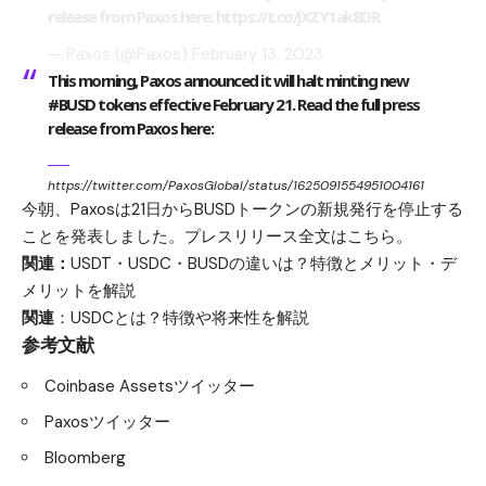
release from Paxos here:
https://t.co/jXZY1ak8DR
— Paxos (@Paxos)
February 13, 2023
This morning, Paxos announced it will halt minting new
#BUSD tokens effective February 21. Read the full press
release from Paxos here:
https://twitter.com/PaxosGlobal/status/1625091554951004161
今朝、Paxosは21日からBUSDトークンの新規発行を停止する
ことを発表しました。プレスリリース全文はこちら。
関連：
USDT・USDC・BUSDの違いは？特徴とメリット・デ
メリットを解説
関連
：
USDCとは？特徴や将来性を解説
参考文献
Coinbase Assetsツイッター
Paxosツイッター
Bloomberg