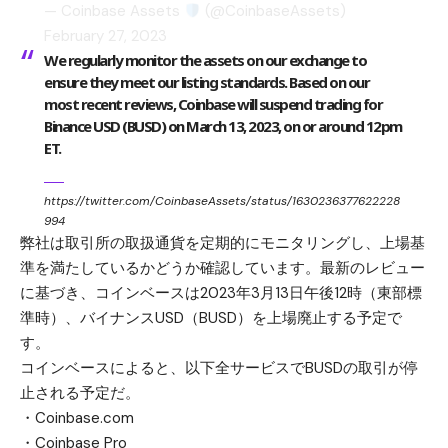
— Coinbase Assets
(@CoinbaseAssets)
February 27, 2023
We regularly monitor the assets on our exchange to
ensure they meet our listing standards. Based on our
most recent reviews, Coinbase will suspend trading for
Binance USD (BUSD) on March 13, 2023, on or around 12pm
ET.
https://twitter.com/CoinbaseAssets/status/1630236377622228
994
弊社は取引所の取扱通貨を定期的にモニタリングし、上場基
準を満たしているかどうか確認しています。最新のレビュー
に基づき、コインベースは2023年3月13日午後12時（東部標
準時）、バイナンスUSD（BUSD）を上場廃止する予定で
す。
コインベースによると、以下全サービスでBUSDの取引が停
止される予定だ。
・Coinbase.com
・Coinbase Pro