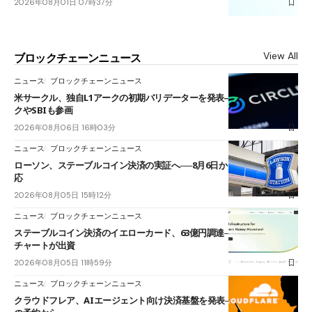
2026年08月01日 07時37分
View All
ブロックチェーンニュース
ニュース
ブロックチェーンニュース
米サークル、独自L1アークの初期バリデーターを発表――ブラックロッ
クやSBIも参画
2026年08月06日 16時03分
ニュース
ブロックチェーンニュース
ローソン、ステーブルコイン決済の実証へ──8月6日からJPYCやUSDC対
応
2026年08月05日 15時12分
ニュース
ブロックチェーンニュース
ステーブルコイン決済のイエローカード、63億円調達──ソニーやスタン
チャートが出資
2026年08月05日 11時59分
ニュース
ブロックチェーンニュース
クラウドフレア、AIエージェント向け決済基盤を発表──まずハンドル名