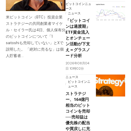
ビットコインニュ
ース
ニュース
米ビットコイン（BTC）投資企業
「ビットコイ
ストラテジーの共同創業者マイケ
ンは過渡期」
ル・セイラー氏は4日、個人保有分
ETF資金流入
のビットコインについて「1
とオンチェー
satoshiも売却していない」とXで
ン活動が下支
え＝グラスノ
説明した。 「絶対に売るな」は個
ード分析
人貯蓄者…
2026年08月04
日 10時02分
ニュース
ビットコインニ
ュース
ストラテジ
ー、164億円
相当のビット
コインを売却
──売却益は
優先株の配当
や買戻しに充