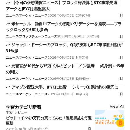
【今日の仮想通貨ニュース】ブロック好決算もBTC事業失速｜
アークとJPYCは基盤拡大
ニュース
マーケットニュース
2026年08月06日 20時07分
米サークル、独自L1アークの初期バリデーターを発表――ブラ
ックロックやSBIも参画
ニュース
ブロックチェーンニュース
2026年08月06日 16時03分
ジャック・ドーシーのブロック、Q2好決算もBTC事業粗利益が
31%減
ニュース
マーケットニュース
2026年08月06日 14時01分
元警官が10代から35万ドルのビットコイン強奪──終身刑＋15年
の判決
ニュース
マーケットニュース
2026年08月06日 12時45分
アマゾン配送大手、JPYCに出資──シリーズB累計約60億円に
ニュース
マーケットニュース
2026年08月06日 11時04分
View All
学習カテゴリ新着
学習
レビュー
ビットコインを1万円分買ってみた！運用損益を毎週
更新
2026年08月06日 19時46分