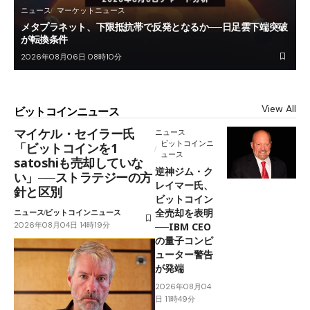
ニュース
マーケットニュース
メタプラネット、下限抵抗帯で反発となるか──日足雲下端突破
が転換条件
2026年08月06日 08時10分
View All
ビットコインニュース
マイケル・セイラー氏
ニュース
ビットコインニ
「ビットコインを1
ュース
satoshiも売却していな
逆神ジム・ク
い」──ストラテジーの方
レイマー氏、
針と区別
ビットコイン
全売却を表明
ニュース
ビットコインニュース
2026年08月04日 14時19分
──IBM CEO
の量子コンピ
ューター警告
が発端
2026年08月04
日 11時49分