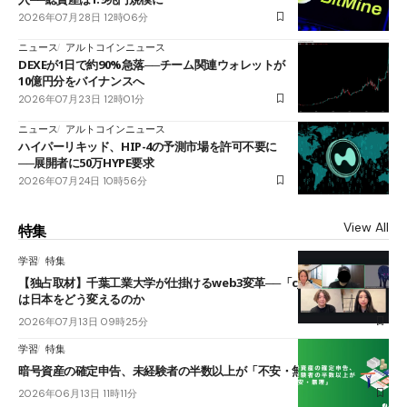
2026年07月28日 12時06分
ニュース
アルトコインニュース
DEXEが1日で約90%急落──チーム関連ウォレットが
10億円分をバイナンスへ
2026年07月23日 12時01分
ニュース
アルトコインニュース
ハイパーリキッド、HIP-4の予測市場を許可不要に
──展開者に50万HYPE要求
2026年07月24日 10時56分
View All
特集
学習
特集
【独占取材】千葉工業大学が仕掛けるweb3変革──「cJPY」とAIの融合
は日本をどう変えるのか
2026年07月13日 09時25分
学習
特集
暗号資産の確定申告、未経験者の半数以上が「不安・無理」
2026年06月13日 11時11分