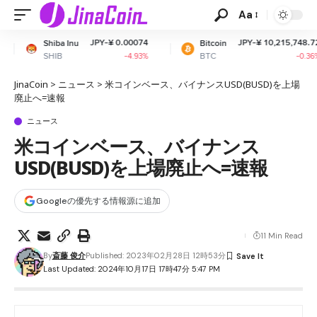
Aa
JPY-¥ 0.00074
JPY-¥ 10,215,748.72
nu
Bitcoin
Eth
BTC
ETH
-4.93%
-0.36%
JinaCoin
>
ニュース
>
米コインベース、バイナンスUSD(BUSD)を上場
廃止へ=速報
ニュース
米コインベース、バイナンス
USD(BUSD)を上場廃止へ=速報
Googleの優先する情報源に追加
11 Min Read
By
斎藤 俊介
Published: 2023年02月28日 12時53分
Last Updated: 2024年10月17日 17時47分 5:47 PM