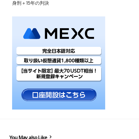
身刑＋15年の判決
You May also Like