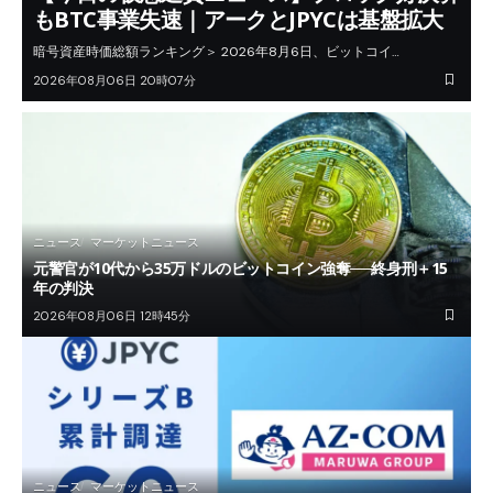
もBTC事業失速｜アークとJPYCは基盤拡大
暗号資産時価総額ランキング＞ 2026年8月6日、ビットコイ…
2026年08月06日 20時07分
ニュース
マーケットニュース
元警官が10代から35万ドルのビットコイン強奪──終身刑＋15
年の判決
2026年08月06日 12時45分
ニュース
マーケットニュース