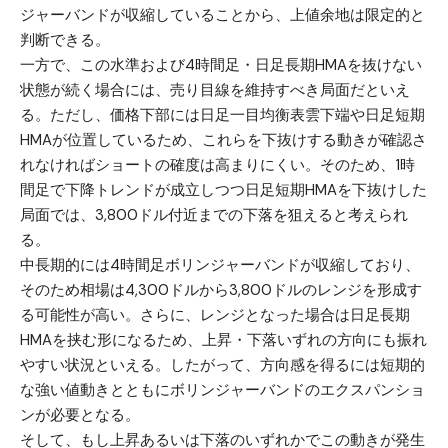
ジャーバンドが収縮していることから、上値余地は限定的と
判断できる。
一方で、この水準および4時間足・日足長期HMAを抜けない
状態が続く場合には、売り目線を維持すべき局面だといえ
る。ただし、価格下部には日足一目均衡表雲下端や日足短期
HMAが位置しているため、これらを下抜けする動きが確認さ
れなければショートの確度は高まりにくい。そのため、1時
間足で下降トレンドが成立しつつ日足短期HMAを下抜けした
局面では、3,800ドル付近までの下落を狙えると考えられ
る。
中長期的には4時間足ボリンジャーバンドが収縮しており、
そのため相場は4,300ドルから3,800ドルのレンジを形成す
る可能性が高い。さらに、レンジとなった場合は日足長期
HMAを挟む形になるため、上昇・下落いずれの方向にも振れ
やすい状況といえる。したがって、方向感を得るには短期的
な強い値動きとともにボリンジャーバンドのエクスパンショ
ンが必要となる。
そして、もし上昇あるいは下落のいずれかでこの動きが発生