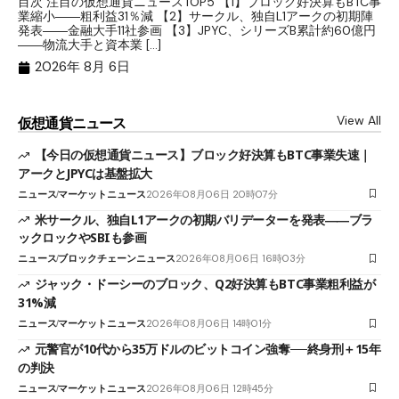
目次 注目の仮想通貨ニュースTOP5 【1】ブロック好決算もBTC事
目
業縮小――粗利益31％減 【2】サークル、独自L1アークの初期陣
や
発表――金融大手11社参画 【3】JPYC、シリーズB累計約60億円
る
――物流大手と資本業 […]
ブ
2026年 8月 6日
View All
仮想通貨ニュース
【今日の仮想通貨ニュース】ブロック好決算もBTC事業失速｜
アークとJPYCは基盤拡大
ニュース
マーケットニュース
2026年08月06日 20時07分
米サークル、独自L1アークの初期バリデーターを発表――ブラ
ックロックやSBIも参画
ニュース
ブロックチェーンニュース
2026年08月06日 16時03分
ジャック・ドーシーのブロック、Q2好決算もBTC事業粗利益が
31%減
ニュース
マーケットニュース
2026年08月06日 14時01分
元警官が10代から35万ドルのビットコイン強奪──終身刑＋15年
の判決
ニュース
マーケットニュース
2026年08月06日 12時45分