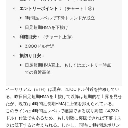
エントリーポイント：
（チャート上Ⓐ）
1時間足レベルで下降トレンドが成立
日足短期HMAを下抜け
利確目安：
（チャート上Ⓑ）
3,800ドル付近
損切り目安：
日足短期HMA直上、もしくはエントリー時点
での直近高値
イーサリアム（ETH）
は現在、4,100ドル付近を推移してい
る。昨日日足短期HMAを上抜けて以降は短期的な上昇を見せ
たが、現在は4時間足長期HMAに上値を抑えられている。
このラインは4時間足レベルで確認できる戻り高値（4,230
ドル）付近でもあるため、もし明確に突破できれば下落リス
クは低下すると考えられる。しかし、同時に4時間足ボリン