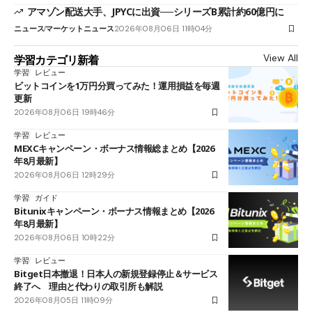
アマゾン配送大手、JPYCに出資──シリーズB累計約60億円に
ニュース
マーケットニュース
2026年08月06日 11時04分
View All
学習カテゴリ新着
学習
レビュー
ビットコインを1万円分買ってみた！運用損益を毎週
更新
2026年08月06日 19時46分
学習
レビュー
MEXCキャンペーン・ボーナス情報総まとめ【2026
年8月最新】
2026年08月06日 12時29分
学習
ガイド
Bitunixキャンペーン・ボーナス情報まとめ【2026
年8月最新】
2026年08月06日 10時22分
学習
レビュー
Bitget日本撤退！日本人の新規登録停止＆サービス
終了へ 理由と代わりの取引所も解説
2026年08月05日 11時09分