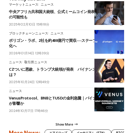
マーケットニュース
ニュース
中央アフリカ共和国大統領、公式ミームコイン発表｜詐欺トークン
の可能性も
2025年02月10日 15時18分
ブロックチェーンニュース
ニュース
ポリゴン・ラボ、2社を約400億円で買収──ステーブルコイン決済強
化へ
2026年01月14日 12時39分
ニュース
取引所ニュース
CZついに恩赦、トランプ大統領が発表 バイナンス再関与の可能性
は？
2025年10月24日 12時49分
ニュース
VenusProtocol、BNBとTUSDの金利急騰｜バイナンスにSUI上場
が影響か
2024年10月17日 17時46分
Show More
More News:
エアドロップ
イーサリアム（ETH）
BTCC