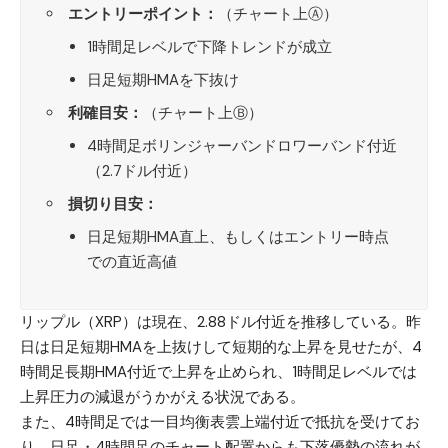
エントリーポイント：
（チャート上Ⓐ）
1時間足レベルで下降トレンドが成立
日足短期HMAを下抜け
利確目安：
（チャート上Ⓑ）
4時間足ボリンジャーバンドロワーバンド付近
（2.7ドル付近）
損切り目安：
日足短期HMA直上、もしくはエントリー時点
での直近高値
リップル（XRP）
は現在、2.88ドル付近を推移している。昨
日は日足短期HMAを上抜けして短期的な上昇を見せたが、4
時間足長期HMA付近で上昇を止められ、1時間足レベルでは
上昇圧力の減退がうかがえる状況である。
また、4時間足では一目均衡表雲上端付近で抵抗を受けてお
り、日足・4時間足のチャート配置からも下落優勢の流れが