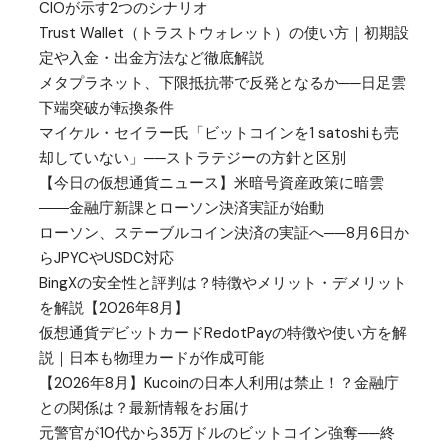
CIOが示す2つのシナリオ
Trust Wallet（トラストウォレット）の使い方｜初期設
定や入金・出金方法など徹底解説
メタプラネット、下限抵抗帯で反発となるか──日足雲
下端突破が転換条件
マイケル・セイラー氏「ビットコインを1 satoshiも売
却していない」──ストラテジーの方針と区別
【今日の仮想通貨ニュース】米暗号資産政策に暗雲
――金融庁新課とローソン決済実証が始動
ローソン、ステーブルコイン決済の実証へ──8月6日か
らJPYCやUSDC対応
BingXの安全性と評判は？特徴やメリット・デメリット
を解説【2026年8月】
仮想通貨デビットカードRedotPayの特徴や使い方を解
説｜日本も物理カードが作成可能
【2026年8月】Kucoinの日本人利用は禁止！？金融庁
との関係は？最新情報をお届け
元警官が10代から35万ドルのビットコイン強奪──終