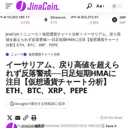
Aa
1
JPY-¥ 302,372.97
JPY-¥ 164.18
Ethereum
XRP
ETH
XRP
%
-0.55%
-3.18%
JinaCoin
>
ニュース
>
仮想通貨チャート分析
>
イーサリアム、戻り高
値を超えられず反落警戒──日足短期HMAに注目【仮想通貨チャート
分析】ETH、BTC、XRP、PEPE
ニュース
仮想通貨チャート分析
イーサリアム、戻り高値を超えら
れず反落警戒──日足短期HMAに
注目【仮想通貨チャート分析】
ETH、BTC、XRP、PEPE
Googleの優先する情報源に追加
29 Min Read
By
JinaCoin編集部
Published: 2025年09月30日 14時29分