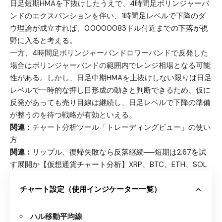
日足短期HMAを下抜けしたうえで、4時間足ボリンジャーバ
ンドのエクスパンションを伴い、1時間足レベルで下降のダ
ウ理論が成立すれば、0.0000083ドル付近までの下落が視
野に入ると考える。
一方、4時間足ボリンジャーバンドロワーバンドで反発した
場合はボリンジャーバンドの範囲内でレンジ相場となる可能
性がある。しかし、日足中期HMAを上抜けしない限りは日足
レベルで一時的な押し目形成の動きと判断できるため、仮に
反発があっても売り目線は継続し、日足レベルで下降の準備
が整うのを待つ戦略が有効といえる。
関連：
チャート分析ツール「トレーディングビュー」の使い
方
関連：
リップル、復帰失敗なら反落継続──短期は2.67を試
す展開か【仮想通貨チャート分析】XRP、BTC、ETH、SOL
チャート設定（使用インジケーター一覧）
ハル移動平均線