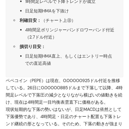
1時間足レベルで下降トレンドが成立
日足短期HMAを下抜け
利確目安：
（チャート上Ⓑ）
4時間足ボリンジャーバンドロワーバンド付近
（2.7ドル付近）
損切り目安：
日足短期HMA直上、もしくはエントリー時点
での直近高値
ペペコイン（PEPE）
は現在、0.00000925ドル付近を推移
している。26日に0.00000885ドルまで下落して以降、4時
間足レベルで下落圧の減少となりながら横ばいの値動きを続
け、現在は4時間足一目均衡表雲直下に価格がある。
現状短期的な下落の勢いはないが、日足MACDは依然として
下落優勢であり、4時間足・日足のチャート配置も下落トレ
ンド継続の形となっている。そのため、下落の動きが強まり