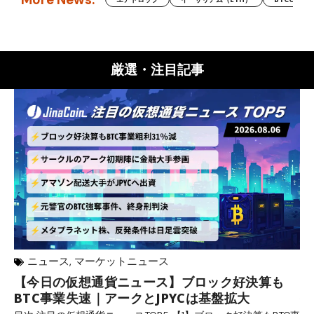
厳選・注目記事
ニュース
,
マーケットニュース
【今日の仮想通貨ニュース】ブロック好決算も
米
BTC事業失速｜アークとJPYCは基盤拡大
発