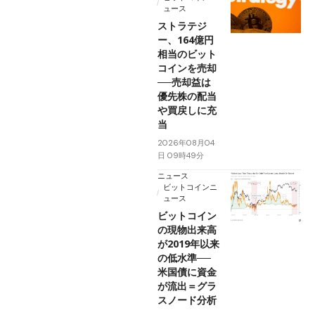
ュース
ストラテジ
ー、164億円
相当のビット
コインを売却
──売却益は
優先株の配当
や買戻しに充
当
2026年08月04
日 09時49分
ニュース
ビットコインニ
ュース
ビットコイン
の現物出来高
が2019年以来
の低水準──
米国債に資金
が流出＝グラ
スノード分析