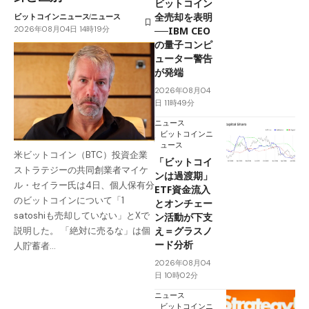
ビットコイン
全売却を表明
ビットコインニュース
ニュース
2026年08月04日 14時19分
──IBM CEO
の量子コンピ
ューター警告
が発端
2026年08月04
日 11時49分
ニュース
ビットコインニ
ュース
米ビットコイン（BTC）投資企業
「ビットコイ
ストラテジーの共同創業者マイケ
ンは過渡期」
ル・セイラー氏は4日、個人保有分
ETF資金流入
のビットコインについて「1
とオンチェー
satoshiも売却していない」とXで
ン活動が下支
え＝グラスノ
説明した。 「絶対に売るな」は個
ード分析
人貯蓄者…
2026年08月04
日 10時02分
ニュース
ビットコインニ