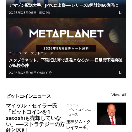
アマゾン配送大手、JPYCに出資──シリーズB累計約60億円に
2026年08月06日 11時04分
ニュース
マーケットニュース
メタプラネット、下限抵抗帯で反発となるか──日足雲下端突破
が転換条件
2026年08月06日 08時10分
View All
ビットコインニュース
マイケル・セイラー氏
ニュース
ビットコインニ
「ビットコインを1
ュース
satoshiも売却していな
逆神ジム・ク
い」──ストラテジーの方
レイマー氏、
針と区別