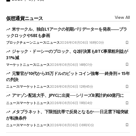
View All
仮想通貨ニュース
米サークル、独自L1アークの初期バリデーターを発表――ブラ
ックロックやSBIも参画
ブロックチェーンニュース
ニュース
2026年08月06日 16時03分
ジャック・ドーシーのブロック、Q2好決算もBTC事業粗利益が
31%減
マーケットニュース
ニュース
2026年08月06日 14時01分
元警官が10代から35万ドルのビットコイン強奪──終身刑＋15年
の判決
ニュース
マーケットニュース
2026年08月06日 12時45分
アマゾン配送大手、JPYCに出資──シリーズB累計約60億円に
ニュース
マーケットニュース
2026年08月06日 11時04分
メタプラネット、下限抵抗帯で反発となるか──日足雲下端突破
が転換条件
ニュース
マーケットニュース
2026年08月06日 08時10分