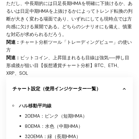
ただし、中長期的には日足長期HMAを明確に下抜けるか、あ
るいは日足中期HMAを上抜けるかによってトレンド転換の判
断が大きく変わる場面であり、いずれにしても現時点では方
向感に欠ける展開である。どちらのシナリオにも備え、慎重
な対応が求められるだろう。
関連：
チャート分析ツール「トレーディングビュー」の使い
方
関連：
ビットコイン、上昇阻まれるも目線は強気──押し目
形成後が狙い目【仮想通貨チャート分析】BTC、ETH、
XRP、SOL
チャート設定（使用インジケーター一覧）
ハル移動平均線
20EMA：ピンク（短期HMA）
80EMA：水色（中期HMA）
320EMA：緑（長期HMA）