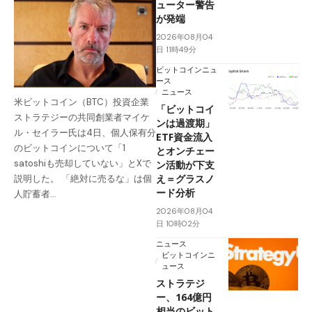
ューター警告
が発端
2026年08月04
日 11時49分
ビットコインニュ
ース
ニュース
米ビットコイン（BTC）投資企業
「ビットコイ
ストラテジーの共同創業者マイケ
ンは過渡期」
ル・セイラー氏は4日、個人保有分
ETF資金流入
のビットコインについて「1
とオンチェー
satoshiも売却していない」とXで
ン活動が下支
え＝グラスノ
説明した。 「絶対に売るな」は個
ード分析
人貯蓄者…
2026年08月04
日 10時02分
ニュース
ビットコインニ
ュース
ストラテジ
ー、164億円
相当のビット