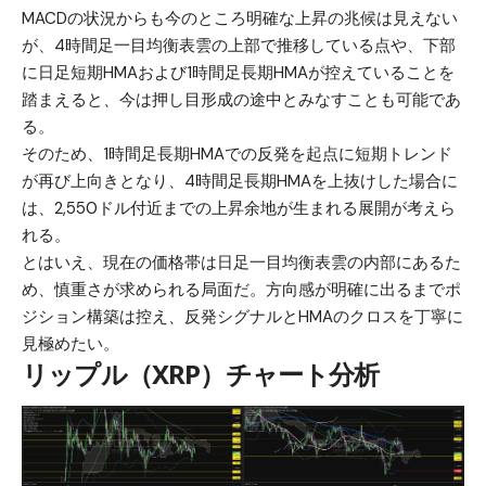
MACDの状況からも今のところ明確な上昇の兆候は見えない
が、4時間足一目均衡表雲の上部で推移している点や、下部
に日足短期HMAおよび1時間足長期HMAが控えていることを
踏まえると、今は押し目形成の途中とみなすことも可能であ
る。
そのため、1時間足長期HMAでの反発を起点に短期トレンド
が再び上向きとなり、4時間足長期HMAを上抜けした場合に
は、2,550ドル付近までの上昇余地が生まれる展開が考えら
れる。
とはいえ、現在の価格帯は日足一目均衡表雲の内部にあるた
め、慎重さが求められる局面だ。方向感が明確に出るまでポ
ジション構築は控え、反発シグナルとHMAのクロスを丁寧に
見極めたい。
リップル（XRP）チャート分析