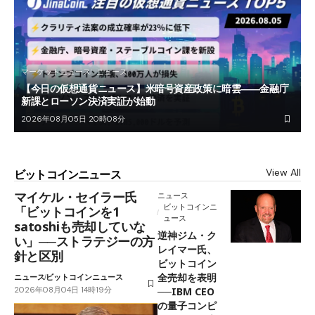
マーケットニュース
ニュース
【今日の仮想通貨ニュース】米暗号資産政策に暗雲――金融庁
新課とローソン決済実証が始動
2026年08月05日 20時08分
View All
ビットコインニュース
マイケル・セイラー氏
ニュース
ビットコインニ
「ビットコインを1
ュース
satoshiも売却していな
逆神ジム・ク
い」──ストラテジーの方
レイマー氏、
針と区別
ビットコイン
全売却を表明
ニュース
ビットコインニュース
2026年08月04日 14時19分
──IBM CEO
の量子コンピ