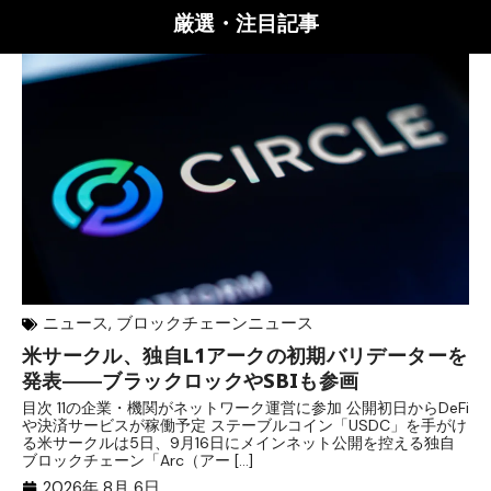
厳選・注目記事
ニュース
,
ブロックチェーンニュース
米サークル、独自L1アークの初期バリデーターを
ジ
発表――ブラックロックやSBIも参画
B
目次 11の企業・機関がネットワーク運営に参加 公開初日からDeFi
目
や決済サービスが稼働予定 ステーブルコイン「USDC」を手がけ
だ
る米サークルは5日、9月16日にメインネット公開を控える独自
大
ブロックチェーン「Arc（アー […]
半
2026年 8月 6日