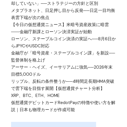
却していない」──ストラテジーの方針と区別
メタプラネット、日足押し目から反発──日足一目均衡
表雲下端が次の焦点
【今日の仮想通貨ニュース】米暗号資産政策に暗雲
――金融庁新課とローソン決済実証が始動
ローソン、ステーブルコイン決済の実証へ──8月6日か
らJPYCやUSDC対応
金融庁が「暗号資産・ステーブルコイン課」を新設──
監督体制を格上げ
アーサー・ヘイズ、イーサリアムに強気──2026年末
目標5,000ドル
リップル、反転の条件整うか──4時間足長期HMA突破
で雲下端を目指す展開【仮想通貨チャート分析】
XRP、BTC、ETH、HOME
仮想通貨デビットカードRedotPayの特徴や使い方を解
説｜日本も物理カードが作成可能