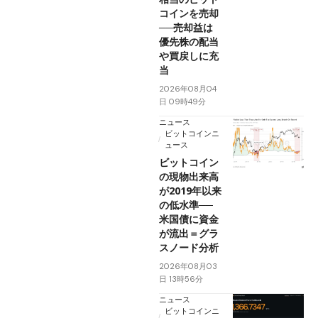
コインを売却
──売却益は
優先株の配当
や買戻しに充
当
2026年08月04
日 09時49分
ニュース
ビットコインニ
ュース
ビットコイン
の現物出来高
が2019年以来
の低水準──
米国債に資金
が流出＝グラ
スノード分析
2026年08月03
日 13時56分
ニュース
ビットコインニ