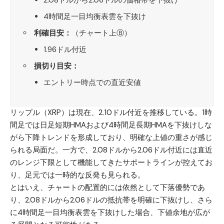
4時間足一目均衡表雲を下抜け
利確目安：
（チャート上Ⓑ）
1.96ドル付近
損切り目安：
エントリー時点での直近安値
リップル（XRP）
は現在、2.10ドル付近を推移している。1時
間足では日足短期HMAおよび4時間足長期HMAを下抜けしな
がら下降トレンドを形成しており、明確な上値の重さが感じ
られる局面だ。一方で、2.08ドルから2.06ドル付近には直近
のレンジ下限として機能してきたサポートラインが控えてお
り、足元では一時的な反発も見られる。
とはいえ、チャートの配置的には依然として下落優勢であ
り、2.08ドルから2.06ドルの抵抗帯を明確に下抜けし、さら
に4時間足一目均衡表雲を下抜けした場合、下値余地が広が