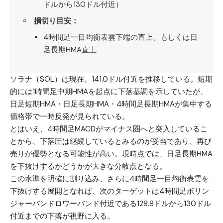
ドルから130ドル付近）
損切り目安：
4時間足一目均衡表雲下端の直上、もしくは日
足長期HMA直上
ソラナ（SOL）
は現在、141.0ドル付近を推移している。短期
的には1時間足中期HMAを起点に下落基調を示していたが、
日足短期HMA・日足長期HMA・4時間足長期HMAが集中する
価格帯で一時反発が見られている。
とはいえ、4時間足MACDがマイナス圏へと突入しているこ
とから、下落圧は継続しているとみるのが妥当であり、再び
売りが優勢となる可能性が高い。現時点では、日足長期HMA
を下抜けするかどうかが大きな分岐点となる。
この水準を明確に割り込み、さらに4時間足一目均衡表雲を
下抜けする展開となれば、次のターゲットは4時間足ボリン
ジャーバンドロワーバンド付近である128.8ドルから130ドル
付近までの下落が視野に入る。