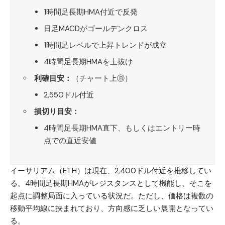
1時間足長期HMA付近で反発
日足MACDがゴールデンクロス
1時間足レベルで上昇トレンドが成立
4時間足長期HMAを上抜け
利確目安：
（チャート上Ⓑ）
2,550ドル付近
損切り目安：
4時間足長期HMA直下、もしくはエントリー時
点での直近安値
イーサリアム（ETH）
は現在、2,400ドル付近を推移してい
る。4時間足長期HMAがレジスタンスとして機能し、そこを
起点に調整局面に入っている状況だ。ただし、価格は複数の
移動平均線に挟まれており、方向感に乏しい展開となってい
る。