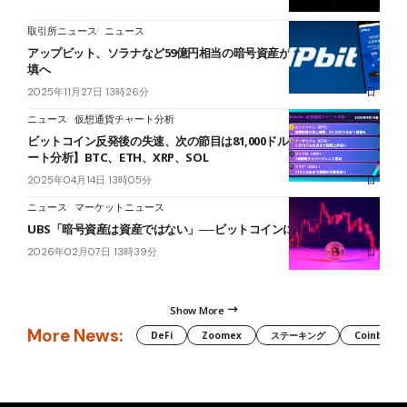
取引所ニュース
ニュース
アップビット、ソラナなど59億円相当の暗号資産が不正流出 全額補
填へ
2025年11月27日 13時26分
ニュース
仮想通貨チャート分析
ビットコイン反発後の失速、次の節目は81,000ドル台【仮想通貨チャ
ート分析】BTC、ETH、XRP、SOL
2025年04月14日 13時05分
ニュース
マーケットニュース
UBS「暗号資産は資産ではない」──ビットコインに厳しい警告
2026年02月07日 13時39分
Show More
More News:
DeFi
Zoomex
ステーキング
Coinbase