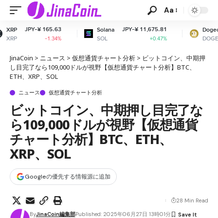
Aa
5.63
JPY-¥ 11,675.81
JPY-¥ 11.0
Solana
Dogecoin
SOL
DOGE
1.34%
+0.47%
+0.4
JinaCoin
>
ニュース
>
仮想通貨チャート分析
>
ビットコイン、中期押
し目完了なら109,000ドルが視野【仮想通貨チャート分析】BTC、
ETH、XRP、SOL
ニュース
仮想通貨チャート分析
ビットコイン、中期押し目完了な
ら109,000ドルが視野【仮想通貨
チャート分析】BTC、ETH、
XRP、SOL
Googleの優先する情報源に追加
28 Min Read
By
JinaCoin編集部
Published: 2025年06月27日 13時01分