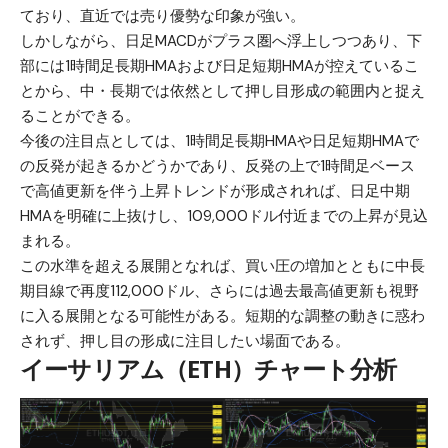
ており、直近では売り優勢な印象が強い。
しかしながら、日足MACDがプラス圏へ浮上しつつあり、下
部には1時間足長期HMAおよび日足短期HMAが控えているこ
とから、中・長期では依然として押し目形成の範囲内と捉え
ることができる。
今後の注目点としては、1時間足長期HMAや日足短期HMAで
の反発が起きるかどうかであり、反発の上で1時間足ベース
で高値更新を伴う上昇トレンドが形成されれば、日足中期
HMAを明確に上抜けし、109,000ドル付近までの上昇が見込
まれる。
この水準を超える展開となれば、買い圧の増加とともに中長
期目線で再度112,000ドル、さらには過去最高値更新も視野
に入る展開となる可能性がある。短期的な調整の動きに惑わ
されず、押し目の形成に注目したい場面である。
イーサリアム（ETH）チャート分析