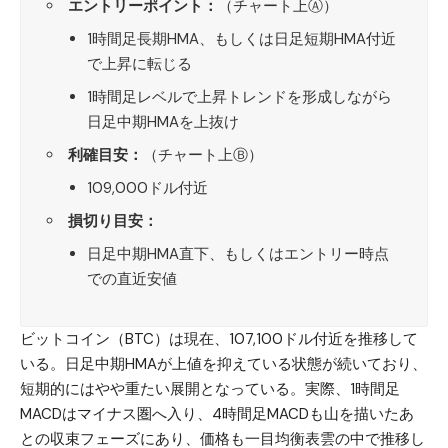
エントリーポイント：
（チャート上Ⓐ）
1時間足長期HMA、もしくは日足短期HMA付近
で上昇に転じる
1時間足レベルで上昇トレンドを形成しながら
日足中期HMAを上抜け
利確目安：
（チャート上Ⓑ）
109,000ドル付近
損切り目安：
日足中期HMA直下、もしくはエントリー時点
での直近安値
ビットコイン（BTC）
は現在、107,100ドル付近を推移して
いる。日足中期HMAが上値を抑えている状態が続いており、
短期的にはやや重たい展開となっている。実際、1時間足
MACDはマイナス圏へ入り、4時間足MACDも山を描いたあ
との収束フェーズにあり、価格も一目均衡表雲の中で推移し