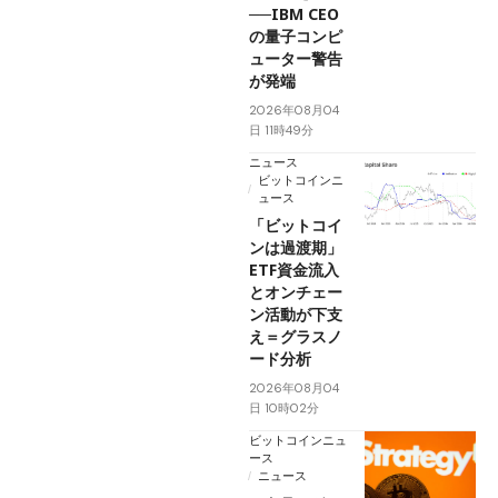
──IBM CEO
の量子コンピ
ューター警告
が発端
2026年08月04
日 11時49分
ニュース
ビットコインニ
ュース
「ビットコイ
ンは過渡期」
ETF資金流入
とオンチェー
ン活動が下支
え＝グラスノ
ード分析
2026年08月04
日 10時02分
ビットコインニュ
ース
ニュース