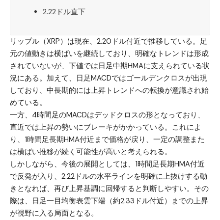
2.22ドル直下
リップル（XRP）
は現在、2.20ドル付近で推移している。足
元の値動きは横ばいを継続しており、明確なトレンドは形成
されていないが、下値では日足中期HMAに支えられている状
況にある。加えて、日足MACDではゴールデンクロスが出現
しており、中長期的には上昇トレンドへの転換が意識され始
めている。
一方、4時間足のMACDはデッドクロスの形となっており、
直近では上昇の勢いにブレーキがかかっている。これによ
り、1時間足長期HMA付近まで価格が戻り、一定の調整また
は横ばい推移が続く可能性が高いと考えられる。
しかしながら、今後の展開としては、1時間足長期HMA付近
で反発が入り、2.22ドルの水平ラインを明確に上抜けする動
きとなれば、再び上昇基調に回帰すると判断しやすい。その
際は、日足一目均衡表雲下端（約2.33ドル付近）までの上昇
が視野に入る局面となる。