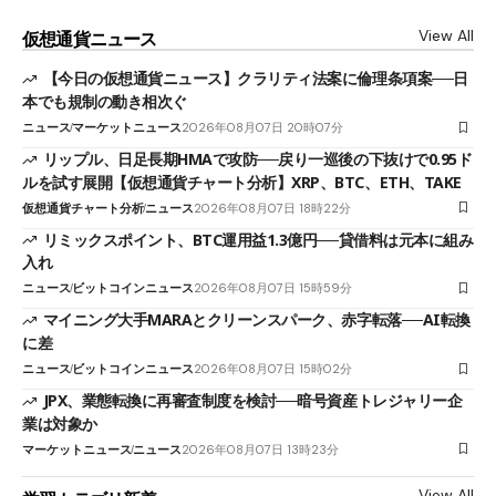
View All
仮想通貨ニュース
【今日の仮想通貨ニュース】クラリティ法案に倫理条項案──日
本でも規制の動き相次ぐ
ニュース
マーケットニュース
2026年08月07日 20時07分
リップル、日足長期HMAで攻防──戻り一巡後の下抜けで0.95ド
ルを試す展開【仮想通貨チャート分析】XRP、BTC、ETH、TAKE
仮想通貨チャート分析
ニュース
2026年08月07日 18時22分
リミックスポイント、BTC運用益1.3億円──貸借料は元本に組み
入れ
ニュース
ビットコインニュース
2026年08月07日 15時59分
マイニング大手MARAとクリーンスパーク、赤字転落──AI転換
に差
ニュース
ビットコインニュース
2026年08月07日 15時02分
JPX、業態転換に再審査制度を検討──暗号資産トレジャリー企
業は対象か
マーケットニュース
ニュース
2026年08月07日 13時23分
View All