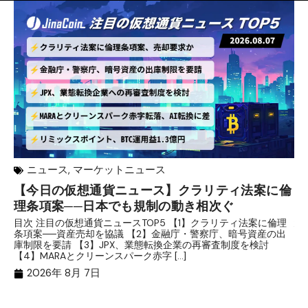
ニュース
,
マーケットニュース
【今日の仮想通貨ニュース】クラリティ法案に倫
リ
理条項案──日本でも規制の動き相次ぐ
下
分
目次 注目の仮想通貨ニュースTOP5 【1】クラリティ法案に倫理
条項案──資産売却を協議 【2】金融庁・警察庁、暗号資産の出
目
庫制限を要請 【3】JPX、業態転換企業の再審査制度を検討
ト
【4】MARAとクリーンスパーク赤字 […]
（
（X
2026年 8月 7日