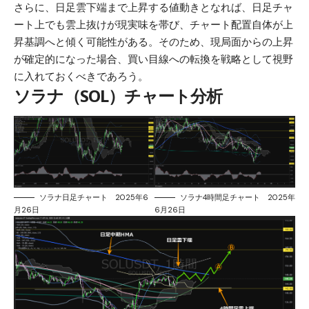
さらに、日足雲下端まで上昇する値動きとなれば、日足チャ
ート上でも雲上抜けが現実味を帯び、チャート配置自体が上
昇基調へと傾く可能性がある。そのため、現局面からの上昇
が確定的になった場合、買い目線への転換を戦略として視野
に入れておくべきであろう。
ソラナ（SOL）チャート分析
ソラナ日足チャート 2025年6
ソラナ4時間足チャート 2025年
月26日
6月26日