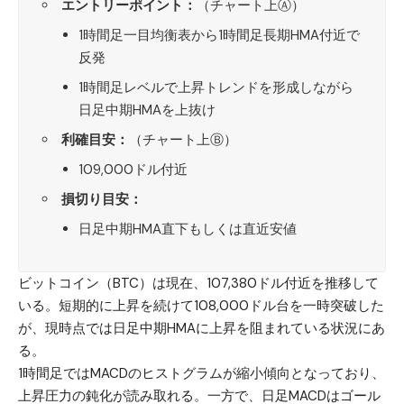
エントリーポイント：
（チャート上Ⓐ）
1時間足一目均衡表から1時間足長期HMA付近で
反発
1時間足レベルで上昇トレンドを形成しながら
日足中期HMAを上抜け
利確目安：
（チャート上Ⓑ）
109,000ドル付近
損切り目安：
日足中期HMA直下もしくは直近安値
ビットコイン（BTC）
は現在、107,380ドル付近を推移して
いる。短期的に上昇を続けて108,000ドル台を一時突破した
が、現時点では日足中期HMAに上昇を阻まれている状況にあ
る。
1時間足ではMACDのヒストグラムが縮小傾向となっており、
上昇圧力の鈍化が読み取れる。一方で、日足MACDはゴール