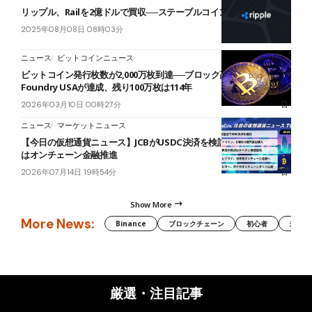
リップル、Railを2億ドルで買収──ステーブルコイン事業を強化
2025年08月08日 08時03分
ニュース
ビットコインニュース
ビットコイン発行枚数が2,000万枚到達──ブロック高939,999で
Foundry USAが達成、残り100万枚は114年
2026年03月10日 00時27分
ニュース
マーケットニュース
【今日の仮想通貨ニュース】JCBがUSDC決済を検討｜SBI・ソラナ
はオンチェーン金融推進
2026年07月14日 19時54分
Show More
More News:
Binance
ブロックチェーン
初心者
米国証
厳選・注目記事