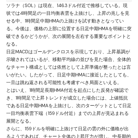
ソラナ（SOL）
は現在、146.3ドル付近で推移している。現
状では4時間足の一目均衡表雲を上抜けし、上昇の兆しを見
せる中、1時間足中期HMAの上抜けを試す動きとなってい
る。今後は、価格の上部に位置する日足中期HMAを明確に突
破できるかどうかが、次の展開を左右する重要なポイントと
なる。
日足MACDはゴールデンクロスを示現しており、上昇基調が
示唆されてはいるが、移動平均線の並びを見た場合、全体的
なチャート構成としては依然として上昇準備が整ったとは言
いがたい。したがって、日足中期HMAに接近したとしても、
一旦は跳ね返される可能性も考慮すべき局面といえる。
とはいえ、1時間足長期HMA付近を起点にした反発が確認で
き、1時間足で上昇トレンドが成立した場合には、上値抵抗
である日足中期HMAを上抜けし、次のターゲットとして日足
一目均衡表雲下端（159ドル付近）までの上昇が見込まれる
展開となる。
さらに、159ドルを明確に上抜けて日足の雲の外に価格が出
るようであれば、チャート全体の上昇圧力が増し、中長期的