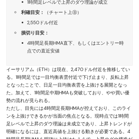
1時間足レベルで上昇のダウ理論が成立
利確目安：
（チャート上Ⓑ）
2,550ドル付近
損切り目安：
4時間足長期HMA直下、もしくはエントリー時
点での直近安値
イーサリアム（ETH）
は現在、2,470ドル付近を推移してい
る。1時間足では一目均衡表雲付近で下げ止まり、反転上昇
となったことで、日足一目均衡表雲を上抜ける展開となっ
た。加えて、1時間足中期HMAも突破しており、やや買い優
勢の流れが見られる。
ただし、目先には4時間足長期HMAが控えており、このライ
ンを上抜けできるかが当面の焦点となる。現時点では1時間
足レベルで上昇のダウ理論は未成立であり、上昇トレンドが
明確になるには、直近高値を上抜ける動きが必要である。4