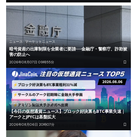
ニュース
マーケットニュース
暗号資産の出庫制限を全業者に要請──金融庁・警察庁、詐欺被
害の防止へ
2026年08月07日 09時55分
マーケットニュース
ニュース
【今日の仮想通貨ニュース】ブロック好決算もBTC事業失速｜
アークとJPYCは基盤拡大
2026年08月06日 20時07分