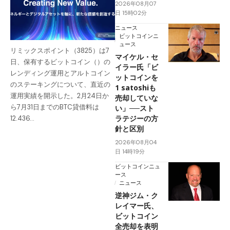
2026年08月07
日 15時02分
ニュース
ビットコインニ
ュース
リミックスポイント（3825）は7
マイケル・セ
日、保有するビットコイン（）の
イラー氏「ビ
レンディング運用とアルトコイン
ットコインを
のステーキングについて、直近の
1 satoshiも
運用実績を開示した。2月24日か
売却していな
ら7月31日までのBTC貸借料は
い」──スト
ラテジーの方
12.436…
針と区別
2026年08月04
日 14時19分
ビットコインニュ
ース
ニュース
逆神ジム・ク
レイマー氏、
ビットコイン
全売却を表明