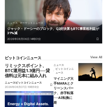
ニュース
マーケットニュース
ジャック・ドーシーのブロック、Q2好決算もBTC事業粗利益が
31%減
2026年08月06日 14時01分
View All
ビットコインニュース
リミックスポイント、
ニュース
ビットコインニ
BTC運用益1.3億円──貸
ュース
借料は元本に組み入れ
マイニング大
ニュース
ビットコインニュース
手MARAとク
2026年08月07日 15時59分
リーンスパー
ク、赤字転落
──AI転換に
差