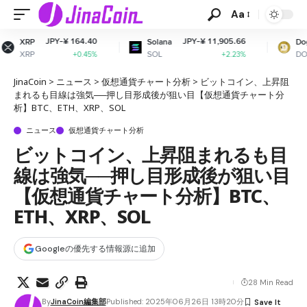
Aa
164.40
JPY-¥ 11,905.66
JPY-¥ 11.
Solana
Dogecoin
SOL
DOGE
+0.45%
+2.23%
+0.6
JinaCoin
>
ニュース
>
仮想通貨チャート分析
>
ビットコイン、上昇阻
まれるも目線は強気──押し目形成後が狙い目【仮想通貨チャート分
析】BTC、ETH、XRP、SOL
ニュース
仮想通貨チャート分析
ビットコイン、上昇阻まれるも目
線は強気──押し目形成後が狙い目
【仮想通貨チャート分析】BTC、
ETH、XRP、SOL
Googleの優先する情報源に追加
28 Min Read
By
JinaCoin編集部
Published: 2025年06月26日 13時20分