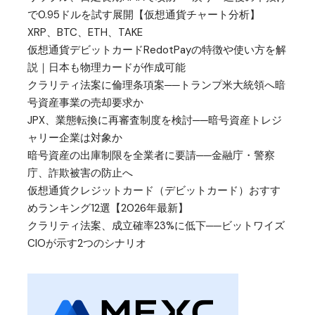
で0.95ドルを試す展開【仮想通貨チャート分析】
XRP、BTC、ETH、TAKE
仮想通貨デビットカードRedotPayの特徴や使い方を解
説｜日本も物理カードが作成可能
クラリティ法案に倫理条項案──トランプ米大統領へ暗
号資産事業の売却要求か
JPX、業態転換に再審査制度を検討──暗号資産トレジ
ャリー企業は対象か
暗号資産の出庫制限を全業者に要請──金融庁・警察
庁、詐欺被害の防止へ
仮想通貨クレジットカード（デビットカード）おすす
めランキング12選【2026年最新】
クラリティ法案、成立確率23%に低下──ビットワイズ
CIOが示す2つのシナリオ