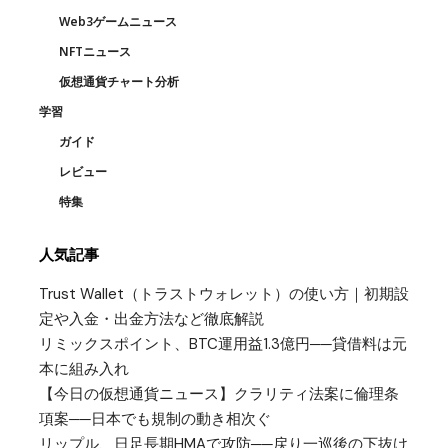
Web3ゲームニュース
NFTニュース
仮想通貨チャート分析
学習
ガイド
レビュー
特集
人気記事
Trust Wallet（トラストウォレット）の使い方｜初期設
定や入金・出金方法など徹底解説
リミックスポイント、BTC運用益1.3億円──貸借料は元
本に組み入れ
【今日の仮想通貨ニュース】クラリティ法案に倫理条
項案──日本でも規制の動き相次ぐ
リップル、日足長期HMAで攻防──戻り一巡後の下抜け