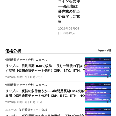
コインを売却
──売却益は
優先株の配当
や買戻しに充
当
2026年08月04
日 09時49分
View All
価格分析
仮想通貨チャート分析
ニュース
リップル、日足長期HMAで攻防──戻り一巡後の下抜けで0.95ドルを試
す展開【仮想通貨チャート分析】XRP、BTC、ETH、TAKE
2026年08月07日 18時22分
仮想通貨チャート分析
ニュース
リップル、反転の条件整うか──4時間足長期HMA突破で雲下端を目指す
展開【仮想通貨チャート分析】XRP、BTC、ETH、HOME
2026年08月04日 18時36分
ニュース
仮想通貨チャート分析