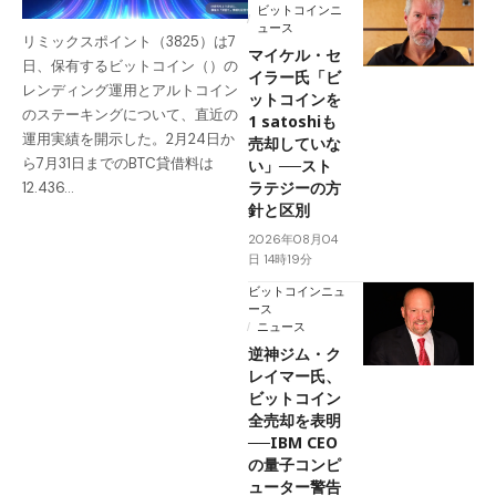
ビットコインニ
ュース
リミックスポイント（3825）は7
マイケル・セ
日、保有するビットコイン（）の
イラー氏「ビ
レンディング運用とアルトコイン
ットコインを
のステーキングについて、直近の
1 satoshiも
運用実績を開示した。2月24日か
売却していな
ら7月31日までのBTC貸借料は
い」──スト
ラテジーの方
12.436…
針と区別
2026年08月04
日 14時19分
ビットコインニュ
ース
ニュース
逆神ジム・ク
レイマー氏、
ビットコイン
全売却を表明
──IBM CEO
の量子コンピ
ューター警告