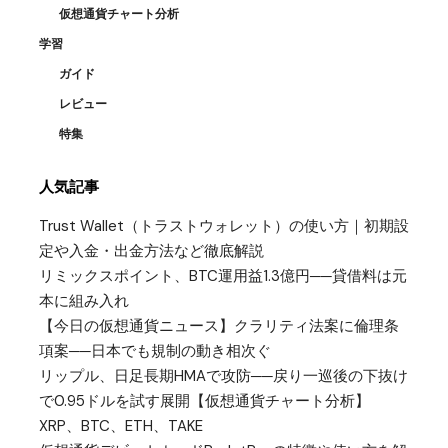
仮想通貨チャート分析
学習
ガイド
レビュー
特集
人気記事
Trust Wallet（トラストウォレット）の使い方｜初期設
定や入金・出金方法など徹底解説
リミックスポイント、BTC運用益1.3億円──貸借料は元
本に組み入れ
【今日の仮想通貨ニュース】クラリティ法案に倫理条
項案──日本でも規制の動き相次ぐ
リップル、日足長期HMAで攻防──戻り一巡後の下抜け
で0.95ドルを試す展開【仮想通貨チャート分析】
XRP、BTC、ETH、TAKE