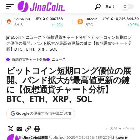
Aa
JPY-¥ 0.000738
JPY-¥ 10,246,844.30
Bitcoin
Ethe
BTC
ETH
+1.29%
+0.96%
JinaCoin
>
ニュース
>
仮想通貨チャート分析
>
ビットコイン短期ロン
グ優位の展開、バンド拡大が最高値更新の鍵に【仮想通貨チャート分
析】BTC、ETH、XRP、SOL
仮想通貨チャート分析
ニュース
ビットコイン短期ロング優位の展
開、バンド拡大が最高値更新の鍵
に【仮想通貨チャート分析】
BTC、ETH、XRP、SOL
Googleの優先する情報源に追加
25 Min Read
By
JinaCoin編集部
Published: 2025年06月25日 13時20分