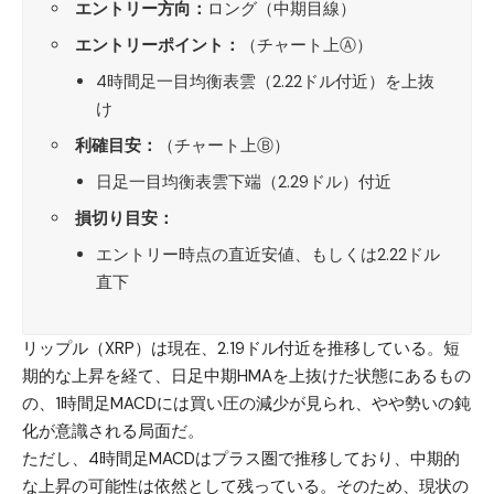
エントリー方向：
ロング（中期目線）
エントリーポイント：
（チャート上Ⓐ）
4時間足一目均衡表雲（2.22ドル付近）を上抜
け
利確目安：
（チャート上Ⓑ）
日足一目均衡表雲下端（2.29ドル）付近
損切り目安：
エントリー時点の直近安値、もしくは2.22ドル
直下
リップル（XRP）
は現在、2.19ドル付近を推移している。短
期的な上昇を経て、日足中期HMAを上抜けた状態にあるもの
の、1時間足MACDには買い圧の減少が見られ、やや勢いの鈍
化が意識される局面だ。
ただし、4時間足MACDはプラス圏で推移しており、中期的
な上昇の可能性は依然として残っている。そのため、現状の