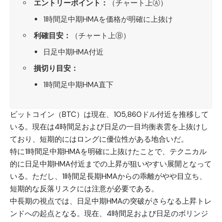
エントリーポイント：
（チャート上Ⓐ）
1時間足中期HMAを価格が明確に上抜け
利確目安：
（チャート上Ⓑ）
日足中期HMA付近
損切り目安：
1時間足中期HMA直下
ビットコイン（BTC）
は現在、105,860ドル付近を推移して
いる。現在は4時間足および日足の一目均衡表雲を上抜けし
ており、短期的にはロングに優位性がある地合いだ。
特に1時間足中期HMAを明確に上抜けたことで、テクニカル
的に日足中期HMA付近までの上昇が狙いやすい展開となって
いる。ただし、1時間足長期HMAからの乖離がやや目立ち、
短期的な反落リスクには注意が必要である。
中長期の視点では、日足中期HMAの突破がさらなる上昇トレ
ンドへの起点となる。現在、4時間足および日足のボリンジ