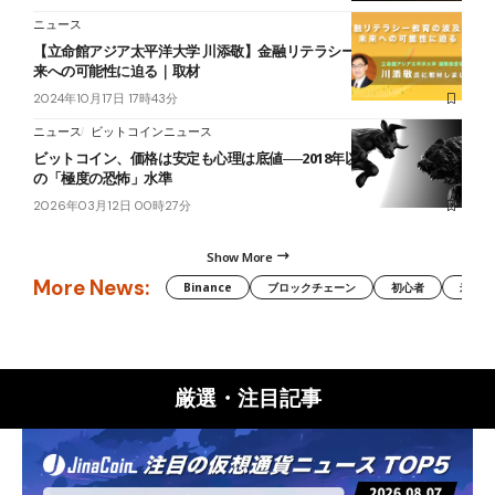
ニュース
【立命館アジア太平洋大学 川添敬】金融リテラシー教育の波及と未
来への可能性に迫る｜取材
2024年10月17日 17時43分
ニュース
ビットコインニュース
ビットコイン、価格は安定も心理は底値──2018年以降わずか3回目
の「極度の恐怖」水準
2026年03月12日 00時27分
Show More
More News:
Binance
ブロックチェーン
初心者
米国証
厳選・注目記事