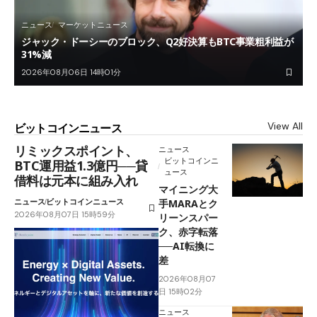
ニュース
マーケットニュース
ジャック・ドーシーのブロック、Q2好決算もBTC事業粗利益が
31%減
2026年08月06日 14時01分
View All
ビットコインニュース
リミックスポイント、
ニュース
ビットコインニ
BTC運用益1.3億円──貸
ュース
借料は元本に組み入れ
マイニング大
ニュース
ビットコインニュース
手MARAとク
2026年08月07日 15時59分
リーンスパー
ク、赤字転落
──AI転換に
差
2026年08月07
日 15時02分
ニュース