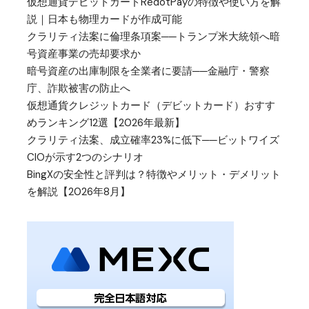
仮想通貨デビットカードRedotPayの特徴や使い方を解
説｜日本も物理カードが作成可能
クラリティ法案に倫理条項案──トランプ米大統領へ暗
号資産事業の売却要求か
暗号資産の出庫制限を全業者に要請──金融庁・警察
庁、詐欺被害の防止へ
仮想通貨クレジットカード（デビットカード）おすす
めランキング12選【2026年最新】
クラリティ法案、成立確率23%に低下──ビットワイズ
CIOが示す2つのシナリオ
BingXの安全性と評判は？特徴やメリット・デメリット
を解説【2026年8月】