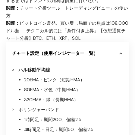
するまではトレンドの判断は慎重に行いたい。
関連：
チャート分析ツール「トレーディングビュー」の使い
方
関連：
ビットコイン反発、買い戻し局面での焦点は108,000
ドル超──テクニカル的には「条件付き上昇」【仮想通貨チ
ャート分析】BTC、ETH、XRP、SOL
チャート設定（使用インジケーター一覧）
ハル移動平均線
20EMA：ピンク（短期HMA）
80EMA：水色（中期HMA）
320EMA：緑（長期HMA）
ボリンジャーバンド
1時間足：期間200、偏差2.5
4時間足・日足：期間50、偏差2.5