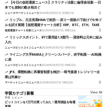
【今日の仮想通貨ニュース】クラリティ法案に倫理条項案──日
本でも規制の動き相次ぐ
ニュース
マーケットニュース
2026年08月07日 20時07分
リップル、日足長期HMAで攻防──戻り一巡後の下抜けで0.95ド
ルを試す展開【仮想通貨チャート分析】XRP、BTC、ETH、TAKE
仮想通貨チャート分析
ニュース
2026年08月07日 18時22分
リミックスポイント、BTC運用益1.3億円──貸借料は元本に組み
入れ
ニュース
ビットコインニュース
2026年08月07日 15時59分
マイニング大手MARAとクリーンスパーク、赤字転落──AI転換
に差
ニュース
ビットコインニュース
2026年08月07日 15時02分
JPX、業態転換に再審査制度を検討──暗号資産トレジャリー企
業は対象か
マーケットニュース
ニュース
2026年08月07日 13時23分
View All
学習カテゴリ新着
学習
レビュー
ビットコインを1万円分買ってみた！運用損益を毎週
更新