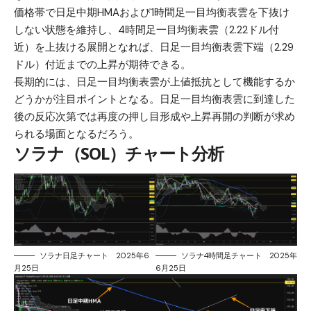
価格帯で日足中期HMAおよび1時間足一目均衡表雲を下抜け
しない状態を維持し、4時間足一目均衡表雲（2.22ドル付
近）を上抜ける展開となれば、日足一目均衡表雲下端（2.29
ドル）付近までの上昇が期待できる。
長期的には、日足一目均衡表雲が上値抵抗として機能するか
どうかが注目ポイントとなる。日足一目均衡表雲に到達した
後の反応次第では再度の押し目形成や上昇再開の判断が求め
られる場面となるだろう。
ソラナ（SOL）チャート分析
ソラナ日足チャート 2025年6
ソラナ4時間足チャート 2025年
月25日
6月25日