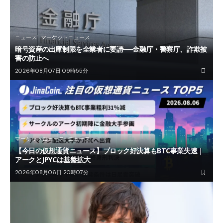
ニュース
マーケットニュース
暗号資産の出庫制限を全業者に要請──金融庁・警察庁、詐欺被
害の防止へ
2026年08月07日 09時55分
マーケットニュース
ニュース
【今日の仮想通貨ニュース】ブロック好決算もBTC事業失速｜
アークとJPYCは基盤拡大
2026年08月06日 20時07分