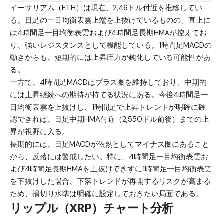
イーサリアム（ETH）
は現在、2,46ドル付近を推移してい
る。日足の一目均衡表雲上端を上抜けているものの、直上に
は4時間足一目均衡表雲および4時間足長期HMAが控えてお
り、強いレジスタンスとして機能している。1時間足MACDの
動きからも、短期的には上昇圧力が鈍化している可能性があ
る。
一方で、4時間足MACDはプラス圏を維持しており、中期的
には上昇継続への期待が持てる状況にある。今後4時間足一
目均衡表雲を上抜けし、1時間足で上昇トレンドが明確に確
認できれば、日足中期HMA付近（2,550ドル前後）までの上
昇が視野に入る。
長期的には、日足MACDが依然としてマイナス圏にあること
から、反落には警戒したい。特に、4時間足一目均衡表雲お
よび4時間足長期HMAを上抜けできずに1時間足一目均衡表雲
を下抜けした場合、下落トレンドが再開するリスクが高まる
ため、損切り水準は明確に設定しておきたい局面である。
リップル（XRP）チャート分析