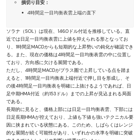
損切り目安：
4時間足一目均衡表雲上端の直下
ソラナ（SOL）
は現在、146.0ドル付近を推移している。直
近では日足一目均衡表雲に上値を抑えられる形となってお
り、1時間足MACDからも短期的な上昇勢いの鈍化が確認でき
る。また、現在の価格は4時間足一目均衡表雲の中に位置し
ており、方向感に欠ける展開である。
ただし、4時間足MACDがプラス圏で上昇している点を踏ま
えると、1時間足一目均衡表上端付近で押し目を形成し、そ
の後4時間足一目均衡表を明確に上抜けるようであれば、日
足中期HMA付近（約153ドル）までの上昇が見込まれる局面
である。
長期的に見ると、価格上部には日足一目均衡表雲、下部には
日足長期HMAが控えており、上値も下値も強いテクニカル要
因に挟まれている状態にある。このため、しばらくはレンジ
的な展開が続く可能性があり、いずれかの水準を明確に突破