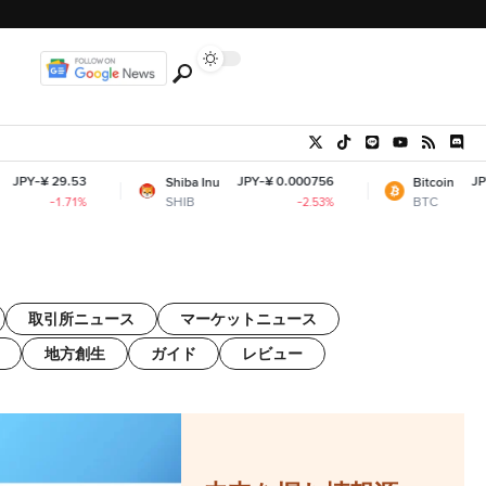
¥ 29.53
JPY-¥ 0.000756
JPY-¥ 10,
Shiba Inu
Bitcoin
SHIB
BTC
-1.71%
-2.53%
取引所ニュース
マーケットニュース
地方創生
ガイド
レビュー