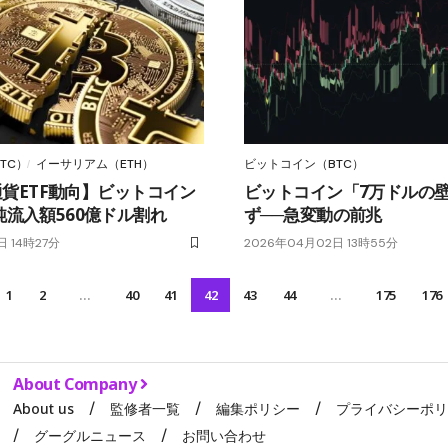
TC）
イーサリアム（ETH）
ビットコイン（BTC）
想通貨ETF動向】ビットコイン
ビットコイン「7万ドルの
流入額560億ドル割れ
ず──急変動の前兆
日 14時27分
2026年04月02日 13時55分
1
2
…
40
41
42
43
44
…
175
176
About Company
About us
監修者一覧
編集ポリシー
プライバシーポ
グーグルニュース
お問い合わせ