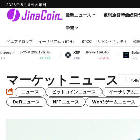
2026年 8月 6日 木曜日
最新ニュース
仮想通貨時価総額
学習
エアドロップ
イーサリアム（ETH）
BTCC
サトシ・ナカモト
韓
JPY-¥ 299,176.76
JPY-¥ 164.46
JP
m
XRP
Solana
XRP
SOL
+1.71%
-2.26%
マーケットニュース
ニュース
ビットコインニュース
イーサリアムニ
DeFiニュース
NFTニュース
Web3ゲームニュース