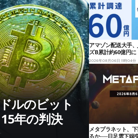
アマゾン配送大手、J
ズB累計約60億円に
2026年08月06日 11時04分
万ドルのビット
15年の判決
メタプラネット、下
…
るか──日足雲下