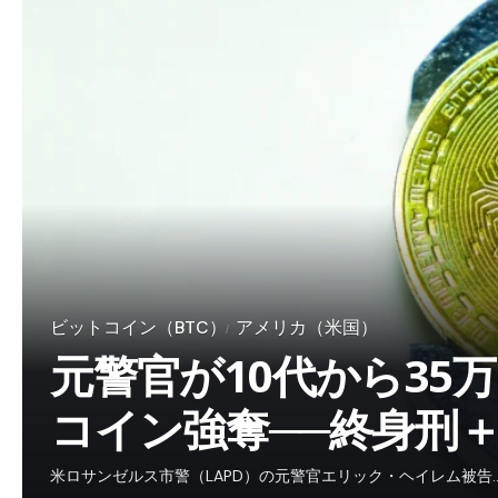
ビットコイン（BTC）
アメリカ（米国）
元警官が10代から35
コイン強奪──終身刑＋
米ロサンゼルス市警（LAPD）の元警官エリック・ヘイレム被告