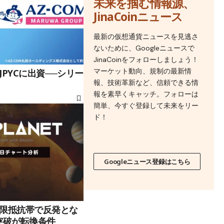
未来を掴む情報源、
JinaCoinニュース
最新の仮想通貨ニュースを見逃さ
ないために、Googleニュースで
JinaCoinをフォローしましょう！
マーケット動向、規制の最新情
PYCに出資──シリー
報、技術革新など、信頼できる情
報を素早くキャッチ。フォローは
簡単、今すぐ登録して未来をリー
ド！
Googleニュース登録はこちら
限抵抗帯で反発とな
端突破が転換条件