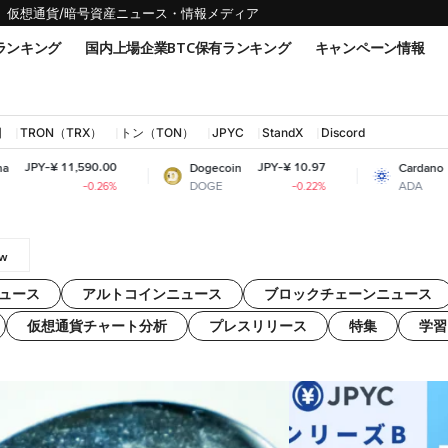
仮想通貨/暗号資産ニュース・情報メディア
ランキング
国内上場企業BTC保有ランキング
キャンペーン情報
国
TRON（TRX）
トン（TON）
JPYC
StandX
Discord
Y-¥ 11,590.00
JPY-¥ 10.97
JPY-
Dogecoin
Cardano
DOGE
ADA
-0.26%
-0.22%
ュース
アルトコインニュース
ブロックチェーンニュース
仮想通貨チャート分析
プレスリリース
特集
学習