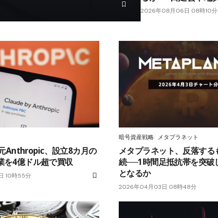
2026年08月06日 08時10分
暗号資産戦略
メタプラネット
発元Anthropic、設立8カ月の
メタプラネット、反落する
業を4億ドル超で買収
続──1時間足抵抗帯を突破
となるか
日 10時55分
2026年04月03日 08時48分