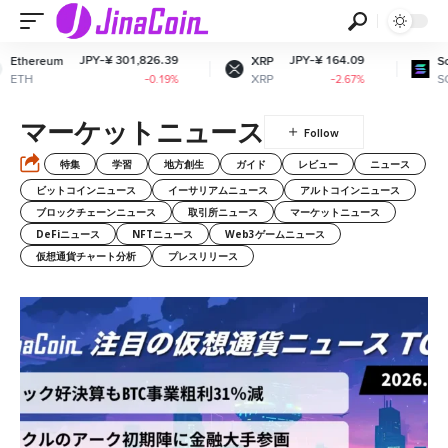
JPY-¥ 301,826.39
JPY-¥ 164.09
JPY-
XRP
Solana
XRP
SOL
-0.19%
-2.67%
マーケットニュース
特集
学習
地方創生
ガイド
レビュー
ニュース
ビットコインニュース
イーサリアムニュース
アルトコインニュース
ブロックチェーンニュース
取引所ニュース
マーケットニュース
DeFiニュース
NFTニュース
Web3ゲームニュース
仮想通貨チャート分析
プレスリリース