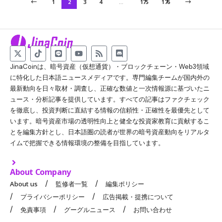
1
2
3
4
…
175
176
JinaCoinは、暗号資産（仮想通貨）・ブロックチェーン・Web3領域
に特化した日本語ニュースメディアです。専門編集チームが国内外の
最新動向を日々取材・調査し、正確な数値と一次情報源に基づいたニ
ュース・分析記事を提供しています。すべての記事はファクチェック
を徹底し、投資判断に直結する情報の信頼性・正確性を最優先として
います。暗号資産市場の透明性向上と健全な投資家教育に貢献するこ
とを編集方針とし、日本語圏の読者が世界の暗号資産動向をリアルタ
イムで把握できる情報環境の整備を目指しています。
About Company
About us
監修者一覧
編集ポリシー
プライバシーポリシー
広告掲載・提携について
免責事項
グーグルニュース
お問い合わせ