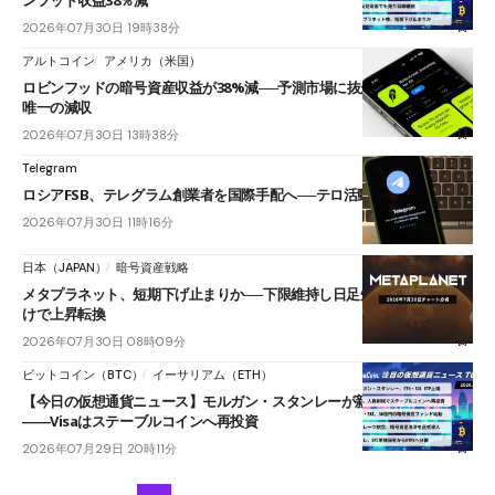
2026年07月30日 19時38分
アルトコイン
アメリカ（米国）
ロビンフッドの暗号資産収益が38%減──予測市場に抜かれ主要4項目で
唯一の減収
2026年07月30日 13時38分
Telegram
ロシアFSB、テレグラム創業者を国際手配へ──テロ活動協力の容疑
2026年07月30日 11時16分
日本（JAPAN）
暗号資産戦略
メタプラネット、短期下げ止まりか──下限維持し日足短期HMAを上抜
けで上昇転換
2026年07月30日 08時09分
ビットコイン（BTC）
イーサリアム（ETH）
【今日の仮想通貨ニュース】モルガン・スタンレーが新ETP上場
――Visaはステーブルコインへ再投資
2026年07月29日 20時11分