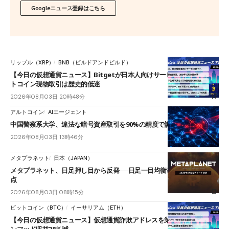
Googleニュース登録はこちら
リップル（XRP）
BNB（ビルドアンドビルド）
【今日の仮想通貨ニュース】Bitgetが日本人向けサービス終了へ｜ビッ
トコイン現物取引は歴史的低迷
2026年08月03日 20時48分
アルトコイン
AIエージェント
中国警察系大学、違法な暗号資産取引を90%の精度で識別するAIを開発
2026年08月03日 13時46分
メタプラネット
日本（JAPAN）
メタプラネット、日足押し目から反発──日足一目均衡表雲下端が次の焦
点
2026年08月03日 08時15分
ビットコイン（BTC）
イーサリアム（ETH）
【今日の仮想通貨ニュース】仮想通貨詐欺アドレスを業界共有へ｜ロビ
ンフッド収益38％減