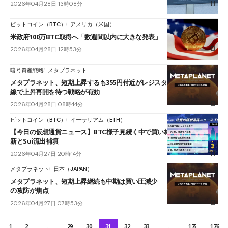
2026年04月28日 13時08分
ビットコイン（BTC）
アメリカ（米国）
米政府100万BTC取得へ「数週間以内に大きな発表」
2026年04月28日 12時53分
暗号資産戦略
メタプラネット
メタプラネット、短期上昇するも355円付近がレジスタンスか──買い目
線で上昇再開を待つ戦略が有効
2026年04月28日 08時44分
ビットコイン（BTC）
イーサリアム（ETH）
【今日の仮想通貨ニュース】BTC様子見続く中で買い材料浮上｜ETF革
新とSui流出補填
2026年04月27日 20時14分
メタプラネット
日本（JAPAN）
メタプラネット、短期上昇継続も中期は買い圧減少──日足短期HMAで
の攻防が焦点
2026年04月27日 07時53分
1
2
…
29
30
31
32
33
…
175
176