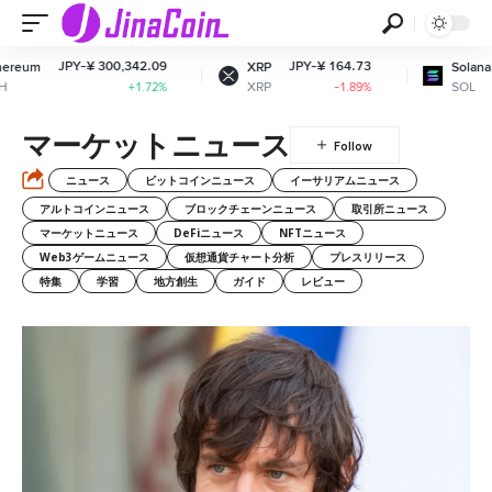
Y-¥ 300,342.09
JPY-¥ 164.73
JPY-¥ 11
XRP
Solana
XRP
SOL
+1.72%
-1.89%
マーケットニュース
ニュース
ビットコインニュース
イーサリアムニュース
アルトコインニュース
ブロックチェーンニュース
取引所ニュース
マーケットニュース
DeFiニュース
NFTニュース
Web3ゲームニュース
仮想通貨チャート分析
プレスリリース
特集
学習
地方創生
ガイド
レビュー