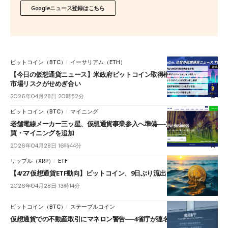
Googleニュース登録はこちら
ビットコイン（BTC）
イーサリアム（ETH）
【今日の仮想通貨ニュース】米政府ビットコイン取得構想｜実需拡大と
市場リスクがせめぎ合い
2026年04月28日 20時52分
ビットコイン（BTC）
マイニング
老舗電線メーカー三ッ星、仮想通貨事業参入へ準備──定款に発行・売
買・マイニングを追加
2026年04月28日 16時44分
リップル（XRP）
ETF
【4/27 仮想通貨ETF動向】ビットコイン、9日ぶり流出
2026年04月28日 13時14分
ビットコイン（BTC）
ステーブルコイン
仮想通貨での不動産取引にマネロン警告──4省庁が連名要請