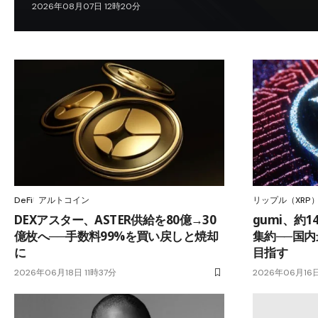
2026年08月07日 12時20分
DeFi
アルトコイン
リップル（XRP
DEXアスター、ASTER供給を80億→30
gumi、約
億枚へ──手数料99%を買い戻しと焼却
集約──国
に
目指す
2026年06月18日 11時37分
2026年06月16