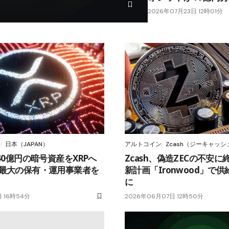
2026年07月23日 12時01分
）
日本（JAPAN）
アルトコイン
Zcash（ジーキャッシュ
140億円の暗号資産をXRPへ
Zcash、偽造ZECの不安に
内最大の保有・運用事業者を
新計画「Ironwood」で
に
日 16時54分
2026年06月07日 12時50分