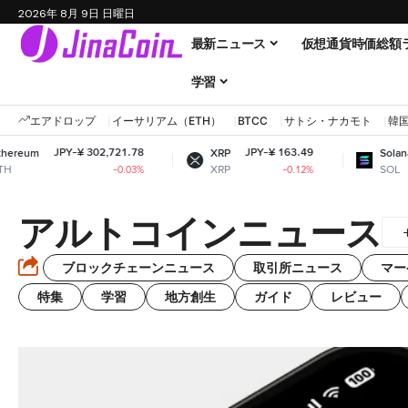
2026年 8月 9日 日曜日
最新ニュース
仮想通貨時価総額
学習
エアドロップ
イーサリアム（ETH）
BTCC
サトシ・ナカモト
韓
Y-¥ 302,721.78
JPY-¥ 163.49
JPY-¥ 12
XRP
Solana
XRP
SOL
-0.03%
-0.12%
アルトコインニュース
ブロックチェーンニュース
取引所ニュース
マー
特集
学習
地方創生
ガイド
レビュー