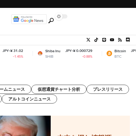
2
JPY-¥ 0.000729
JPY-¥ 10,246,46
Shiba Inu
Bitcoin
SHIB
BTC
%
-0.88%
+
ゲームニュース
仮想通貨チャート分析
プレスリリース
アルトコインニュース