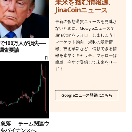
未来を掴む情報源、
JinaCoinニュース
最新の仮想通貨ニュースを見逃さ
ないために、Googleニュースで
JinaCoinをフォローしましょう！
マーケット動向、規制の最新情
100万人が損失──
報、技術革新など、信頼できる情
に調査要請
報を素早くキャッチ。フォローは
簡単、今すぐ登録して未来をリー
ド！
Googleニュース登録はこちら
0%急落──チーム関連ウ
分をバイナンスへ