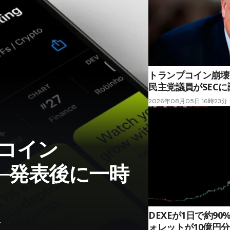
トランプコイン崩壊で
民主党議員がSEC
2026年08月05日 16時23分
コイン
──発表後に一時
DEXEが1日で約9
、…
ォレットが10億円