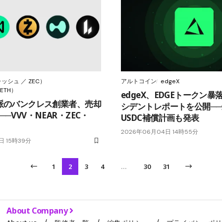
ッシュ ／ ZEC）
アルトコイン
edgeX
ETH）
edgeX、EDGEトークン
気派のバンクレス創業者、売却
シデントレポートを公開──
─VVV・NEAR・ZEC・
USDC補償計画も発表
2026年06月04日 14時55分
日 15時39分
1
2
3
4
…
30
31
About Company