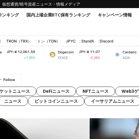
仮想通貨/暗号資産ニュース・情報メディア
ランキング
国内上場企業BTC保有ランキング
キャンペーン情報
国
TRON（TRX）
トン（TON）
JPYC
StandX
Discord
,061.59
JPY-¥ 11.07
JPY-¥ 31.0
Dogecoin
Cardano
DOGE
ADA
+1.45%
-0.28%
-1.45
ケットニュース
DeFiニュース
NFTニュース
Web3
ニュース
ビットコインニュース
イーサリアムニュース