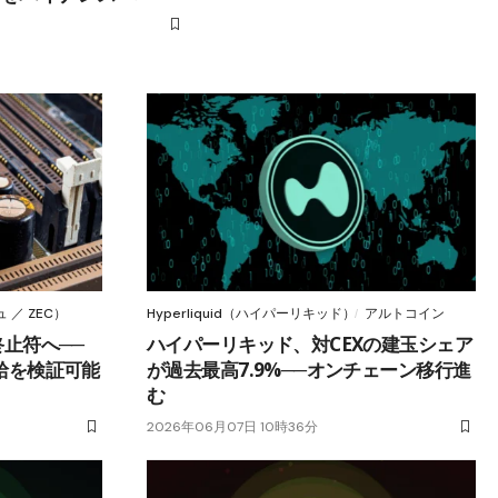
 ／ ZEC）
Hyperliquid（ハイパーリキッド）
アルトコイン
終止符へ──
ハイパーリキッド、対CEXの建玉シェア
供給を検証可能
が過去最高7.9%──オンチェーン移行進
む
2026年06月07日 10時36分