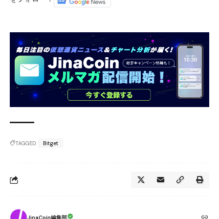
TAGGED:
Bitget
JinaCoin編集部