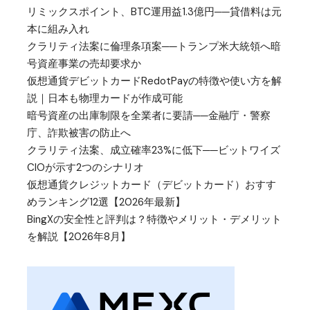
リミックスポイント、BTC運用益1.3億円──貸借料は元
本に組み入れ
クラリティ法案に倫理条項案──トランプ米大統領へ暗
号資産事業の売却要求か
仮想通貨デビットカードRedotPayの特徴や使い方を解
説｜日本も物理カードが作成可能
暗号資産の出庫制限を全業者に要請──金融庁・警察
庁、詐欺被害の防止へ
クラリティ法案、成立確率23%に低下──ビットワイズ
CIOが示す2つのシナリオ
仮想通貨クレジットカード（デビットカード）おすす
めランキング12選【2026年最新】
BingXの安全性と評判は？特徴やメリット・デメリット
を解説【2026年8月】