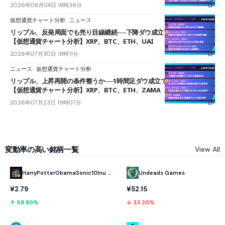
2026年08月04日 18時36分
仮想通貨チャート分析
ニュース
リップル、反発局面でも売り目線継続──下降ダウ成立で下値追う展開
【仮想通貨チャート分析】XRP、BTC、ETH、UAI
2026年07月30日 18時11分
ニュース
仮想通貨チャート分析
リップル、上昇再開の条件整うか──1時間足ダウ成立で1.185ドルを狙う
【仮想通貨チャート分析】XRP、BTC、ETH、ZAMA
2026年07月23日 19時07分
変動率の高い銘柄一覧
View All
HarryPotterObamaSonic10Inu (ETH)
Undeads Games
¥2.79
¥52.15
↑ 68.80%
↓ 33.20%