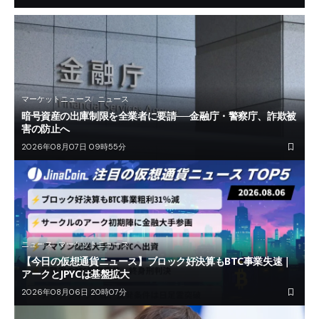
マーケットニュース
ニュース
暗号資産の出庫制限を全業者に要請──金融庁・警察庁、詐欺被
害の防止へ
2026年08月07日 09時55分
ニュース
マーケットニュース
【今日の仮想通貨ニュース】ブロック好決算もBTC事業失速｜
アークとJPYCは基盤拡大
2026年08月06日 20時07分