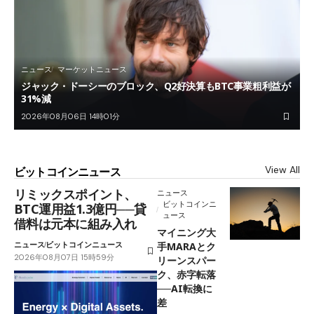
ニュース
マーケットニュース
ジャック・ドーシーのブロック、Q2好決算もBTC事業粗利益が
31%減
2026年08月06日 14時01分
View All
ビットコインニュース
リミックスポイント、
ニュース
ビットコインニ
BTC運用益1.3億円──貸
ュース
借料は元本に組み入れ
マイニング大
ニュース
ビットコインニュース
手MARAとク
2026年08月07日 15時59分
リーンスパー
ク、赤字転落
──AI転換に
差