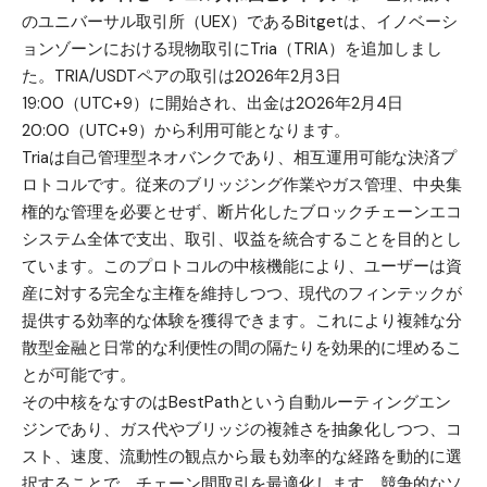
のユニバーサル取引所（UEX）である
Bitget
は、イノベーシ
ョンゾーンにおける現物取引にTria（TRIA）を追加しまし
た。TRIA/USDTペアの取引は2026年2月3日
19:00（UTC+9）に開始され、出金は2026年2月4日
20:00（UTC+9）から利用可能となります。
Triaは自己管理型ネオバンクであり、相互運用可能な決済プ
ロトコルです。従来のブリッジング作業やガス管理、中央集
権的な管理を必要とせず、断片化したブロックチェーンエコ
システム全体で支出、取引、収益を統合することを目的とし
ています。このプロトコルの中核機能により、ユーザーは資
産に対する完全な主権を維持しつつ、現代のフィンテックが
提供する効率的な体験を獲得できます。これにより複雑な分
散型金融と日常的な利便性の間の隔たりを効果的に埋めるこ
とが可能です。
その中核をなすのはBestPathという自動ルーティングエン
ジンであり、ガス代やブリッジの複雑さを抽象化しつつ、コ
スト、速度、流動性の観点から最も効率的な経路を動的に選
択することで、チェーン間取引を最適化します。競争的なソ