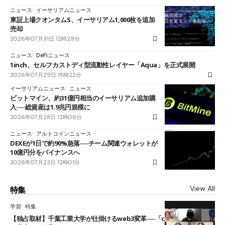
ニュース
イーサリアムニュース
東証上場クオンタムS、イーサリアム1,000枚を追加
売却
2026年07月31日 12時29分
ニュース
DeFiニュース
1inch、セルフカストディ型流動性レイヤー「Aqua」を正式展開
2026年07月29日 15時22分
イーサリアムニュース
ニュース
ビットマイン、約31億円相当のイーサリアム追加購
入──総資産は1.9兆円規模に
2026年07月28日 12時06分
ニュース
アルトコインニュース
DEXEが1日で約90%急落──チーム関連ウォレットが
10億円分をバイナンスへ
2026年07月23日 12時01分
View All
特集
学習
特集
【独占取材】千葉工業大学が仕掛けるweb3変革──「cJPY」とAIの融合