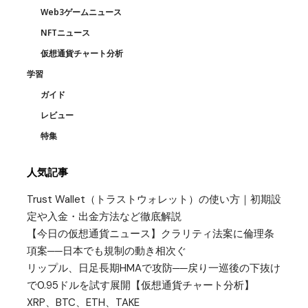
Web3ゲームニュース
NFTニュース
仮想通貨チャート分析
学習
ガイド
レビュー
特集
人気記事
Trust Wallet（トラストウォレット）の使い方｜初期設
定や入金・出金方法など徹底解説
【今日の仮想通貨ニュース】クラリティ法案に倫理条
項案──日本でも規制の動き相次ぐ
リップル、日足長期HMAで攻防──戻り一巡後の下抜け
で0.95ドルを試す展開【仮想通貨チャート分析】
XRP、BTC、ETH、TAKE