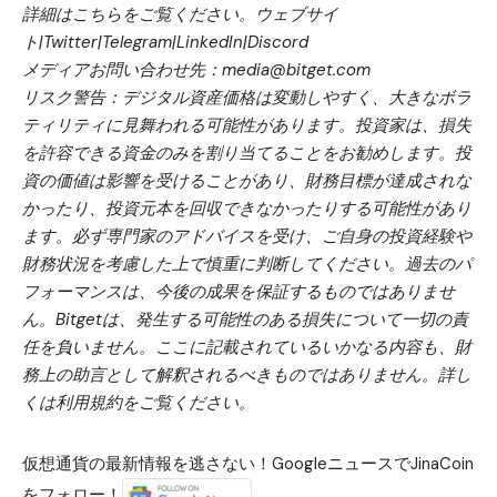
詳細はこちらをご覧ください。
ウェブサイ
ト
|
Twitter
|
Telegram
|
LinkedIn
|
Discord
メディアお問い合わせ先：media@bitget.com
リスク警告：デジタル資産価格は変動しやすく、大きなボラ
ティリティに見舞われる可能性があります。投資家は、損失
を許容できる資金のみを割り当てることをお勧めします。投
資の価値は影響を受けることがあり、財務目標が達成されな
かったり、投資元本を回収できなかったりする可能性があり
ます。必ず専門家のアドバイスを受け、ご自身の投資経験や
財務状況を考慮した上で慎重に判断してください。過去のパ
フォーマンスは、今後の成果を保証するものではありませ
ん。Bitgetは、発生する可能性のある損失について一切の責
任を負いません。ここに記載されているいかなる内容も、財
務上の助言として解釈されるべきものではありません。詳し
くは
利用規約
をご覧ください。
仮想通貨の最新情報を逃さない！GoogleニュースでJinaCoin
をフォロー！