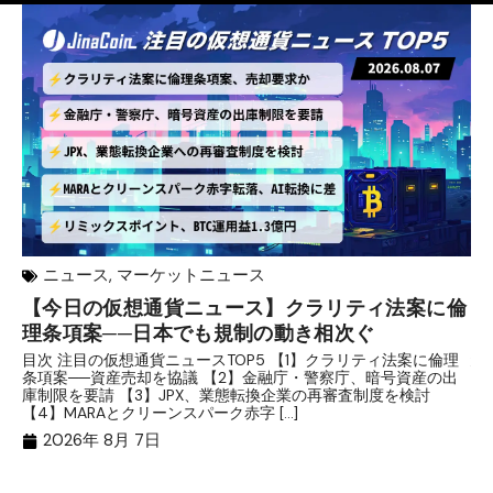
ニュース
,
マーケットニュース
【今日の仮想通貨ニュース】クラリティ法案に倫
リ
理条項案──日本でも規制の動き相次ぐ
下
分
目次 注目の仮想通貨ニュースTOP5 【1】クラリティ法案に倫理
条項案──資産売却を協議 【2】金融庁・警察庁、暗号資産の出
目
庫制限を要請 【3】JPX、業態転換企業の再審査制度を検討
ト
【4】MARAとクリーンスパーク赤字 […]
（
（X
2026年 8月 7日