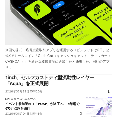
米国で株式・暗号資産取引アプリを運営するロビンフッドは6日、公
式Xでミームコイン「Cash Cat（キャッシュキャット、ティッカー：
CASHCAT）」を新たな取扱資産に追加したと発表した。同社のアプ
リ…
1inch、セルフカストディ型流動性レイヤー
「Aqua」を正式展開
2026年07月29日 15時22分
NFTニュース
ニュース
イベント参加証NFT「POAP」が終了へ──5年超で
670万点超を発行
2026年08月04日 13時46分