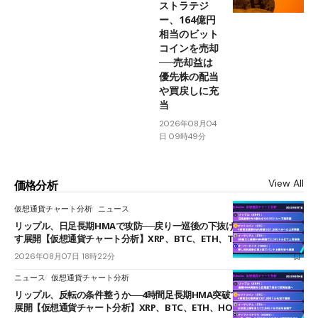
ストラテジ
ー、164億円
相当のビット
コインを売却
──売却益は
優先株の配当
や買戻しに充
当
2026年08月04
日 09時49分
View All
価格分析
仮想通貨チャート分析
ニュース
リップル、日足長期HMAで攻防──戻り一巡後の下抜けで0.95ドルを試
す展開【仮想通貨チャート分析】XRP、BTC、ETH、TAKE
2026年08月07日 18時22分
ニュース
仮想通貨チャート分析
リップル、反転の条件整うか──4時間足長期HMA突破で雲下端を目指す
展開【仮想通貨チャート分析】XRP、BTC、ETH、HOME