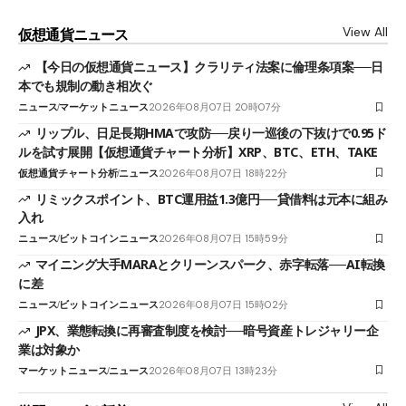
View All
仮想通貨ニュース
【今日の仮想通貨ニュース】クラリティ法案に倫理条項案──日
本でも規制の動き相次ぐ
ニュース
マーケットニュース
2026年08月07日 20時07分
リップル、日足長期HMAで攻防──戻り一巡後の下抜けで0.95ド
ルを試す展開【仮想通貨チャート分析】XRP、BTC、ETH、TAKE
仮想通貨チャート分析
ニュース
2026年08月07日 18時22分
リミックスポイント、BTC運用益1.3億円──貸借料は元本に組み
入れ
ニュース
ビットコインニュース
2026年08月07日 15時59分
マイニング大手MARAとクリーンスパーク、赤字転落──AI転換
に差
ニュース
ビットコインニュース
2026年08月07日 15時02分
JPX、業態転換に再審査制度を検討──暗号資産トレジャリー企
業は対象か
マーケットニュース
ニュース
2026年08月07日 13時23分