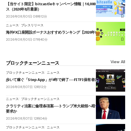
【当サイト限定】bitcastleキャンペーン情報｜16,000円口座開設ボーナ
ス（2026年8月最新）
2026年08月01日 08時12分
ニュース
プレスリリース
海外FX口座開設ボーナスおすすめランキング【2026年8月最新】
2026年08月01日 07時40分
View All
ブロックチェーンニュース
ブロックチェーンニュース
ニュース
歩いて稼ぐ「Step App」が4年で終了──FITFI保有者に対応呼びかけ
2026年08月07日 12時12分
ニュース
ブロックチェーンニュース
クラリティ法案に倫理条項案──トランプ米大統領へ暗号資産事業の売却
要求か
2026年08月07日 12時04分
ブロックチェーンニュース
ニュース