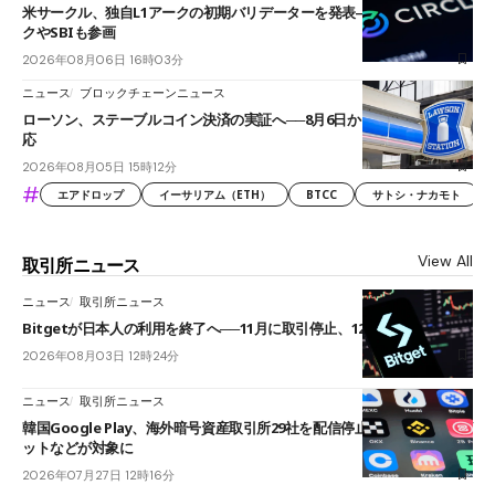
米サークル、独自L1アークの初期バリデーターを発表――ブラックロッ
クやSBIも参画
2026年08月06日 16時03分
ニュース
ブロックチェーンニュース
ローソン、ステーブルコイン決済の実証へ──8月6日からJPYCやUSDC対
応
2026年08月05日 15時12分
#
エアドロップ
イーサリアム（ETH）
BTCC
サトシ・ナカモト
View All
取引所ニュース
ニュース
取引所ニュース
Bitgetが日本人の利用を終了へ──11月に取引停止、12月末に強制決済
2026年08月03日 12時24分
ニュース
取引所ニュース
韓国Google Play、海外暗号資産取引所29社を配信停止──OKXやバイビ
ットなどが対象に
2026年07月27日 12時16分