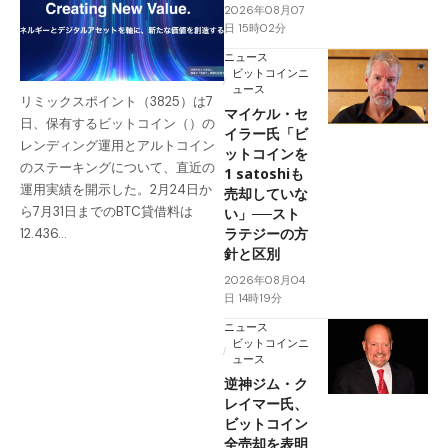
2026年08月07
日 15時02分
ニュース
ビットコインニ
ュース
リミックスポイント（3825）は7
マイケル・セ
日、保有するビットコイン（）の
イラー氏「ビ
レンディング運用とアルトコイン
ットコインを
のステーキングについて、直近の
1 satoshiも
運用実績を開示した。2月24日か
売却していな
ら7月31日までのBTC貸借料は
い」──スト
ラテジーの方
12.436…
針と区別
2026年08月04
日 14時19分
ニュース
ビットコインニ
ュース
逆神ジム・ク
レイマー氏、
ビットコイン
全売却を表明