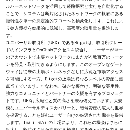
ルバーネットワークを活用して経路探索と実行を自動化する
ことで、システムは断片化されたネットワークの根底にある
複雑性を単一の決定論的フローへと抽象化します。これによ
り参入障壁を効果的に低減し、高密度の取引量を促進しま
す。
ユニバーサル取引所（UEX）であるBitgetは、取引所グレー
ドのインフラと
OnChain
アクセスを統合し、ユーザーが単一
のアカウントで主要ネットワークにまたがる数百万のトーク
ンを発見・取引できるようにします。このオープンなゲート
ウェイは従来の上場ボトルネックなしに広範な市場アクセス
を可能にする一方、Bitgetの上場は異なるレベルの資産に焦
点当てています。すなわち、確かな裏付け、明確な実用性、
強力なコミュニティとパートナーの支援を有するプロジェク
トです。UEXは広範性と質の高さを兼ね備えています。大規
模なユニバーサルディスカバリーと、暗号資産の広大な世界
を探索することを好むユーザー向けの厳選された機会を提供
します。Tria（TRIA）の上場により、これらの機会はさらに
拡大し、断片化された流動性を橋渡しするBitgetの役割を強