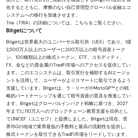
化するとともに、摩擦のない自己管理型グローバル金融エコ
システムへの移行を加速させます。
Tria（TRIA）の詳細については、
こちらをご覧ください。
Bitgetについて
Bitget
は世界最大の
ユニバーサル取引所（UEX）
であり、1億
2,500万人以上のユーザーに200万以上の暗号資産トーク
ン、100種類以上の株式トークン、ETF、コモディティ、
FX、金などの貴金属のTradFi市場へのアクセスを提供してい
ます。このエコシステムは、取引実行を補助するAIエージェ
ントを活用して、ユーザーがよりスマートに取引できるよう
支援しています。Bitgetは、
ラ・リーガ
や
MotoGP™
との戦
略的パートナーシップを通じて暗号資産の普及を推進してい
ます。Bitgetはグローバルインパクト戦略に基づき、2027
年までに110万人へのブロックチェーン教育支援を目的とし
て
UNICEF（ユニセフ）
と提携しました。Bitgetは現在、世
界150の地域で業界最低の手数料と最高の流動性を提供し、
株式トークンを取引できるTradFi市場をリードしています。