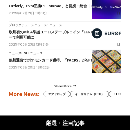
Orderly、EVM互換L1「Monad」と提携・統合｜DEX流動性拡大へ
2025年02月21日 11時31分
ブロックチェーンニュース
ニュース
欧州初のMiCA準拠ユーロステーブルコイン「EURØP」、XRPレジャ
ーで利用可能に
2025年05月23日 12時31分
ニュース
NFTニュース
仮想通貨でポケモンカード獲得、「PACKS」がNFTガチャを開始
2025年08月29日 12時22分
Show More
More News:
エアドロップ
イーサリアム（ETH）
BTCC
厳選・注目記事