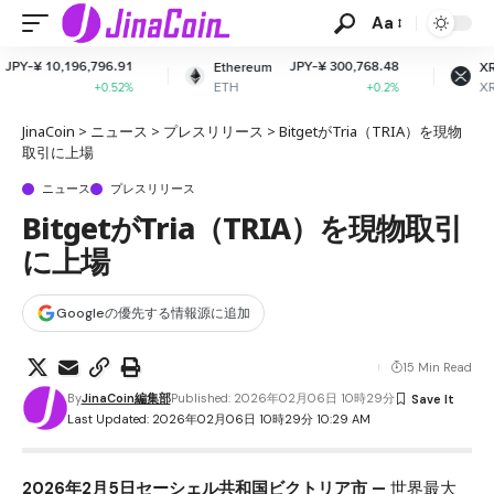
Aa
91
JPY-¥ 300,768.48
JPY-¥ 160.23
Ethereum
XRP
ETH
XRP
2%
+0.2%
-1.95%
JinaCoin
>
ニュース
>
プレスリリース
>
BitgetがTria（TRIA）を現物
取引に上場
ニュース
プレスリリース
BitgetがTria（TRIA）を現物取引
に上場
Googleの優先する情報源に追加
15 Min Read
By
JinaCoin編集部
Published: 2026年02月06日 10時29分
Last Updated: 2026年02月06日 10時29分 10:29 AM
2026年2月5日セーシェル共和国ビクトリア市 —
世界最大