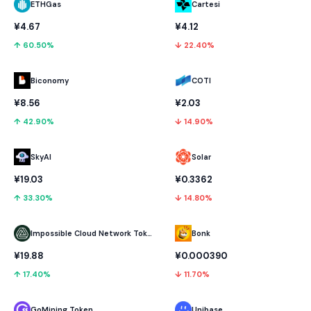
ETHGas
Cartesi
¥4.67
¥4.12
↑ 60.50%
↓ 22.40%
Biconomy
COTI
¥8.56
¥2.03
↑ 42.90%
↓ 14.90%
SkyAI
Solar
¥19.03
¥0.3362
↑ 33.30%
↓ 14.80%
Impossible Cloud Network Token
Bonk
¥19.88
¥0.000390
↑ 17.40%
↓ 11.70%
GoMining Token
Unibase