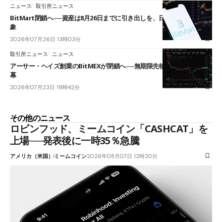
ニュース
取引所ニュース
BitMart閉鎖へ──資産は8月26日までに引き出しを、日本人利用者も対
象
2026年07月26日 13時03分
取引所ニュース
ニュース
アーサー・ヘイズ創業のBitMEXが閉鎖へ──無期限先物を生んだ11年に
幕
2026年07月23日 19時42分
その他のニュース
ロビンフッド、ミームコイン「CASHCAT」を
上場──発表後に一時35％急騰
アメリカ（米国）
ミームコイン
2026年08月07日 12時20分