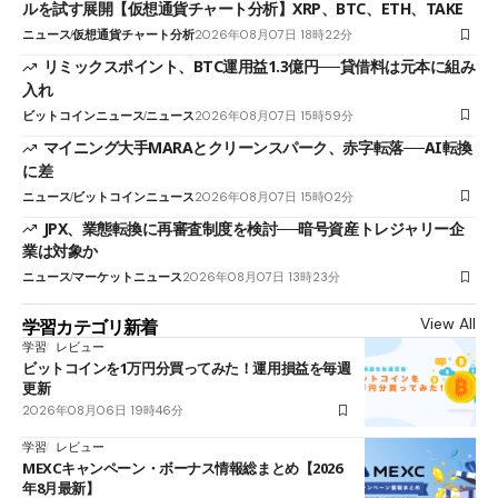
ルを試す展開【仮想通貨チャート分析】XRP、BTC、ETH、TAKE
ニュース
仮想通貨チャート分析
2026年08月07日 18時22分
リミックスポイント、BTC運用益1.3億円──貸借料は元本に組み
入れ
ビットコインニュース
ニュース
2026年08月07日 15時59分
マイニング大手MARAとクリーンスパーク、赤字転落──AI転換
に差
ニュース
ビットコインニュース
2026年08月07日 15時02分
JPX、業態転換に再審査制度を検討──暗号資産トレジャリー企
業は対象か
ニュース
マーケットニュース
2026年08月07日 13時23分
View All
学習カテゴリ新着
学習
レビュー
ビットコインを1万円分買ってみた！運用損益を毎週
更新
2026年08月06日 19時46分
学習
レビュー
MEXCキャンペーン・ボーナス情報総まとめ【2026
年8月最新】