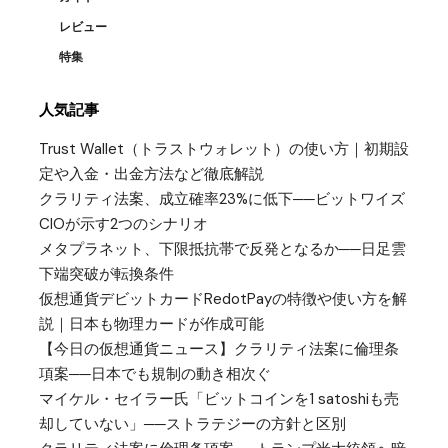
レビュー
特集
人気記事
Trust Wallet（トラストウォレット）の使い方｜初期設
定や入金・出金方法など徹底解説
クラリティ法案、成立確率23%に低下──ビットワイズ
CIOが示す2つのシナリオ
メタプラネット、下限抵抗帯で反発となるか──日足雲
下端突破が転換条件
仮想通貨デビットカードRedotPayの特徴や使い方を解
説｜日本も物理カードが作成可能
【今日の仮想通貨ニュース】クラリティ法案に倫理条
項案──日本でも規制の動き相次ぐ
マイケル・セイラー氏「ビットコインを1 satoshiも売
却していない」──ストラテジーの方針と区別