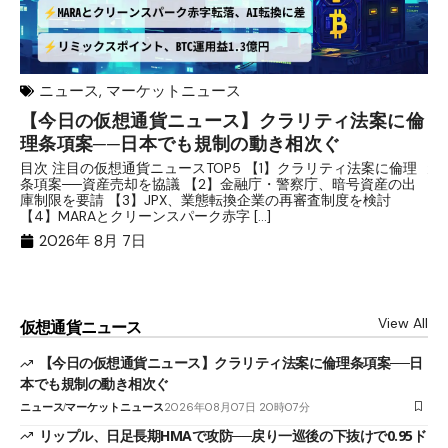
ニュース
,
マーケットニュース
【今日の仮想通貨ニュース】クラリティ法案に倫
リ
理条項案──日本でも規制の動き相次ぐ
下
分
目次 注目の仮想通貨ニュースTOP5 【1】クラリティ法案に倫理
条項案──資産売却を協議 【2】金融庁・警察庁、暗号資産の出
目
庫制限を要請 【3】JPX、業態転換企業の再審査制度を検討
ト
【4】MARAとクリーンスパーク赤字 […]
（
（X
2026年 8月 7日
View All
仮想通貨ニュース
【今日の仮想通貨ニュース】クラリティ法案に倫理条項案──日
本でも規制の動き相次ぐ
ニュース
マーケットニュース
2026年08月07日 20時07分
リップル、日足長期HMAで攻防──戻り一巡後の下抜けで0.95ド