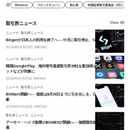
#
Binance
ブロックチェーン
初心者
米国証券取引委員会（SEC）
View All
取引所ニュース
ニュース
取引所ニュース
Bitgetが日本人の利用を終了へ──11月に取引停止、12月末に強制決済
2026年08月03日 12時24分
ニュース
取引所ニュース
韓国Google Play、海外暗号資産取引所29社を配信停止──OKXやバイビ
ットなどが対象に
2026年07月27日 12時16分
ニュース
取引所ニュース
BitMart閉鎖へ──資産は8月26日までに引き出しを、日本人利用者も対
象
2026年07月26日 13時03分
取引所ニュース
ニュース
アーサー・ヘイズ創業のBitMEXが閉鎖へ──無期限先物を生んだ11年に
幕