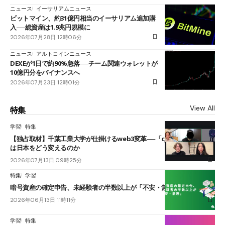
ニュース
イーサリアムニュース
ビットマイン、約31億円相当のイーサリアム追加購
入──総資産は1.9兆円規模に
2026年07月28日 12時06分
ニュース
アルトコインニュース
DEXEが1日で約90%急落──チーム関連ウォレットが
10億円分をバイナンスへ
2026年07月23日 12時01分
View All
特集
学習
特集
【独占取材】千葉工業大学が仕掛けるweb3変革──「cJPY」とAIの融合
は日本をどう変えるのか
2026年07月13日 09時25分
特集
学習
暗号資産の確定申告、未経験者の半数以上が「不安・無理」
2026年06月13日 11時11分
学習
特集