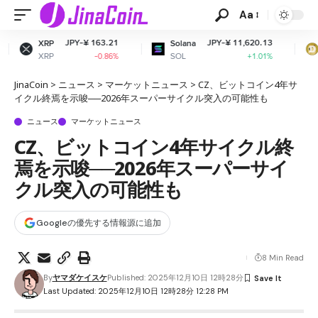
Aa
 163.21
JPY-¥ 11,620.13
JPY-¥ 1
Solana
Dogecoin
SOL
DOGE
-0.86%
+1.01%
+1
JinaCoin
>
ニュース
>
マーケットニュース
>
CZ、ビットコイン4年サ
イクル終焉を示唆──2026年スーパーサイクル突入の可能性も
ニュース
マーケットニュース
CZ、ビットコイン4年サイクル終
焉を示唆──2026年スーパーサイ
クル突入の可能性も
Googleの優先する情報源に追加
8 Min Read
By
ヤマダケイスケ
Published: 2025年12月10日 12時28分
Last Updated: 2025年12月10日 12時28分 12:28 PM