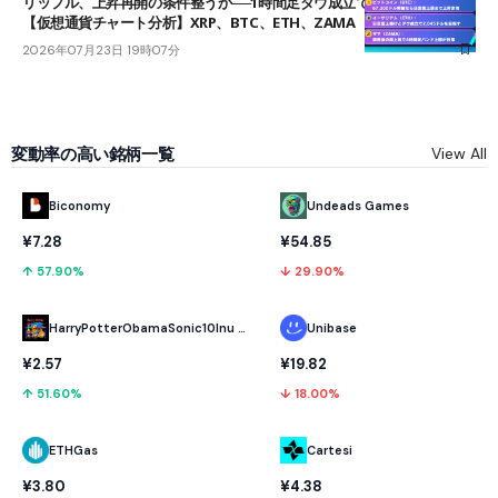
リップル、上昇再開の条件整うか──1時間足ダウ成立で1.185ドルを狙う
【仮想通貨チャート分析】XRP、BTC、ETH、ZAMA
2026年07月23日 19時07分
変動率の高い銘柄一覧
View All
Biconomy
Undeads Games
¥7.28
¥54.85
↑ 57.90%
↓ 29.90%
HarryPotterObamaSonic10Inu (ETH)
Unibase
¥2.57
¥19.82
↑ 51.60%
↓ 18.00%
ETHGas
Cartesi
¥3.80
¥4.38