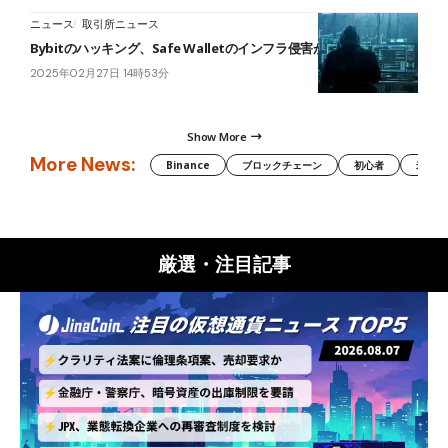
ニュース
取引所ニュース
Bybitのハッキング、Safe Walletのインフラ侵害が原因か
2025年02月27日 14時53分
Show More
More News:
Binance
ブロックチェーン
初心者
米国証
厳選・注目記事