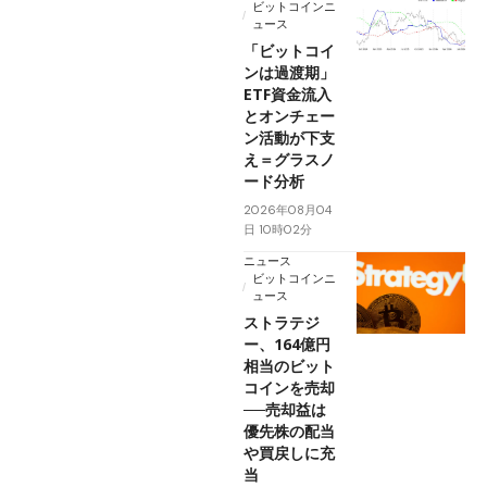
ビットコインニ
ュース
「ビットコイ
ンは過渡期」
ETF資金流入
とオンチェー
ン活動が下支
え＝グラスノ
ード分析
2026年08月04
日 10時02分
ニュース
ビットコインニ
ュース
ストラテジ
ー、164億円
相当のビット
コインを売却
──売却益は
優先株の配当
や買戻しに充
当