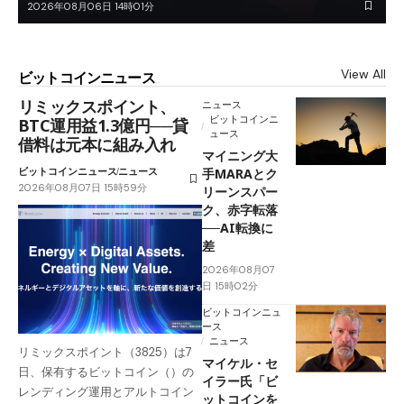
2026年08月06日 14時01分
View All
ビットコインニュース
リミックスポイント、
ニュース
ビットコインニ
BTC運用益1.3億円──貸
ュース
借料は元本に組み入れ
マイニング大
ビットコインニュース
ニュース
手MARAとク
2026年08月07日 15時59分
リーンスパー
ク、赤字転落
──AI転換に
差
2026年08月07
日 15時02分
ビットコインニュ
ース
ニュース
リミックスポイント（3825）は7
マイケル・セ
日、保有するビットコイン（）の
イラー氏「ビ
レンディング運用とアルトコイン
ットコインを