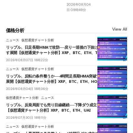
2026年08月04
日 09時49分
View All
価格分析
ニュース
仮想通貨チャート分析
リップル、日足長期HMAで攻防──戻り一巡後の下抜けで0.95ドルを試
す展開【仮想通貨チャート分析】XRP、BTC、ETH、TAKE
2026年08月07日 18時22分
ニュース
仮想通貨チャート分析
リップル、反転の条件整うか──4時間足長期HMA突破で雲下端を目指す
展開【仮想通貨チャート分析】XRP、BTC、ETH、HOME
2026年08月04日 18時36分
仮想通貨チャート分析
ニュース
リップル、反発局面でも売り目線継続──下降ダウ成立で下値追う展開
【仮想通貨チャート分析】XRP、BTC、ETH、UAI
2026年07月30日 18時11分
ニュース
仮想通貨チャート分析