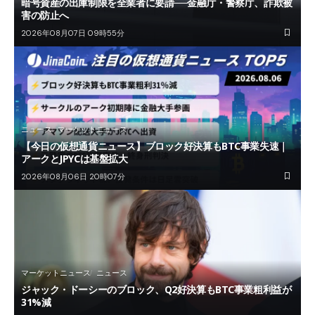
暗号資産の出庫制限を全業者に要請──金融庁・警察庁、詐欺被
害の防止へ
2026年08月07日 09時55分
ニュース
マーケットニュース
【今日の仮想通貨ニュース】ブロック好決算もBTC事業失速｜
アークとJPYCは基盤拡大
2026年08月06日 20時07分
マーケットニュース
ニュース
ジャック・ドーシーのブロック、Q2好決算もBTC事業粗利益が
31%減