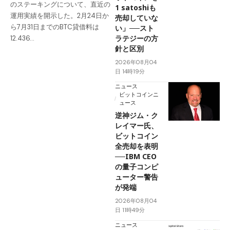
のステーキングについて、直近の
1 satoshiも
運用実績を開示した。2月24日か
売却していな
ら7月31日までのBTC貸借料は
い」──スト
ラテジーの方
12.436…
針と区別
2026年08月04
日 14時19分
ニュース
ビットコインニ
ュース
逆神ジム・ク
レイマー氏、
ビットコイン
全売却を表明
──IBM CEO
の量子コンピ
ューター警告
が発端
2026年08月04
日 11時49分
ニュース