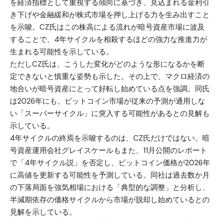
を経済指標として重視する傾向に基づき、見込まれる金利引
き下げや金融緩和が株式市場を押し上げる力を生み出すこと
を示唆。CZ氏はこの株高による流れが暗号資産市場に波及
することで、4年サイクルを相殺するほどの強力な推進力が
生まれる可能性を示している。
ただしCZ氏は、こうした変化がどのような形になるかを断
定できないと慎重な姿勢も示した。その上で、マクロ経済の
地合いが暗号資産にとって好転し始めている点を強調。同氏
は2026年にも、ビットコイン市場が従来の予測が通用しな
い「スーパーサイクル」に突入する可能性があるとの見解も
示している。
4年サイクルの終焉を示唆するのは、CZ氏だけではない。暗
号資産運用会社グレイスケールもまた、11月公開のレポート
で「4年サイクル説」を否定し、ビットコイン価格が2026年
に高値を更新する可能性を予測している。同社は過去数か月
の下落局面を強気相場における「典型的な調整」と分析し、
半減期依存の価格サイクルから市場が脱却し始めているとの
見解を示している。