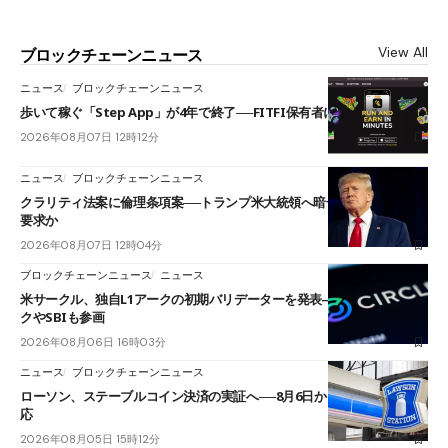
View All
ブロックチェーンニュース
ニュース
ブロックチェーンニュース
歩いて稼ぐ「Step App」が4年で終了──FITFI保有者に対応呼びかけ
2026年08月07日 12時12分
ニュース
ブロックチェーンニュース
クラリティ法案に倫理条項案──トランプ米大統領へ暗号資産事業の売却
要求か
2026年08月07日 12時04分
ブロックチェーンニュース
ニュース
米サークル、独自L1アークの初期バリデーターを発表――ブラックロッ
クやSBIも参画
2026年08月06日 16時03分
ニュース
ブロックチェーンニュース
ローソン、ステーブルコイン決済の実証へ──8月6日からJPYCやUSDC対
応
2026年08月05日 15時12分