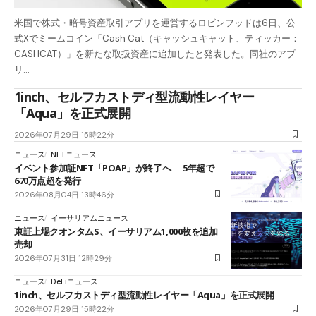
米国で株式・暗号資産取引アプリを運営するロビンフッドは6日、公
式Xでミームコイン「Cash Cat（キャッシュキャット、ティッカー：
CASHCAT）」を新たな取扱資産に追加したと発表した。同社のアプ
リ…
1inch、セルフカストディ型流動性レイヤー
「Aqua」を正式展開
2026年07月29日 15時22分
ニュース
NFTニュース
イベント参加証NFT「POAP」が終了へ──5年超で
670万点超を発行
2026年08月04日 13時46分
ニュース
イーサリアムニュース
東証上場クオンタムS、イーサリアム1,000枚を追加
売却
2026年07月31日 12時29分
ニュース
DeFiニュース
1inch、セルフカストディ型流動性レイヤー「Aqua」を正式展開
2026年07月29日 15時22分