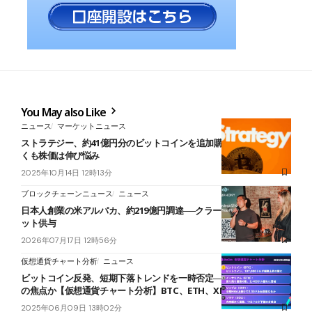
You May also Like
ニュース
マーケットニュース
ストラテジー、約41億円分のビットコインを追加購入──買い増し続
くも株価は伸び悩み
2025年10月14日 12時13分
ブロックチェーンニュース
ニュース
日本人創業の米アルパカ、約219億円調達──クラーケン親会社がデ
ット供与
2026年07月17日 12時56分
仮想通貨チャート分析
ニュース
ビットコイン反発、短期下落トレンドを一時否定──107,000ドルが次
の焦点か【仮想通貨チャート分析】BTC、ETH、XRP、SOL
2025年06月09日 13時02分