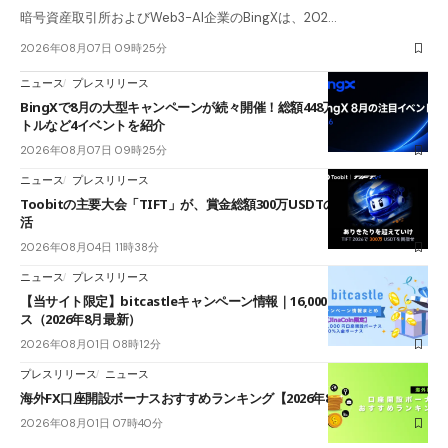
暗号資産取引所およびWeb3-AI企業のBingXは、202…
2026年08月07日 09時25分
ニュース
プレスリリース
BingXで8月の大型キャンペーンが続々開催！総額448万USDT超のAIバ
トルなど4イベントを紹介
2026年08月07日 09時25分
ニュース
プレスリリース
Toobitの主要大会「TIFT」が、賞金総額300万USDTのレースとして復
活
2026年08月04日 11時38分
ニュース
プレスリリース
【当サイト限定】bitcastleキャンペーン情報｜16,000円口座開設ボーナ
ス（2026年8月最新）
2026年08月01日 08時12分
プレスリリース
ニュース
海外FX口座開設ボーナスおすすめランキング【2026年8月最新】
2026年08月01日 07時40分