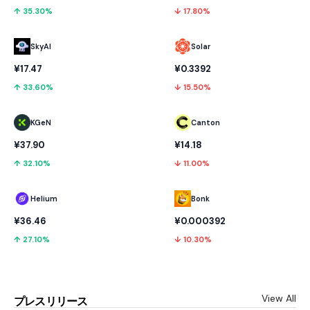
↑ 35.30%
↓ 17.80%
SkyAI
Solar
¥17.47
¥0.3392
↑ 33.60%
↓ 15.50%
KGeN
Canton
¥37.90
¥14.18
↑ 32.10%
↓ 11.00%
Helium
Bonk
¥36.46
¥0.000392
↑ 27.10%
↓ 10.30%
View All
プレスリリース