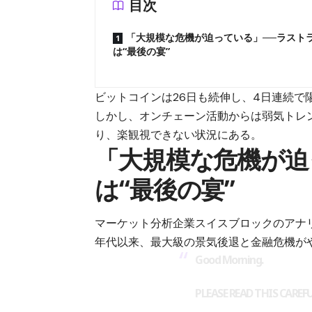
目次
「大規模な危機が迫っている」──ラスト
は“最後の宴”
ビットコインは26日も続伸し、4日連続
しかし、オンチェーン活動からは弱気トレ
り、楽観視できない状況にある。
「大規模な危機が迫
は“最後の宴”
マーケット分析企業スイスブロックのアナリ
年代以来、最大級の景気後退と金融危機が
Good Morning.
PLEASE READ THIS CAREF