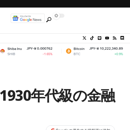
JPY-¥ 0.000762
JPY-¥ 10,222,340.89
Bitcoin
Ethe
BTC
ETH
-1.65%
+0.9%
930年代級の金融