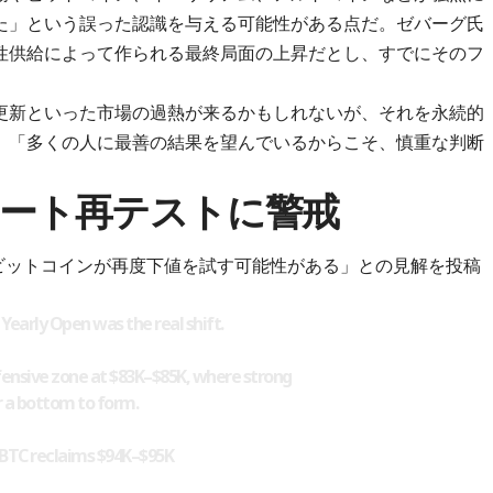
た」という誤った認識を与える可能性がある点だ。ゼバーグ氏
性供給によって作られる最終局面の上昇だとし、すでにそのフ
更新といった市場の過熱が来るかもしれないが、それを永続的
、「多くの人に最善の結果を望んでいるからこそ、慎重な判断
サポート再テストに警戒
「ビットコインが再度下値を試す可能性がある」との見解を投稿
 Yearly Open was the real shift.
fensive zone at $83K–$85K, where strong
 a bottom to form.
if BTC reclaims $94K–$95K