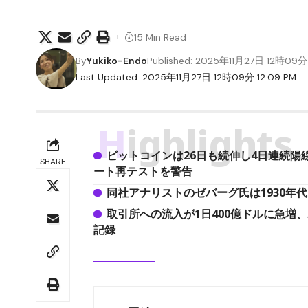
15 Min Read
By
Yukiko-Endo
Published: 2025年11月27日 12時09分
Last Updated: 2025年11月27日 12時09分 12:09 PM
Highlights
ビットコインは26日も続伸し4日連続陽線を
SHARE
ート再テストを警告
同社アナリストのゼバーグ氏は1930年
取引所への流入が1日400億ドルに急増
記録