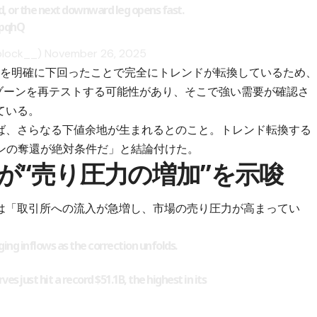
, or the next downward leg opens fast.
MpqhQ
block__)
November 26, 2025
始値を明確に下回ったことで完全にトレンドが転換しているため
ポートゾーンを再テストする可能性があり、そこで強い需要が確認さ
ている。
ば、さらなる下値余地が生まれるとのこと。トレンド転換する
ゾーンの奪還が絶対条件だ」と結論付けた。
が“売り圧力の増加”を示唆
は「取引所への流入が急増し、市場の売り圧力が高まってい
ing inflows as the correction unfolds.
es just hit a record $51.1B, the highest in its