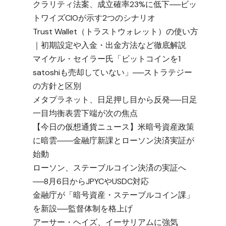
クラリティ法案、成立確率23%に低下──ビッ
トワイズCIOが示す2つのシナリオ
Trust Wallet（トラストウォレット）の使い方
｜初期設定や入金・出金方法など徹底解説
マイケル・セイラー氏「ビットコインを1
satoshiも売却していない」──ストラテジー
の方針と区別
メタプラネット、日足押し目から反発──日足
一目均衡表雲下端が次の焦点
【今日の仮想通貨ニュース】米暗号資産政策
に暗雲――金融庁新課とローソン決済実証が
始動
ローソン、ステーブルコイン決済の実証へ
──8月6日からJPYCやUSDC対応
金融庁が「暗号資産・ステーブルコイン課」
を新設──監督体制を格上げ
アーサー・ヘイズ、イーサリアムに強気