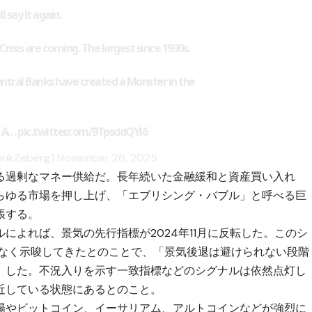
ll say it again.
risis are coming. The largest since 1930s.
ntral Banks have created a Monster in the
. A…
pic.twitter.com/9TpsddQYl6
nrikZeberg)
November 26, 2025
る過剰なマネー供給だ。長年続いた金融緩和と資産買い入れ
らゆる市場を押し上げ、「エブリシング・バブル」と呼べる巨
張する。
によれば、景気の先行指標が2024年11月に反転した。このシ
外なく示唆してきたとのことで、「景気後退は避けられない段階
」した。不況入りを示す一致指標などのシグナルは依然点灯し
近している状態にあるとのこと。
場やビットコイン、イーサリアム、アルトコインなどが強烈に