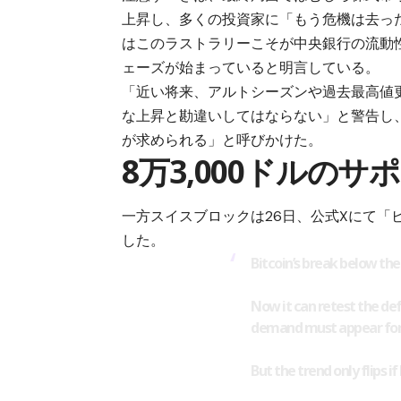
上昇し、多くの投資家に「もう危機は去っ
はこのラストラリーこそが中央銀行の流動
ェーズが始まっていると明言している。
「近い将来、アルトシーズンや過去最高値
な上昇と勘違いしてはならない」と警告し
が求められる」と呼びかけた。
8万3,000ドルの
一方スイスブロックは26日、公式Xにて
した。
Bitcoin’s break below the
Now it can retest the de
demand must appear for
But the trend only flips 