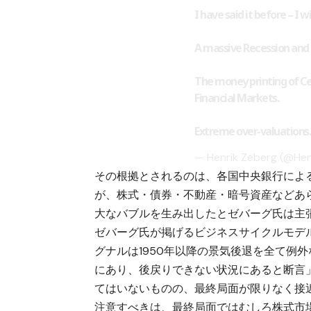
I have said it before – I wi
A massive Recession and C
The money printing of Ce
Financial Markets.
Extreme over-valuations
— Henrik Zeberg (@He
その根拠とされるのは、各国中央銀行によ
が、株式・債券・不動産・暗号資産などあ
大なバブルを生み出したとゼバーグ氏は主
ゼバーグ氏が掲げるビジネスサイクルモデル
グナルは1950年以降の景気後退を全て例
にあり、後戻りできない状況にあると断言
てはいないものの、最終局面が限りなく接
注意すべきは、最終局面ではむしろ株式市