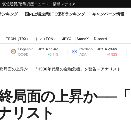
仮想通貨/暗号資産ニュース・情報メディア
ランキング
国内上場企業BTC保有ランキング
キャンペーン情報
国
TRON（TRX）
トン（TON）
JPYC
StandX
Discord
JPY-¥ 11.02
JPY-¥ 29.69
gecoin
Cardano
Shiba Inu
OGE
ADA
SHIB
+0.11%
-1.52%
終局面の上昇か──「1930年代級の金融危機」を警告＝アナリスト
終局面の上昇か──「1
ナリスト