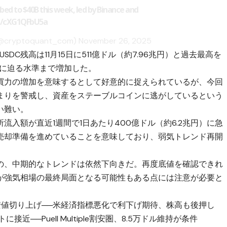
bed to $40B this week, led by Binance and
om/cXG1QFbU5a
(@cryptoquant_com)
November 26, 2025
DC残高は11月15日に511億ドル（約7.96兆円）と過去最高を
円）に迫る水準まで増加した。
買力の増加を意味するとして好意的に捉えられているが、今回
まりを警戒し、資産をステーブルコインに逃がしているという
い難い。
入額が直近1週間で1日あたり400億ドル（約6.2兆円）に急
売却準備を進めていることを意味しており、弱気トレンド再開
の、中期的なトレンドは依然下向きだ。再度底値を確認できれ
が強気相場の最終局面となる可能性もある点には注意が必要と
で安値切り上げ──米経済指標悪化で利下げ期待、株高も後押し
──Puell Multiple割安圏、8.5万ドル維持が条件