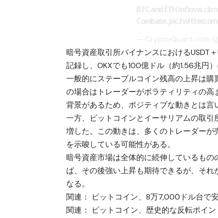
BTC and ETH inflows clim
Coinbase.
pic.twitter.c
— CryptoQuant.com 
暗号資産取引所バイナンスにおけるUSDT＋US
記録し、OKXでも100億ドル（約1.56兆
一般的にステーブルコイン残高の上昇は購
の場合はトレーダーがボラティリティの高
背景があるため、ポジティブな動きとは言
一方、ビットコインとイーサリアムの取引所流
増した。この動きは、多くのトレーダーが
を示唆している可能性がある。
暗号資産市場は全体的に続伸しているもの
ば、その後強い上昇も期待できるが、それ
なる。
関連：
ビットコイン、8万7,000ドル台
関連：
ビットコイン、歴史的な反転ポイントに接近