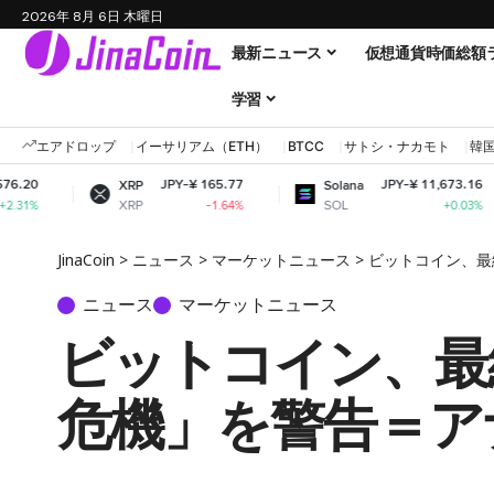
2026年 8月 6日 木曜日
最新ニュース
仮想通貨時価総額
学習
エアドロップ
イーサリアム（ETH）
BTCC
サトシ・ナカモト
韓
JPY-¥ 165.77
JPY-¥ 11,673.16
XRP
Solana
Do
XRP
SOL
D
-1.64%
+0.03%
JinaCoin
>
ニュース
>
マーケットニュース
>
ビットコイン、最
ニュース
マーケットニュース
ビットコイン、最
危機」を警告＝ア