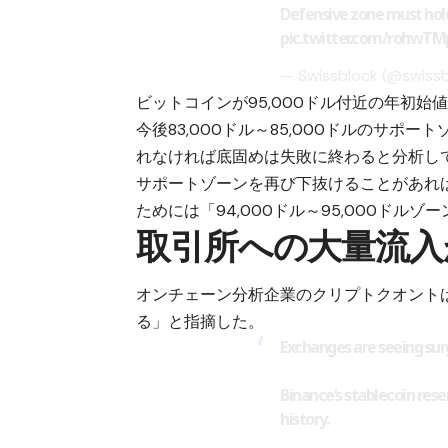
Defensive zone must hold
pic.twitter.com/rohwT
— Swissblock (@swiss
ビットコインが95,000ドル付近の年初
今後83,000ドル～85,000ドルのサ
れなければ底固めは失敗に終わると分析し
サポートゾーンを再び下抜けることがあれ
ためには「94,000ドル～95,000ドル
取引所への大量流入
オンチェーン分析企業のクリプトクオント
る」と指摘した。
Exchanges are seeing surg
Binance’s stablecoin reserv
history.