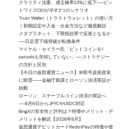
クラリティ法案、成立確率23%に低下──ビッ
トワイズCIOが示す2つのシナリオ
Trust Wallet（トラストウォレット）の使い方
｜初期設定や入金・出金方法など徹底解説
メタプラネット、下限抵抗帯で反発となるか
──日足雲下端突破が転換条件
マイケル・セイラー氏「ビットコインを1
satoshiも売却していない」──ストラテジー
の方針と区別
【今日の仮想通貨ニュース】米暗号資産政策
に暗雲――金融庁新課とローソン決済実証が
始動
ローソン、ステーブルコイン決済の実証へ
──8月6日からJPYCやUSDC対応
BingXの安全性と評判は？特徴やメリット・デ
メリットを解説【2026年8月】
仮想通貨デビットカードRedotPayの特徴や使