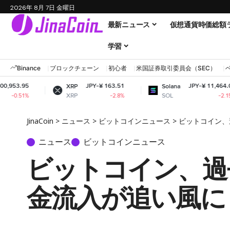
2026年 8月 7日 金曜日
最新ニュース
仮想通貨時価総額
学習
Binance
ブロックチェーン
初心者
米国証券取引委員会（SEC）
JPY-¥ 163.51
JPY-¥ 11,464.03
XRP
Solana
XRP
SOL
-2.8%
-2.15%
JinaCoin
>
ニュース
>
ビットコインニュース
>
ビットコイン、
ニュース
ビットコインニュース
ビットコイン、過
金流入が追い風に