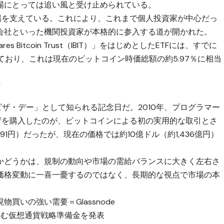
場にとっては追い風と受け止められている。
場を支えている。これにより、これまで個人投資家が中心だっ
会社といった機関投資家が本格的に参入する道が開かれた。
 Bitcoin Trust（IBIT）」をはじめとしたETFには、すでに
入しており、これは現在のビットコイン時価総額の約5.97％に相当
て
ピザ・デー」として知られる記念日だ。2010年、プログラマー
ピザを購入したのが、ビットコインによる初の実用的な取引とさ
891円）だったが、現在の価格では約10億ドル（約1,436億円）
かどうかは、規制の動向や市場の需給バランスに大きく左右さ
価格変動に一喜一憂するのではなく、長期的な視点で市場の本
買いの強い需要＝Glassnode
A含む仮想通貨戦略準備金を発表