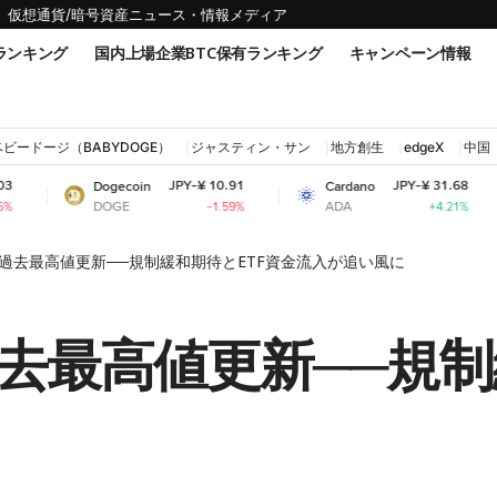
仮想通貨/暗号資産ニュース・情報メディア
ランキング
国内上場企業BTC保有ランキング
キャンペーン情報
ベビードージ（BABYDOGE）
ジャスティン・サン
地方創生
edgeX
中国
JPY-¥ 10.91
JPY-¥ 31.68
Dogecoin
Cardano
Shiba 
DOGE
ADA
SHIB
-1.59%
+4.21%
過去最高値更新──規制緩和期待とETF資金流入が追い風に
去最高値更新──規制