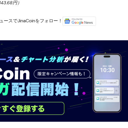
3.68円）
ースでJinaCoinをフォロー！