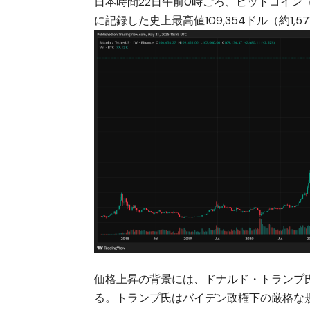
日本時間22日午前0時ごろ、
ビットコイン（
に記録した史上最高値109,354ドル（約1,
価格上昇の背景には、ドナルド・トランプ
る。トランプ氏はバイデン政権下の厳格な