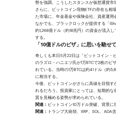
勢を強調。こうしたスタンスが仮想通貨市
さらに、ビットコイン現物ETFの存在も相
た市場に、年金基金や保険会社、資産運用
なかでも、ブラックロックが提供する「iShares
約1,268億ドル（約18兆円）の資金が流
する。
「10億ドルのピザ」に思いを馳せ
奇しくも本日5月22日は「ビットコイン・
のラズロ・ハニエツ氏が1万BTCで2枚の
れている。当時の1万BTCは約41ドル（約5,
に相当する。
今後、ビットコインがさらに高値を目指す
れるだろう。投資家にとっては、短期的な
質を見極める姿勢が求められている。
関連：
ビットコイン10万ドル突破、背景に現物
関連：
トランプ大統領、XRP、SOL、AD