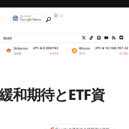
Bybit
JPY-¥ 0.000743
JPY-¥ 10,168,787.32
Inu
Bitcoin
Et
BTC
E
-4.47%
-0.73%
緩和期待とETF資