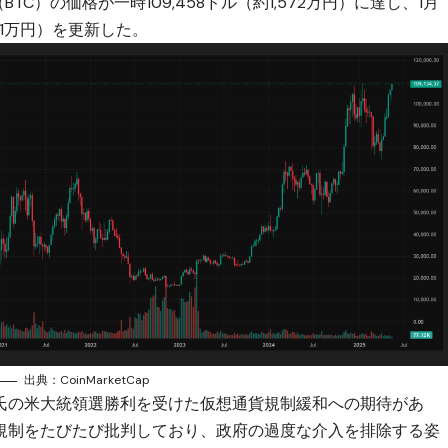
BTC）の価格
が一時109,458ドル（約1,572万円）に達し、1月
571万円）を更新した。
出典：
CoinMarketCap
氏の米大統領選勝利を受けた仮想通貨規制緩和への期待があ
規制をたびたび批判しており、政府の過度な介入を排除する姿