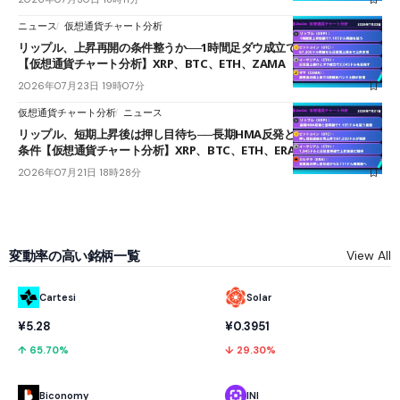
ニュース
仮想通貨チャート分析
リップル、上昇再開の条件整うか──1時間足ダウ成立で1.185ドルを狙う
【仮想通貨チャート分析】XRP、BTC、ETH、ZAMA
2026年07月23日 19時07分
仮想通貨チャート分析
ニュース
リップル、短期上昇後は押し目待ち──長期HMA反発と雲上抜けが買い
条件【仮想通貨チャート分析】XRP、BTC、ETH、ERA
2026年07月21日 18時28分
変動率の高い銘柄一覧
View All
Cartesi
Solar
¥5.28
¥0.3951
↑ 65.70%
↓ 29.30%
Biconomy
INI