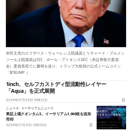
米民主党のエリザベス・ウォーレン上院議員とリチャード・ブルメン
ソール上院議員は3日、ポール・アトキンスSEC（米証券取引委員
会）委員長宛てに書簡を送り、トランプ大統領の公式ミームコイン
「$TRUMP（…
1inch、セルフカストディ型流動性レイヤー
「Aqua」を正式展開
2026年07月29日 15時22分
ニュース
イーサリアムニュース
東証上場クオンタムS、イーサリアム1,000枚を追加
売却
2026年07月31日 12時29分