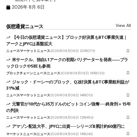
2026年 8月 6日
View All
仮想通貨ニュース
【今日の仮想通貨ニュース】ブロック好決算もBTC事業失速｜
アークとJPYCは基盤拡大
ニュース
マーケットニュース
2026年08月06日 20時07分
米サークル、独自L1アークの初期バリデーターを発表――ブラ
ックロックやSBIも参画
ブロックチェーンニュース
ニュース
2026年08月06日 16時03分
ジャック・ドーシーのブロック、Q2好決算もBTC事業粗利益が
31%減
ニュース
マーケットニュース
2026年08月06日 14時01分
元警官が10代から35万ドルのビットコイン強奪──終身刑＋15年
の判決
ニュース
マーケットニュース
2026年08月06日 12時45分
アマゾン配送大手、JPYCに出資──シリーズB累計約60億円に
マーケットニュース
ニュース
2026年08月06日 11時04分