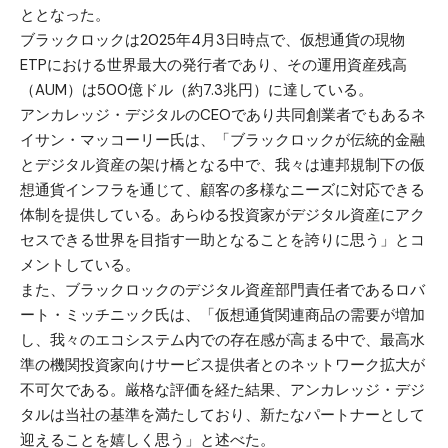
ととなった。
ブラックロックは2025年4月3日時点で、仮想通貨の現物
ETPにおける世界最大の発行者であり、その運用資産残高
（AUM）は500億ドル（約7.3兆円）に達している。
アンカレッジ・デジタルのCEOであり共同創業者でもあるネ
イサン・マッコーリー氏は、「ブラックロックが伝統的金融
とデジタル資産の架け橋となる中で、我々は連邦規制下の仮
想通貨インフラを通じて、顧客の多様なニーズに対応できる
体制を提供している。あらゆる投資家がデジタル資産にアク
セスできる世界を目指す一助となることを誇りに思う」とコ
メントしている。
また、ブラックロックのデジタル資産部門責任者であるロバ
ート・ミッチニック氏は、「仮想通貨関連商品の需要が増加
し、我々のエコシステム内での存在感が高まる中で、最高水
準の機関投資家向けサービス提供者とのネットワーク拡大が
不可欠である。厳格な評価を経た結果、アンカレッジ・デジ
タルは当社の基準を満たしており、新たなパートナーとして
迎えることを嬉しく思う」と述べた。