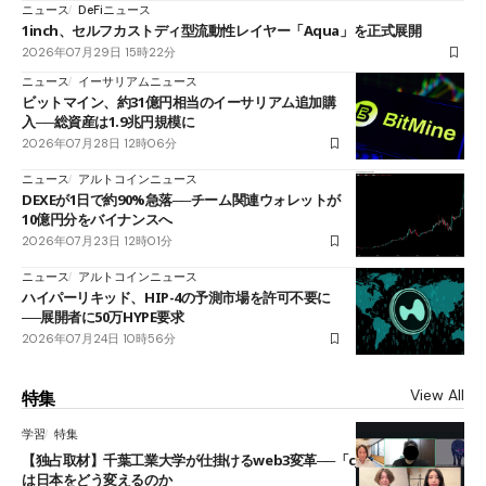
ニュース
DeFiニュース
1inch、セルフカストディ型流動性レイヤー「Aqua」を正式展開
2026年07月29日 15時22分
ニュース
イーサリアムニュース
ビットマイン、約31億円相当のイーサリアム追加購
入──総資産は1.9兆円規模に
2026年07月28日 12時06分
ニュース
アルトコインニュース
DEXEが1日で約90%急落──チーム関連ウォレットが
10億円分をバイナンスへ
2026年07月23日 12時01分
ニュース
アルトコインニュース
ハイパーリキッド、HIP-4の予測市場を許可不要に
──展開者に50万HYPE要求
2026年07月24日 10時56分
View All
特集
学習
特集
【独占取材】千葉工業大学が仕掛けるweb3変革──「cJPY」とAIの融合
は日本をどう変えるのか