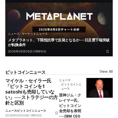
ニュース
マーケットニュース
メタプラネット、下限抵抗帯で反発となるか──日足雲下端突破
が転換条件
2026年08月06日 08時10分
View All
ビットコインニュース
マイケル・セイラー氏
ニュース
ビットコインニ
「ビットコインを1
ュース
satoshiも売却していな
逆神ジム・ク
い」──ストラテジーの方
レイマー氏、
針と区別
ビットコイン
全売却を表明
ニュース
ビットコインニュース
2026年08月04日 14時19分
──IBM CEO