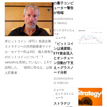
の量子コンピ
ューター警告
が発端
2026年08月04
日 11時49分
ビットコインニュ
ース
ニュース
米ビットコイン（BTC）投資企業
「ビットコイ
ストラテジーの共同創業者マイケ
ンは過渡期」
ル・セイラー氏は4日、個人保有分
ETF資金流入
のビットコインについて「1
とオンチェー
satoshiも売却していない」とXで
ン活動が下支
え＝グラスノ
説明した。 「絶対に売るな」は個
ード分析
人貯蓄者…
2026年08月04
日 10時02分
ニュース
ビットコインニ
ュース
ストラテジ