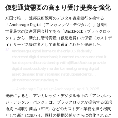
仮想通貨需要の高まり受け提携を強化
米国で唯一、連邦政府認可のデジタル資産銀行を擁する
「Anchorage Digital（アンカレッジ・デジタル）」は8日、
世界最大の資産運用会社である「BlackRock（ブラックロッ
ク）」から、新たに暗号資産（仮想通貨）の保管（カストデ
ィ）サービス提供者として追加選定されたと発表した。
Anchorage Digital, home to the only U.S. federally
chartered digital asset bank, is excited to announce that it
has deepened its relationship with
@BlackRock
to provide
digital asset custody in order to meet growing digital
asset demand from retail and institutional clients.…
pic.twitter.com/cBnjWheg7V
— Anchorage Digital (@Anchorage)
April 8, 2025
発表によると、アンカレッジ・デジタル傘下の「アンカレッ
ジ・デジタル・バンク」は、ブラックロックが提供する仮想
通貨上場取引商品（ETP）などのカストディ業務を担う機関
として新たに加わり、両社の提携関係がさらに強化されるこ