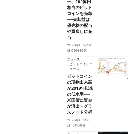
ー、164億円
相当のビット
コインを売却
──売却益は
優先株の配当
や買戻しに充
当
2026年08月04
日 09時49分
ニュース
ビットコインニ
ュース
ビットコイン
の現物出来高
が2019年以来
の低水準──
米国債に資金
が流出＝グラ
スノード分析
2026年08月03
日 13時56分