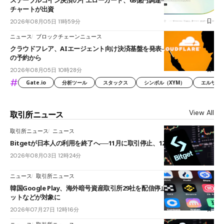
チャートが出資
2026年08月05日 11時59分
ニュース
ブロックチェーンニュース
クラウドフレア、AIエージェント向け決済基盤を発表──まずハンドル名
の予約から
2026年08月05日 10時28分
#
Gate.io
分析ツール
スタックス
シンボル（XYM）
エルサル
View All
取引所ニュース
取引所ニュース
ニュース
Bitgetが日本人の利用を終了へ──11月に取引停止、12月末に強制決済
2026年08月03日 12時24分
ニュース
取引所ニュース
韓国Google Play、海外暗号資産取引所29社を配信停止──OKXやバイビ
ットなどが対象に
2026年07月27日 12時16分