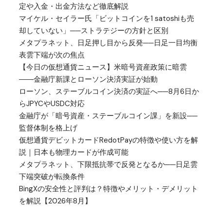
定や入金・出金方法など徹底解説
マイケル・セイラー氏「ビットコインを1 satoshiも売
却していない」──ストラテジーの方針と区別
メタプラネット、日足押し目から反発──日足一目均衡
表雲下端が次の焦点
【今日の仮想通貨ニュース】米暗号資産政策に暗雲
――金融庁新課とローソン決済実証が始動
ローソン、ステーブルコイン決済の実証へ──8月6日か
らJPYCやUSDC対応
金融庁が「暗号資産・ステーブルコイン課」を新設──
監督体制を格上げ
仮想通貨デビットカードRedotPayの特徴や使い方を解
説｜日本も物理カードが作成可能
メタプラネット、下限抵抗帯で反発となるか──日足雲
下端突破が転換条件
BingXの安全性と評判は？特徴やメリット・デメリット
を解説【2026年8月】