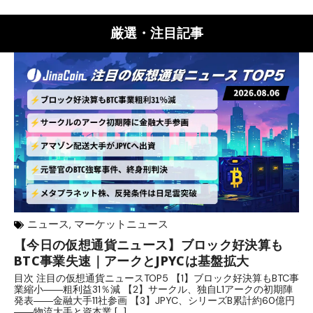
厳選・注目記事
ニュース
,
マーケットニュース
【今日の仮想通貨ニュース】ブロック好決算も
米
BTC事業失速｜アークとJPYCは基盤拡大
発
目次 注目の仮想通貨ニュースTOP5 【1】ブロック好決算もBTC事
目
業縮小――粗利益31％減 【2】サークル、独自L1アークの初期陣
や
発表――金融大手11社参画 【3】JPYC、シリーズB累計約60億円
る
――物流大手と資本業 […]
ブ