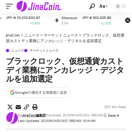
Aa
.87
JPY-¥ 302,425.80
JPY-¥ 165.34
Ethereum
XRP
ETH
XRP
49%
+2.02%
-1.57%
JinaCoin
>
ニュース
>
マーケットニュース
>
ブラックロック、仮想通
貨カストディ業務にアンカレッジ・デジタルを追加選定
ニュース
マーケットニュース
ブラックロック、仮想通貨カスト
ディ業務にアンカレッジ・デジタ
ルを追加選定
Googleの優先する情報源に追加
10 Min Read
By
JinaCoin編集部
Published: 2025年04月09日 11時04分
Last Updated: 2025年04月09日 11時04分 11:04 AM