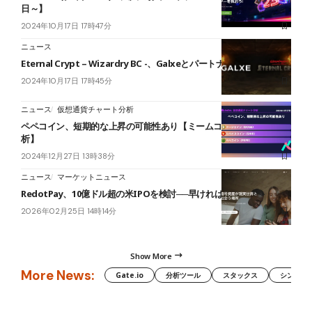
日～】
2024年10月17日 17時47分
ニュース
Eternal Crypt – Wizardry BC -、Galxeとパートナーシップを締結
2024年10月17日 17時45分
ニュース
仮想通貨チャート分析
ペペコイン、短期的な上昇の可能性あり【ミームコインチャート分
析】
2024年12月27日 13時38分
ニュース
マーケットニュース
RedotPay、10億ドル超の米IPOを検討──早ければ2026年内＝報道
2026年02月25日 14時14分
Show More
More News:
Gate.io
分析ツール
スタックス
シンボル（