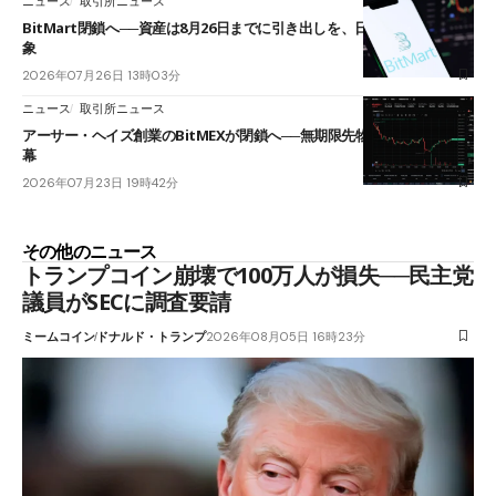
ニュース
取引所ニュース
BitMart閉鎖へ──資産は8月26日までに引き出しを、日本人利用者も対
象
2026年07月26日 13時03分
ニュース
取引所ニュース
アーサー・ヘイズ創業のBitMEXが閉鎖へ──無期限先物を生んだ11年に
幕
2026年07月23日 19時42分
その他のニュース
トランプコイン崩壊で100万人が損失──民主党
議員がSECに調査要請
ミームコイン
ドナルド・トランプ
2026年08月05日 16時23分