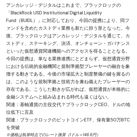
アンカレッジ・デジタルはこれまで、ブラックロックの
「BlackRock USD Institutional Digital Liquidity
Fund（BUIDL）」に対応しており、今回の提携により、同フ
ァンドを含めたカストディ業務も新たに担う形となった。今
後、ブラックロックはアンカレッジ・デジタルを通じて、カ
ストディ、ステーキング、決済、オンチェーン・ガバナンス
といった仮想通貨関連機能へのアクセスを得ることとなる。
今回の提携は、単なる業務連携にとどまらず、仮想通貨分野
における伝統的金融機関と規制準拠型プレーヤーの融合を象
徴する動きである。今後の市場拡大と制度整備の鍵を握るの
は、このような規制準拠と技術力を兼ね備えたプレーヤーの
存在である。こうした動きが広がれば、仮想通貨が本格的に
金融システムへと組み込まれる時代も遠くはない。
関連：
基軸通貨の主役交代？ブラックロックCEO、ドルの地
位低下に言及
関連：
ブラックロックのビットコインETF、保有量50万BTC
を突破
※価格は執筆時点でのレート換算（1ドル＝146.6円）