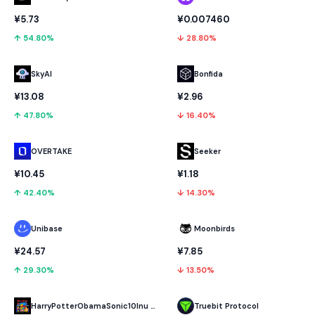
¥5.73
¥0.007460
↑ 54.80%
↓ 28.80%
SkyAI
Bonfida
¥13.08
¥2.96
↑ 47.80%
↓ 16.40%
OVERTAKE
Seeker
¥10.45
¥1.18
↑ 42.40%
↓ 14.30%
Unibase
Moonbirds
¥24.57
¥7.85
↑ 29.30%
↓ 13.50%
HarryPotterObamaSonic10Inu (ETH)
Truebit Protocol