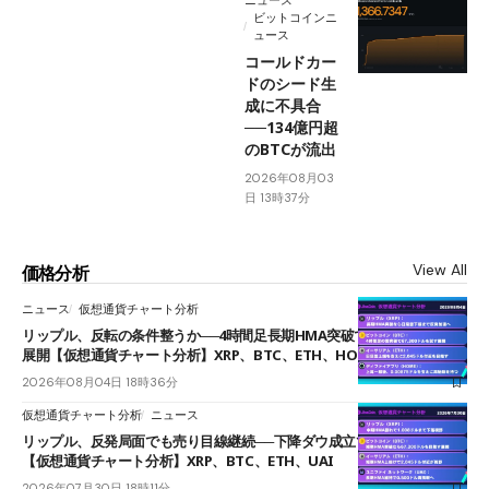
ニュース
ビットコインニ
ュース
コールドカー
ドのシード生
成に不具合
──134億円超
のBTCが流出
2026年08月03
日 13時37分
View All
価格分析
ニュース
仮想通貨チャート分析
リップル、反転の条件整うか──4時間足長期HMA突破で雲下端を目指す
展開【仮想通貨チャート分析】XRP、BTC、ETH、HOME
2026年08月04日 18時36分
仮想通貨チャート分析
ニュース
リップル、反発局面でも売り目線継続──下降ダウ成立で下値追う展開
【仮想通貨チャート分析】XRP、BTC、ETH、UAI
2026年07月30日 18時11分