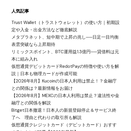
人気記事
Trust Wallet（トラストウォレット）の使い方｜初期設
定や入金・出金方法など徹底解説
メタプラネット、短中期で上昇の兆し──日足一目均衡
表雲突破なら上昇期待
リミックスポイント、BTC運用益1.3億円──貸借料は元
本に組み入れ
仮想通貨デビットカードRedotPayの特徴や使い方を解
説｜日本も物理カードが作成可能
【2026年8月】Kucoinの日本人利用は禁止！？金融庁
との関係は？最新情報をお届け
【2026年8月】MEXCの日本人利用は禁止？違法性や金
融庁との関係を解説
Bitget日本撤退！日本人の新規登録停止＆サービス終
了へ 理由と代わりの取引所も解説
仮想通貨クレジットカード（デビットカード）おすす