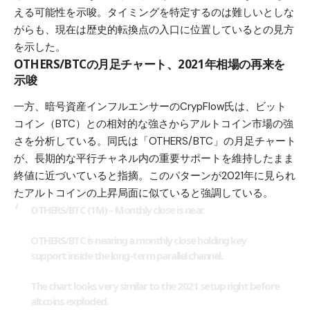
える可能性を示唆。タイミングを特定するのは難しいとしな
がらも、現在は歴史的転換点の入口に位置しているとの見方
を示した。
OTHERS/BTCの月足チャート、2021年相場の再来を
示唆
一方、暗号資産インフルエンサーのCrypFlow氏は、
ビット
コイン（BTC）
との相対的な強さからアルトコイン市場の強
さを分析している。同氏は「OTHERS/BTC」の月足チャート
が、長期的な平行チャネル内の重要サポートを維持したまま
終値に近づいていると指摘。このパターンが2021年に見られ
たアルトコインの上昇局面に似ていると強調している。
OTHERS/BTC (1M) – Monthly close is near.
OTHERS/BTC is nearing a monthly close holding key
support inside the long-term parallel channel.
The chart looks very similar to the 2021 setup right before
altcoins exploded.