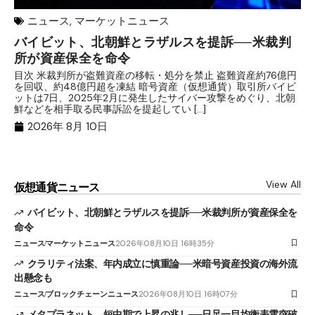
ニュース
,
マーケットニュース
バイビット、北朝鮮とラザルスを提訴──米裁判
ク
所が資産保全を命令
産
目次 米裁判所が盗難資産の移転・処分を禁止 盗難資産約76億円
目
を回収、約48億円超を凍結 暗号資産（仮想通貨）取引所バイビ
予
ットは7日、2025年2月に発生したサイバー攻撃をめぐり、北朝
大
鮮などを相手取る民事訴訟を提起してい […]
日
2026年 8月 10日
View All
仮想通貨ニュース
バイビット、北朝鮮とラザルスを提訴──米裁判所が資産保全を
命令
ニュース
マーケットニュース
2026年08月10日 16時35分
クラリティ法案、年内成立に慎重論──米暗号資産投資の海外流
出懸念も
ニュース
ブロックチェーンニュース
2026年08月10日 16時07分
メタプラネット、短中期で上昇の兆し──日足一目均衡表雲突破