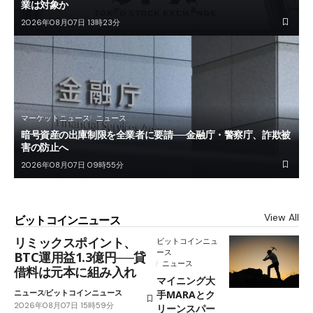
業は対象か
2026年08月07日 13時23分
マーケットニュース
ニュース
暗号資産の出庫制限を全業者に要請──金融庁・警察庁、詐欺被
害の防止へ
2026年08月07日 09時55分
View All
ビットコインニュース
リミックスポイント、
ビットコインニュ
ース
BTC運用益1.3億円──貸
ニュース
借料は元本に組み入れ
マイニング大
ニュース
ビットコインニュース
手MARAとク
2026年08月07日 15時59分
リーンスパー