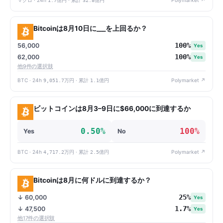
Bitcoinは8月10日に___を上回るか？
100%
56,000
Yes
100%
62,000
Yes
他9件の選択肢
BTC · 24h
9,051.7万円
· 累計
1.1億円
Polymarket ↗
ビットコインは8月3–9日に$66,000に到達するか
0.50%
100%
Yes
No
BTC · 24h
4,717.2万円
· 累計
2.5億円
Polymarket ↗
Bitcoinは8月に何ドルに到達するか？
25%
↓ 60,000
Yes
1.7%
↓ 47,500
Yes
他17件の選択肢