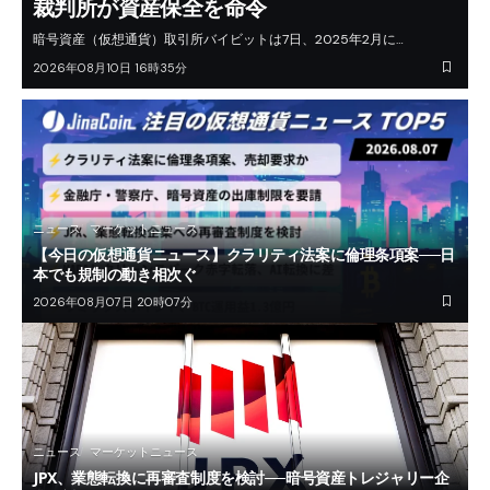
裁判所が資産保全を命令
暗号資産（仮想通貨）取引所バイビットは7日、2025年2月に…
2026年08月10日 16時35分
ニュース
マーケットニュース
【今日の仮想通貨ニュース】クラリティ法案に倫理条項案──日
本でも規制の動き相次ぐ
2026年08月07日 20時07分
ニュース
マーケットニュース
JPX、業態転換に再審査制度を検討──暗号資産トレジャリー企