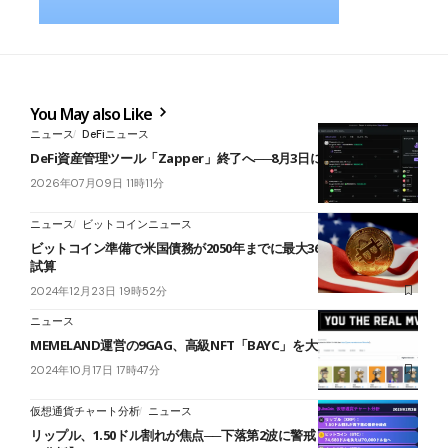
You May also Like
ニュース
DeFiニュース
DeFi資産管理ツール「Zapper」終了へ──8月3日に全サービス停止
2026年07月09日 11時11分
ニュース
ビットコインニュース
ビットコイン準備で米国債務が2050年までに最大36％削減｜VanEck
試算
2024年12月23日 19時52分
ニュース
MEMELAND運営の9GAG、高級NFT「BAYC」を大量購入
2024年10月17日 17時47分
仮想通貨チャート分析
ニュース
リップル、1.50ドル割れが焦点──下落第2波に警戒【仮想通貨チャー