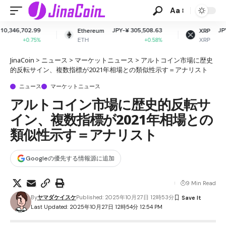
Aa
JPY-¥ 305,508.63
JPY-¥ 164.48
Ethereum
XRP
ETH
XRP
+0.58%
+0.06%
JinaCoin
>
ニュース
>
マーケットニュース
>
アルトコイン市場に歴史
的反転サイン、複数指標が2021年相場との類似性示す＝アナリスト
ニュース
マーケットニュース
アルトコイン市場に歴史的反転サ
イン、複数指標が2021年相場との
類似性示す＝アナリスト
Googleの優先する情報源に追加
9 Min Read
By
ヤマダケイスケ
Published: 2025年10月27日 12時53分
Last Updated: 2025年10月27日 12時54分 12:54 PM