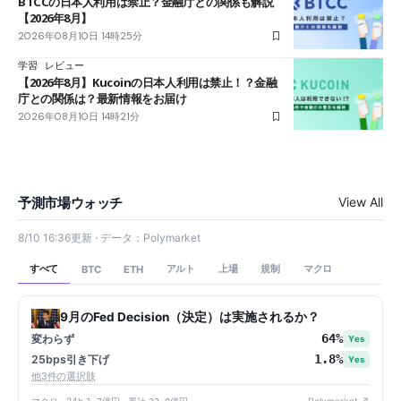
BTCCの日本人利用は禁止？金融庁との関係も解説
【2026年8月】
2026年08月10日 14時25分
学習
レビュー
【2026年8月】Kucoinの日本人利用は禁止！？金融
庁との関係は？最新情報をお届け
2026年08月10日 14時21分
予測市場ウォッチ
View All
8/10 16:36更新 · データ：Polymarket
すべて
アルト
上場
規制
マクロ
BTC
ETH
9月のFed Decision（決定）は実施されるか？
64%
変わらず
Yes
1.8%
25bps引き下げ
Yes
他3件の選択肢
マクロ · 24h
1.7億円
· 累計
32.8億円
Polymarket ↗