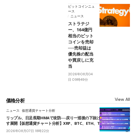
ビットコインニュ
ース
ニュース
ストラテジ
ー、164億円
相当のビット
コインを売却
──売却益は
優先株の配当
や買戻しに充
当
2026年08月04
日 09時49分
View All
価格分析
ニュース
仮想通貨チャート分析
リップル、日足長期HMAで攻防──戻り一巡後の下抜けで0.95ドルを試
す展開【仮想通貨チャート分析】XRP、BTC、ETH、TAKE
2026年08月07日 18時22分