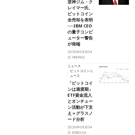
逆神ジム・ク
レイマー氏、
ビットコイン
全売却を表明
──IBM CEO
の量子コンピ
ューター警告
が発端
2026年08月04
日 11時49分
ニュース
ビットコインニ
ュース
「ビットコイ
ンは過渡期」
ETF資金流入
とオンチェー
ン活動が下支
え＝グラスノ
ード分析
2026年08月04
日 10時02分