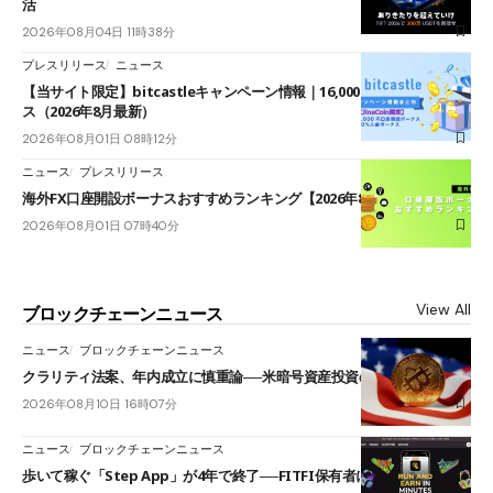
活
2026年08月04日 11時38分
プレスリリース
ニュース
【当サイト限定】bitcastleキャンペーン情報｜16,000円口座開設ボーナ
ス（2026年8月最新）
2026年08月01日 08時12分
ニュース
プレスリリース
海外FX口座開設ボーナスおすすめランキング【2026年8月最新】
2026年08月01日 07時40分
View All
ブロックチェーンニュース
ニュース
ブロックチェーンニュース
クラリティ法案、年内成立に慎重論──米暗号資産投資の海外流出懸念も
2026年08月10日 16時07分
ニュース
ブロックチェーンニュース
歩いて稼ぐ「Step App」が4年で終了──FITFI保有者に対応呼びかけ