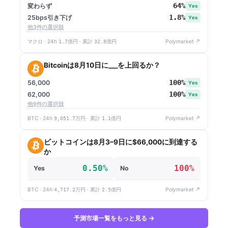
64%
変わらず
Yes
1.8%
25bps引き下げ
Yes
他3件の選択肢
マクロ · 24h
1.7億円
· 累計
32.8億円
Polymarket ↗
Bitcoinは8月10日に___を上回るか？
100%
56,000
Yes
100%
62,000
Yes
他9件の選択肢
BTC · 24h
9,051.7万円
· 累計
1.1億円
Polymarket ↗
ビットコインは8月3–9日に$66,000に到達する
か
0.50%
100%
Yes
No
BTC · 24h
4,717.2万円
· 累計
2.5億円
Polymarket ↗
予測市場一覧をもっと見る →