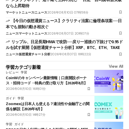
なら上昇期待
マーケットニュース
ニュース
2026年08月10日 07時58分
【今日の仮想通貨ニュース】クラリティ法案に倫理条項案──日
本でも規制の動き相次ぐ
ニュース
マーケットニュース
2026年08月07日 20時07分
リップル、日足長期HMAで攻防──戻り一巡後の下抜けで0.95ド
ルを試す展開【仮想通貨チャート分析】XRP、BTC、ETH、TAKE
ニュース
仮想通貨チャート分析
2026年08月07日 18時22分
View All
学習カテゴリ新着
レビュー
学習
CoinWのキャンペーン最新情報｜口座開設ボーナ
ス・招待コード・特典の受け取り方【2026年8月】
2026年08月10日 16時01分
ガイド
学習
Zoomexは日本人も使える？違法性や金融庁との関
係を解説【2026年8月】
2026年08月10日 14時27分
学習
ガイド