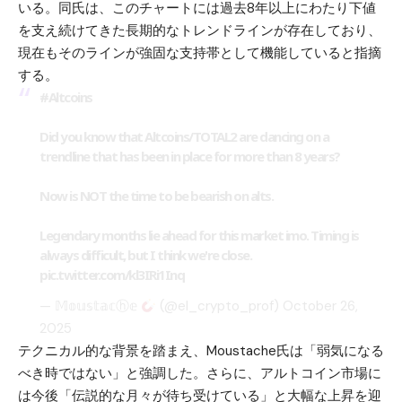
いる。同氏は、このチャートには過去8年以上にわたり下値
を支え続けてきた長期的なトレンドラインが存在しており、
現在もそのラインが強固な支持帯として機能していると指摘
する。
#Altcoins
Did you know that Altcoins/TOTAL2 are dancing on a
trendline that has been in place for more than 8 years?
Now is NOT the time to be bearish on alts.
Legendary months lie ahead for this market imo. Timing is
always difficult, but I think we're close.
pic.twitter.com/kl3IRi1Inq
— 𝕄𝕠𝕦𝕤𝕥𝕒𝕔ⓗ𝕖
(@el_crypto_prof)
October 26,
2025
テクニカル的な背景を踏まえ、Moustache氏は「弱気になる
べき時ではない」と強調した。さらに、アルトコイン市場に
は今後「伝説的な月々が待ち受けている」と大幅な上昇を迎