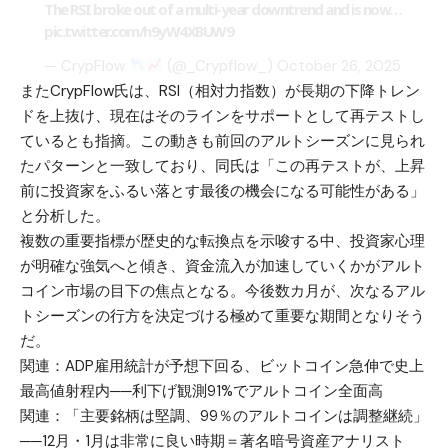
The RSI broke out of a multi-year downtrend and is now…
pic.twitter.com/h9yW4XBUW9
— CrypFlow
(@_Crypflow_)
October 26, 2025
またCrypFlow氏は、RSI（相対力指数）が長期の下降トレン
ドを上抜け、現在はそのラインをサポートとして再テストし
ているとも指摘。この動きも前回のアルトシーズンに見られ
たパターンと一致しており、同氏は「この再テストが、上昇
前に投資家をふるい落とす最後の機会になる可能性がある」
と分析した。
複数の重要指標が歴史的な転換点を示唆する中、投資家心理
が明確な強気へと傾き、資金流入が加速していくかがアルト
コイン市場の目下の焦点となる。今後数カ月が、次なるアル
トシーズンの行方を決定づける極めて重要な期間となりそう
だ。
関連：
ADP雇用統計が予想下回る、ビットコイン急伸で史上
最高値射程内──利下げ観測91%でアルトコイン全面高
関連：
「主要銘柄は堅調、99％のアルトコインは調整継続」
──12月・1月は非常に良い時期＝著名暗号資産アナリスト