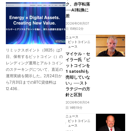
ク、赤字転落
──AI転換に
差
2026年08月07
日 15時02分
ニュース
ビットコインニ
ュース
リミックスポイント（3825）は7
マイケル・セ
日、保有するビットコイン（）の
イラー氏「ビ
レンディング運用とアルトコイン
ットコインを
のステーキングについて、直近の
1 satoshiも
運用実績を開示した。2月24日か
売却していな
ら7月31日までのBTC貸借料は
い」──スト
ラテジーの方
12.436…
針と区別
2026年08月04
日 14時19分
ニュース
ビットコインニ
ュース