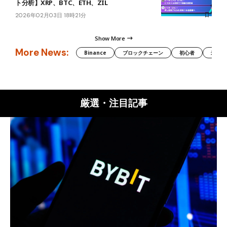
ト分析】XRP、BTC、ETH、ZIL
2026年02月03日 18時21分
Show More
More News:
Binance
ブロックチェーン
初心者
米国証
厳選・注目記事