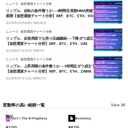
ニュース
仮想通貨チャート分析
リップル、反転の条件整うか──4時間足長期HMA突破で雲下端を目指す
展開【仮想通貨チャート分析】XRP、BTC、ETH、HOME
2026年08月04日 18時36分
ニュース
仮想通貨チャート分析
リップル、反発局面でも売り目線継続──下降ダウ成立で下値追う展開
【仮想通貨チャート分析】XRP、BTC、ETH、UAI
2026年07月30日 18時11分
ニュース
仮想通貨チャート分析
リップル、上昇再開の条件整うか──1時間足ダウ成立で1.185ドルを狙う
【仮想通貨チャート分析】XRP、BTC、ETH、ZAMA
2026年07月23日 19時07分
変動率の高い銘柄一覧
View All
Act I The AI Prophecy
Biconomy
¥2.00
¥6.05