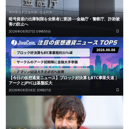
マーケットニュース
ニュース
暗号資産の出庫制限を全業者に要請──金融庁・警察庁、詐欺被
害の防止へ
2026年08月07日 09時55分
ニュース
マーケットニュース
【今日の仮想通貨ニュース】ブロック好決算もBTC事業失速｜
アークとJPYCは基盤拡大
2026年08月06日 20時07分