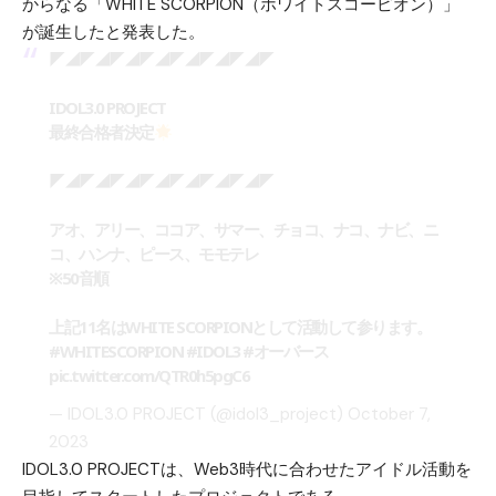
からなる「WHITE SCORPION（ホワイトスコーピオン）」
が誕生したと発表した。
◤◢◤◢◤◢◤◢◤◢◤◢◤◢◤
IDOL3.0 PROJECT
最終合格者決定
◤◢◤◢◤◢◤◢◤◢◤◢◤◢◤
アオ、アリー、ココア、サマー、チョコ、ナコ、ナビ、ニ
コ、ハンナ、ピース、モモテレ
※50音順
上記11名はWHITE SCORPIONとして活動して参ります。
#WHITESCORPION
#IDOL3
#オーバース
pic.twitter.com/QTR0h5pgC6
— IDOL3.0 PROJECT (@idol3_project)
October 7,
2023
IDOL3.0 PROJECTは、Web3時代に合わせたアイドル活動を