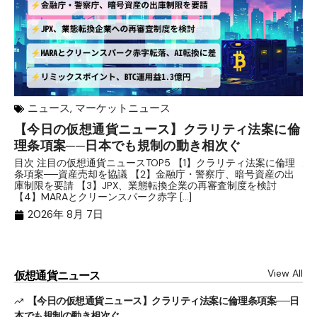
ニュース
,
マーケットニュース
【今日の仮想通貨ニュース】クラリティ法案に倫
リ
理条項案──日本でも規制の動き相次ぐ
下
分
目次 注目の仮想通貨ニュースTOP5 【1】クラリティ法案に倫理
条項案──資産売却を協議 【2】金融庁・警察庁、暗号資産の出
目
庫制限を要請 【3】JPX、業態転換企業の再審査制度を検討
ト
【4】MARAとクリーンスパーク赤字 […]
（
（X
2026年 8月 7日
View All
仮想通貨ニュース
【今日の仮想通貨ニュース】クラリティ法案に倫理条項案──日
本でも規制の動き相次ぐ