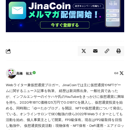
高橋 祐太
Webライター兼仮想通貨ブロガー。JinaCoinでは主に仮想通貨やNFTゲー
ムに関するニュース記事を執筆。 経歴は新潟県出身。一般社員であった
が、インフルエンサーのイケハヤ氏のYouTubeをきっかけに仮想通貨に興味
を持ち、2020年1BTC価格125万円で0.01BTCを購入し、仮想通貨投資を始
める。同時期に「ゆーたかブログ」を開設、NFTや仮想通貨について発信し
ている。オンラインサロンでSEO勉強の傍ら2022年Webライターとしても
活動を始め、個人事業主として開業。FP3級保有。現在はFP2級取得を目指
し勉強中。 仮想通貨投資活動：現物保有・NFT保有・DeFi運用・エアドロッ