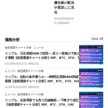
優先株の配当
や買戻しに充
当
2026年08月04
日 09時49分
View All
価格分析
仮想通貨チャート分析
ニュース
リップル、日足長期HMAで攻防──戻り一巡後の下抜けで0.95ドルを試
す展開【仮想通貨チャート分析】XRP、BTC、ETH、TAKE
2026年08月07日 18時22分
ニュース
仮想通貨チャート分析
リップル、反転の条件整うか──4時間足長期HMA突破で雲下端を目指す
展開【仮想通貨チャート分析】XRP、BTC、ETH、HOME
2026年08月04日 18時36分
ニュース
仮想通貨チャート分析
リップル、反発局面でも売り目線継続──下降ダウ成立で下値追う展開
【仮想通貨チャート分析】XRP、BTC、ETH、UAI