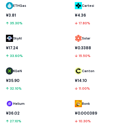
ETHGas
Cartesi
¥3.81
¥4.36
↑ 35.30%
↓ 17.80%
SkyAI
Solar
¥17.24
¥0.3388
↑ 33.60%
↓ 15.50%
KGeN
Canton
¥35.90
¥14.10
↑ 32.10%
↓ 11.00%
Helium
Bonk
¥36.02
¥0.000389
↑ 27.10%
↓ 10.30%