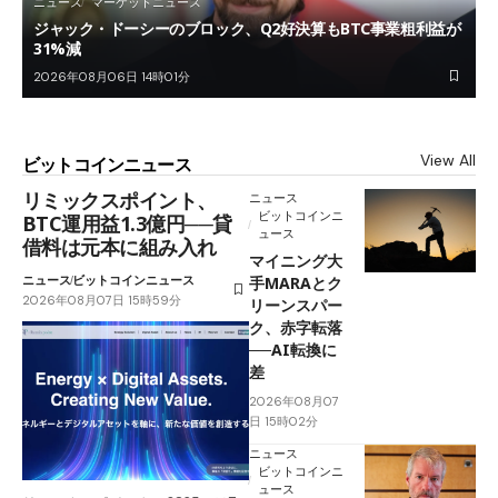
ニュース
マーケットニュース
ジャック・ドーシーのブロック、Q2好決算もBTC事業粗利益が
31%減
2026年08月06日 14時01分
View All
ビットコインニュース
リミックスポイント、
ニュース
ビットコインニ
BTC運用益1.3億円──貸
ュース
借料は元本に組み入れ
マイニング大
ニュース
ビットコインニュース
手MARAとク
2026年08月07日 15時59分
リーンスパー
ク、赤字転落
──AI転換に
差
2026年08月07
日 15時02分
ニュース
ビットコインニ
ュース