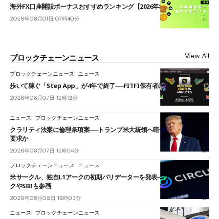
海外FX口座開設ボーナスおすすめランキング【2026年8月最新】
2026年08月01日 07時40分
View All
ブロックチェーンニュース
ブロックチェーンニュース
ニュース
歩いて稼ぐ「Step App」が4年で終了──FITFI保有者に対応呼びかけ
2026年08月07日 12時12分
ニュース
ブロックチェーンニュース
クラリティ法案に倫理条項案──トランプ米大統領へ暗号資産事業の売却
要求か
2026年08月07日 12時04分
ブロックチェーンニュース
ニュース
米サークル、独自L1アークの初期バリデーターを発表――ブラックロッ
クやSBIも参画
2026年08月06日 16時03分
ニュース
ブロックチェーンニュース