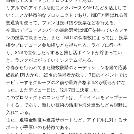
目指してスタートしたプロジェクトである。
リアルでのアイドル活動にメタバースやNFTなどを活用して
いくことが特徴的なプロジェクトであり、NIDTと呼ばれる仮
想通貨を使って、ファンは投げ銭や投票などを行える。
今回のデビューメンバーの最終選考はNIDTを持っているファ
ンの投票で決まった。また、NIDTの保有数によっては、投票
権やプロデュース参加権などを得られる。ライブに行った
り、SNSで宣伝したりすると推し活ポイントが貯まってい
き、ランクが上がっていくシステムである。
今春から行われてきた複数段階のオーディションを経て応募
総数約1万人から、29名の候補者が残り、7日のイベントでは
デビューするグループの名前や最終合格者11名が明らかにな
った。またデビュー日は、12月7日に決定した。
このプロジェクトのコンセプトは、「アイドルをアップデー
トする」であり、新しい技術の活用や海外進出なども視野に
入れている。
また、退職金制度や進路サポートなど、アイドルに対するサ
ポートが手厚いのも特徴である。