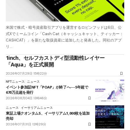
米国で株式・暗号資産取引アプリを運営するロビンフッドは6日、公
式Xでミームコイン「Cash Cat（キャッシュキャット、ティッカー：
CASHCAT）」を新たな取扱資産に追加したと発表した。同社のアプ
リ…
1inch、セルフカストディ型流動性レイヤー
「Aqua」を正式展開
2026年07月29日 15時22分
NFTニュース
ニュース
イベント参加証NFT「POAP」が終了へ──5年超で
670万点超を発行
2026年08月04日 13時46分
ニュース
イーサリアムニュース
東証上場クオンタムS、イーサリアム1,000枚を追加
売却
2026年07月31日 12時29分