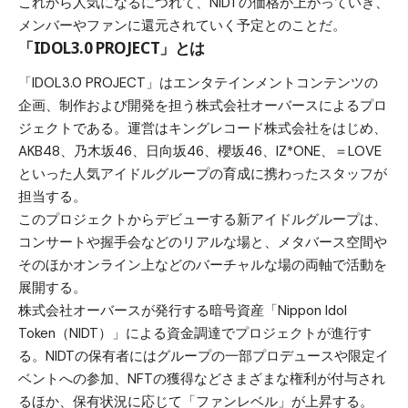
これから人気になるにつれて、NIDTの価格が上がっていき、
メンバーやファンに還元されていく予定とのことだ。
「IDOL3.0 PROJECT」とは
「IDOL3.0 PROJECT」はエンタテインメントコンテンツの
企画、制作および開発を担う株式会社オーバースによるプロ
ジェクトである。運営はキングレコード株式会社をはじめ、
AKB48、乃木坂46、日向坂46、櫻坂46、IZ*ONE、＝LOVE
といった人気アイドルグループの育成に携わったスタッフが
担当する。
このプロジェクトからデビューする新アイドルグループは、
コンサートや握手会などのリアルな場と、メタバース空間や
そのほかオンライン上などのバーチャルな場の両軸で活動を
展開する。
株式会社オーバースが発行する暗号資産「Nippon Idol
Token（NIDT）」による資金調達でプロジェクトが進行す
る。NIDTの保有者にはグループの一部プロデュースや限定イ
ベントへの参加、NFTの獲得などさまざまな権利が付与され
るほか、保有状況に応じて「ファンレベル」が上昇する。