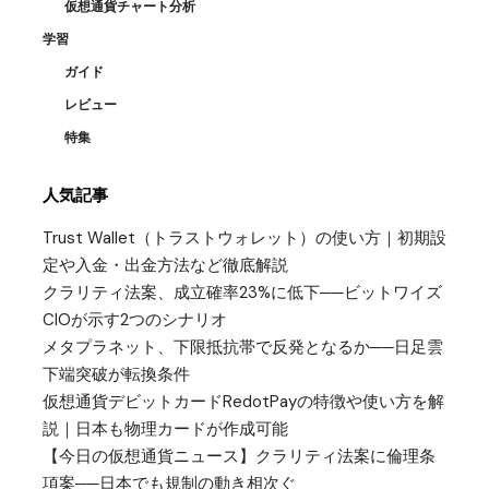
仮想通貨チャート分析
学習
ガイド
レビュー
特集
人気記事
Trust Wallet（トラストウォレット）の使い方｜初期設
定や入金・出金方法など徹底解説
クラリティ法案、成立確率23%に低下──ビットワイズ
CIOが示す2つのシナリオ
メタプラネット、下限抵抗帯で反発となるか──日足雲
下端突破が転換条件
仮想通貨デビットカードRedotPayの特徴や使い方を解
説｜日本も物理カードが作成可能
【今日の仮想通貨ニュース】クラリティ法案に倫理条
項案──日本でも規制の動き相次ぐ