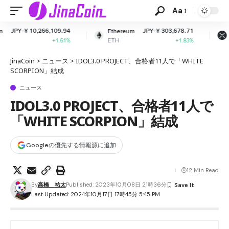
Aa
09.94
JPY-¥ 303,678.71
JPY-¥ 163.3
Ethereum
XRP
ETH
XRP
1.61%
+1.83%
-0.67
JinaCoin
>
ニュース
>
IDOL3.0 PROJECT、合格者11人で「WHITE
SCORPION」結成
ニュース
IDOL3.0 PROJECT、合格者11人で
「WHITE SCORPION」結成
Googleの優先する情報源に追加
12 Min Read
By
高橋 祐太
Published: 2023年10月08日 21時36分
Last Updated: 2024年10月17日 17時45分 5:45 PM