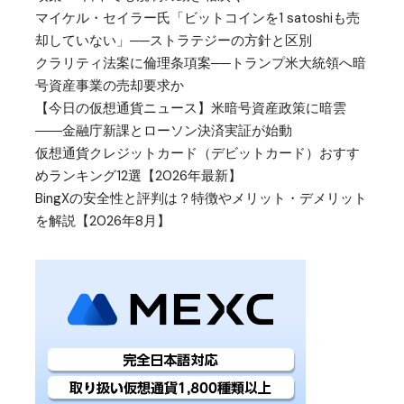
マイケル・セイラー氏「ビットコインを1 satoshiも売
却していない」──ストラテジーの方針と区別
クラリティ法案に倫理条項案──トランプ米大統領へ暗
号資産事業の売却要求か
【今日の仮想通貨ニュース】米暗号資産政策に暗雲
――金融庁新課とローソン決済実証が始動
仮想通貨クレジットカード（デビットカード）おすす
めランキング12選【2026年最新】
BingXの安全性と評判は？特徴やメリット・デメリット
を解説【2026年8月】