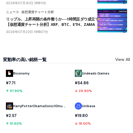
2026年07月30日 18時11分
ニュース
仮想通貨チャート分析
リップル、上昇再開の条件整うか──1時間足ダウ成立で1.185ドルを狙う
【仮想通貨チャート分析】XRP、BTC、ETH、ZAMA
2026年07月23日 19時07分
変動率の高い銘柄一覧
View All
Biconomy
Undeads Games
¥7.71
¥54.86
↑ 57.90%
↓ 29.90%
HarryPotterObamaSonic10Inu (ETH)
Unibase
¥2.57
¥19.80
↑ 51.60%
↓ 18.00%