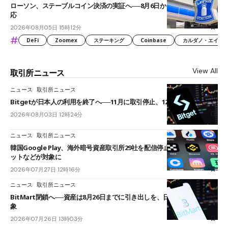
ローソン、ステーブルコイン決済の実証へ──8月6日からJPYCやUSDC対
応
2026年08月05日 15時12分
#
DeFi
Zoomex
ステーキング
Coinbase
カルダノ・エイダ（Ca
View All
取引所ニュース
ニュース
取引所ニュース
Bitgetが日本人の利用を終了へ──11月に取引停止、12月末に強制決済
2026年08月03日 12時24分
ニュース
取引所ニュース
韓国Google Play、海外暗号資産取引所29社を配信停止──OKXやバイビ
ットなどが対象に
2026年07月27日 12時16分
ニュース
取引所ニュース
BitMart閉鎖へ──資産は8月26日までに引き出しを、日本人利用者も対
象
2026年07月26日 13時03分