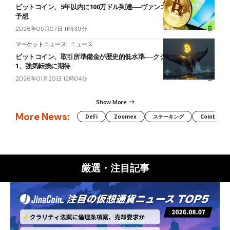
ビットコイン、5年以内に100万ドル到達──ヴァンエック幹部が強気
予想
2026年05月07日 11時39分
マーケットニュース
ニュース
ビットコイン、取引所準備金が歴史的低水準──クジラ売り圧も3分の
1、強気転換に期待
2026年01月20日 12時04分
Show More
More News:
DeFi
Zoomex
ステーキング
Coinbase
厳選・注目記事