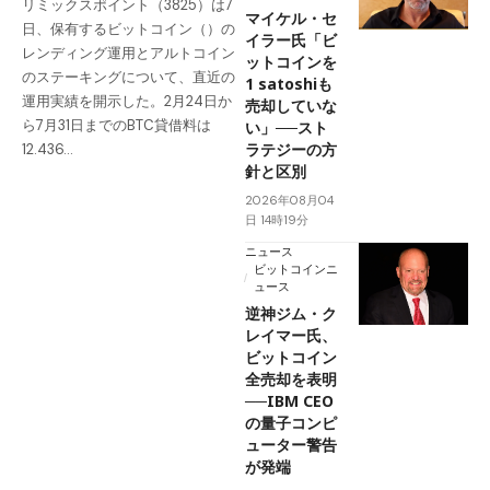
リミックスポイント（3825）は7
マイケル・セ
日、保有するビットコイン（）の
イラー氏「ビ
レンディング運用とアルトコイン
ットコインを
のステーキングについて、直近の
1 satoshiも
運用実績を開示した。2月24日か
売却していな
ら7月31日までのBTC貸借料は
い」──スト
ラテジーの方
12.436…
針と区別
2026年08月04
日 14時19分
ニュース
ビットコインニ
ュース
逆神ジム・ク
レイマー氏、
ビットコイン
全売却を表明
──IBM CEO
の量子コンピ
ューター警告
が発端