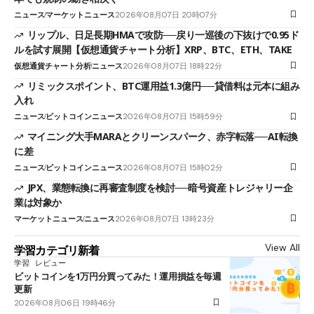
ニュース
マーケットニュース
2026年08月07日 20時07分
リップル、日足長期HMAで攻防──戻り一巡後の下抜けで0.95ド
ルを試す展開【仮想通貨チャート分析】XRP、BTC、ETH、TAKE
仮想通貨チャート分析
ニュース
2026年08月07日 18時22分
リミックスポイント、BTC運用益1.3億円──貸借料は元本に組み
入れ
ニュース
ビットコインニュース
2026年08月07日 15時59分
マイニング大手MARAとクリーンスパーク、赤字転落──AI転換
に差
ニュース
ビットコインニュース
2026年08月07日 15時02分
JPX、業態転換に再審査制度を検討──暗号資産トレジャリー企
業は対象か
マーケットニュース
ニュース
2026年08月07日 13時23分
View All
学習カテゴリ新着
学習
レビュー
ビットコインを1万円分買ってみた！運用損益を毎週
更新
2026年08月06日 19時46分