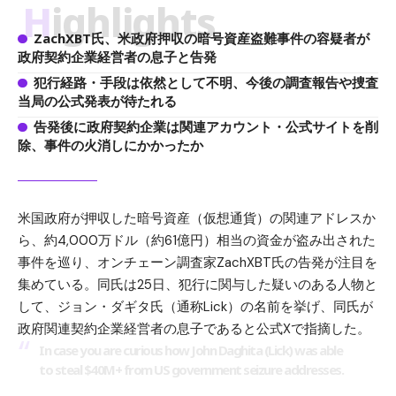
Highlights
ZachXBT氏、米政府押収の暗号資産盗難事件の容疑者が
政府契約企業経営者の息子と告発
犯行経路・手段は依然として不明、今後の調査報告や捜査
当局の公式発表が待たれる
告発後に政府契約企業は関連アカウント・公式サイトを削
除、事件の火消しにかかったか
米国政府が押収した暗号資産（仮想通貨）の関連アドレスか
ら、約4,000万ドル（約61億円）相当の資金が盗み出された
事件を巡り、オンチェーン調査家ZachXBT氏の告発が注目を
集めている。同氏は25日、犯行に関与した疑いのある人物と
して、ジョン・ダギタ氏（通称Lick）の名前を挙げ、同氏が
政府関連契約企業経営者の息子であると公式Xで指摘した。
In case you are curious how John Daghita (Lick) was able
to steal $40M+ from US government seizure addresses.