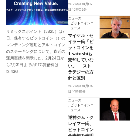
2026年08月07
日 15時02分
ニュース
ビットコインニ
ュース
リミックスポイント（3825）は7
マイケル・セ
日、保有するビットコイン（）の
イラー氏「ビ
レンディング運用とアルトコイン
ットコインを
のステーキングについて、直近の
1 satoshiも
運用実績を開示した。2月24日か
売却していな
ら7月31日までのBTC貸借料は
い」──スト
ラテジーの方
12.436…
針と区別
2026年08月04
日 14時19分
ニュース
ビットコインニ
ュース
逆神ジム・ク
レイマー氏、
ビットコイン
全売却を表明