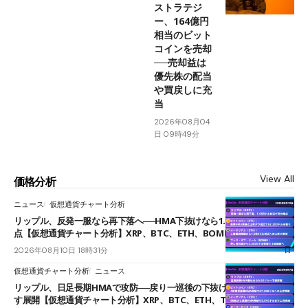
ストラテジ
ー、164億円
相当のビット
コインを売却
──売却益は
優先株の配当
や買戻しに充
当
2026年08月04
日 09時49分
View All
価格分析
ニュース
仮想通貨チャート分析
リップル、反発一服なら再下落へ──HMA下抜けなら1.008ドルが次の焦
点【仮想通貨チャート分析】XRP、BTC、ETH、BOME
2026年08月10日 18時31分
仮想通貨チャート分析
ニュース
リップル、日足長期HMAで攻防──戻り一巡後の下抜けで0.95ドルを試
す展開【仮想通貨チャート分析】XRP、BTC、ETH、TAKE