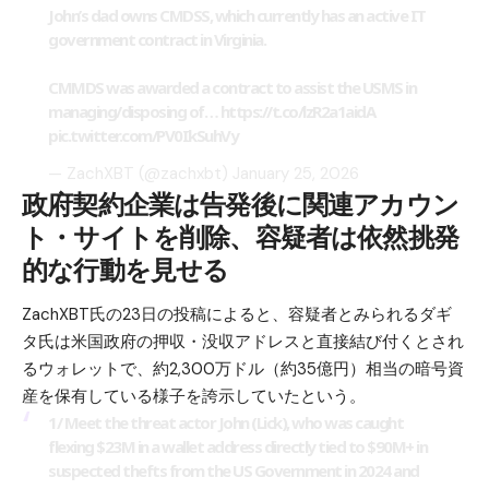
John’s dad owns CMDSS, which currently has an active IT
government contract in Virginia.
CMMDS was awarded a contract to assist the USMS in
managing/disposing of…
https://t.co/lzR2a1aidA
pic.twitter.com/PV0IkSuhVy
— ZachXBT (@zachxbt)
January 25, 2026
政府契約企業は告発後に関連アカウン
ト・サイトを削除、容疑者は依然挑発
的な行動を見せる
ZachXBT氏の23日の投稿によると、容疑者とみられるダギ
タ氏は米国政府の押収・没収アドレスと直接結び付くとされ
るウォレットで、約2,300万ドル（約35億円）相当の暗号資
産を保有している様子を誇示していたという。
1/ Meet the threat actor John (Lick), who was caught
flexing $23M in a wallet address directly tied to $90M+ in
suspected thefts from the US Government in 2024 and