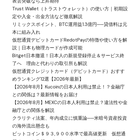
表雲突破なら上昇期待
Trust Wallet（トラストウォレット）の使い方｜初期設
定や入金・出金方法など徹底解説
リミックスポイント、BTC運用益1.3億円──貸借料は元
本に組み入れ
仮想通貨デビットカードRedotPayの特徴や使い方を解
説｜日本も物理カードが作成可能
Bitget日本撤退！日本人の新規登録停止＆サービス終
了へ 理由と代わりの取引所も解説
仮想通貨クレジットカード（デビットカード）おすす
めランキング12選【2026年最新】
【2026年8月】Kucoinの日本人利用は禁止！？金融庁
との関係は？最新情報をお届け
【2026年8月】MEXCの日本人利用は禁止？違法性や金
融庁との関係を解説
クラリティ法案、年内成立に慎重論──米暗号資産投資
の海外流出懸念も
ビットコイン＄９３,９００水準で最高値更新 仮想通