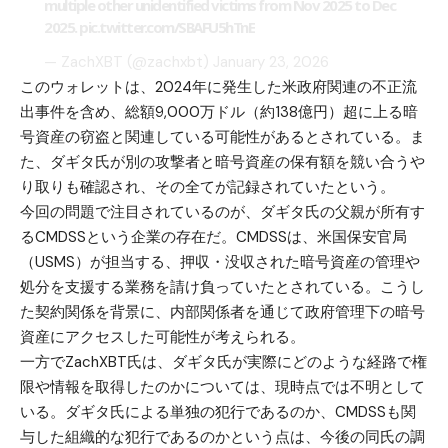
multiple other unidentified victims from Nov 2025 to Dec
2025.
pic.twitter.com/SBAFU5hTnE
— ZachXBT (@zachxbt)
January 23, 2026
このウォレットは、2024年に発生した米政府関連の不正流
出事件を含め、総額9,000万ドル（約138億円）超に上る暗
号資産の窃盗と関連している可能性があるとされている。ま
た、ダギタ氏が別の攻撃者と暗号資産の保有額を競い合うや
り取りも確認され、その全てが記録されていたという。
今回の問題で注目されているのが、ダギタ氏の父親が所有す
るCMDSSという企業の存在だ。CMDSSは、米国保安官局
（USMS）が担当する、押収・没収された暗号資産の管理や
処分を支援する業務を請け負っていたとされている。こうし
た契約関係を背景に、内部関係者を通じて政府管理下の暗号
資産にアクセスした可能性が考えられる。
一方でZachXBT氏は、ダギタ氏が実際にどのような経路で権
限や情報を取得したのかについては、現時点では不明として
いる。ダギタ氏による単独の犯行であるのか、CMDSSも関
与した組織的な犯行であるのかという点は、今後の同氏の調