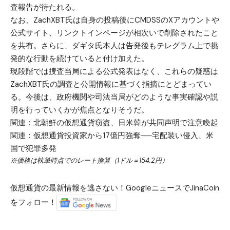
査報告が待たれる。
なお、ZachXBT氏は自身の投稿後にCMDSSのXアカウントや
公式サイト、リンクトインページが相次いで削除されたこと
を共有。さらに、ダギタ氏本人は告発後もテレグラム上で挑
発的な行動を続けていると付け加えた。
現段階では捜査当局による公式発表はなく、これらの疑惑は
ZachXBT氏の調査と公開情報に基づく指摘にとどまってい
る。今後は、政府機関や司法当局がどのような事実確認や説
明を行っていくかが焦点となりそうだ。
関連：
北朝鮮の仮想通貨窃盗、日米韓が共同声明で注意喚起
関連：
仮想通貨投資家から17億円強奪──宅配装い侵入、米
国で犯罪多発
※価格は執筆時点でのレート換算（1ドル＝154.2円）
仮想通貨の最新情報を逃さない！GoogleニュースでJinaCoin
をフォロー！