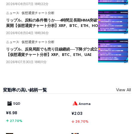
2026年08月07日 18時22分
ニュース
仮想通貨チャート分析
リップル、反転の条件整うか──4時間足長期HMA突破で雲下端を目指す
展開【仮想通貨チャート分析】XRP、BTC、ETH、HOME
2026年08月04日 18時36分
ニュース
仮想通貨チャート分析
リップル、反発局面でも売り目線継続──下降ダウ成立で下値追う展開
【仮想通貨チャート分析】XRP、BTC、ETH、UAI
2026年07月30日 18時11分
変動率の高い銘柄一覧
View All
SQD
Anoma
¥6.98
¥2.03
↑ 27.70%
↓ 26.70%