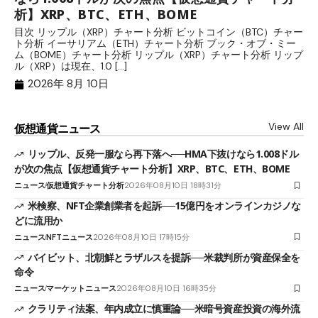
析】XRP、BTC、ETH、BOME
目
流
目次 リップル（XRP）チャート分析 ビットコイン（BTC）チャー
検
ト分析 イーサリアム（ETH）チャート分析 ブック・オブ・ミー
業「
ム（BOME）チャート分析 リップル（XRP）チャート分析 リップ
ル（XRP）は現在、1.0 […]
2026年 8月 10日
View All
仮想通貨ニュース
リップル、反発一服なら再下落へ──HMA下抜けなら1.008ドル
が次の焦点【仮想通貨チャート分析】XRP、BTC、ETH、BOME
ニュース
仮想通貨チャート分析
2026年08月10日 18時31分
米検察、NFT企業創業者を起訴──15億円をオンラインカジノな
どに流用か
ニュース
NFTニュース
2026年08月10日 17時15分
バイビット、北朝鮮とラザルスを提訴──米裁判所が資産保全を
命令
ニュース
マーケットニュース
2026年08月10日 16時35分
クラリティ法案、年内成立に慎重論──米暗号資産投資の海外流