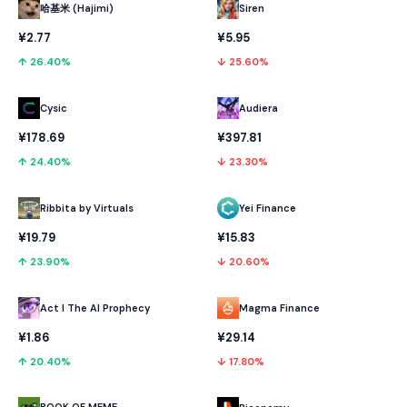
哈基米 (Hajimi)
Siren
¥2.77
¥5.95
↑ 26.40%
↓ 25.60%
Cysic
Audiera
¥178.69
¥397.81
↑ 24.40%
↓ 23.30%
Ribbita by Virtuals
Yei Finance
¥19.79
¥15.83
↑ 23.90%
↓ 20.60%
Act I The AI Prophecy
Magma Finance
¥1.86
¥29.14
↑ 20.40%
↓ 17.80%
BOOK OF MEME