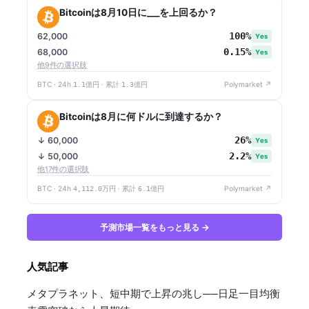
Bitcoinは8月10日に___を上回るか？
100%
62,000
Yes
0.15%
68,000
Yes
他9件の選択肢
BTC · 24h
1.1億円
· 累計
1.3億円
Polymarket ↗
Bitcoinは8月に何ドルに到達するか？
26%
↓ 60,000
Yes
2.2%
↓ 50,000
Yes
他17件の選択肢
BTC · 24h
4,112.0万円
· 累計
6.1億円
Polymarket ↗
予測市場一覧をもっと見る →
人気記事
メタプラネット、短中期で上昇の兆し──日足一目均衡