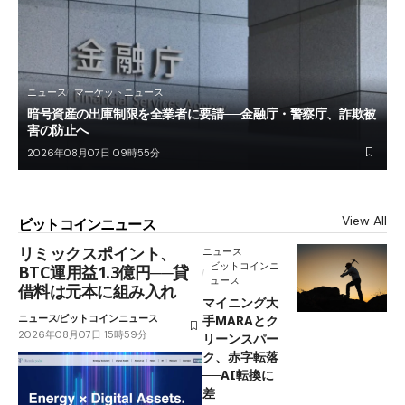
ニュース
マーケットニュース
暗号資産の出庫制限を全業者に要請──金融庁・警察庁、詐欺被
害の防止へ
2026年08月07日 09時55分
View All
ビットコインニュース
リミックスポイント、
ニュース
ビットコインニ
BTC運用益1.3億円──貸
ュース
借料は元本に組み入れ
マイニング大
ニュース
ビットコインニュース
手MARAとク
2026年08月07日 15時59分
リーンスパー
ク、赤字転落
──AI転換に
差