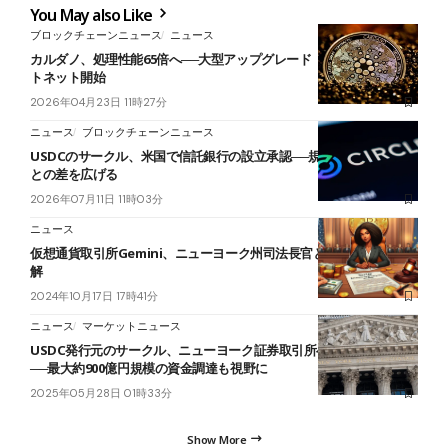
You May also Like
ブロックチェーンニュース
ニュース
カルダノ、処理性能65倍へ──大型アップグレード「Leios」6月テス
トネット開始
2026年04月23日 11時27分
ニュース
ブロックチェーンニュース
USDCのサークル、米国で信託銀行の設立承認──規制準拠でテザー
との差を広げる
2026年07月11日 11時03分
ニュース
仮想通貨取引所Gemini、ニューヨーク州司法長官と5,000万ドルで和
解
2024年10月17日 17時41分
ニュース
マーケットニュース
USDC発行元のサークル、ニューヨーク証券取引所へのIPOを申請
──最大約900億円規模の資金調達も視野に
2025年05月28日 01時33分
Show More