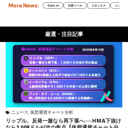
More News:
Gate.io
分析ツール
スタックス
シンボル（
厳選・注目記事
ニュース
,
仮想通貨チャート分析
リップル、反発一服なら再下落へ──HMA下抜け
米
なら1.008ドルが次の焦点【仮想通貨チャート分
ラ