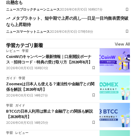
出懸念も
ニュース
ブロックチェーンニュース
2026年08月10日 16時07分
メタプラネット、短中期で上昇の兆し──日足一目均衡表雲突破
なら上昇期待
ニュース
マーケットニュース
2026年08月10日 07時58分
View All
学習カテゴリ新着
レビュー
学習
CoinWのキャンペーン最新情報｜口座開設ボーナ
ス・招待コード・特典の受け取り方【2026年8月】
2026年08月10日 16時01分
ガイド
学習
Zoomexは日本人も使える？違法性や金融庁との関
係を解説【2026年8月】
2026年08月10日 14時27分
学習
ガイド
BTCCの日本人利用は禁止？金融庁との関係も解説
【2026年8月】
2026年08月10日 14時25分
学習
レビュー