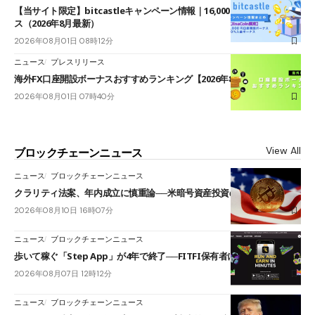
【当サイト限定】bitcastleキャンペーン情報｜16,000円口座開設ボーナ
ス（2026年8月最新）
2026年08月01日 08時12分
ニュース
プレスリリース
海外FX口座開設ボーナスおすすめランキング【2026年8月最新】
2026年08月01日 07時40分
View All
ブロックチェーンニュース
ニュース
ブロックチェーンニュース
クラリティ法案、年内成立に慎重論──米暗号資産投資の海外流出懸念も
2026年08月10日 16時07分
ニュース
ブロックチェーンニュース
歩いて稼ぐ「Step App」が4年で終了──FITFI保有者に対応呼びかけ
2026年08月07日 12時12分
ニュース
ブロックチェーンニュース