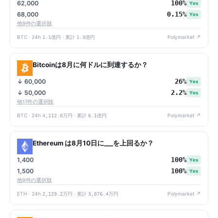
100%
62,000
Yes
0.15%
68,000
Yes
他9件の選択肢
BTC · 24h
1.1億円
· 累計
1.3億円
Polymarket ↗
Bitcoinは8月に何ドルに到達するか？
26%
↓ 60,000
Yes
2.2%
↓ 50,000
Yes
他17件の選択肢
BTC · 24h
4,112.0万円
· 累計
6.1億円
Polymarket ↗
Ethereum は8月10日に___を上回るか？
100%
1,400
Yes
100%
1,500
Yes
他9件の選択肢
ETH · 24h
2,129.2万円
· 累計
3,076.4万円
Polymarket ↗