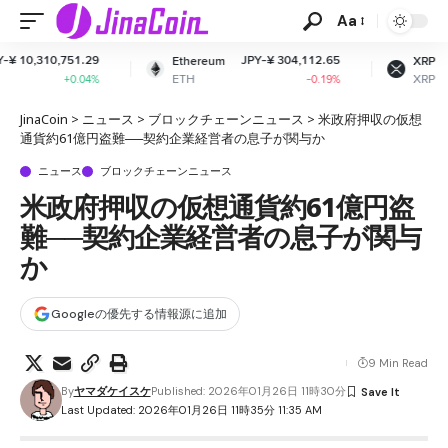
Aa
JPY-¥ 304,112.65
JPY-¥ 163.74
Ethereum
XRP
ETH
XRP
-0.19%
-0.44%
JinaCoin
>
ニュース
>
ブロックチェーンニュース
>
米政府押収の仮想
通貨約61億円盗難──契約企業経営者の息子が関与か
ニュース
ブロックチェーンニュース
米政府押収の仮想通貨約61億円盗
難──契約企業経営者の息子が関与
か
Googleの優先する情報源に追加
9 Min Read
By
ヤマダケイスケ
Published: 2026年01月26日 11時30分
Last Updated: 2026年01月26日 11時35分 11:35 AM