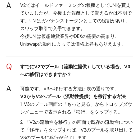
A
V2ではイールドファーミングの報酬としてUNIを貰え
ていましたが、今後また報酬として貰えるかは不明で
す。UNIはガバナンストークンとしての役割があり、
スワップ取引で入手できます。
今後UNIは仮想通貨業界やDEXの需要の高まり、
Uniswapの動向によっては価格上昇もありえます。
Q
すでにV2でプール（流動性提供）している場合、V3
への移行はできますか？
A
可能です。V3へ移行する方法は次の通りです。
V2からV3へプール（流動性提供）を移行する方法
V3のプール画面の「もっと見る」からドロップダウ
ンメニューで表示される「移行」をタップする。
「V2の流動性を移行」の画面で既存の流動性につい
て「移行」をタップすれば、V2のプールを取り出して
V3のプールに移行が完了します。