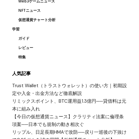
Web3ゲームニュース
NFTニュース
仮想通貨チャート分析
学習
ガイド
レビュー
特集
人気記事
Trust Wallet（トラストウォレット）の使い方｜初期設
定や入金・出金方法など徹底解説
リミックスポイント、BTC運用益1.3億円──貸借料は元
本に組み入れ
【今日の仮想通貨ニュース】クラリティ法案に倫理条
項案──日本でも規制の動き相次ぐ
リップル、日足長期HMAで攻防──戻り一巡後の下抜け