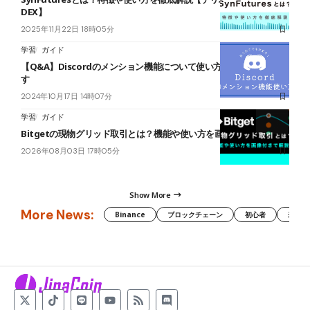
DEX】
2025年11月22日 18時05分
学習
ガイド
【Q&A】Discordのメンション機能について使い方など知りたいで
す
2024年10月17日 14時07分
学習
ガイド
Bitgetの現物グリッド取引とは？機能や使い方を画像付きで解説！
2026年08月03日 17時05分
Show More
More News:
Binance
ブロックチェーン
初心者
米国証