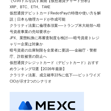
で0.95ドルを試す展開【仮想通貨チャート分析】
XRP、BTC、ETH、TAKE
仮想通貨デビットカードRedotPayの特徴や使い方を解
説｜日本も物理カードが作成可能
クラリティ法案に倫理条項案──トランプ米大統領へ暗
号資産事業の売却要求か
JPX、業態転換に再審査制度を検討──暗号資産トレジ
ャリー企業は対象か
暗号資産の出庫制限を全業者に要請──金融庁・警察
庁、詐欺被害の防止へ
仮想通貨クレジットカード（デビットカード）おすす
めランキング12選【2026年最新】
クラリティ法案、成立確率23%に低下──ビットワイズ
CIOが示す2つのシナリオ