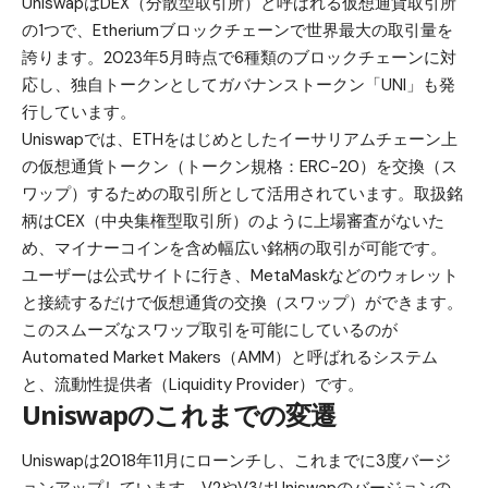
Uniswap
はDEX（分散型取引所）と呼ばれる仮想通貨取引所
の1つで、Etheriumブロックチェーンで
世界最大の取引量
を
誇ります。2023年5月時点で
6種類のブロックチェーンに対
応
し、独自トークンとしてガバナンストークン「UNI」も発
行しています。
Uniswapでは、ETHをはじめとしたイーサリアムチェーン上
の仮想通貨トークン（トークン規格：ERC-20）を交換（ス
ワップ）するための取引所として活用されています。取扱銘
柄はCEX（中央集権型取引所）のように上場審査がないた
め、マイナーコインを含め幅広い銘柄の取引が可能です。
ユーザーは公式サイトに行き、
MetaMask
などのウォレット
と接続するだけで仮想通貨の交換（スワップ）ができます。
このスムーズなスワップ取引を可能にしているのが
Automated Market Makers（AMM）
と呼ばれるシステム
と、流動性提供者（Liquidity Provider）です。
Uniswapのこれまでの変遷
Uniswapは2018年11月にローンチし、これまでに
3度バージ
ョンアップ
しています。V2やV3はUniswapのバージョンの