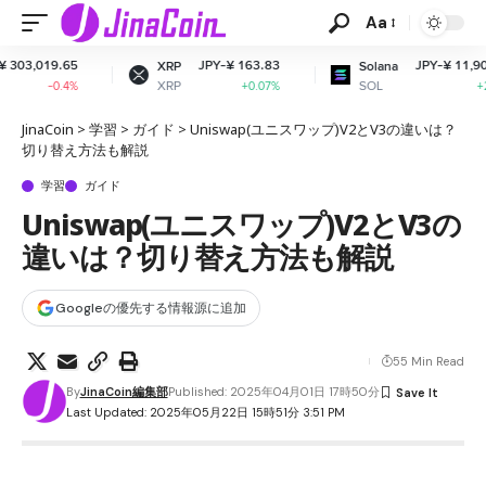
Aa
.65
JPY-¥ 163.83
JPY-¥ 11,909.57
XRP
Solana
XRP
SOL
.4%
+0.07%
+2.12%
JinaCoin
>
学習
>
ガイド
>
Uniswap(ユニスワップ)V2とV3の違いは？
切り替え方法も解説
学習
ガイド
Uniswap(ユニスワップ)V2とV3の
違いは？切り替え方法も解説
Googleの優先する情報源に追加
55 Min Read
By
JinaCoin編集部
Published: 2025年04月01日 17時50分
Last Updated: 2025年05月22日 15時51分 3:51 PM