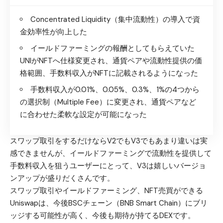
Concentrated Liquidity（集中流動性）の導入で資
金効率性が向上した
イールドファーミングの報酬としてもらえていた
UNIがNFTへ仕様変更され、通貨ペアや流動性提供の価
格範囲、手数料収入がNFTに記載されるようになった
手数料収入が0.01%、0.05%、0.3%、1%の4つから
の選択制（Multiple Fee）に変更され、通貨ペアなど
に合わせた柔軟な設定が可能になった
スワップ取引をするだけならV2でもV3でもあまり違いは実
感できませんが、イールドファーミングで流動性を提供して
手数料収入を狙うユーザーにとって、V3は嬉しいバージョ
ンアップが盛りだくさんです。
スワップ取引やイールドファーミング、NFT売買ができる
Uniswapは、今後BSCチェーン（BNB Smart Chain）にブリ
ッジする可能性が高く、今後も期待が持てるDEXです。